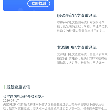
国内可信赖的中文原创性检查和预防剽
窃的在线网站。 系统采用自主研发的
动态指纹越级扫描检测技术，该项技术
职称评审论文查重系统
职称评审论文查重系统
检测速度快、精度高，市场反映良好。
职称评审论文检测系统针对编辑部来
稿，已发表的文献，学校、事业单位职
称论文的检测!大部分杂志社用的文献
抄袭检测系统。可检测抄袭与剽窃、伪
造、篡改、不当署名、一稿多投等学术
不端文献，学术不端论文查重可供期刊
龙源期刊论文查重系统
龙源期刊论文查重系统
编辑部检测来稿和已发表的文献,检测
结果和杂志社一致,已发表过的文章检
龙源期刊论文查重系统，自主研发高效
测时注意填写第一作者,才能排除已发
稳定的计算服务，最快35S即可获得检
表文献复制比。（限制字符数1万）
测结果，大片段、长短句，不遗漏一处
相似，区分论文中的正确引用参考文
献。
最新查重资讯
买空调国补怎样领取和使用
2026-07-17
买空调国补怎样领取和使用买空调国补主要通过线上电商平台或线下授权店领
取，结算时直接立减‌，需认准一级能效机型且实名认证一致。根据商务部等七部