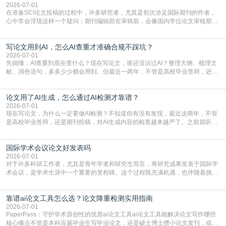
真的可以试试：初稿写完重复率远超要
2026-07-01
在准备SCI论文投稿的过程中，许多研究者，尤其是初次涉足国际期刊的作者，
心中常会浮现这样一个疑问：期刊编辑部在审稿前，会像国内学位论文审核那
样，先对稿件进行重复率检查吗？这个疑虑关乎学术诚信的底线，也直接影响到
论文的初审通过率。实际上，SCI期刊对重复内容的审查是严谨投稿流程中不可
写论文用到AI，怎么AI查重才准确合规不踩坑？
或缺的一环。本篇AEIC学术交流中心小编就为大家介绍“投稿SCI有查重吗”。
一、查重是标准流程答案是明确的：绝大多数S
2026-07-01
先搞懂：AI查重到底在查什么？现在写论文，谁还没沾过AI？整理大纲、梳理文
献、润色语句，多多少少都会用到。但最近一两年，不管是高校毕业答辩，还是
期刊投稿，对AI生成内容的管控越来越严，只查普通文字重复率已经不够了，必
须加做AI查重。很多人分不清，AI查重和普通查重到底有啥区别？这里说透：普
论文用了AI生成，怎么通过AI检测才靠谱？
通查重查的是你的文字和已公开文献的重复比例，防的是抄袭；AI查重查的是你
的内容里，有多少是AI生成的，防的是过
2026-07-01
现在写论文，为什么一定要做AI检测？不知道你有没有发现，最近这两年，不管
是高校毕业答辩，还是期刊投稿，对AI生成内容的检查越来越严了。之前就听身
边朋友说，初稿用AI整理了文献综述，没做AI检测就交了学校预审，直接被打回
要求修改，还差点被判定学术不规范，真的太冤了。现在国内多数高校和核心期
国际学术会议论文好发表吗
刊，都已经明确出台了相关规定：如果使用AI生成内容辅助写作，必须明确标
注，未标注的AI生成内容会被认定为不符合学
2026-07-01
对于许多科研工作者，尤其是青年学者和研究生而言，将研究成果发表于国际学
术会议，是学术生涯中一个重要的里程碑。这个过程既充满机遇，也伴随着挑
战。面对不同的会议等级、严格的评审标准和激烈的竞争，不少人心中都会产生
疑问：国际学术会议论文到底好不好发表？其价值和难度究竟如何衡量。本篇
靠谱ai论文工具怎么选？论文降重检测实用指南
AEIC学术交流中心小编就为大家介绍“国际学术会议论文好发表吗”。一、会议论
文发表的相对优势与期刊论文相比，国际会议论文的发
2026-07-01
PaperPass：守护学术原创性的优质ai论文工具ai论文工具能解决论文写作哪些
核心痛点不管是本科应届毕业生写毕业论文，还是硕士博士攒小论文发刊，或是