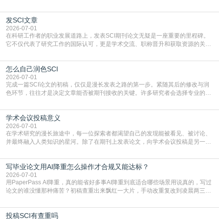
门部署的2026年消费品以旧换新政策，全国统一补贴标准，具体操作如下。‌‌‌哪里
能领到补贴首选‌京东APP‌搜索专属口令(如【家电补贴1637】、【国补立省
发SCI文章
4949】等，口令会随活动更新，以页面显示为准)进入补贴专场。淘宝/天猫也可
复制粘贴【8$FKFGgJq
2026-07-01
在科研工作者的职业发展道路上，发表SCI期刊论文无疑是一座重要的里程碑。
它不仅代表了研究工作的国际认可，更是学术交流、职称晋升和获取资源的关键
凭证。然而，对于许多初学者甚至是有经验的研究者来说，这个过程依然充满挑
战与困惑。从选题立意到投稿回应，每一步都需要精心的策略与扎实的工作。本
怎么自己润色SCI
篇AEIC学术交流中心小编就为大家介绍“发SCI文章”。一、精准定位是成功的第
一步发表SCI文章，首要解决的问题是“投
2026-07-01
完成一篇SCI论文的初稿，仅仅是漫长发表之路的第一步。紧随其后的修改与润
色环节，往往才是决定文章能否被期刊接收的关键。许多研究者会选择专业的语
言润色服务，但这并非唯一途径。掌握自我润色的方法与技巧，不仅能提升论文
质量，更能在此过程中深化对学术写作的理解。如何系统、高效地打磨自己的论
学术会议投稿意义
文，使其在语言和学术表达上更符合国际期刊的要求，是每位研究者值得投入学
习的技能。本篇AEIC学术交流中心小编就为大家介
2026-07-01
在学术研究的漫长旅途中，每一位探索者都渴望自己的发现能被看见、被讨论、
并最终融入人类知识的星河。除了在期刊上发表论文，向学术会议投稿是另一个
至关重要且富有活力的环节。它不仅仅是一个提交文稿的动作，更是一扇通往更
广阔学术天地的大门，连接着个体研究与社会网络。本篇AEIC学术交流中心小编
写毕业论文用AI降重怎么操作才合规又能达标？
就为大家介绍“学术会议投稿意义”。一、加速研究成果的传播与反馈学术会议通
常具有周期短、时效性强的特点。相比期刊漫长的
2026-07-01
用PaperPass AI降重，真的能省好多事AI降重到底适合哪些场景用说真的，写过
论文的谁没懂那种痛苦？初稿查重出来飘红一大片，手动改重复改到凌晨两三
点，删了改改了删，重复率还是纹丝不动，截止日期一天天近，整个人都要焦虑
到秃头。这时候靠谱的AI降重真的就是救命稻草，选对工具，半天就能搞定你两
投稿SCI有查重吗
三天都做不完的事。不是所有人都需要用AI降重，但如果你符合下面这些场景，