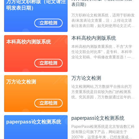
万方论文职称版（论文请注
表日期）
明发表日期）
万方职称论文检测系统，适用于职称发
表/未发表论文查重，注：上传论文请
标注发表日期，如无则使用论文正式发
表时间；如未公开发表的，则用论文完
成时间作为发表日期。
本科高校内测版系统
本科高校内测版系统
本科高校内测版查重系统，不含”大学
生论文联合对比库“，是专科、本科毕
业论文初稿、中稿修改查重首选！——
不支持验证！！！
万方论文检测
万方论文检测
论文检测网站,万方数据平台推出的万
方查重系统是目前较为热门的检测系
统。究其原因，万方数据通过近年的发
展，在高校中也确立了自己的相应地
位，特别是部分高校直接将其视为毕业
检测系统，其真实性和权威性无可厚
paperpass论文检测系统
非。其次，相对于知网而言，万方检测
paperpass论文检测系统
费用少，上手容易，是学生初次论文查
PaperPass检测系统是北京智齿数汇科
重的推荐系统。
技有限公司旗下产品，网站诞生于
2007年，运营多年来，已经发展成为