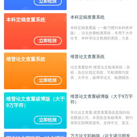
澳台地区学术文献过千万篇英文文献资
源，数亿个中英文互联网资源是全国高
校用来检测硕博论文的系统，检测范围
本科定稿查重系统
本科定稿查重系统
广，数据来源真实，检测算法合理!本
系统含有（学术库与源码库）。（限制
本科定稿查重版（一般习惯叫本科终评
字符数30万）
版），论文抄袭检测系统，专用于大学
生专、本科等论文检测的系统，大多数
专、本科院校使用此检测系统。（限制
字符数6万）
维普论文查重系统
维普论文查重系统
论文查重软件,维普论文检测系统：高
校，杂志社指定系统，可检测期刊发
表，大学生，硕博等论文。检测报告支
持PDF、网页格式，性价比高！--不支
持指定院校！！！
维普论文查重硕博版（大于9万字
维普论文查重硕博版（大于
符）
9万字符）
学位论文查重,维普查重系统是国内知
名数据公司。本系统含有硕博库、期刊
库和互联网资源等。支持中文、英文、
繁体、小语种论文检测，。--不支持指
定院校！！！
万方论文职称版（论文请注明发