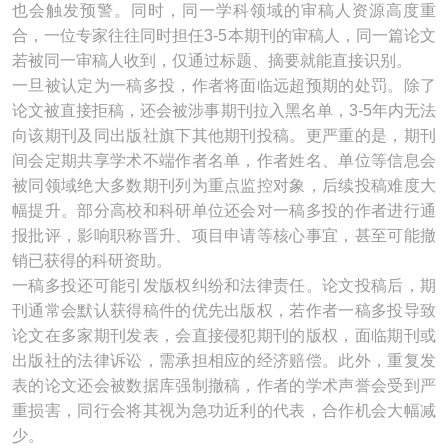
也会触发预警。同时，同一学科领域的审稿人资源高度重
合，一位专家往往同时担任3-5本期刊的审稿人，同一篇论文
若被同一审稿人收到，仅通过标题、摘要就能直接识别。
一旦被认定为一稿多投，作者将面临远超预期的处罚。除了
论文被直接拒稿，还会被涉事期刊拉入黑名单，3-5年内无法
向该期刊及同出版社旗下其他期刊投稿。更严重的是，期刊
间会定期共享学术不端作者名单，作者姓名、单位等信息会
被同领域绝大多数期刊列为重点监控对象，后续投稿难度大
幅提升。部分高校和科研单位还会对一稿多投的作者进行通
报批评，影响职称晋升、项目申请等核心事宜，甚至可能撤
销已获得的科研资助。
一稿多投还可能引发版权纠纷和法律责任。论文投稿后，期
刊通常会默认获得稿件的优先出版权，若作者一稿多投导致
论文在多家期刊发表，会直接侵犯期刊的版权，面临期刊或
出版社的法律诉讼，需承担相应的经济赔偿。此外，重复发
表的论文还会被数据库强制撤稿，作者的学术声誉会受到严
重损害，同行会将其视为急功近利的代表，合作机会大幅减
少。