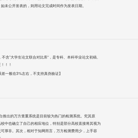
；如未公开发表的，则用论文完成时间作为发表日期。
，不含”大学生论文联合对比库“，是专科、本科毕业论文初稿、
证！！！
【误差一般在3%左右，不支持真伪验证】
平台推出的万方查重系统是目前较为热门的检测系统。究其原
高校中也确立了自己的相应地位，特别是部分高校直接将其视为
无可厚非。其次，相对于知网而言，万方检测费用少，上手容
统。