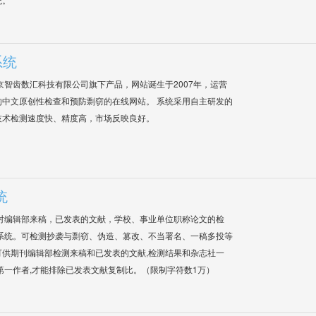
系统
是北京智齿数汇科技有限公司旗下产品，网站诞生于2007年，运营
中文原创性检查和预防剽窃的在线网站。 系统采用自主研发的
技术检测速度快、精度高，市场反映良好。
统
对编辑部来稿，已发表的文献，学校、事业单位职称论文的检
系统。可检测抄袭与剽窃、伪造、篡改、不当署名、一稿多投等
供期刊编辑部检测来稿和已发表的文献,检测结果和杂志社一
第一作者,才能排除已发表文献复制比。（限制字符数1万）