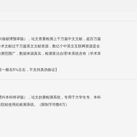
叫做硕博预审版），论文查重检测上千万篇中文文献，超百万篇
学术文献过千万篇英文文献资源，数亿个中英文互联网资源是全
测范围广，数据来源真实，检测算法合理!本系统含有（学术库
差一般在5%左右，不支持真伪验证】
惯叫本科终评版），论文抄袭检测系统，专用于大学生专、本科
科院校使用此检测系统。（限制字符数6万）