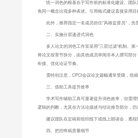
统一润色的根基在于写作前的标准化建设。团队
免同一概念出现多种表述。引用格式建议直接采用目
此外，推荐指定一名成员担任"风格监督员"，
二、实施分层递进式润色
多人论文的润色工作宜采用"三层过滤"机制。
将论文按章节拆分，由其他成员审阅非本人撰写部分
衔接、优化论证节奏。
需特别注意，CPCI会议论文篇幅通常受限，统
三、借助工具提升效率
学术写作辅助工具可显著提升润色效率，但需理
逻辑的判断，尤其在方法论描述与结论推导部分，仍
建议团队在定稿前组织线下或线上朗读会，逐段
四、把控终稿质量细节