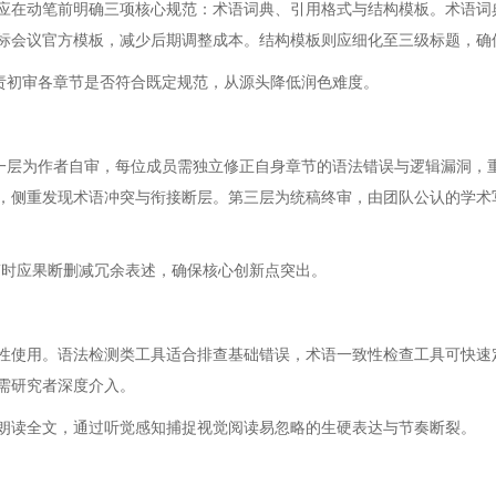
应在动笔前明确三项核心规范：术语词典、引用格式与结构模板。术语词
标会议官方模板，减少后期调整成本。结构模板则应细化至三级标题，确
负责初审各章节是否符合既定规范，从源头降低润色难度。
第一层为作者自审，每位成员需独立修正自身章节的语法错误与逻辑漏洞，
，侧重发现术语冲突与衔接断层。第三层为统稿终审，由团队公认的学术
稿时应果断删减冗余表述，确保核心创新点突出。
性使用。语法检测类工具适合排查基础错误，术语一致性检查工具可快速
需研究者深度介入。
朗读全文，通过听觉感知捕捉视觉阅读易忽略的生硬表达与节奏断裂。