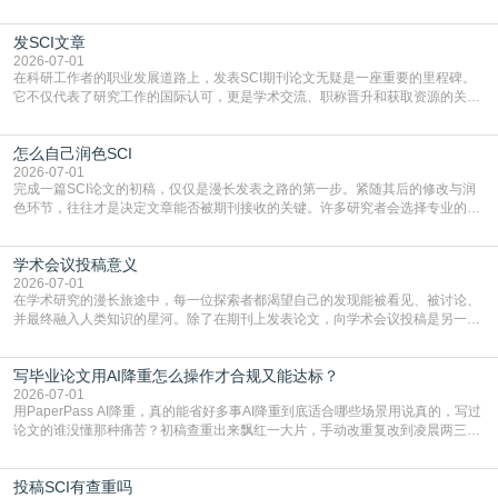
门部署的2026年消费品以旧换新政策，全国统一补贴标准，具体操作如下。‌‌‌哪里
能领到补贴首选‌京东APP‌搜索专属口令(如【家电补贴1637】、【国补立省
发SCI文章
4949】等，口令会随活动更新，以页面显示为准)进入补贴专场。淘宝/天猫也可
复制粘贴【8$FKFGgJq
2026-07-01
在科研工作者的职业发展道路上，发表SCI期刊论文无疑是一座重要的里程碑。
它不仅代表了研究工作的国际认可，更是学术交流、职称晋升和获取资源的关键
凭证。然而，对于许多初学者甚至是有经验的研究者来说，这个过程依然充满挑
战与困惑。从选题立意到投稿回应，每一步都需要精心的策略与扎实的工作。本
怎么自己润色SCI
篇AEIC学术交流中心小编就为大家介绍“发SCI文章”。一、精准定位是成功的第
一步发表SCI文章，首要解决的问题是“投
2026-07-01
完成一篇SCI论文的初稿，仅仅是漫长发表之路的第一步。紧随其后的修改与润
色环节，往往才是决定文章能否被期刊接收的关键。许多研究者会选择专业的语
言润色服务，但这并非唯一途径。掌握自我润色的方法与技巧，不仅能提升论文
质量，更能在此过程中深化对学术写作的理解。如何系统、高效地打磨自己的论
学术会议投稿意义
文，使其在语言和学术表达上更符合国际期刊的要求，是每位研究者值得投入学
习的技能。本篇AEIC学术交流中心小编就为大家介
2026-07-01
在学术研究的漫长旅途中，每一位探索者都渴望自己的发现能被看见、被讨论、
并最终融入人类知识的星河。除了在期刊上发表论文，向学术会议投稿是另一个
至关重要且富有活力的环节。它不仅仅是一个提交文稿的动作，更是一扇通往更
广阔学术天地的大门，连接着个体研究与社会网络。本篇AEIC学术交流中心小编
写毕业论文用AI降重怎么操作才合规又能达标？
就为大家介绍“学术会议投稿意义”。一、加速研究成果的传播与反馈学术会议通
常具有周期短、时效性强的特点。相比期刊漫长的
2026-07-01
用PaperPass AI降重，真的能省好多事AI降重到底适合哪些场景用说真的，写过
论文的谁没懂那种痛苦？初稿查重出来飘红一大片，手动改重复改到凌晨两三
点，删了改改了删，重复率还是纹丝不动，截止日期一天天近，整个人都要焦虑
到秃头。这时候靠谱的AI降重真的就是救命稻草，选对工具，半天就能搞定你两
投稿SCI有查重吗
三天都做不完的事。不是所有人都需要用AI降重，但如果你符合下面这些场景，