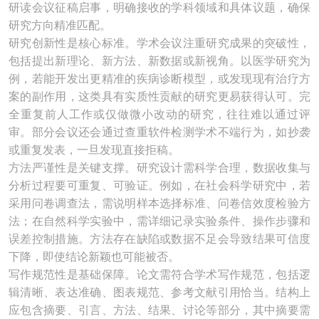
研读会议征稿启事，明确接收的学科领域和具体议题，确保
研究方向精准匹配。
研究创新性是核心标准。学术会议注重研究成果的突破性，
包括提出新理论、新方法、新数据或新视角。以医学研究为
例，若能开发出更精准的疾病诊断模型，或发现现有治疗方
案的副作用，这类具有实质性贡献的研究更易获得认可。完
全重复前人工作或仅做微小改动的研究，往往难以通过评
审。部分会议还会通过查重软件检测学术不端行为，如抄袭
或重复发表，一旦发现直接拒稿。
方法严谨性是关键支撑。研究设计需科学合理，数据收集与
分析过程要可重复、可验证。例如，在社会科学研究中，若
采用问卷调查法，需说明样本选择标准、问卷信效度检验方
法；在自然科学实验中，需详细记录实验条件、操作步骤和
误差控制措施。方法存在缺陷或数据不足会导致结果可信度
下降，即使结论新颖也可能被否。
写作规范性是基础保障。论文需符合学术写作规范，包括逻
辑清晰、表达准确、图表规范、参考文献引用恰当。结构上
应包含摘要、引言、方法、结果、讨论等部分，其中摘要需