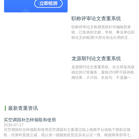
国内可信赖的中文原创性检查和预防剽
窃的在线网站。 系统采用自主研发的
动态指纹越级扫描检测技术，该项技术
职称评审论文查重系统
职称评审论文查重系统
检测速度快、精度高，市场反映良好。
职称评审论文检测系统针对编辑部来
稿，已发表的文献，学校、事业单位职
称论文的检测!大部分杂志社用的文献
抄袭检测系统。可检测抄袭与剽窃、伪
造、篡改、不当署名、一稿多投等学术
不端文献，学术不端论文查重可供期刊
龙源期刊论文查重系统
龙源期刊论文查重系统
编辑部检测来稿和已发表的文献,检测
结果和杂志社一致,已发表过的文章检
龙源期刊论文查重系统，自主研发高效
测时注意填写第一作者,才能排除已发
稳定的计算服务，最快35S即可获得检
表文献复制比。（限制字符数1万）
测结果，大片段、长短句，不遗漏一处
相似，区分论文中的正确引用参考文
献。
最新查重资讯
买空调国补怎样领取和使用
2026-07-17
买空调国补怎样领取和使用买空调国补主要通过线上电商平台或线下授权店领
取，结算时直接立减‌，需认准一级能效机型且实名认证一致。根据商务部等七部