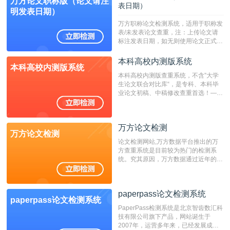
万方论文职称版（论文请注
表日期）
明发表日期）
万方职称论文检测系统，适用于职称发
表/未发表论文查重，注：上传论文请
标注发表日期，如无则使用论文正式发
表时间；如未公开发表的，则用论文完
成时间作为发表日期。
本科高校内测版系统
本科高校内测版系统
本科高校内测版查重系统，不含”大学
生论文联合对比库“，是专科、本科毕
业论文初稿、中稿修改查重首选！——
不支持验证！！！
万方论文检测
万方论文检测
论文检测网站,万方数据平台推出的万
方查重系统是目前较为热门的检测系
统。究其原因，万方数据通过近年的发
展，在高校中也确立了自己的相应地
位，特别是部分高校直接将其视为毕业
检测系统，其真实性和权威性无可厚
paperpass论文检测系统
非。其次，相对于知网而言，万方检测
paperpass论文检测系统
费用少，上手容易，是学生初次论文查
PaperPass检测系统是北京智齿数汇科
重的推荐系统。
技有限公司旗下产品，网站诞生于
2007年，运营多年来，已经发展成为