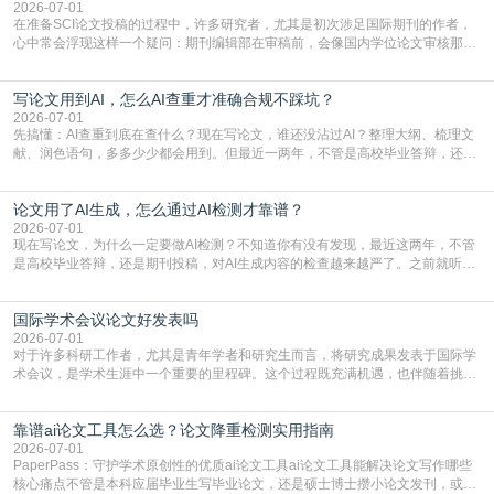
真的可以试试：初稿写完重复率远超要
2026-07-01
在准备SCI论文投稿的过程中，许多研究者，尤其是初次涉足国际期刊的作者，
心中常会浮现这样一个疑问：期刊编辑部在审稿前，会像国内学位论文审核那
样，先对稿件进行重复率检查吗？这个疑虑关乎学术诚信的底线，也直接影响到
论文的初审通过率。实际上，SCI期刊对重复内容的审查是严谨投稿流程中不可
写论文用到AI，怎么AI查重才准确合规不踩坑？
或缺的一环。本篇AEIC学术交流中心小编就为大家介绍“投稿SCI有查重吗”。
一、查重是标准流程答案是明确的：绝大多数S
2026-07-01
先搞懂：AI查重到底在查什么？现在写论文，谁还没沾过AI？整理大纲、梳理文
献、润色语句，多多少少都会用到。但最近一两年，不管是高校毕业答辩，还是
期刊投稿，对AI生成内容的管控越来越严，只查普通文字重复率已经不够了，必
须加做AI查重。很多人分不清，AI查重和普通查重到底有啥区别？这里说透：普
论文用了AI生成，怎么通过AI检测才靠谱？
通查重查的是你的文字和已公开文献的重复比例，防的是抄袭；AI查重查的是你
的内容里，有多少是AI生成的，防的是过
2026-07-01
现在写论文，为什么一定要做AI检测？不知道你有没有发现，最近这两年，不管
是高校毕业答辩，还是期刊投稿，对AI生成内容的检查越来越严了。之前就听身
边朋友说，初稿用AI整理了文献综述，没做AI检测就交了学校预审，直接被打回
要求修改，还差点被判定学术不规范，真的太冤了。现在国内多数高校和核心期
国际学术会议论文好发表吗
刊，都已经明确出台了相关规定：如果使用AI生成内容辅助写作，必须明确标
注，未标注的AI生成内容会被认定为不符合学
2026-07-01
对于许多科研工作者，尤其是青年学者和研究生而言，将研究成果发表于国际学
术会议，是学术生涯中一个重要的里程碑。这个过程既充满机遇，也伴随着挑
战。面对不同的会议等级、严格的评审标准和激烈的竞争，不少人心中都会产生
疑问：国际学术会议论文到底好不好发表？其价值和难度究竟如何衡量。本篇
靠谱ai论文工具怎么选？论文降重检测实用指南
AEIC学术交流中心小编就为大家介绍“国际学术会议论文好发表吗”。一、会议论
文发表的相对优势与期刊论文相比，国际会议论文的发
2026-07-01
PaperPass：守护学术原创性的优质ai论文工具ai论文工具能解决论文写作哪些
核心痛点不管是本科应届毕业生写毕业论文，还是硕士博士攒小论文发刊，或是