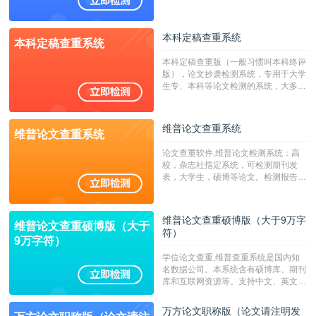
澳台地区学术文献过千万篇英文文献资
源，数亿个中英文互联网资源是全国高
校用来检测硕博论文的系统，检测范围
本科定稿查重系统
本科定稿查重系统
广，数据来源真实，检测算法合理!本
系统含有（学术库与源码库）。（限制
本科定稿查重版（一般习惯叫本科终评
字符数30万）
版），论文抄袭检测系统，专用于大学
生专、本科等论文检测的系统，大多数
专、本科院校使用此检测系统。（限制
字符数6万）
维普论文查重系统
维普论文查重系统
论文查重软件,维普论文检测系统：高
校，杂志社指定系统，可检测期刊发
表，大学生，硕博等论文。检测报告支
持PDF、网页格式，性价比高！--不支
持指定院校！！！
维普论文查重硕博版（大于9万字
维普论文查重硕博版（大于
符）
9万字符）
学位论文查重,维普查重系统是国内知
名数据公司。本系统含有硕博库、期刊
库和互联网资源等。支持中文、英文、
繁体、小语种论文检测，。--不支持指
定院校！！！
万方论文职称版（论文请注明发