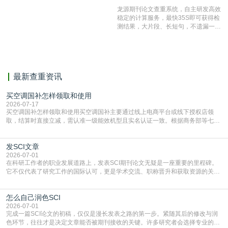
结果和杂志社一致,已发表过的文章检
龙源期刊论文查重系统，自主研发高效
测时注意填写第一作者,才能排除已发
稳定的计算服务，最快35S即可获得检
表文献复制比。（限制字符数1万）
测结果，大片段、长短句，不遗漏一处
相似，区分论文中的正确引用参考文
献。
最新查重资讯
买空调国补怎样领取和使用
2026-07-17
买空调国补怎样领取和使用买空调国补主要通过线上电商平台或线下授权店领
取，结算时直接立减‌，需认准一级能效机型且实名认证一致。根据商务部等七部
门部署的2026年消费品以旧换新政策，全国统一补贴标准，具体操作如下。‌‌‌哪里
能领到补贴首选‌京东APP‌搜索专属口令(如【家电补贴1637】、【国补立省
发SCI文章
4949】等，口令会随活动更新，以页面显示为准)进入补贴专场。淘宝/天猫也可
复制粘贴【8$FKFGgJq
2026-07-01
在科研工作者的职业发展道路上，发表SCI期刊论文无疑是一座重要的里程碑。
它不仅代表了研究工作的国际认可，更是学术交流、职称晋升和获取资源的关键
凭证。然而，对于许多初学者甚至是有经验的研究者来说，这个过程依然充满挑
战与困惑。从选题立意到投稿回应，每一步都需要精心的策略与扎实的工作。本
怎么自己润色SCI
篇AEIC学术交流中心小编就为大家介绍“发SCI文章”。一、精准定位是成功的第
一步发表SCI文章，首要解决的问题是“投
2026-07-01
完成一篇SCI论文的初稿，仅仅是漫长发表之路的第一步。紧随其后的修改与润
色环节，往往才是决定文章能否被期刊接收的关键。许多研究者会选择专业的语