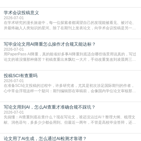
言润色服务，但这并非唯一途径。掌握自我润色的方法与技巧，不仅能提升论文
质量，更能在此过程中深化对学术写作的理解。如何系统、高效地打磨自己的论
学术会议投稿意义
文，使其在语言和学术表达上更符合国际期刊的要求，是每位研究者值得投入学
习的技能。本篇AEIC学术交流中心小编就为大家介
2026-07-01
在学术研究的漫长旅途中，每一位探索者都渴望自己的发现能被看见、被讨论、
并最终融入人类知识的星河。除了在期刊上发表论文，向学术会议投稿是另一个
至关重要且富有活力的环节。它不仅仅是一个提交文稿的动作，更是一扇通往更
广阔学术天地的大门，连接着个体研究与社会网络。本篇AEIC学术交流中心小编
写毕业论文用AI降重怎么操作才合规又能达标？
就为大家介绍“学术会议投稿意义”。一、加速研究成果的传播与反馈学术会议通
常具有周期短、时效性强的特点。相比期刊漫长的
2026-07-01
用PaperPass AI降重，真的能省好多事AI降重到底适合哪些场景用说真的，写过
论文的谁没懂那种痛苦？初稿查重出来飘红一大片，手动改重复改到凌晨两三
点，删了改改了删，重复率还是纹丝不动，截止日期一天天近，整个人都要焦虑
到秃头。这时候靠谱的AI降重真的就是救命稻草，选对工具，半天就能搞定你两
投稿SCI有查重吗
三天都做不完的事。不是所有人都需要用AI降重，但如果你符合下面这些场景，
真的可以试试：初稿写完重复率远超要
2026-07-01
在准备SCI论文投稿的过程中，许多研究者，尤其是初次涉足国际期刊的作者，
心中常会浮现这样一个疑问：期刊编辑部在审稿前，会像国内学位论文审核那
样，先对稿件进行重复率检查吗？这个疑虑关乎学术诚信的底线，也直接影响到
论文的初审通过率。实际上，SCI期刊对重复内容的审查是严谨投稿流程中不可
写论文用到AI，怎么AI查重才准确合规不踩坑？
或缺的一环。本篇AEIC学术交流中心小编就为大家介绍“投稿SCI有查重吗”。
一、查重是标准流程答案是明确的：绝大多数S
2026-07-01
先搞懂：AI查重到底在查什么？现在写论文，谁还没沾过AI？整理大纲、梳理文
献、润色语句，多多少少都会用到。但最近一两年，不管是高校毕业答辩，还是
期刊投稿，对AI生成内容的管控越来越严，只查普通文字重复率已经不够了，必
须加做AI查重。很多人分不清，AI查重和普通查重到底有啥区别？这里说透：普
论文用了AI生成，怎么通过AI检测才靠谱？
通查重查的是你的文字和已公开文献的重复比例，防的是抄袭；AI查重查的是你