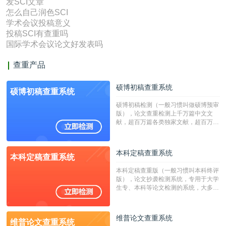
发SCI文章
怎么自己润色SCI
学术会议投稿意义
投稿SCI有查重吗
国际学术会议论文好发表吗
查重产品
硕博初稿查重系统
硕博初稿查重系统
硕博初稿检测（一般习惯叫做硕博预审
版），论文查重检测上千万篇中文文
献，超百万篇各类独家文献，超百万港
澳台地区学术文献过千万篇英文文献资
源，数亿个中英文互联网资源是全国高
校用来检测硕博论文的系统，检测范围
本科定稿查重系统
本科定稿查重系统
广，数据来源真实，检测算法合理!本
系统含有（学术库与源码库）。（限制
本科定稿查重版（一般习惯叫本科终评
字符数30万）
版），论文抄袭检测系统，专用于大学
生专、本科等论文检测的系统，大多数
专、本科院校使用此检测系统。（限制
字符数6万）
维普论文查重系统
维普论文查重系统