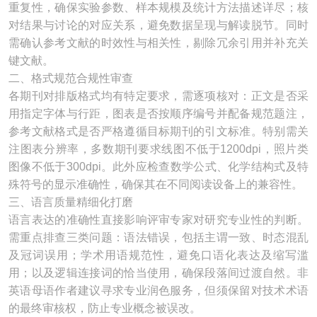
重复性，确保实验参数、样本规模及统计方法描述详尽；核
对结果与讨论的对应关系，避免数据呈现与解读脱节。同时
需确认参考文献的时效性与相关性，剔除冗余引用并补充关
键文献。
二、格式规范合规性审查
各期刊对排版格式均有特定要求，需逐项核对：正文是否采
用指定字体与行距，图表是否按顺序编号并配备规范题注，
参考文献格式是否严格遵循目标期刊的引文标准。特别需关
注图表分辨率，多数期刊要求线图不低于1200dpi，照片类
图像不低于300dpi。此外应检查数学公式、化学结构式及特
殊符号的显示准确性，确保其在不同阅读设备上的兼容性。
三、语言质量精细化打磨
语言表达的准确性直接影响评审专家对研究专业性的判断。
需重点排查三类问题：语法错误，包括主谓一致、时态混乱
及冠词误用；学术用语规范性，避免口语化表达及缩写滥
用；以及逻辑连接词的恰当使用，确保段落间过渡自然。非
英语母语作者建议寻求专业润色服务，但须保留对技术术语
的最终审核权，防止专业概念被误改。