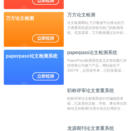
万方论文检测
万方论文检测
论文检测网站,万方数据平台推出的万
方查重系统是目前较为热门的检测系
统。究其原因，万方数据通过近年的发
展，在高校中也确立了自己的相应地
位，特别是部分高校直接将其视为毕业
检测系统，其真实性和权威性无可厚
paperpass论文检测系统
非。其次，相对于知网而言，万方检测
paperpass论文检测系统
费用少，上手容易，是学生初次论文查
PaperPass检测系统是北京智齿数汇科
重的推荐系统。
技有限公司旗下产品，网站诞生于
2007年，运营多年来，已经发展成为
国内可信赖的中文原创性检查和预防剽
窃的在线网站。 系统采用自主研发的
动态指纹越级扫描检测技术，该项技术
职称评审论文查重系统
职称评审论文查重系统
检测速度快、精度高，市场反映良好。
职称评审论文检测系统针对编辑部来
稿，已发表的文献，学校、事业单位职
称论文的检测!大部分杂志社用的文献
抄袭检测系统。可检测抄袭与剽窃、伪
造、篡改、不当署名、一稿多投等学术
不端文献，学术不端论文查重可供期刊
龙源期刊论文查重系统
龙源期刊论文查重系统
编辑部检测来稿和已发表的文献,检测