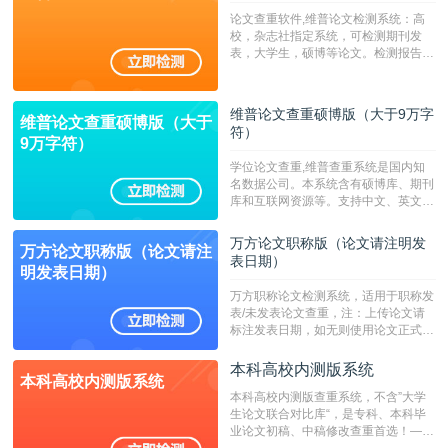
论文查重软件,维普论文检测系统：高
校，杂志社指定系统，可检测期刊发
表，大学生，硕博等论文。检测报告支
持PDF、网页格式，性价比高！--不支
持指定院校！！！
维普论文查重硕博版（大于9万字
维普论文查重硕博版（大于
符）
9万字符）
学位论文查重,维普查重系统是国内知
名数据公司。本系统含有硕博库、期刊
库和互联网资源等。支持中文、英文、
繁体、小语种论文检测，。--不支持指
定院校！！！
万方论文职称版（论文请注明发
万方论文职称版（论文请注
表日期）
明发表日期）
万方职称论文检测系统，适用于职称发
表/未发表论文查重，注：上传论文请
标注发表日期，如无则使用论文正式发
表时间；如未公开发表的，则用论文完
成时间作为发表日期。
本科高校内测版系统
本科高校内测版系统
本科高校内测版查重系统，不含”大学
生论文联合对比库“，是专科、本科毕
业论文初稿、中稿修改查重首选！——
不支持验证！！！