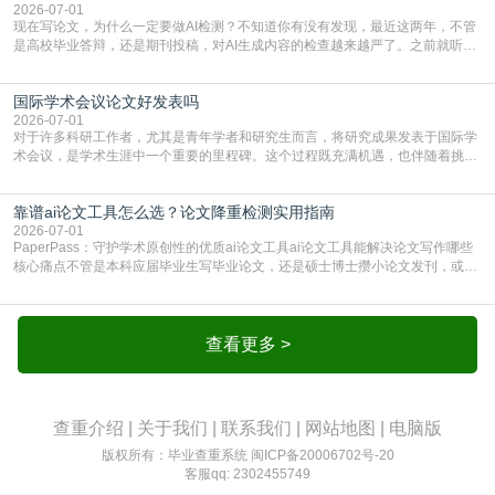
的内容里，有多少是AI生成的，防的是过
2026-07-01
现在写论文，为什么一定要做AI检测？不知道你有没有发现，最近这两年，不管
是高校毕业答辩，还是期刊投稿，对AI生成内容的检查越来越严了。之前就听身
边朋友说，初稿用AI整理了文献综述，没做AI检测就交了学校预审，直接被打回
要求修改，还差点被判定学术不规范，真的太冤了。现在国内多数高校和核心期
国际学术会议论文好发表吗
刊，都已经明确出台了相关规定：如果使用AI生成内容辅助写作，必须明确标
注，未标注的AI生成内容会被认定为不符合学
2026-07-01
对于许多科研工作者，尤其是青年学者和研究生而言，将研究成果发表于国际学
术会议，是学术生涯中一个重要的里程碑。这个过程既充满机遇，也伴随着挑
战。面对不同的会议等级、严格的评审标准和激烈的竞争，不少人心中都会产生
疑问：国际学术会议论文到底好不好发表？其价值和难度究竟如何衡量。本篇
靠谱ai论文工具怎么选？论文降重检测实用指南
AEIC学术交流中心小编就为大家介绍“国际学术会议论文好发表吗”。一、会议论
文发表的相对优势与期刊论文相比，国际会议论文的发
2026-07-01
PaperPass：守护学术原创性的优质ai论文工具ai论文工具能解决论文写作哪些
核心痛点不管是本科应届毕业生写毕业论文，还是硕士博士攒小论文发刊，或是
科研人员整理课题成果，都绕不开重复率核查、内容优化这两大难关。以前全靠
自己逐句读逐句改，熬好几个大夜不说，还经常改不到点上，交上去才发现重复
率超标，再返工太折腾。现在有了成熟的ai论文工具，这些痛点基本都能高效解
决。靠谱的ai论文工具，不止能帮你梳
查看更多 >
查重介绍
|
关于我们
|
联系我们
|
网站地图
|
电脑版
版权所有：毕业查重系统
闽ICP备20006702号-20
客服qq: 2302455749