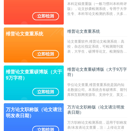
系统含有（学术库与源码库）。（限制
本科定稿查重版（一般习惯叫本科终评
字符数30万）
版），论文抄袭检测系统，专用于大学
生专、本科等论文检测的系统，大多数
专、本科院校使用此检测系统。（限制
字符数6万）
维普论文查重系统
维普论文查重系统
论文查重软件,维普论文检测系统：高
校，杂志社指定系统，可检测期刊发
表，大学生，硕博等论文。检测报告支
持PDF、网页格式，性价比高！--不支
持指定院校！！！
维普论文查重硕博版（大于9万字
维普论文查重硕博版（大于
符）
9万字符）
学位论文查重,维普查重系统是国内知
名数据公司。本系统含有硕博库、期刊
库和互联网资源等。支持中文、英文、
繁体、小语种论文检测，。--不支持指
定院校！！！
万方论文职称版（论文请注明发
万方论文职称版（论文请注
表日期）
明发表日期）
万方职称论文检测系统，适用于职称发
表/未发表论文查重，注：上传论文请