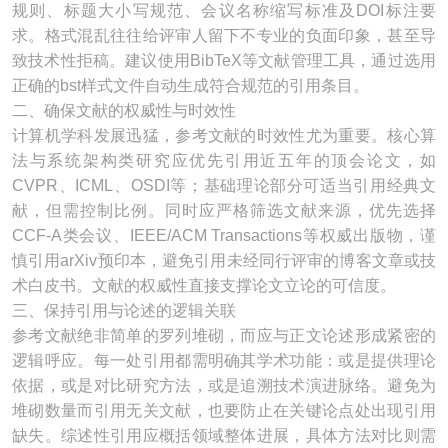
规则、标题大小写规范、会议名称缩写标准及DOI标注要
求。格式混乱往往给评审人留下不专业的负面印象，甚至导
致技术性拒稿。建议使用BibTeX等文献管理工具，通过选用
正确的bst样式文件自动生成符合规范的引用条目。
二、确保文献的权威性与时效性
计算机学科发展迅猛，参考文献的时效性尤为重要。核心算
法与系统架构类研究应优先引用近五年的顶会论文，如
CVPR、ICML、OSDI等；基础理论部分可适当引用经典文
献，但需控制比例。同时应严格筛选文献来源，优先选择
CCF-A类会议、IEEE/ACM Transactions等权威出版物，谨
慎引用arXiv预印本，避免引用未经同行评审的博客文章或技
术白皮书。文献的权威性直接支撑论文立论的可信度。
三、保持引用与论述的逻辑关联
参考文献绝非简单的罗列堆砌，而应与正文论述形成紧密的
逻辑呼应。每一处引用都需明确其学术功能：或是提供理论
依据，或是对比研究方法，或是追溯技术演进脉络。避免为
堆砌数量而引用无关文献，也要防止在关键论点处出现引用
缺失。综述性引用应概括领域整体进展，具体方法对比则需