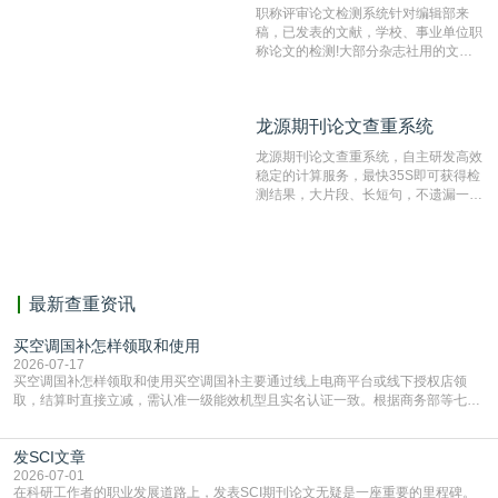
职称评审论文检测系统针对编辑部来
稿，已发表的文献，学校、事业单位职
称论文的检测!大部分杂志社用的文献
抄袭检测系统。可检测抄袭与剽窃、伪
造、篡改、不当署名、一稿多投等学术
不端文献，学术不端论文查重可供期刊
龙源期刊论文查重系统
龙源期刊论文查重系统
编辑部检测来稿和已发表的文献,检测
结果和杂志社一致,已发表过的文章检
龙源期刊论文查重系统，自主研发高效
测时注意填写第一作者,才能排除已发
稳定的计算服务，最快35S即可获得检
表文献复制比。（限制字符数1万）
测结果，大片段、长短句，不遗漏一处
相似，区分论文中的正确引用参考文
献。
最新查重资讯
买空调国补怎样领取和使用
2026-07-17
买空调国补怎样领取和使用买空调国补主要通过线上电商平台或线下授权店领
取，结算时直接立减‌，需认准一级能效机型且实名认证一致。根据商务部等七部
门部署的2026年消费品以旧换新政策，全国统一补贴标准，具体操作如下。‌‌‌哪里
能领到补贴首选‌京东APP‌搜索专属口令(如【家电补贴1637】、【国补立省
发SCI文章
4949】等，口令会随活动更新，以页面显示为准)进入补贴专场。淘宝/天猫也可
复制粘贴【8$FKFGgJq
2026-07-01
在科研工作者的职业发展道路上，发表SCI期刊论文无疑是一座重要的里程碑。