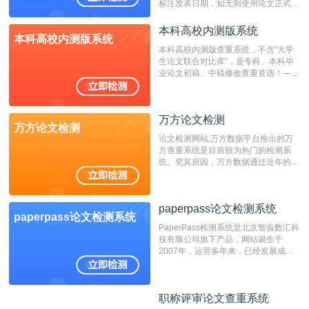
标注发表日期，如无则使用论文正式发
表时间；如未公开发表的，则用论文完
成时间作为发表日期。
本科高校内测版系统
本科高校内测版系统
本科高校内测版查重系统，不含”大学
生论文联合对比库“，是专科、本科毕
业论文初稿、中稿修改查重首选！——
不支持验证！！！
万方论文检测
万方论文检测
论文检测网站,万方数据平台推出的万
方查重系统是目前较为热门的检测系
统。究其原因，万方数据通过近年的发
展，在高校中也确立了自己的相应地
位，特别是部分高校直接将其视为毕业
检测系统，其真实性和权威性无可厚
paperpass论文检测系统
非。其次，相对于知网而言，万方检测
paperpass论文检测系统
费用少，上手容易，是学生初次论文查
PaperPass检测系统是北京智齿数汇科
重的推荐系统。
技有限公司旗下产品，网站诞生于
2007年，运营多年来，已经发展成为
国内可信赖的中文原创性检查和预防剽
窃的在线网站。 系统采用自主研发的
动态指纹越级扫描检测技术，该项技术
职称评审论文查重系统
职称评审论文查重系统
检测速度快、精度高，市场反映良好。