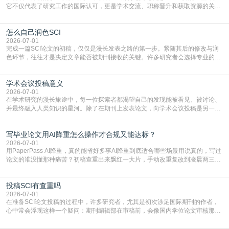
它不仅代表了研究工作的国际认可，更是学术交流、职称晋升和获取资源的关键
凭证。然而，对于许多初学者甚至是有经验的研究者来说，这个过程依然充满挑
战与困惑。从选题立意到投稿回应，每一步都需要精心的策略与扎实的工作。本
怎么自己润色SCI
篇AEIC学术交流中心小编就为大家介绍“发SCI文章”。一、精准定位是成功的第
一步发表SCI文章，首要解决的问题是“投
2026-07-01
完成一篇SCI论文的初稿，仅仅是漫长发表之路的第一步。紧随其后的修改与润
色环节，往往才是决定文章能否被期刊接收的关键。许多研究者会选择专业的语
言润色服务，但这并非唯一途径。掌握自我润色的方法与技巧，不仅能提升论文
质量，更能在此过程中深化对学术写作的理解。如何系统、高效地打磨自己的论
学术会议投稿意义
文，使其在语言和学术表达上更符合国际期刊的要求，是每位研究者值得投入学
习的技能。本篇AEIC学术交流中心小编就为大家介
2026-07-01
在学术研究的漫长旅途中，每一位探索者都渴望自己的发现能被看见、被讨论、
并最终融入人类知识的星河。除了在期刊上发表论文，向学术会议投稿是另一个
至关重要且富有活力的环节。它不仅仅是一个提交文稿的动作，更是一扇通往更
广阔学术天地的大门，连接着个体研究与社会网络。本篇AEIC学术交流中心小编
写毕业论文用AI降重怎么操作才合规又能达标？
就为大家介绍“学术会议投稿意义”。一、加速研究成果的传播与反馈学术会议通
常具有周期短、时效性强的特点。相比期刊漫长的
2026-07-01
用PaperPass AI降重，真的能省好多事AI降重到底适合哪些场景用说真的，写过
论文的谁没懂那种痛苦？初稿查重出来飘红一大片，手动改重复改到凌晨两三
点，删了改改了删，重复率还是纹丝不动，截止日期一天天近，整个人都要焦虑
到秃头。这时候靠谱的AI降重真的就是救命稻草，选对工具，半天就能搞定你两
投稿SCI有查重吗
三天都做不完的事。不是所有人都需要用AI降重，但如果你符合下面这些场景，
真的可以试试：初稿写完重复率远超要
2026-07-01
在准备SCI论文投稿的过程中，许多研究者，尤其是初次涉足国际期刊的作者，
心中常会浮现这样一个疑问：期刊编辑部在审稿前，会像国内学位论文审核那
样，先对稿件进行重复率检查吗？这个疑虑关乎学术诚信的底线，也直接影响到
论文的初审通过率。实际上，SCI期刊对重复内容的审查是严谨投稿流程中不可