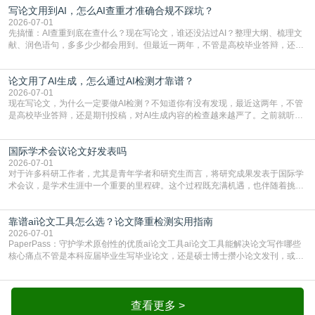
写论文用到AI，怎么AI查重才准确合规不踩坑？
或缺的一环。本篇AEIC学术交流中心小编就为大家介绍“投稿SCI有查重吗”。
一、查重是标准流程答案是明确的：绝大多数S
2026-07-01
先搞懂：AI查重到底在查什么？现在写论文，谁还没沾过AI？整理大纲、梳理文
献、润色语句，多多少少都会用到。但最近一两年，不管是高校毕业答辩，还是
期刊投稿，对AI生成内容的管控越来越严，只查普通文字重复率已经不够了，必
须加做AI查重。很多人分不清，AI查重和普通查重到底有啥区别？这里说透：普
论文用了AI生成，怎么通过AI检测才靠谱？
通查重查的是你的文字和已公开文献的重复比例，防的是抄袭；AI查重查的是你
的内容里，有多少是AI生成的，防的是过
2026-07-01
现在写论文，为什么一定要做AI检测？不知道你有没有发现，最近这两年，不管
是高校毕业答辩，还是期刊投稿，对AI生成内容的检查越来越严了。之前就听身
边朋友说，初稿用AI整理了文献综述，没做AI检测就交了学校预审，直接被打回
要求修改，还差点被判定学术不规范，真的太冤了。现在国内多数高校和核心期
国际学术会议论文好发表吗
刊，都已经明确出台了相关规定：如果使用AI生成内容辅助写作，必须明确标
注，未标注的AI生成内容会被认定为不符合学
2026-07-01
对于许多科研工作者，尤其是青年学者和研究生而言，将研究成果发表于国际学
术会议，是学术生涯中一个重要的里程碑。这个过程既充满机遇，也伴随着挑
战。面对不同的会议等级、严格的评审标准和激烈的竞争，不少人心中都会产生
疑问：国际学术会议论文到底好不好发表？其价值和难度究竟如何衡量。本篇
靠谱ai论文工具怎么选？论文降重检测实用指南
AEIC学术交流中心小编就为大家介绍“国际学术会议论文好发表吗”。一、会议论
文发表的相对优势与期刊论文相比，国际会议论文的发
2026-07-01
PaperPass：守护学术原创性的优质ai论文工具ai论文工具能解决论文写作哪些
核心痛点不管是本科应届毕业生写毕业论文，还是硕士博士攒小论文发刊，或是
科研人员整理课题成果，都绕不开重复率核查、内容优化这两大难关。以前全靠
自己逐句读逐句改，熬好几个大夜不说，还经常改不到点上，交上去才发现重复
率超标，再返工太折腾。现在有了成熟的ai论文工具，这些痛点基本都能高效解
决。靠谱的ai论文工具，不止能帮你梳
查看更多 >