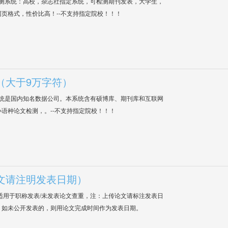
检测系统：高校，杂志社指定系统，可检测期刊发表，大学生，
网页格式，性价比高！--不支持指定院校！！！
（大于9万字符）
系统是国内知名数据公司。本系统含有硕博库、期刊库和互联网
语种论文检测，。--不支持指定院校！！！
文请注明发表日期）
适用于职称发表/未发表论文查重，注：上传论文请标注发表日
；如未公开发表的，则用论文完成时间作为发表日期。