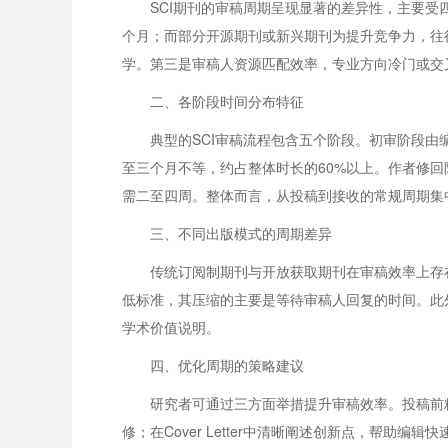
SCI期刊的审稿周期呈现显著的差异性，主要受四
个月；而部分开源期刊或新兴期刊为提升竞争力，往
学。第三是审稿人资源匹配效率，专业方向冷门或交
二、各阶段时间分布特征
典型的SCI审稿流程包含五个阶段。初审阶段
至三个月不等，约占整体时长的60%以上。作者修
需二至四周。整体而言，从投稿到接收的常规周期集
三、不同出版模式的周期差异
传统订阅制期刊与开放获取期刊在审稿效率上存
低标准，其压缩的主要是等待审稿人回复的时间。此
学术价值说明。
四、优化周期的策略建议
研究者可通过三方面举措提升审稿效率。投稿前
修；在Cover Letter中清晰阐述创新点，帮