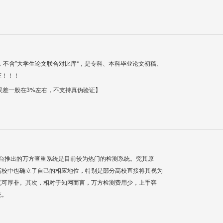
，不含”大学生论文联合对比库“，是专科、本科毕业论文初稿、
证！！！
【误差一般在3%左右，不支持真伪验证】
平台推出的万方查重系统是目前较为热门的检测系统。究其原
高校中也确立了自己的相应地位，特别是部分高校直接将其视为
无可厚非。其次，相对于知网而言，万方检测费用少，上手容
统。