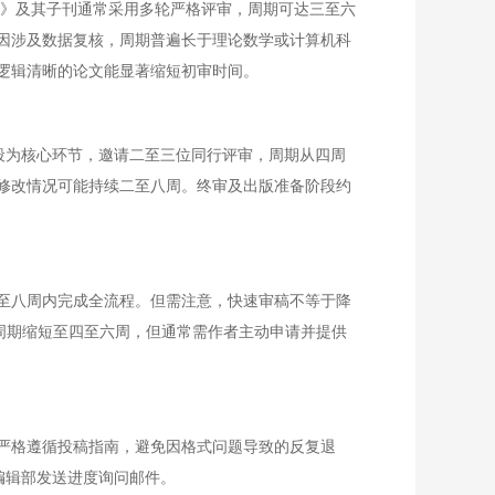
nce》及其子刊通常采用多轮严格评审，周期可达三至六
因涉及数据复核，周期普遍长于理论数学或计算机科
逻辑清晰的论文能显著缩短初审时间。
段为核心环节，邀请二至三位同行评审，周期从四周
视修改情况可能持续二至八周。终审及出版准备阶段约
至八周内完成全流程。但需注意，快速审稿不等于降
周期缩短至四至六周，但通常需作者主动申请并提供
严格遵循投稿指南，避免因格式问题导致的反复退
向编辑部发送进度询问邮件。