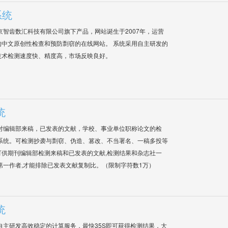
系统
是北京智齿数汇科技有限公司旗下产品，网站诞生于2007年，运营
中文原创性检查和预防剽窃的在线网站。 系统采用自主研发的
技术检测速度快、精度高，市场反映良好。
统
对编辑部来稿，已发表的文献，学校、事业单位职称论文的检
系统。可检测抄袭与剽窃、伪造、篡改、不当署名、一稿多投等
供期刊编辑部检测来稿和已发表的文献,检测结果和杂志社一
第一作者,才能排除已发表文献复制比。（限制字符数1万）
统
自主研发高效稳定的计算服务，最快35S即可获得检测结果，大