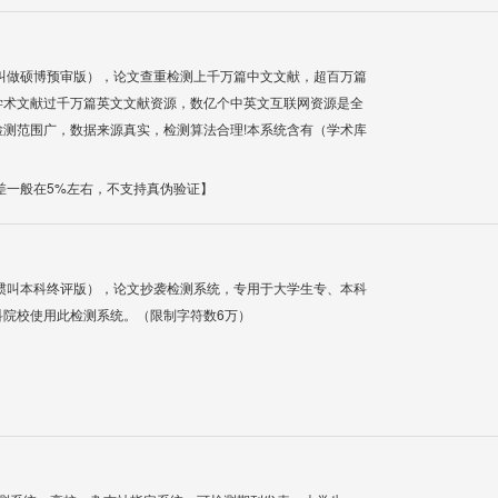
叫做硕博预审版），论文查重检测上千万篇中文文献，超百万篇
学术文献过千万篇英文文献资源，数亿个中英文互联网资源是全
测范围广，数据来源真实，检测算法合理!本系统含有（学术库
差一般在5%左右，不支持真伪验证】
惯叫本科终评版），论文抄袭检测系统，专用于大学生专、本科
科院校使用此检测系统。（限制字符数6万）