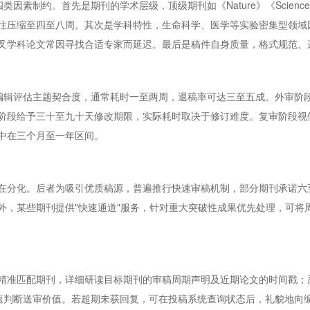
类因素制约。首先是期刊的学术层级，顶级期刊如《Nature》《Scie
往压缩至四至八周。其次是学科特性，生命科学、医学等实验密集型领域
叉学科论文常因寻找合适专家而延迟。最后是稿件自身质量，格式规范、
由编辑评估主题契合度，通常耗时一至两周，退稿率可达三至五成。外审阶
回阶段给予三十至九十天修改期限，实际耗时取决于修订难度。复审阶段
中在三个月至一年区间。
在分化。后者为吸引优质稿源，普遍推行快速审稿机制，部分期刊承诺六
外，某些期刊提供"快速通道"服务，针对重大突破性成果优先处理，可将
精准匹配期刊，详细研读目标期刊的审稿周期声明及近期论文的时间戳；
助编辑快速判断送审价值。若超期未获回复，可在投稿系统查询状态后，礼貌地