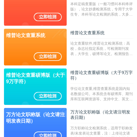
系统含有（学术库与源码库）。（限制
本科定稿查重版（一般习惯叫本科终评
字符数30万）
版），论文抄袭检测系统，专用于大学
生专、本科等论文检测的系统，大多数
专、本科院校使用此检测系统。（限制
字符数6万）
维普论文查重系统
维普论文查重系统
论文查重软件,维普论文检测系统：高
校，杂志社指定系统，可检测期刊发
表，大学生，硕博等论文。检测报告支
持PDF、网页格式，性价比高！--不支
持指定院校！！！
维普论文查重硕博版（大于9万字
维普论文查重硕博版（大于
符）
9万字符）
学位论文查重,维普查重系统是国内知
名数据公司。本系统含有硕博库、期刊
库和互联网资源等。支持中文、英文、
繁体、小语种论文检测，。--不支持指
定院校！！！
万方论文职称版（论文请注明发
万方论文职称版（论文请注
表日期）
明发表日期）
万方职称论文检测系统，适用于职称发
表/未发表论文查重，注：上传论文请