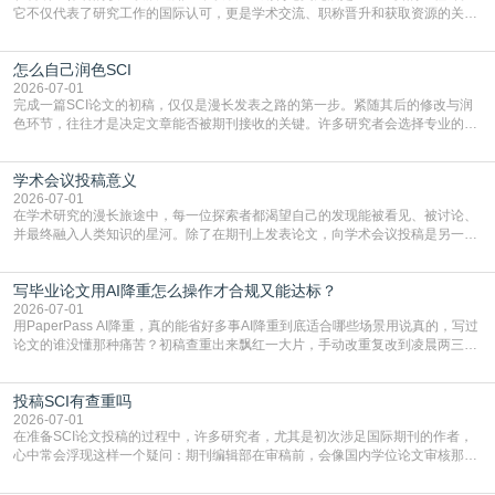
它不仅代表了研究工作的国际认可，更是学术交流、职称晋升和获取资源的关键
凭证。然而，对于许多初学者甚至是有经验的研究者来说，这个过程依然充满挑
战与困惑。从选题立意到投稿回应，每一步都需要精心的策略与扎实的工作。本
怎么自己润色SCI
篇AEIC学术交流中心小编就为大家介绍“发SCI文章”。一、精准定位是成功的第
一步发表SCI文章，首要解决的问题是“投
2026-07-01
完成一篇SCI论文的初稿，仅仅是漫长发表之路的第一步。紧随其后的修改与润
色环节，往往才是决定文章能否被期刊接收的关键。许多研究者会选择专业的语
言润色服务，但这并非唯一途径。掌握自我润色的方法与技巧，不仅能提升论文
质量，更能在此过程中深化对学术写作的理解。如何系统、高效地打磨自己的论
学术会议投稿意义
文，使其在语言和学术表达上更符合国际期刊的要求，是每位研究者值得投入学
习的技能。本篇AEIC学术交流中心小编就为大家介
2026-07-01
在学术研究的漫长旅途中，每一位探索者都渴望自己的发现能被看见、被讨论、
并最终融入人类知识的星河。除了在期刊上发表论文，向学术会议投稿是另一个
至关重要且富有活力的环节。它不仅仅是一个提交文稿的动作，更是一扇通往更
广阔学术天地的大门，连接着个体研究与社会网络。本篇AEIC学术交流中心小编
写毕业论文用AI降重怎么操作才合规又能达标？
就为大家介绍“学术会议投稿意义”。一、加速研究成果的传播与反馈学术会议通
常具有周期短、时效性强的特点。相比期刊漫长的
2026-07-01
用PaperPass AI降重，真的能省好多事AI降重到底适合哪些场景用说真的，写过
论文的谁没懂那种痛苦？初稿查重出来飘红一大片，手动改重复改到凌晨两三
点，删了改改了删，重复率还是纹丝不动，截止日期一天天近，整个人都要焦虑
到秃头。这时候靠谱的AI降重真的就是救命稻草，选对工具，半天就能搞定你两
投稿SCI有查重吗
三天都做不完的事。不是所有人都需要用AI降重，但如果你符合下面这些场景，
真的可以试试：初稿写完重复率远超要
2026-07-01
在准备SCI论文投稿的过程中，许多研究者，尤其是初次涉足国际期刊的作者，
心中常会浮现这样一个疑问：期刊编辑部在审稿前，会像国内学位论文审核那
样，先对稿件进行重复率检查吗？这个疑虑关乎学术诚信的底线，也直接影响到
论文的初审通过率。实际上，SCI期刊对重复内容的审查是严谨投稿流程中不可