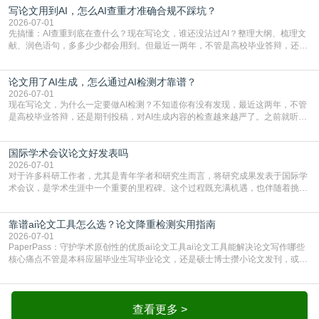
写论文用到AI，怎么AI查重才准确合规不踩坑？
或缺的一环。本篇AEIC学术交流中心小编就为大家介绍“投稿SCI有查重吗”。
一、查重是标准流程答案是明确的：绝大多数S
2026-07-01
先搞懂：AI查重到底在查什么？现在写论文，谁还没沾过AI？整理大纲、梳理文
献、润色语句，多多少少都会用到。但最近一两年，不管是高校毕业答辩，还是
期刊投稿，对AI生成内容的管控越来越严，只查普通文字重复率已经不够了，必
须加做AI查重。很多人分不清，AI查重和普通查重到底有啥区别？这里说透：普
论文用了AI生成，怎么通过AI检测才靠谱？
通查重查的是你的文字和已公开文献的重复比例，防的是抄袭；AI查重查的是你
的内容里，有多少是AI生成的，防的是过
2026-07-01
现在写论文，为什么一定要做AI检测？不知道你有没有发现，最近这两年，不管
是高校毕业答辩，还是期刊投稿，对AI生成内容的检查越来越严了。之前就听身
边朋友说，初稿用AI整理了文献综述，没做AI检测就交了学校预审，直接被打回
要求修改，还差点被判定学术不规范，真的太冤了。现在国内多数高校和核心期
国际学术会议论文好发表吗
刊，都已经明确出台了相关规定：如果使用AI生成内容辅助写作，必须明确标
注，未标注的AI生成内容会被认定为不符合学
2026-07-01
对于许多科研工作者，尤其是青年学者和研究生而言，将研究成果发表于国际学
术会议，是学术生涯中一个重要的里程碑。这个过程既充满机遇，也伴随着挑
战。面对不同的会议等级、严格的评审标准和激烈的竞争，不少人心中都会产生
疑问：国际学术会议论文到底好不好发表？其价值和难度究竟如何衡量。本篇
靠谱ai论文工具怎么选？论文降重检测实用指南
AEIC学术交流中心小编就为大家介绍“国际学术会议论文好发表吗”。一、会议论
文发表的相对优势与期刊论文相比，国际会议论文的发
2026-07-01
PaperPass：守护学术原创性的优质ai论文工具ai论文工具能解决论文写作哪些
核心痛点不管是本科应届毕业生写毕业论文，还是硕士博士攒小论文发刊，或是
科研人员整理课题成果，都绕不开重复率核查、内容优化这两大难关。以前全靠
自己逐句读逐句改，熬好几个大夜不说，还经常改不到点上，交上去才发现重复
率超标，再返工太折腾。现在有了成熟的ai论文工具，这些痛点基本都能高效解
决。靠谱的ai论文工具，不止能帮你梳
查看更多 >