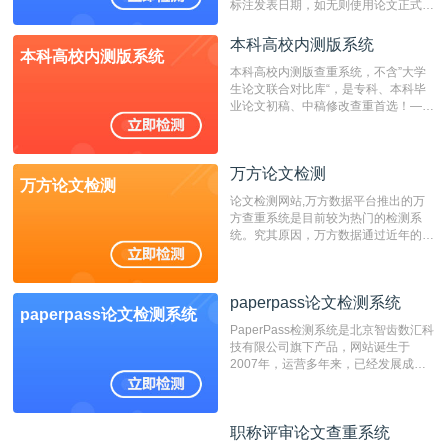
标注发表日期，如无则使用论文正式发
表时间；如未公开发表的，则用论文完
成时间作为发表日期。
本科高校内测版系统
本科高校内测版系统
本科高校内测版查重系统，不含”大学
生论文联合对比库“，是专科、本科毕
业论文初稿、中稿修改查重首选！——
不支持验证！！！
万方论文检测
万方论文检测
论文检测网站,万方数据平台推出的万
方查重系统是目前较为热门的检测系
统。究其原因，万方数据通过近年的发
展，在高校中也确立了自己的相应地
位，特别是部分高校直接将其视为毕业
检测系统，其真实性和权威性无可厚
paperpass论文检测系统
非。其次，相对于知网而言，万方检测
paperpass论文检测系统
费用少，上手容易，是学生初次论文查
PaperPass检测系统是北京智齿数汇科
重的推荐系统。
技有限公司旗下产品，网站诞生于
2007年，运营多年来，已经发展成为
国内可信赖的中文原创性检查和预防剽
窃的在线网站。 系统采用自主研发的
动态指纹越级扫描检测技术，该项技术
职称评审论文查重系统
职称评审论文查重系统
检测速度快、精度高，市场反映良好。