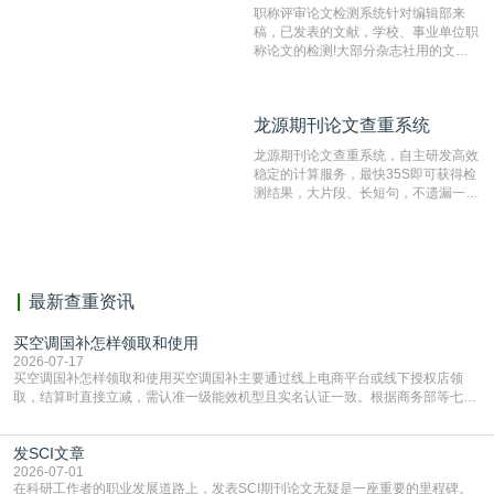
职称评审论文检测系统针对编辑部来
稿，已发表的文献，学校、事业单位职
称论文的检测!大部分杂志社用的文献
抄袭检测系统。可检测抄袭与剽窃、伪
造、篡改、不当署名、一稿多投等学术
不端文献，学术不端论文查重可供期刊
龙源期刊论文查重系统
龙源期刊论文查重系统
编辑部检测来稿和已发表的文献,检测
结果和杂志社一致,已发表过的文章检
龙源期刊论文查重系统，自主研发高效
测时注意填写第一作者,才能排除已发
稳定的计算服务，最快35S即可获得检
表文献复制比。（限制字符数1万）
测结果，大片段、长短句，不遗漏一处
相似，区分论文中的正确引用参考文
献。
最新查重资讯
买空调国补怎样领取和使用
2026-07-17
买空调国补怎样领取和使用买空调国补主要通过线上电商平台或线下授权店领
取，结算时直接立减‌，需认准一级能效机型且实名认证一致。根据商务部等七部
门部署的2026年消费品以旧换新政策，全国统一补贴标准，具体操作如下。‌‌‌哪里
能领到补贴首选‌京东APP‌搜索专属口令(如【家电补贴1637】、【国补立省
发SCI文章
4949】等，口令会随活动更新，以页面显示为准)进入补贴专场。淘宝/天猫也可
复制粘贴【8$FKFGgJq
2026-07-01
在科研工作者的职业发展道路上，发表SCI期刊论文无疑是一座重要的里程碑。