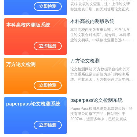
表/未发表论文查重，注：上传论文请
标注发表日期，如无则使用论文正式发
表时间；如未公开发表的，则用论文完
成时间作为发表日期。
本科高校内测版系统
本科高校内测版系统
本科高校内测版查重系统，不含”大学
生论文联合对比库“，是专科、本科毕
业论文初稿、中稿修改查重首选！——
不支持验证！！！
万方论文检测
万方论文检测
论文检测网站,万方数据平台推出的万
方查重系统是目前较为热门的检测系
统。究其原因，万方数据通过近年的发
展，在高校中也确立了自己的相应地
位，特别是部分高校直接将其视为毕业
检测系统，其真实性和权威性无可厚
paperpass论文检测系统
非。其次，相对于知网而言，万方检测
paperpass论文检测系统
费用少，上手容易，是学生初次论文查
PaperPass检测系统是北京智齿数汇科
重的推荐系统。
技有限公司旗下产品，网站诞生于
2007年，运营多年来，已经发展成为
国内可信赖的中文原创性检查和预防剽
窃的在线网站。 系统采用自主研发的
动态指纹越级扫描检测技术，该项技术