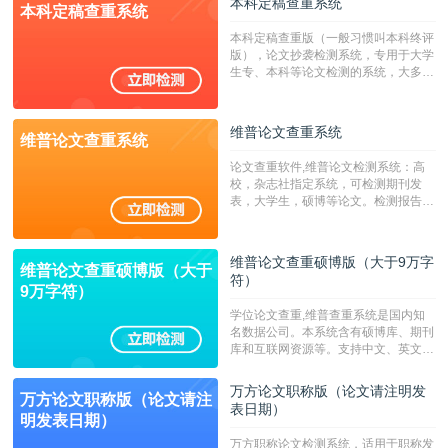
本科定稿查重系统
本科定稿查重系统
广，数据来源真实，检测算法合理!本
系统含有（学术库与源码库）。（限制
本科定稿查重版（一般习惯叫本科终评
字符数30万）
版），论文抄袭检测系统，专用于大学
生专、本科等论文检测的系统，大多数
专、本科院校使用此检测系统。（限制
字符数6万）
维普论文查重系统
维普论文查重系统
论文查重软件,维普论文检测系统：高
校，杂志社指定系统，可检测期刊发
表，大学生，硕博等论文。检测报告支
持PDF、网页格式，性价比高！--不支
持指定院校！！！
维普论文查重硕博版（大于9万字
维普论文查重硕博版（大于
符）
9万字符）
学位论文查重,维普查重系统是国内知
名数据公司。本系统含有硕博库、期刊
库和互联网资源等。支持中文、英文、
繁体、小语种论文检测，。--不支持指
定院校！！！
万方论文职称版（论文请注明发
万方论文职称版（论文请注
表日期）
明发表日期）
万方职称论文检测系统，适用于职称发