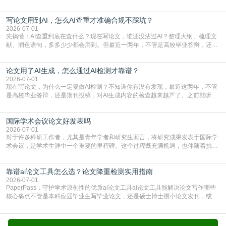
样，先对稿件进行重复率检查吗？这个疑虑关乎学术诚信的底线，也直接影响到
论文的初审通过率。实际上，SCI期刊对重复内容的审查是严谨投稿流程中不可
写论文用到AI，怎么AI查重才准确合规不踩坑？
或缺的一环。本篇AEIC学术交流中心小编就为大家介绍“投稿SCI有查重吗”。
一、查重是标准流程答案是明确的：绝大多数S
2026-07-01
先搞懂：AI查重到底在查什么？现在写论文，谁还没沾过AI？整理大纲、梳理文
献、润色语句，多多少少都会用到。但最近一两年，不管是高校毕业答辩，还是
期刊投稿，对AI生成内容的管控越来越严，只查普通文字重复率已经不够了，必
须加做AI查重。很多人分不清，AI查重和普通查重到底有啥区别？这里说透：普
论文用了AI生成，怎么通过AI检测才靠谱？
通查重查的是你的文字和已公开文献的重复比例，防的是抄袭；AI查重查的是你
的内容里，有多少是AI生成的，防的是过
2026-07-01
现在写论文，为什么一定要做AI检测？不知道你有没有发现，最近这两年，不管
是高校毕业答辩，还是期刊投稿，对AI生成内容的检查越来越严了。之前就听身
边朋友说，初稿用AI整理了文献综述，没做AI检测就交了学校预审，直接被打回
要求修改，还差点被判定学术不规范，真的太冤了。现在国内多数高校和核心期
国际学术会议论文好发表吗
刊，都已经明确出台了相关规定：如果使用AI生成内容辅助写作，必须明确标
注，未标注的AI生成内容会被认定为不符合学
2026-07-01
对于许多科研工作者，尤其是青年学者和研究生而言，将研究成果发表于国际学
术会议，是学术生涯中一个重要的里程碑。这个过程既充满机遇，也伴随着挑
战。面对不同的会议等级、严格的评审标准和激烈的竞争，不少人心中都会产生
疑问：国际学术会议论文到底好不好发表？其价值和难度究竟如何衡量。本篇
靠谱ai论文工具怎么选？论文降重检测实用指南
AEIC学术交流中心小编就为大家介绍“国际学术会议论文好发表吗”。一、会议论
文发表的相对优势与期刊论文相比，国际会议论文的发
2026-07-01
PaperPass：守护学术原创性的优质ai论文工具ai论文工具能解决论文写作哪些
核心痛点不管是本科应届毕业生写毕业论文，还是硕士博士攒小论文发刊，或是
科研人员整理课题成果，都绕不开重复率核查、内容优化这两大难关。以前全靠
自己逐句读逐句改，熬好几个大夜不说，还经常改不到点上，交上去才发现重复
率超标，再返工太折腾。现在有了成熟的ai论文工具，这些痛点基本都能高效解