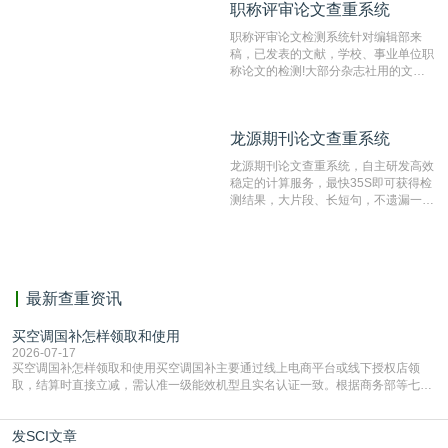
职称评审论文查重系统
职称评审论文查重系统
检测速度快、精度高，市场反映良好。
职称评审论文检测系统针对编辑部来
稿，已发表的文献，学校、事业单位职
称论文的检测!大部分杂志社用的文献
抄袭检测系统。可检测抄袭与剽窃、伪
造、篡改、不当署名、一稿多投等学术
不端文献，学术不端论文查重可供期刊
龙源期刊论文查重系统
龙源期刊论文查重系统
编辑部检测来稿和已发表的文献,检测
结果和杂志社一致,已发表过的文章检
龙源期刊论文查重系统，自主研发高效
测时注意填写第一作者,才能排除已发
稳定的计算服务，最快35S即可获得检
表文献复制比。（限制字符数1万）
测结果，大片段、长短句，不遗漏一处
相似，区分论文中的正确引用参考文
献。
最新查重资讯
买空调国补怎样领取和使用
2026-07-17
买空调国补怎样领取和使用买空调国补主要通过线上电商平台或线下授权店领
取，结算时直接立减‌，需认准一级能效机型且实名认证一致。根据商务部等七部
门部署的2026年消费品以旧换新政策，全国统一补贴标准，具体操作如下。‌‌‌哪里
能领到补贴首选‌京东APP‌搜索专属口令(如【家电补贴1637】、【国补立省
发SCI文章
4949】等，口令会随活动更新，以页面显示为准)进入补贴专场。淘宝/天猫也可