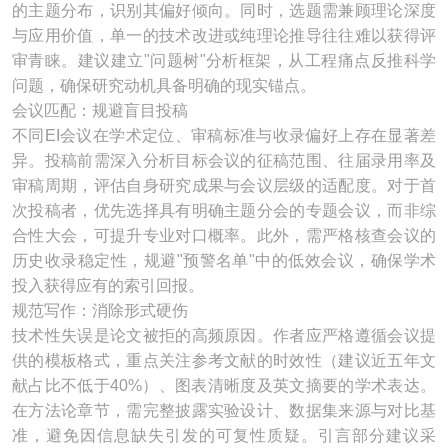
的主题分布，识别其偏好倾向。同时，选题需兼顾理论深度
与应用价值，单一的技术改进或纯理论推导往往难以获得评
审青睐。建议建立"问题树"分析框架，从工程痛点反推科学
问题，确保研究动机具备明确的现实锚点。
会议匹配：规避盲目投稿
不同EI会议在学术定位、审稿标准与收录偏好上存在显著差
异。投稿前需深入分析目标会议的征稿范围、往届录用率及
审稿周期，评估自身研究成果与会议层级的适配度。对于首
次投稿者，优先选择具有明确主题分会的专题会议，而非综
合性大会，可提升专业对口概率。此外，需严格核查会议的
历史收录稳定性，规避"预警名单"中的低效会议，确保学术
投入获得应有的索引回报。
规范写作：消除形式硬伤
技术性失误是论文被拒的高频原因。作者应严格遵循会议提
供的模板格式，重点关注参考文献的时效性（建议近五年文
献占比不低于40%）、图表清晰度及英文摘要的学术表达。
在方法论章节，需完整披露实验设计、数据集来源与对比基
准，避免因信息缺失引发的可复性质疑。引言部分建议采