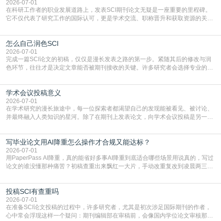
复制粘贴【8$FKFGgJq
2026-07-01
在科研工作者的职业发展道路上，发表SCI期刊论文无疑是一座重要的里程碑。
它不仅代表了研究工作的国际认可，更是学术交流、职称晋升和获取资源的关键
凭证。然而，对于许多初学者甚至是有经验的研究者来说，这个过程依然充满挑
战与困惑。从选题立意到投稿回应，每一步都需要精心的策略与扎实的工作。本
怎么自己润色SCI
篇AEIC学术交流中心小编就为大家介绍“发SCI文章”。一、精准定位是成功的第
一步发表SCI文章，首要解决的问题是“投
2026-07-01
完成一篇SCI论文的初稿，仅仅是漫长发表之路的第一步。紧随其后的修改与润
色环节，往往才是决定文章能否被期刊接收的关键。许多研究者会选择专业的语
言润色服务，但这并非唯一途径。掌握自我润色的方法与技巧，不仅能提升论文
质量，更能在此过程中深化对学术写作的理解。如何系统、高效地打磨自己的论
学术会议投稿意义
文，使其在语言和学术表达上更符合国际期刊的要求，是每位研究者值得投入学
习的技能。本篇AEIC学术交流中心小编就为大家介
2026-07-01
在学术研究的漫长旅途中，每一位探索者都渴望自己的发现能被看见、被讨论、
并最终融入人类知识的星河。除了在期刊上发表论文，向学术会议投稿是另一个
至关重要且富有活力的环节。它不仅仅是一个提交文稿的动作，更是一扇通往更
广阔学术天地的大门，连接着个体研究与社会网络。本篇AEIC学术交流中心小编
写毕业论文用AI降重怎么操作才合规又能达标？
就为大家介绍“学术会议投稿意义”。一、加速研究成果的传播与反馈学术会议通
常具有周期短、时效性强的特点。相比期刊漫长的
2026-07-01
用PaperPass AI降重，真的能省好多事AI降重到底适合哪些场景用说真的，写过
论文的谁没懂那种痛苦？初稿查重出来飘红一大片，手动改重复改到凌晨两三
点，删了改改了删，重复率还是纹丝不动，截止日期一天天近，整个人都要焦虑
到秃头。这时候靠谱的AI降重真的就是救命稻草，选对工具，半天就能搞定你两
投稿SCI有查重吗
三天都做不完的事。不是所有人都需要用AI降重，但如果你符合下面这些场景，
真的可以试试：初稿写完重复率远超要
2026-07-01
在准备SCI论文投稿的过程中，许多研究者，尤其是初次涉足国际期刊的作者，
心中常会浮现这样一个疑问：期刊编辑部在审稿前，会像国内学位论文审核那