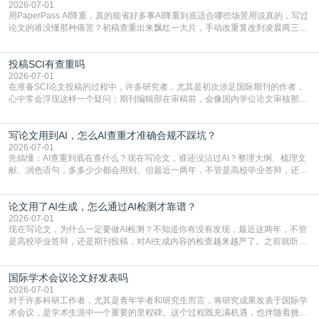
常具有周期短、时效性强的特点。相比期刊漫长的
2026-07-01
用PaperPass AI降重，真的能省好多事AI降重到底适合哪些场景用说真的，写过
论文的谁没懂那种痛苦？初稿查重出来飘红一大片，手动改重复改到凌晨两三
点，删了改改了删，重复率还是纹丝不动，截止日期一天天近，整个人都要焦虑
到秃头。这时候靠谱的AI降重真的就是救命稻草，选对工具，半天就能搞定你两
投稿SCI有查重吗
三天都做不完的事。不是所有人都需要用AI降重，但如果你符合下面这些场景，
真的可以试试：初稿写完重复率远超要
2026-07-01
在准备SCI论文投稿的过程中，许多研究者，尤其是初次涉足国际期刊的作者，
心中常会浮现这样一个疑问：期刊编辑部在审稿前，会像国内学位论文审核那
样，先对稿件进行重复率检查吗？这个疑虑关乎学术诚信的底线，也直接影响到
论文的初审通过率。实际上，SCI期刊对重复内容的审查是严谨投稿流程中不可
写论文用到AI，怎么AI查重才准确合规不踩坑？
或缺的一环。本篇AEIC学术交流中心小编就为大家介绍“投稿SCI有查重吗”。
一、查重是标准流程答案是明确的：绝大多数S
2026-07-01
先搞懂：AI查重到底在查什么？现在写论文，谁还没沾过AI？整理大纲、梳理文
献、润色语句，多多少少都会用到。但最近一两年，不管是高校毕业答辩，还是
期刊投稿，对AI生成内容的管控越来越严，只查普通文字重复率已经不够了，必
须加做AI查重。很多人分不清，AI查重和普通查重到底有啥区别？这里说透：普
论文用了AI生成，怎么通过AI检测才靠谱？
通查重查的是你的文字和已公开文献的重复比例，防的是抄袭；AI查重查的是你
的内容里，有多少是AI生成的，防的是过
2026-07-01
现在写论文，为什么一定要做AI检测？不知道你有没有发现，最近这两年，不管
是高校毕业答辩，还是期刊投稿，对AI生成内容的检查越来越严了。之前就听身
边朋友说，初稿用AI整理了文献综述，没做AI检测就交了学校预审，直接被打回
要求修改，还差点被判定学术不规范，真的太冤了。现在国内多数高校和核心期
国际学术会议论文好发表吗
刊，都已经明确出台了相关规定：如果使用AI生成内容辅助写作，必须明确标
注，未标注的AI生成内容会被认定为不符合学
2026-07-01
对于许多科研工作者，尤其是青年学者和研究生而言，将研究成果发表于国际学
术会议，是学术生涯中一个重要的里程碑。这个过程既充满机遇，也伴随着挑