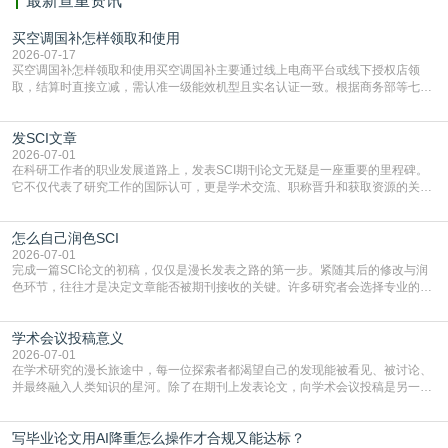
最新查重资讯
买空调国补怎样领取和使用
2026-07-17
买空调国补怎样领取和使用买空调国补主要通过线上电商平台或线下授权店领
取，结算时直接立减‌，需认准一级能效机型且实名认证一致。根据商务部等七部
门部署的2026年消费品以旧换新政策，全国统一补贴标准，具体操作如下。‌‌‌哪里
能领到补贴首选‌京东APP‌搜索专属口令(如【家电补贴1637】、【国补立省
发SCI文章
4949】等，口令会随活动更新，以页面显示为准)进入补贴专场。淘宝/天猫也可
复制粘贴【8$FKFGgJq
2026-07-01
在科研工作者的职业发展道路上，发表SCI期刊论文无疑是一座重要的里程碑。
它不仅代表了研究工作的国际认可，更是学术交流、职称晋升和获取资源的关键
凭证。然而，对于许多初学者甚至是有经验的研究者来说，这个过程依然充满挑
战与困惑。从选题立意到投稿回应，每一步都需要精心的策略与扎实的工作。本
怎么自己润色SCI
篇AEIC学术交流中心小编就为大家介绍“发SCI文章”。一、精准定位是成功的第
一步发表SCI文章，首要解决的问题是“投
2026-07-01
完成一篇SCI论文的初稿，仅仅是漫长发表之路的第一步。紧随其后的修改与润
色环节，往往才是决定文章能否被期刊接收的关键。许多研究者会选择专业的语
言润色服务，但这并非唯一途径。掌握自我润色的方法与技巧，不仅能提升论文
质量，更能在此过程中深化对学术写作的理解。如何系统、高效地打磨自己的论
学术会议投稿意义
文，使其在语言和学术表达上更符合国际期刊的要求，是每位研究者值得投入学
习的技能。本篇AEIC学术交流中心小编就为大家介
2026-07-01
在学术研究的漫长旅途中，每一位探索者都渴望自己的发现能被看见、被讨论、
并最终融入人类知识的星河。除了在期刊上发表论文，向学术会议投稿是另一个
至关重要且富有活力的环节。它不仅仅是一个提交文稿的动作，更是一扇通往更
广阔学术天地的大门，连接着个体研究与社会网络。本篇AEIC学术交流中心小编
写毕业论文用AI降重怎么操作才合规又能达标？
就为大家介绍“学术会议投稿意义”。一、加速研究成果的传播与反馈学术会议通