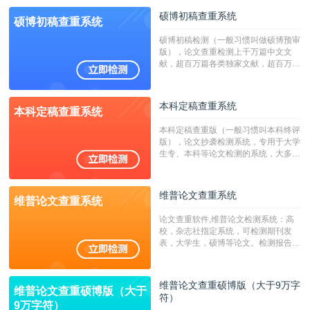
硕博初稿查重系统
硕博初稿查重系统
硕博初稿检测（一般习惯叫做硕博预审
版），论文查重检测上千万篇中文文
献，超百万篇各类独家文献，超百万港
澳台地区学术文献过千万篇英文文献资
源，数亿个中英文互联网资源是全国高
校用来检测硕博论文的系统，检测范围
本科定稿查重系统
本科定稿查重系统
广，数据来源真实，检测算法合理!本
系统含有（学术库与源码库）。（限制
本科定稿查重版（一般习惯叫本科终评
字符数30万）
版），论文抄袭检测系统，专用于大学
生专、本科等论文检测的系统，大多数
专、本科院校使用此检测系统。（限制
字符数6万）
维普论文查重系统
维普论文查重系统
论文查重软件,维普论文检测系统：高
校，杂志社指定系统，可检测期刊发
表，大学生，硕博等论文。检测报告支
持PDF、网页格式，性价比高！--不支
持指定院校！！！
维普论文查重硕博版（大于9万字
维普论文查重硕博版（大于
符）
9万字符）