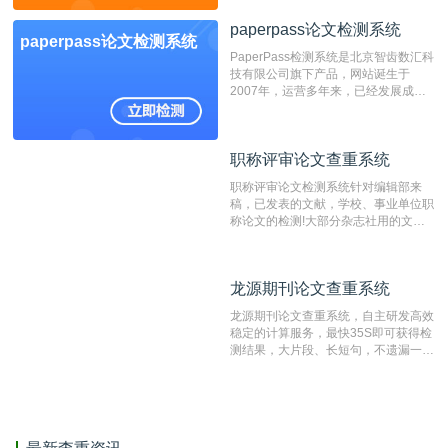
检测系统，其真实性和权威性无可厚
paperpass论文检测系统
非。其次，相对于知网而言，万方检测
paperpass论文检测系统
费用少，上手容易，是学生初次论文查
PaperPass检测系统是北京智齿数汇科
重的推荐系统。
技有限公司旗下产品，网站诞生于
2007年，运营多年来，已经发展成为
国内可信赖的中文原创性检查和预防剽
窃的在线网站。 系统采用自主研发的
动态指纹越级扫描检测技术，该项技术
职称评审论文查重系统
职称评审论文查重系统
检测速度快、精度高，市场反映良好。
职称评审论文检测系统针对编辑部来
稿，已发表的文献，学校、事业单位职
称论文的检测!大部分杂志社用的文献
抄袭检测系统。可检测抄袭与剽窃、伪
造、篡改、不当署名、一稿多投等学术
不端文献，学术不端论文查重可供期刊
龙源期刊论文查重系统
龙源期刊论文查重系统
编辑部检测来稿和已发表的文献,检测
结果和杂志社一致,已发表过的文章检
龙源期刊论文查重系统，自主研发高效
测时注意填写第一作者,才能排除已发
稳定的计算服务，最快35S即可获得检
表文献复制比。（限制字符数1万）
测结果，大片段、长短句，不遗漏一处
相似，区分论文中的正确引用参考文
献。