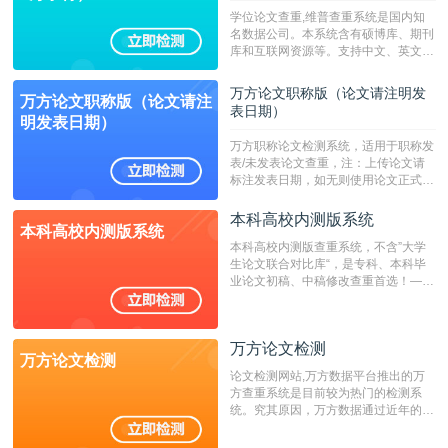
学位论文查重,维普查重系统是国内知
名数据公司。本系统含有硕博库、期刊
库和互联网资源等。支持中文、英文、
繁体、小语种论文检测，。--不支持指
定院校！！！
万方论文职称版（论文请注明发
万方论文职称版（论文请注
表日期）
明发表日期）
万方职称论文检测系统，适用于职称发
表/未发表论文查重，注：上传论文请
标注发表日期，如无则使用论文正式发
表时间；如未公开发表的，则用论文完
成时间作为发表日期。
本科高校内测版系统
本科高校内测版系统
本科高校内测版查重系统，不含”大学
生论文联合对比库“，是专科、本科毕
业论文初稿、中稿修改查重首选！——
不支持验证！！！
万方论文检测
万方论文检测
论文检测网站,万方数据平台推出的万
方查重系统是目前较为热门的检测系
统。究其原因，万方数据通过近年的发
展，在高校中也确立了自己的相应地
位，特别是部分高校直接将其视为毕业