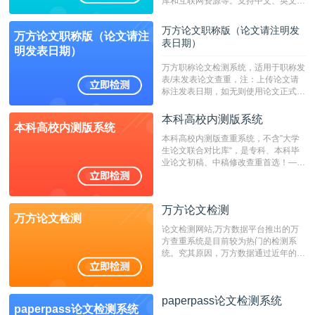
库和互联网资源等。支持中文、英文、
繁体、小语种论文检测，。--不支持指
定院校！！！
万方论文职称版（论文请注明发
万方论文职称版（论文请注
表日期）
明发表日期）
万方职称论文检测系统，适用于职称发
表/未发表论文查重，注：上传论文请
标注发表日期，如无则使用论文正式发
表时间；如未公开发表的，则用论文完
成时间作为发表日期。
本科高校内测版系统
本科高校内测版系统
本科高校内测版查重系统，不含”大学
生论文联合对比库“，是专科、本科毕
业论文初稿、中稿修改查重首选！——
不支持验证！！！
万方论文检测
万方论文检测
论文检测网站,万方数据平台推出的万
方查重系统是目前较为热门的检测系
统。究其原因，万方数据通过近年的发
展，在高校中也确立了自己的相应地
位，特别是部分高校直接将其视为毕业
检测系统，其真实性和权威性无可厚
paperpass论文检测系统
非。其次，相对于知网而言，万方检测
paperpass论文检测系统
费用少，上手容易，是学生初次论文查