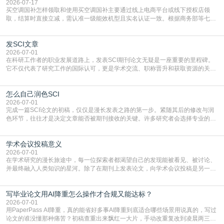
2026-07-17
买空调国补怎样领取和使用买空调国补主要通过线上电商平台或线下授权店领
取，结算时直接立减‌，需认准一级能效机型且实名认证一致。根据商务部等七部
门部署的2026年消费品以旧换新政策，全国统一补贴标准，具体操作如下。‌‌‌哪里
能领到补贴首选‌京东APP‌搜索专属口令(如【家电补贴1637】、【国补立省
发SCI文章
4949】等，口令会随活动更新，以页面显示为准)进入补贴专场。淘宝/天猫也可
复制粘贴【8$FKFGgJq
2026-07-01
在科研工作者的职业发展道路上，发表SCI期刊论文无疑是一座重要的里程碑。
它不仅代表了研究工作的国际认可，更是学术交流、职称晋升和获取资源的关键
凭证。然而，对于许多初学者甚至是有经验的研究者来说，这个过程依然充满挑
战与困惑。从选题立意到投稿回应，每一步都需要精心的策略与扎实的工作。本
怎么自己润色SCI
篇AEIC学术交流中心小编就为大家介绍“发SCI文章”。一、精准定位是成功的第
一步发表SCI文章，首要解决的问题是“投
2026-07-01
完成一篇SCI论文的初稿，仅仅是漫长发表之路的第一步。紧随其后的修改与润
色环节，往往才是决定文章能否被期刊接收的关键。许多研究者会选择专业的语
言润色服务，但这并非唯一途径。掌握自我润色的方法与技巧，不仅能提升论文
质量，更能在此过程中深化对学术写作的理解。如何系统、高效地打磨自己的论
学术会议投稿意义
文，使其在语言和学术表达上更符合国际期刊的要求，是每位研究者值得投入学
习的技能。本篇AEIC学术交流中心小编就为大家介
2026-07-01
在学术研究的漫长旅途中，每一位探索者都渴望自己的发现能被看见、被讨论、
并最终融入人类知识的星河。除了在期刊上发表论文，向学术会议投稿是另一个
至关重要且富有活力的环节。它不仅仅是一个提交文稿的动作，更是一扇通往更
广阔学术天地的大门，连接着个体研究与社会网络。本篇AEIC学术交流中心小编
写毕业论文用AI降重怎么操作才合规又能达标？
就为大家介绍“学术会议投稿意义”。一、加速研究成果的传播与反馈学术会议通
常具有周期短、时效性强的特点。相比期刊漫长的
2026-07-01
用PaperPass AI降重，真的能省好多事AI降重到底适合哪些场景用说真的，写过
论文的谁没懂那种痛苦？初稿查重出来飘红一大片，手动改重复改到凌晨两三