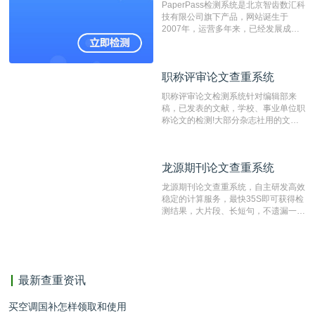
PaperPass检测系统是北京智齿数汇科
重的推荐系统。
技有限公司旗下产品，网站诞生于
2007年，运营多年来，已经发展成为
国内可信赖的中文原创性检查和预防剽
窃的在线网站。 系统采用自主研发的
动态指纹越级扫描检测技术，该项技术
职称评审论文查重系统
职称评审论文查重系统
检测速度快、精度高，市场反映良好。
职称评审论文检测系统针对编辑部来
稿，已发表的文献，学校、事业单位职
称论文的检测!大部分杂志社用的文献
抄袭检测系统。可检测抄袭与剽窃、伪
造、篡改、不当署名、一稿多投等学术
不端文献，学术不端论文查重可供期刊
龙源期刊论文查重系统
龙源期刊论文查重系统
编辑部检测来稿和已发表的文献,检测
结果和杂志社一致,已发表过的文章检
龙源期刊论文查重系统，自主研发高效
测时注意填写第一作者,才能排除已发
稳定的计算服务，最快35S即可获得检
表文献复制比。（限制字符数1万）
测结果，大片段、长短句，不遗漏一处
相似，区分论文中的正确引用参考文
献。
最新查重资讯
买空调国补怎样领取和使用