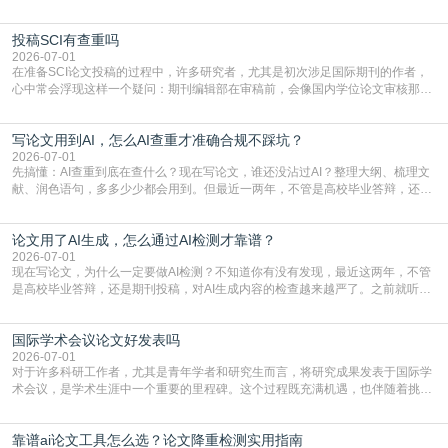
点，删了改改了删，重复率还是纹丝不动，截止日期一天天近，整个人都要焦虑
到秃头。这时候靠谱的AI降重真的就是救命稻草，选对工具，半天就能搞定你两
投稿SCI有查重吗
三天都做不完的事。不是所有人都需要用AI降重，但如果你符合下面这些场景，
真的可以试试：初稿写完重复率远超要
2026-07-01
在准备SCI论文投稿的过程中，许多研究者，尤其是初次涉足国际期刊的作者，
心中常会浮现这样一个疑问：期刊编辑部在审稿前，会像国内学位论文审核那
样，先对稿件进行重复率检查吗？这个疑虑关乎学术诚信的底线，也直接影响到
论文的初审通过率。实际上，SCI期刊对重复内容的审查是严谨投稿流程中不可
写论文用到AI，怎么AI查重才准确合规不踩坑？
或缺的一环。本篇AEIC学术交流中心小编就为大家介绍“投稿SCI有查重吗”。
一、查重是标准流程答案是明确的：绝大多数S
2026-07-01
先搞懂：AI查重到底在查什么？现在写论文，谁还没沾过AI？整理大纲、梳理文
献、润色语句，多多少少都会用到。但最近一两年，不管是高校毕业答辩，还是
期刊投稿，对AI生成内容的管控越来越严，只查普通文字重复率已经不够了，必
须加做AI查重。很多人分不清，AI查重和普通查重到底有啥区别？这里说透：普
论文用了AI生成，怎么通过AI检测才靠谱？
通查重查的是你的文字和已公开文献的重复比例，防的是抄袭；AI查重查的是你
的内容里，有多少是AI生成的，防的是过
2026-07-01
现在写论文，为什么一定要做AI检测？不知道你有没有发现，最近这两年，不管
是高校毕业答辩，还是期刊投稿，对AI生成内容的检查越来越严了。之前就听身
边朋友说，初稿用AI整理了文献综述，没做AI检测就交了学校预审，直接被打回
要求修改，还差点被判定学术不规范，真的太冤了。现在国内多数高校和核心期
国际学术会议论文好发表吗
刊，都已经明确出台了相关规定：如果使用AI生成内容辅助写作，必须明确标
注，未标注的AI生成内容会被认定为不符合学
2026-07-01
对于许多科研工作者，尤其是青年学者和研究生而言，将研究成果发表于国际学
术会议，是学术生涯中一个重要的里程碑。这个过程既充满机遇，也伴随着挑
战。面对不同的会议等级、严格的评审标准和激烈的竞争，不少人心中都会产生
疑问：国际学术会议论文到底好不好发表？其价值和难度究竟如何衡量。本篇
靠谱ai论文工具怎么选？论文降重检测实用指南
AEIC学术交流中心小编就为大家介绍“国际学术会议论文好发表吗”。一、会议论