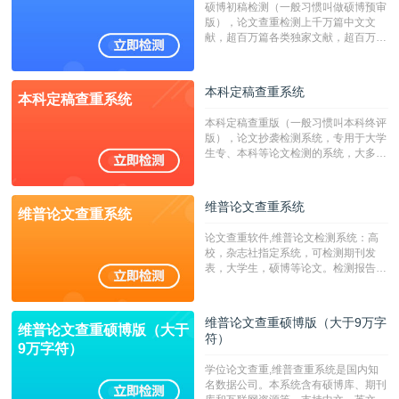
硕博初稿检测（一般习惯叫做硕博预审
版），论文查重检测上千万篇中文文
献，超百万篇各类独家文献，超百万港
澳台地区学术文献过千万篇英文文献资
源，数亿个中英文互联网资源是全国高
校用来检测硕博论文的系统，检测范围
本科定稿查重系统
本科定稿查重系统
广，数据来源真实，检测算法合理!本
系统含有（学术库与源码库）。（限制
本科定稿查重版（一般习惯叫本科终评
字符数30万）
版），论文抄袭检测系统，专用于大学
生专、本科等论文检测的系统，大多数
专、本科院校使用此检测系统。（限制
字符数6万）
维普论文查重系统
维普论文查重系统
论文查重软件,维普论文检测系统：高
校，杂志社指定系统，可检测期刊发
表，大学生，硕博等论文。检测报告支
持PDF、网页格式，性价比高！--不支
持指定院校！！！
维普论文查重硕博版（大于9万字
维普论文查重硕博版（大于
符）
9万字符）
学位论文查重,维普查重系统是国内知
名数据公司。本系统含有硕博库、期刊