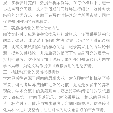
展、实验设计范例、数据分析案例等。在每个模块下，进一
步按照研究问题、技术手段或时间脉络进行细分。这种树状
结构的分类方式，有助于在写作时快速定位所需素材，同时
促进知识网络的有机联结。
二、实施结构化的笔记记录方法
阅读文献时，应避免整篇摘录的粗放模式，转而采用结构化
的笔记体系。建议采用"问题-方法-结论-启示"的四维记录框
架：明确文献试图解决的核心问题，记录其采用的方法论创
新，提炼关键结论，并最重要的是写下对自身研究的启示与
批判性思考。这种深度加工过程，能将外部知识转化为内在
学术素养，为论文写作提供可直接调用的思想资源。
三、构建动态化的灵感捕捉机制
学术灵感往往源于瞬间的思维火花，建立即时捕捉机制至关
重要。研究者应养成随时记录的习惯，无论是实验中的异常
现象、学术交流中的质疑观点，还是跨学科阅读时的联想启
发，都应第一时间予以记录。建议采用统一格式的灵感卡
片，标注时间、情境与初步思考，定期回顾整理。这些碎片
化素材经过系统整合，往往能成为论文创新点的重要来源。