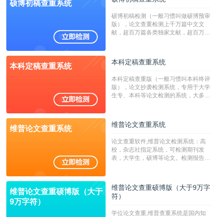
硕博初稿查重系统
硕博初稿检测（一般习惯叫做硕博预审
版），论文查重检测上千万篇中文文
献，超百万篇各类独家文献，超百万港
澳台地区学术文献过千万篇英文文献资
源，数亿个中英文互联网资源是全国高
校用来检测硕博论文的系统，检测范围
本科定稿查重系统
本科定稿查重系统
广，数据来源真实，检测算法合理!本
系统含有（学术库与源码库）。（限制
本科定稿查重版（一般习惯叫本科终评
字符数30万）
版），论文抄袭检测系统，专用于大学
生专、本科等论文检测的系统，大多数
专、本科院校使用此检测系统。（限制
字符数6万）
维普论文查重系统
维普论文查重系统
论文查重软件,维普论文检测系统：高
校，杂志社指定系统，可检测期刊发
表，大学生，硕博等论文。检测报告支
持PDF、网页格式，性价比高！--不支
持指定院校！！！
维普论文查重硕博版（大于9万字
维普论文查重硕博版（大于
符）
9万字符）
学位论文查重,维普查重系统是国内知