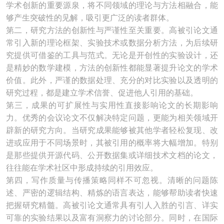
学术创新的重要源泉，将不同领域的理论与方法相融合，能
够产生突破性的见解，吸引更广泛的读者群体。
第二，研究方法的创新性与严谨性至关重要。高被引论文通
常引入新的理论框架、实验技术或数据分析方法，为后续研
究提供可借鉴的工具与范式。无论是开创性的实验设计，还
是精妙的数学建模，方法的创新性都能显著提升论文的学术
价值。此外，严谨的数据处理、充分的对比实验以及透明的
研究过程，都是建立学术信誉、促进他人引用的基础。
第三，成果的可扩展性与实用性直接影响论文的长期影响
力。优秀的会议论文不仅解决特定问题，更能为相关领域开
辟新的研究方向。当研究成果能够被其他学者轻松复现、改
进或应用于不同场景时，其被引用的概率将大幅增加。特别
是那些提供开源代码、公开数据集或详细技术文档的论文，
往往能在学术社区中形成持续的引用效应。
第四，写作质量与传播策略同样不可忽视。清晰的问题陈
述、严密的逻辑结构、精炼的语言表达，能够帮助读者快速
把握研究精髓。高被引论文通常具有引人入胜的引言、详实
可靠的实验结果以及富有洞察力的讨论部分。同时，在国际