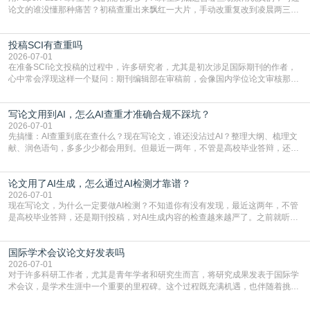
论文的谁没懂那种痛苦？初稿查重出来飘红一大片，手动改重复改到凌晨两三
点，删了改改了删，重复率还是纹丝不动，截止日期一天天近，整个人都要焦虑
到秃头。这时候靠谱的AI降重真的就是救命稻草，选对工具，半天就能搞定你两
投稿SCI有查重吗
三天都做不完的事。不是所有人都需要用AI降重，但如果你符合下面这些场景，
真的可以试试：初稿写完重复率远超要
2026-07-01
在准备SCI论文投稿的过程中，许多研究者，尤其是初次涉足国际期刊的作者，
心中常会浮现这样一个疑问：期刊编辑部在审稿前，会像国内学位论文审核那
样，先对稿件进行重复率检查吗？这个疑虑关乎学术诚信的底线，也直接影响到
论文的初审通过率。实际上，SCI期刊对重复内容的审查是严谨投稿流程中不可
写论文用到AI，怎么AI查重才准确合规不踩坑？
或缺的一环。本篇AEIC学术交流中心小编就为大家介绍“投稿SCI有查重吗”。
一、查重是标准流程答案是明确的：绝大多数S
2026-07-01
先搞懂：AI查重到底在查什么？现在写论文，谁还没沾过AI？整理大纲、梳理文
献、润色语句，多多少少都会用到。但最近一两年，不管是高校毕业答辩，还是
期刊投稿，对AI生成内容的管控越来越严，只查普通文字重复率已经不够了，必
须加做AI查重。很多人分不清，AI查重和普通查重到底有啥区别？这里说透：普
论文用了AI生成，怎么通过AI检测才靠谱？
通查重查的是你的文字和已公开文献的重复比例，防的是抄袭；AI查重查的是你
的内容里，有多少是AI生成的，防的是过
2026-07-01
现在写论文，为什么一定要做AI检测？不知道你有没有发现，最近这两年，不管
是高校毕业答辩，还是期刊投稿，对AI生成内容的检查越来越严了。之前就听身
边朋友说，初稿用AI整理了文献综述，没做AI检测就交了学校预审，直接被打回
要求修改，还差点被判定学术不规范，真的太冤了。现在国内多数高校和核心期
国际学术会议论文好发表吗
刊，都已经明确出台了相关规定：如果使用AI生成内容辅助写作，必须明确标
注，未标注的AI生成内容会被认定为不符合学
2026-07-01
对于许多科研工作者，尤其是青年学者和研究生而言，将研究成果发表于国际学
术会议，是学术生涯中一个重要的里程碑。这个过程既充满机遇，也伴随着挑
战。面对不同的会议等级、严格的评审标准和激烈的竞争，不少人心中都会产生
疑问：国际学术会议论文到底好不好发表？其价值和难度究竟如何衡量。本篇