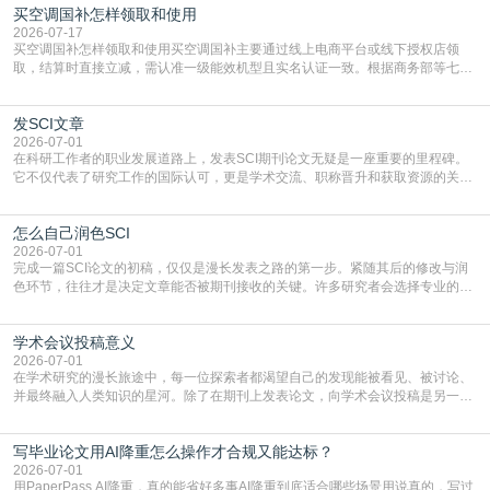
买空调国补怎样领取和使用
2026-07-17
买空调国补怎样领取和使用买空调国补主要通过线上电商平台或线下授权店领
取，结算时直接立减‌，需认准一级能效机型且实名认证一致。根据商务部等七部
门部署的2026年消费品以旧换新政策，全国统一补贴标准，具体操作如下。‌‌‌哪里
能领到补贴首选‌京东APP‌搜索专属口令(如【家电补贴1637】、【国补立省
发SCI文章
4949】等，口令会随活动更新，以页面显示为准)进入补贴专场。淘宝/天猫也可
复制粘贴【8$FKFGgJq
2026-07-01
在科研工作者的职业发展道路上，发表SCI期刊论文无疑是一座重要的里程碑。
它不仅代表了研究工作的国际认可，更是学术交流、职称晋升和获取资源的关键
凭证。然而，对于许多初学者甚至是有经验的研究者来说，这个过程依然充满挑
战与困惑。从选题立意到投稿回应，每一步都需要精心的策略与扎实的工作。本
怎么自己润色SCI
篇AEIC学术交流中心小编就为大家介绍“发SCI文章”。一、精准定位是成功的第
一步发表SCI文章，首要解决的问题是“投
2026-07-01
完成一篇SCI论文的初稿，仅仅是漫长发表之路的第一步。紧随其后的修改与润
色环节，往往才是决定文章能否被期刊接收的关键。许多研究者会选择专业的语
言润色服务，但这并非唯一途径。掌握自我润色的方法与技巧，不仅能提升论文
质量，更能在此过程中深化对学术写作的理解。如何系统、高效地打磨自己的论
学术会议投稿意义
文，使其在语言和学术表达上更符合国际期刊的要求，是每位研究者值得投入学
习的技能。本篇AEIC学术交流中心小编就为大家介
2026-07-01
在学术研究的漫长旅途中，每一位探索者都渴望自己的发现能被看见、被讨论、
并最终融入人类知识的星河。除了在期刊上发表论文，向学术会议投稿是另一个
至关重要且富有活力的环节。它不仅仅是一个提交文稿的动作，更是一扇通往更
广阔学术天地的大门，连接着个体研究与社会网络。本篇AEIC学术交流中心小编
写毕业论文用AI降重怎么操作才合规又能达标？
就为大家介绍“学术会议投稿意义”。一、加速研究成果的传播与反馈学术会议通
常具有周期短、时效性强的特点。相比期刊漫长的
2026-07-01
用PaperPass AI降重，真的能省好多事AI降重到底适合哪些场景用说真的，写过