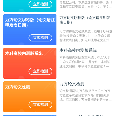
名数据公司。本系统含有硕博库、期刊
库和互联网资源等。支持中文、英文、
繁体、小语种论文检测，。--不支持指
定院校！！！
万方论文职称版（论文请注明发
万方论文职称版（论文请注
表日期）
明发表日期）
万方职称论文检测系统，适用于职称发
表/未发表论文查重，注：上传论文请
标注发表日期，如无则使用论文正式发
表时间；如未公开发表的，则用论文完
成时间作为发表日期。
本科高校内测版系统
本科高校内测版系统
本科高校内测版查重系统，不含”大学
生论文联合对比库“，是专科、本科毕
业论文初稿、中稿修改查重首选！——
不支持验证！！！
万方论文检测
万方论文检测
论文检测网站,万方数据平台推出的万
方查重系统是目前较为热门的检测系
统。究其原因，万方数据通过近年的发
展，在高校中也确立了自己的相应地
位，特别是部分高校直接将其视为毕业
检测系统，其真实性和权威性无可厚