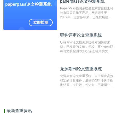
paperpass论文检测系统
非。其次，相对于知网而言，万方检测
paperpass论文检测系统
费用少，上手容易，是学生初次论文查
PaperPass检测系统是北京智齿数汇科
重的推荐系统。
技有限公司旗下产品，网站诞生于
2007年，运营多年来，已经发展成为
国内可信赖的中文原创性检查和预防剽
窃的在线网站。 系统采用自主研发的
动态指纹越级扫描检测技术，该项技术
职称评审论文查重系统
职称评审论文查重系统
检测速度快、精度高，市场反映良好。
职称评审论文检测系统针对编辑部来
稿，已发表的文献，学校、事业单位职
称论文的检测!大部分杂志社用的文献
抄袭检测系统。可检测抄袭与剽窃、伪
造、篡改、不当署名、一稿多投等学术
不端文献，学术不端论文查重可供期刊
龙源期刊论文查重系统
龙源期刊论文查重系统
编辑部检测来稿和已发表的文献,检测
结果和杂志社一致,已发表过的文章检
龙源期刊论文查重系统，自主研发高效
测时注意填写第一作者,才能排除已发
稳定的计算服务，最快35S即可获得检
表文献复制比。（限制字符数1万）
测结果，大片段、长短句，不遗漏一处
相似，区分论文中的正确引用参考文
献。
最新查重资讯