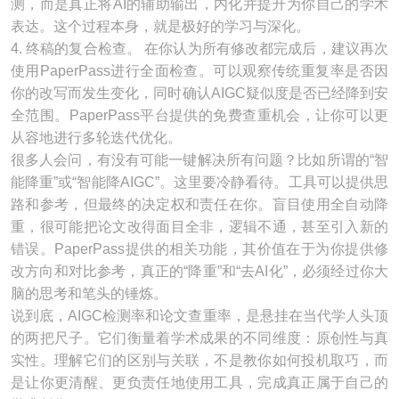
测，而是真正将AI的辅助输出，内化并提升为你自己的学术
表达。这个过程本身，就是极好的学习与深化。
4. 终稿的复合检查。 在你认为所有修改都完成后，建议再次
使用PaperPass进行全面检查。可以观察传统重复率是否因
你的改写而发生变化，同时确认AIGC疑似度是否已经降到安
全范围。PaperPass平台提供的免费查重机会，让你可以更
从容地进行多轮迭代优化。
很多人会问，有没有可能一键解决所有问题？比如所谓的“智
能降重”或“智能降AIGC”。这里要冷静看待。工具可以提供思
路和参考，但最终的决定权和责任在你。盲目使用全自动降
重，很可能把论文改得面目全非，逻辑不通，甚至引入新的
错误。PaperPass提供的相关功能，其价值在于为你提供修
改方向和对比参考，真正的“降重”和“去AI化”，必须经过你大
脑的思考和笔头的锤炼。
说到底，AIGC检测率和论文查重率，是悬挂在当代学人头顶
的两把尺子。它们衡量着学术成果的不同维度：原创性与真
实性。理解它们的区别与关联，不是教你如何投机取巧，而
是让你更清醒、更负责任地使用工具，完成真正属于自己的