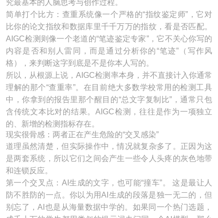
究最基本的人脑思考与创作过程。
简单打个比方：查重系统像一个严格的“指纹鉴定师”，它对
比你的论文指纹和数据库里千千万万的指纹，看是否匹配。
AIGC检测则像一个老道的“笔迹鉴定专家”，它不关心你写的
内容是否和别人雷同，而是通过分析你的“笔迹”（写作风
格），来判断这字到底是不是你本人写的。
所以，从根源上说，AIGC检测率本身，并不直接计入你通常
理解的那个“查重率”。在目前绝大多数学校常用的检测工具
中，你拿到的报告里那个醒目的“总文字复制比”，通常只包
含传统文本比对的结果。AIGC检测，往往是作为一项独立
的、新增的检测指标存在。
现实很骨感：两者正在产生危险的“交叉感染”
道理虽然清楚，但实际操作中，情况就复杂多了。正因为这
是两套系统，所以它们之间会产生一些令人头疼的灰色地带
和连锁反应。
第一个交叉点：AI生成的文字，也可能“撞车”。 这是最让人
防不胜防的一点。你以为用AI生成的段落是独一无二的，但
别忘了，AI也是从海量数据中学的。如果同一个热门选题，