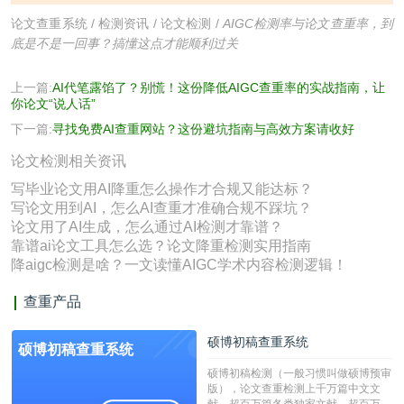
论文查重系统
/
检测资讯
/
论文检测
/
AIGC检测率与论文查重率，到
底是不是一回事？搞懂这点才能顺利过关
上一篇:
AI代笔露馅了？别慌！这份降低AIGC查重率的实战指南，让
你论文“说人话”
下一篇:
寻找免费AI查重网站？这份避坑指南与高效方案请收好
论文检测相关资讯
写毕业论文用AI降重怎么操作才合规又能达标？
写论文用到AI，怎么AI查重才准确合规不踩坑？
论文用了AI生成，怎么通过AI检测才靠谱？
靠谱ai论文工具怎么选？论文降重检测实用指南
降aigc检测是啥？一文读懂AIGC学术内容检测逻辑！
查重产品
硕博初稿查重系统
硕博初稿查重系统
硕博初稿检测（一般习惯叫做硕博预审
版），论文查重检测上千万篇中文文