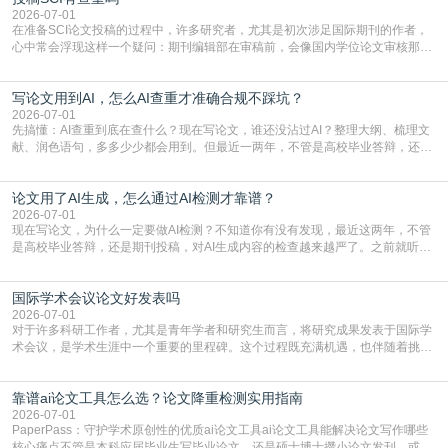
真的可以试试：初稿写完重复率远超要
2026-07-01
在准备SCI论文投稿的过程中，许多研究者，尤其是初次涉足国际期刊的作者，
心中常会浮现这样一个疑问：期刊编辑部在审稿前，会像国内学位论文审核那
样，先对稿件进行重复率检查吗？这个疑虑关乎学术诚信的底线，也直接影响到
论文的初审通过率。实际上，SCI期刊对重复内容的审查是严谨投稿流程中不可
写论文用到AI，怎么AI查重才准确合规不踩坑？
或缺的一环。本篇AEIC学术交流中心小编就为大家介绍“投稿SCI有查重吗”。
一、查重是标准流程答案是明确的：绝大多数S
2026-07-01
先搞懂：AI查重到底在查什么？现在写论文，谁还没沾过AI？整理大纲、梳理文
献、润色语句，多多少少都会用到。但最近一两年，不管是高校毕业答辩，还是
期刊投稿，对AI生成内容的管控越来越严，只查普通文字重复率已经不够了，必
须加做AI查重。很多人分不清，AI查重和普通查重到底有啥区别？这里说透：普
论文用了AI生成，怎么通过AI检测才靠谱？
通查重查的是你的文字和已公开文献的重复比例，防的是抄袭；AI查重查的是你
的内容里，有多少是AI生成的，防的是过
2026-07-01
现在写论文，为什么一定要做AI检测？不知道你有没有发现，最近这两年，不管
是高校毕业答辩，还是期刊投稿，对AI生成内容的检查越来越严了。之前就听身
边朋友说，初稿用AI整理了文献综述，没做AI检测就交了学校预审，直接被打回
要求修改，还差点被判定学术不规范，真的太冤了。现在国内多数高校和核心期
国际学术会议论文好发表吗
刊，都已经明确出台了相关规定：如果使用AI生成内容辅助写作，必须明确标
注，未标注的AI生成内容会被认定为不符合学
2026-07-01
对于许多科研工作者，尤其是青年学者和研究生而言，将研究成果发表于国际学
术会议，是学术生涯中一个重要的里程碑。这个过程既充满机遇，也伴随着挑
战。面对不同的会议等级、严格的评审标准和激烈的竞争，不少人心中都会产生
疑问：国际学术会议论文到底好不好发表？其价值和难度究竟如何衡量。本篇
靠谱ai论文工具怎么选？论文降重检测实用指南
AEIC学术交流中心小编就为大家介绍“国际学术会议论文好发表吗”。一、会议论
文发表的相对优势与期刊论文相比，国际会议论文的发
2026-07-01
PaperPass：守护学术原创性的优质ai论文工具ai论文工具能解决论文写作哪些
核心痛点不管是本科应届毕业生写毕业论文，还是硕士博士攒小论文发刊，或是