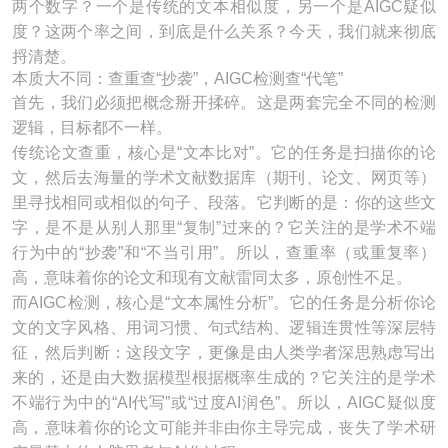
两个数字？一个是传统的文本相似度，另一个是AIGC疑似
度？这两个率之间，到底是什么关系？今天，我们就来彻底
捋清楚。
本质大不同：查重查“抄袭”，AIGC检测查“代笔”
首先，我们必须把概念掰开揉碎。这是两套完全不同的检测
逻辑，目标都不一样。
传统论文查重，核心是“文本比对”。它的任务是扫描你的论
文，然后去海量的学术文献数据库（期刊、论文、网页等）
里寻找相同或相似的句子、段落。它判断的是：你的这些文
字，是不是从别人那里“复制”过来的？它关注的是学术不端
行为中的“抄袭”和“不当引用”。所以，查重率（或重复率）
高，意味着你的论文和现有文献雷同太多，原创性不足。
而AIGC检测，核心是“文本属性分析”。它的任务是分析你论
文的文字风格、用词习惯、句式结构、逻辑连贯性等深层特
征，然后判断：这段文字，更像是由人类学者深思熟虑写出
来的，还是由大数据模型根据概率生成的？它关注的是学术
不端行为中的“AI代写”或“过度AI润色”。所以，AIGC疑似度
高，意味着你的论文可能并非由你主导完成，丧失了学术研