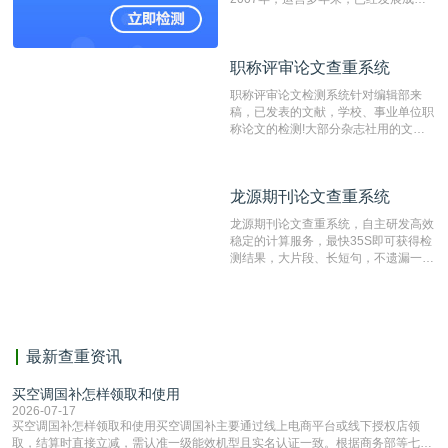
国内可信赖的中文原创性检查和预防剽
窃的在线网站。 系统采用自主研发的
动态指纹越级扫描检测技术，该项技术
职称评审论文查重系统
职称评审论文查重系统
检测速度快、精度高，市场反映良好。
职称评审论文检测系统针对编辑部来
稿，已发表的文献，学校、事业单位职
称论文的检测!大部分杂志社用的文献
抄袭检测系统。可检测抄袭与剽窃、伪
造、篡改、不当署名、一稿多投等学术
不端文献，学术不端论文查重可供期刊
龙源期刊论文查重系统
龙源期刊论文查重系统
编辑部检测来稿和已发表的文献,检测
结果和杂志社一致,已发表过的文章检
龙源期刊论文查重系统，自主研发高效
测时注意填写第一作者,才能排除已发
稳定的计算服务，最快35S即可获得检
表文献复制比。（限制字符数1万）
测结果，大片段、长短句，不遗漏一处
相似，区分论文中的正确引用参考文
献。
最新查重资讯
买空调国补怎样领取和使用
2026-07-17
买空调国补怎样领取和使用买空调国补主要通过线上电商平台或线下授权店领
取，结算时直接立减‌，需认准一级能效机型且实名认证一致。根据商务部等七部