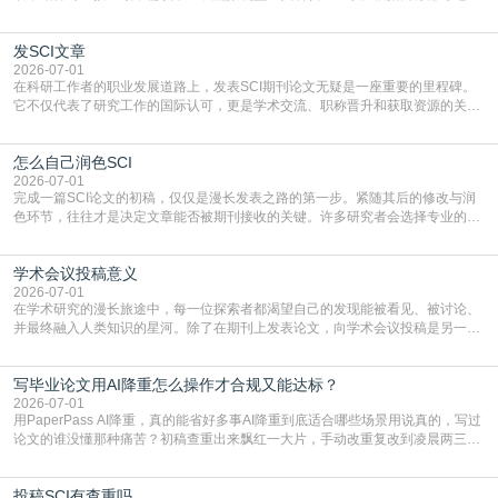
门部署的2026年消费品以旧换新政策，全国统一补贴标准，具体操作如下。‌‌‌哪里
能领到补贴首选‌京东APP‌搜索专属口令(如【家电补贴1637】、【国补立省
发SCI文章
4949】等，口令会随活动更新，以页面显示为准)进入补贴专场。淘宝/天猫也可
复制粘贴【8$FKFGgJq
2026-07-01
在科研工作者的职业发展道路上，发表SCI期刊论文无疑是一座重要的里程碑。
它不仅代表了研究工作的国际认可，更是学术交流、职称晋升和获取资源的关键
凭证。然而，对于许多初学者甚至是有经验的研究者来说，这个过程依然充满挑
战与困惑。从选题立意到投稿回应，每一步都需要精心的策略与扎实的工作。本
怎么自己润色SCI
篇AEIC学术交流中心小编就为大家介绍“发SCI文章”。一、精准定位是成功的第
一步发表SCI文章，首要解决的问题是“投
2026-07-01
完成一篇SCI论文的初稿，仅仅是漫长发表之路的第一步。紧随其后的修改与润
色环节，往往才是决定文章能否被期刊接收的关键。许多研究者会选择专业的语
言润色服务，但这并非唯一途径。掌握自我润色的方法与技巧，不仅能提升论文
质量，更能在此过程中深化对学术写作的理解。如何系统、高效地打磨自己的论
学术会议投稿意义
文，使其在语言和学术表达上更符合国际期刊的要求，是每位研究者值得投入学
习的技能。本篇AEIC学术交流中心小编就为大家介
2026-07-01
在学术研究的漫长旅途中，每一位探索者都渴望自己的发现能被看见、被讨论、
并最终融入人类知识的星河。除了在期刊上发表论文，向学术会议投稿是另一个
至关重要且富有活力的环节。它不仅仅是一个提交文稿的动作，更是一扇通往更
广阔学术天地的大门，连接着个体研究与社会网络。本篇AEIC学术交流中心小编
写毕业论文用AI降重怎么操作才合规又能达标？
就为大家介绍“学术会议投稿意义”。一、加速研究成果的传播与反馈学术会议通
常具有周期短、时效性强的特点。相比期刊漫长的
2026-07-01
用PaperPass AI降重，真的能省好多事AI降重到底适合哪些场景用说真的，写过
论文的谁没懂那种痛苦？初稿查重出来飘红一大片，手动改重复改到凌晨两三
点，删了改改了删，重复率还是纹丝不动，截止日期一天天近，整个人都要焦虑
到秃头。这时候靠谱的AI降重真的就是救命稻草，选对工具，半天就能搞定你两
投稿SCI有查重吗
三天都做不完的事。不是所有人都需要用AI降重，但如果你符合下面这些场景，