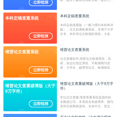
献，超百万篇各类独家文献，超百万港
澳台地区学术文献过千万篇英文文献资
源，数亿个中英文互联网资源是全国高
校用来检测硕博论文的系统，检测范围
本科定稿查重系统
本科定稿查重系统
广，数据来源真实，检测算法合理!本
系统含有（学术库与源码库）。（限制
本科定稿查重版（一般习惯叫本科终评
字符数30万）
版），论文抄袭检测系统，专用于大学
生专、本科等论文检测的系统，大多数
专、本科院校使用此检测系统。（限制
字符数6万）
维普论文查重系统
维普论文查重系统
论文查重软件,维普论文检测系统：高
校，杂志社指定系统，可检测期刊发
表，大学生，硕博等论文。检测报告支
持PDF、网页格式，性价比高！--不支
持指定院校！！！
维普论文查重硕博版（大于9万字
维普论文查重硕博版（大于
符）
9万字符）
学位论文查重,维普查重系统是国内知
名数据公司。本系统含有硕博库、期刊
库和互联网资源等。支持中文、英文、
繁体、小语种论文检测，。--不支持指
定院校！！！