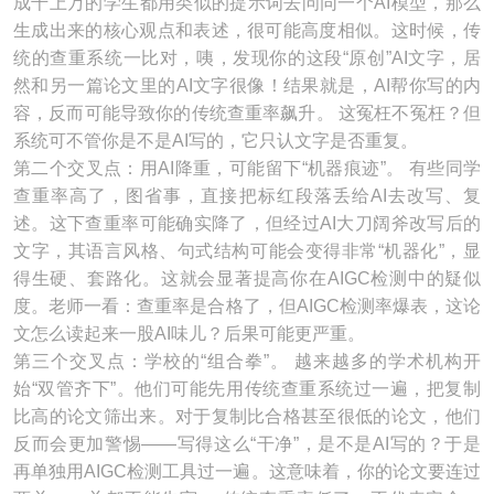
成千上万的学生都用类似的提示词去问同一个AI模型，那么
生成出来的核心观点和表述，很可能高度相似。这时候，传
统的查重系统一比对，咦，发现你的这段“原创”AI文字，居
然和另一篇论文里的AI文字很像！结果就是，AI帮你写的内
容，反而可能导致你的传统查重率飙升。 这冤枉不冤枉？但
系统可不管你是不是AI写的，它只认文字是否重复。
第二个交叉点：用AI降重，可能留下“机器痕迹”。 有些同学
查重率高了，图省事，直接把标红段落丢给AI去改写、复
述。这下查重率可能确实降了，但经过AI大刀阔斧改写后的
文字，其语言风格、句式结构可能会变得非常“机器化”，显
得生硬、套路化。这就会显著提高你在AIGC检测中的疑似
度。老师一看：查重率是合格了，但AIGC检测率爆表，这论
文怎么读起来一股AI味儿？后果可能更严重。
第三个交叉点：学校的“组合拳”。 越来越多的学术机构开
始“双管齐下”。他们可能先用传统查重系统过一遍，把复制
比高的论文筛出来。对于复制比合格甚至很低的论文，他们
反而会更加警惕——写得这么“干净”，是不是AI写的？于是
再单独用AIGC检测工具过一遍。这意味着，你的论文要连过