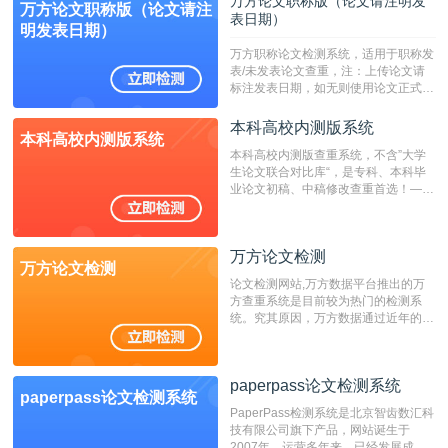
万方论文职称版（论文请注明发
万方论文职称版（论文请注
表日期）
明发表日期）
万方职称论文检测系统，适用于职称发
表/未发表论文查重，注：上传论文请
标注发表日期，如无则使用论文正式发
表时间；如未公开发表的，则用论文完
成时间作为发表日期。
本科高校内测版系统
本科高校内测版系统
本科高校内测版查重系统，不含”大学
生论文联合对比库“，是专科、本科毕
业论文初稿、中稿修改查重首选！——
不支持验证！！！
万方论文检测
万方论文检测
论文检测网站,万方数据平台推出的万
方查重系统是目前较为热门的检测系
统。究其原因，万方数据通过近年的发
展，在高校中也确立了自己的相应地
位，特别是部分高校直接将其视为毕业
检测系统，其真实性和权威性无可厚
paperpass论文检测系统
非。其次，相对于知网而言，万方检测
paperpass论文检测系统
费用少，上手容易，是学生初次论文查
PaperPass检测系统是北京智齿数汇科
重的推荐系统。
技有限公司旗下产品，网站诞生于
2007年，运营多年来，已经发展成为