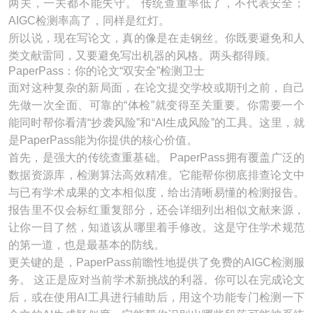
两关，一关都不能失守。 传统查重率低了，不代表安全；
AIGC检测率高了，同样是红灯。
所以说，现在写论文，真的像是在走钢丝。你既要避免和人
类文献雷同，又要避免写出机器的风格。两头都得顾。
PaperPass：你的论文“双安全”检测卫士
面对这种复杂的新局面，在论文提交学校或期刊之前，自己
先做一次全面、可靠的“体检”就变得至关重要。你需要一个
能同时帮你看清“抄袭风险”和“AI生成风险”的工具。这里，就
是PaperPass能为你提供的核心价值。
首先，是强大的传统查重基础。 PaperPass拥有覆盖广泛的
数据资源库，检测算法高效精准。它能帮你彻底排查论文中
与已有学术成果的文本相似度，给出清晰易懂的检测报告。
报告里不仅会标红重复部分，还会详细列出相似文献来源，
让你一目了然，知道该从哪里着手修改。这是守住学术规范
的第一道，也是最基本的防线。
更关键的是，PaperPass前瞻性地提供了免费的AIGC检测服
务。 这正是应对当前学术新挑战的利器。你可以在完成论文
后，或在使用AI工具进行辅助后，用这个功能专门检测一下