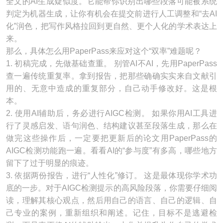
全文的AI生成疑似度。它能帮你识别出哪些段落可能被系统
判定为机器生成，让你有机会在提交前进行人工调整和“去AI
化”润色，把写作风格拉回到更自然、更个人化的学术表达上
来。
那么，具体怎么用PaperPass来应对这个“双率”难题呢？
1. 初稿完成，先做基础查重。 别管AI不AI，先用PaperPass
查一遍传统重复率。拿到报告，把那些确确实实来自文献引
用的、无意中造成的重复部分，自己动手修改好。这是根
本。
2. 使用AI辅助后，务必进行AIGC检测。 如果你用AI工具进
行了灵感启发、语句润色、结构建议甚至段落生成，那么在
做完这些操作后，一定要把更新后的论文用PaperPass的
AIGC检测功能跑一遍。看看AI的“参与度”有多高，哪些地方
留下了过于明显的痕迹。
3. 依据两份报告，进行“人性化”修订。 这是最体现你学术功
底的一步。对于AIGC检测提示的高风险段落，你需要仔细阅
读，理解其核心观点，然后用自己的语言、自己的逻辑、自
己专业的案例，重新组织和阐述。记住，目标不是逃避检