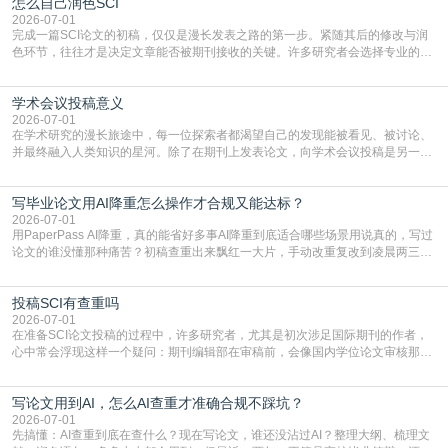
怎么自己润色SCI
篇AEIC学术交流中心小编就为大家介绍“发SCI文章”。一、精准定位是成功的第
一步发表SCI文章，首要解决的问题是“投
2026-07-01
完成一篇SCI论文的初稿，仅仅是漫长发表之路的第一步。紧随其后的修改与润
色环节，往往才是决定文章能否被期刊接收的关键。许多研究者会选择专业的语
言润色服务，但这并非唯一途径。掌握自我润色的方法与技巧，不仅能提升论文
质量，更能在此过程中深化对学术写作的理解。如何系统、高效地打磨自己的论
学术会议投稿意义
文，使其在语言和学术表达上更符合国际期刊的要求，是每位研究者值得投入学
习的技能。本篇AEIC学术交流中心小编就为大家介
2026-07-01
在学术研究的漫长旅途中，每一位探索者都渴望自己的发现能被看见、被讨论、
并最终融入人类知识的星河。除了在期刊上发表论文，向学术会议投稿是另一个
至关重要且富有活力的环节。它不仅仅是一个提交文稿的动作，更是一扇通往更
广阔学术天地的大门，连接着个体研究与社会网络。本篇AEIC学术交流中心小编
写毕业论文用AI降重怎么操作才合规又能达标？
就为大家介绍“学术会议投稿意义”。一、加速研究成果的传播与反馈学术会议通
常具有周期短、时效性强的特点。相比期刊漫长的
2026-07-01
用PaperPass AI降重，真的能省好多事AI降重到底适合哪些场景用说真的，写过
论文的谁没懂那种痛苦？初稿查重出来飘红一大片，手动改重复改到凌晨两三
点，删了改改了删，重复率还是纹丝不动，截止日期一天天近，整个人都要焦虑
到秃头。这时候靠谱的AI降重真的就是救命稻草，选对工具，半天就能搞定你两
投稿SCI有查重吗
三天都做不完的事。不是所有人都需要用AI降重，但如果你符合下面这些场景，
真的可以试试：初稿写完重复率远超要
2026-07-01
在准备SCI论文投稿的过程中，许多研究者，尤其是初次涉足国际期刊的作者，
心中常会浮现这样一个疑问：期刊编辑部在审稿前，会像国内学位论文审核那
样，先对稿件进行重复率检查吗？这个疑虑关乎学术诚信的底线，也直接影响到
论文的初审通过率。实际上，SCI期刊对重复内容的审查是严谨投稿流程中不可
写论文用到AI，怎么AI查重才准确合规不踩坑？
或缺的一环。本篇AEIC学术交流中心小编就为大家介绍“投稿SCI有查重吗”。
一、查重是标准流程答案是明确的：绝大多数S
2026-07-01
先搞懂：AI查重到底在查什么？现在写论文，谁还没沾过AI？整理大纲、梳理文