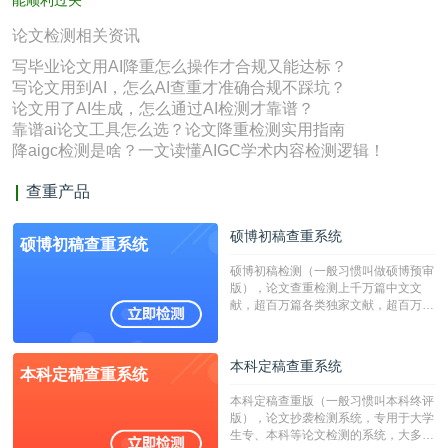
能顺利过关
论文检测相关资讯
写毕业论文用AI降重怎么操作才合规又能达标？
写论文用到AI，怎么AI查重才准确合规不踩坑？
论文用了AI生成，怎么通过AI检测才靠谱？
靠谱ai论文工具怎么选？论文降重检测实用指南
降aigc检测是啥？一文读懂AIGC学术内容检测逻辑！
查重产品
硕博初稿查重系统
硕博初稿查重系统
硕博初稿检测（一般习惯叫做硕博预审
版），论文查重检测上千万篇中文文
献，超百万篇各类独家文献，超百万港
澳台地区学术文献过千万篇英文文献资
源，数亿个中英文互联网资源是全国高
校用来检测硕博论文的系统，检测范围
本科定稿查重系统
本科定稿查重系统
广，数据来源真实，检测算法合理!本
系统含有（学术库与源码库）。（限制
本科定稿查重版（一般习惯叫本科终评
字符数30万）
版），论文抄袭检测系统，专用于大学
生专、本科等论文检测的系统，大多数