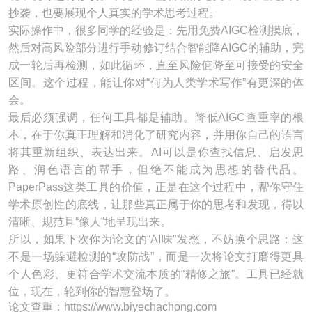
抄袭，也要展现个人真实的学术思考过程。
实际操作中，很多同学的经验是：先用免费AIGC检测摸底，
然后对高风险部分进行手动修订结合智能降AIGC的辅助，完
成一轮后再检测，如此循环，直至风险值降至可接受的安全
区间。这个过程，能让你对“何为人类学术写作”有更深的体
会。
最后必须强调，任何工具都是辅助。降低AIGC查重率的根
本，在于你真正理解和消化了研究内容，并用你自己的语言
将其重新组织、表达出来。AI可以是你查找信息、启发思
路、润色语言的帮手，但绝不能成为思想的替代品。
PaperPass这类工具的价值，正是在这个过程中，帮你守住
学术原创性的底线，让那些真正属于你的思考和发现，得以
清晰、规范且“像人”地呈现出来。
所以，如果下次你为论文的“AI味”发愁，不妨换个思路：这
不是一场躲避检测的“攻防战”，而是一次将论文打磨得更具
个人色彩、更符合学术交流本质的“精修之旅”。工具已经就
位，现在，轮到你的智慧登场了。
论文查重：https://www.biyechachong.com