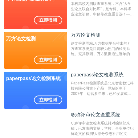
本科高校内测版查重系统，不含”大学
生论文联合对比库“，是专科、本科毕
业论文初稿、中稿修改查重首选！——
不支持验证！！！
万方论文检测
万方论文检测
论文检测网站,万方数据平台推出的万
方查重系统是目前较为热门的检测系
统。究其原因，万方数据通过近年的发
展，在高校中也确立了自己的相应地
位，特别是部分高校直接将其视为毕业
检测系统，其真实性和权威性无可厚
paperpass论文检测系统
非。其次，相对于知网而言，万方检测
paperpass论文检测系统
费用少，上手容易，是学生初次论文查
PaperPass检测系统是北京智齿数汇科
重的推荐系统。
技有限公司旗下产品，网站诞生于
2007年，运营多年来，已经发展成为
国内可信赖的中文原创性检查和预防剽
窃的在线网站。 系统采用自主研发的
动态指纹越级扫描检测技术，该项技术
职称评审论文查重系统
职称评审论文查重系统
检测速度快、精度高，市场反映良好。
职称评审论文检测系统针对编辑部来
稿，已发表的文献，学校、事业单位职
称论文的检测!大部分杂志社用的文献