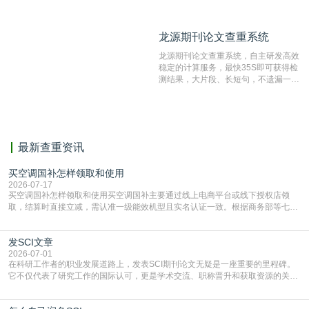
抄袭检测系统。可检测抄袭与剽窃、伪
造、篡改、不当署名、一稿多投等学术
不端文献，学术不端论文查重可供期刊
龙源期刊论文查重系统
龙源期刊论文查重系统
编辑部检测来稿和已发表的文献,检测
结果和杂志社一致,已发表过的文章检
龙源期刊论文查重系统，自主研发高效
测时注意填写第一作者,才能排除已发
稳定的计算服务，最快35S即可获得检
表文献复制比。（限制字符数1万）
测结果，大片段、长短句，不遗漏一处
相似，区分论文中的正确引用参考文
献。
最新查重资讯
买空调国补怎样领取和使用
2026-07-17
买空调国补怎样领取和使用买空调国补主要通过线上电商平台或线下授权店领
取，结算时直接立减‌，需认准一级能效机型且实名认证一致。根据商务部等七部
门部署的2026年消费品以旧换新政策，全国统一补贴标准，具体操作如下。‌‌‌哪里
能领到补贴首选‌京东APP‌搜索专属口令(如【家电补贴1637】、【国补立省
发SCI文章
4949】等，口令会随活动更新，以页面显示为准)进入补贴专场。淘宝/天猫也可
复制粘贴【8$FKFGgJq
2026-07-01
在科研工作者的职业发展道路上，发表SCI期刊论文无疑是一座重要的里程碑。
它不仅代表了研究工作的国际认可，更是学术交流、职称晋升和获取资源的关键
凭证。然而，对于许多初学者甚至是有经验的研究者来说，这个过程依然充满挑
战与困惑。从选题立意到投稿回应，每一步都需要精心的策略与扎实的工作。本