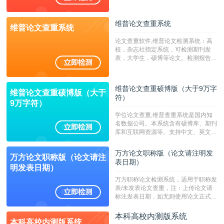
专、本科院校使用此检测系统。（限制
字符数6万）
维普论文查重系统
维普论文查重系统
论文查重软件,维普论文检测系统：高
校，杂志社指定系统，可检测期刊发
表，大学生，硕博等论文。检测报告支
持PDF、网页格式，性价比高！--不支
持指定院校！！！
维普论文查重硕博版（大于9万字
维普论文查重硕博版（大于
符）
9万字符）
学位论文查重,维普查重系统是国内知
名数据公司。本系统含有硕博库、期刊
库和互联网资源等。支持中文、英文、
繁体、小语种论文检测，。--不支持指
定院校！！！
万方论文职称版（论文请注明发
万方论文职称版（论文请注
表日期）
明发表日期）
万方职称论文检测系统，适用于职称发
表/未发表论文查重，注：上传论文请
标注发表日期，如无则使用论文正式发
表时间；如未公开发表的，则用论文完
成时间作为发表日期。
本科高校内测版系统
本科高校内测版系统