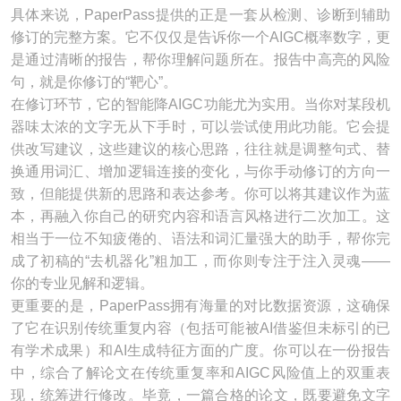
具体来说，PaperPass提供的正是一套从检测、诊断到辅助
修订的完整方案。它不仅仅是告诉你一个AIGC概率数字，更
是通过清晰的报告，帮你理解问题所在。报告中高亮的风险
句，就是你修订的“靶心”。
在修订环节，它的智能降AIGC功能尤为实用。当你对某段机
器味太浓的文字无从下手时，可以尝试使用此功能。它会提
供改写建议，这些建议的核心思路，往往就是调整句式、替
换通用词汇、增加逻辑连接的变化，与你手动修订的方向一
致，但能提供新的思路和表达参考。你可以将其建议作为蓝
本，再融入你自己的研究内容和语言风格进行二次加工。这
相当于一位不知疲倦的、语法和词汇量强大的助手，帮你完
成了初稿的“去机器化”粗加工，而你则专注于注入灵魂——
你的专业见解和逻辑。
更重要的是，PaperPass拥有海量的对比数据资源，这确保
了它在识别传统重复内容（包括可能被AI借鉴但未标引的已
有学术成果）和AI生成特征方面的广度。你可以在一份报告
中，综合了解论文在传统重复率和AIGC风险值上的双重表
现，统筹进行修改。毕竟，一篇合格的论文，既要避免文字