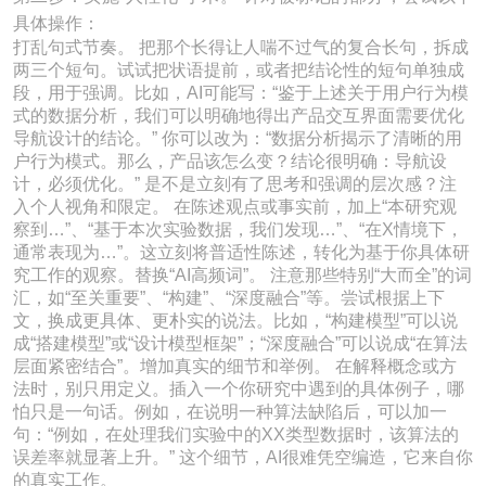
具体操作：
打乱句式节奏。 把那个长得让人喘不过气的复合长句，拆成
两三个短句。试试把状语提前，或者把结论性的短句单独成
段，用于强调。比如，AI可能写：“鉴于上述关于用户行为模
式的数据分析，我们可以明确地得出产品交互界面需要优化
导航设计的结论。” 你可以改为：“数据分析揭示了清晰的用
户行为模式。那么，产品该怎么变？结论很明确：导航设
计，必须优化。” 是不是立刻有了思考和强调的层次感？注
入个人视角和限定。 在陈述观点或事实前，加上“本研究观
察到…”、“基于本次实验数据，我们发现…”、“在X情境下，
通常表现为…”。这立刻将普适性陈述，转化为基于你具体研
究工作的观察。替换“AI高频词”。 注意那些特别“大而全”的词
汇，如“至关重要”、“构建”、“深度融合”等。尝试根据上下
文，换成更具体、更朴实的说法。比如，“构建模型”可以说
成“搭建模型”或“设计模型框架”；“深度融合”可以说成“在算法
层面紧密结合”。增加真实的细节和举例。 在解释概念或方
法时，别只用定义。插入一个你研究中遇到的具体例子，哪
怕只是一句话。例如，在说明一种算法缺陷后，可以加一
句：“例如，在处理我们实验中的XX类型数据时，该算法的
误差率就显著上升。” 这个细节，AI很难凭空编造，它来自你
的真实工作。