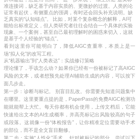
准连接词，缺乏基于内容实质的、更微妙的过渡。人类的论
证常有起伏，有侧重点的强调，有时还会回头补充说明。缺
乏真实的“认知锚点”。 比如，对某个复杂概念的解释，AI可
能给出标准定义，但人类研究者往往会结合一个具体的实验
现象、一个案例，甚至自己最初理解时的困惑来切入，这就
是基于个人经验的“锚点”。
看到这里你可能明白了，降低AIGC查重率，本质上是一
场“拟人化”的改写工程。
从“机器输出”到“人类表达”：实战修订策略
理论懂了，手该怎么动？如果你已经有一份被标记了高AIGC
风险的文本，或者想预先处理AI辅助生成的内容，可以按下
面几步走。
第一步：诊断与标记。 别盲目乱改。你需要先知道问题集中
在哪里。这里要重点提的是，PaperPass的免费AIGC检测功
能就能帮上大忙。每天你都有机会使用，上传文档后，它能
快速给出文本的AI生成概率，并高亮标记出风险较高的句子
或段落。这就像一份“体检报告”，让你精准定位需要动手术
的部位，而不是全文盲目翻修。
第二步：实施“人性化”手术。 针对被标记的部分，尝试以下