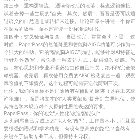
第三步：重构逻辑流。 通读修改后的段落，检查逻辑连接。
试着去掉一些生硬的“首先、其次、然后”，看看是否可以通
过语义的自然递进或转折来连接。让论证像在讲述一个你正
在探索的故事，而不是宣读一份标准说明书。
第四步：交叉验证与复查。 自己改完，常常会“灯下黑”。这
时候，PaperPass的智能降重和智能降AIGC功能可以作为一
个强大的辅助。它的“智能降AIGC”功能，能够针对AI特征进
行针对性改写，帮你换一种表达方式，提供修改灵感。当
然，核心思想和专业术语必须由你自己把关，绝不能完全依
赖机器。改完后，再次使用免费的AIGC检测复查一遍，观察
风险值的下降情况。这个过程可能需要迭代两到三次。
记住，我们的目标不是消除所有AI辅助的痕迹（这在未来或
许很难），而是将文本的“人类贡献度”提升到主导地位，使
其符合学术规范对个人原创性思维表达的要求。
PaperPass：你的论文“人性化”改造智能伙伴
从头到尾自己完成上述“拟人化”改写，工作量不小，而且需
要很强的语感和学术功底。有没有更高效的路径？当然有，
关键在于借助专业工具，但保持主导权。