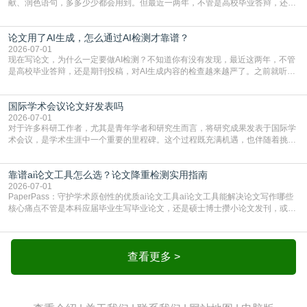
献、润色语句，多多少少都会用到。但最近一两年，不管是高校毕业答辩，还是
期刊投稿，对AI生成内容的管控越来越严，只查普通文字重复率已经不够了，必
须加做AI查重。很多人分不清，AI查重和普通查重到底有啥区别？这里说透：普
论文用了AI生成，怎么通过AI检测才靠谱？
通查重查的是你的文字和已公开文献的重复比例，防的是抄袭；AI查重查的是你
的内容里，有多少是AI生成的，防的是过
2026-07-01
现在写论文，为什么一定要做AI检测？不知道你有没有发现，最近这两年，不管
是高校毕业答辩，还是期刊投稿，对AI生成内容的检查越来越严了。之前就听身
边朋友说，初稿用AI整理了文献综述，没做AI检测就交了学校预审，直接被打回
要求修改，还差点被判定学术不规范，真的太冤了。现在国内多数高校和核心期
国际学术会议论文好发表吗
刊，都已经明确出台了相关规定：如果使用AI生成内容辅助写作，必须明确标
注，未标注的AI生成内容会被认定为不符合学
2026-07-01
对于许多科研工作者，尤其是青年学者和研究生而言，将研究成果发表于国际学
术会议，是学术生涯中一个重要的里程碑。这个过程既充满机遇，也伴随着挑
战。面对不同的会议等级、严格的评审标准和激烈的竞争，不少人心中都会产生
疑问：国际学术会议论文到底好不好发表？其价值和难度究竟如何衡量。本篇
靠谱ai论文工具怎么选？论文降重检测实用指南
AEIC学术交流中心小编就为大家介绍“国际学术会议论文好发表吗”。一、会议论
文发表的相对优势与期刊论文相比，国际会议论文的发
2026-07-01
PaperPass：守护学术原创性的优质ai论文工具ai论文工具能解决论文写作哪些
核心痛点不管是本科应届毕业生写毕业论文，还是硕士博士攒小论文发刊，或是
科研人员整理课题成果，都绕不开重复率核查、内容优化这两大难关。以前全靠
自己逐句读逐句改，熬好几个大夜不说，还经常改不到点上，交上去才发现重复
率超标，再返工太折腾。现在有了成熟的ai论文工具，这些痛点基本都能高效解
决。靠谱的ai论文工具，不止能帮你梳
查看更多 >