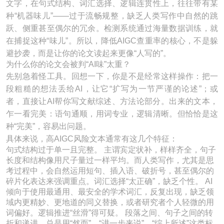
文字，在句式结构、词汇选择、逻辑连贯性上，往往带有某
种“机器味儿”——过于流畅规整，缺乏人类写作中自然的跳
跃、侧重甚至偶尔的冗余。检测系统通过海量数据训练，就
在捕捉这种“味儿”。所以，降低AIGC查重率的核心，不是躲
避抄袭，而是让你的论文读起来更像“人写的”。
为什么你的论文会被判“AI味”太重？
先别急着怪工具。回想一下，你是不是经常这样操作：把一
段粗糙的想法丢给AI，让它“扩写为一节严谨的论述”；或
者，直接让AI帮你写文献综述、方法论部分。出来的文本，
乍一看完美：语句通顺，用词专业，逻辑清晰。但恰恰是这
种“完美”，容易出问题。
具体来说，高AIGC风险文本通常有这几个特征：
句式结构过于单一且完整。 主谓宾定状补，样样齐全，句子
长度和结构像用尺子量过一样平均。而人类写作，尤其是思
考过程中，会自然运用短句、插入语、破折号，甚至偶尔的
碎片化表达来强调重点。词汇选择“太正确”，缺乏个性。 AI
倾向于使用最通用、最安全的学术词汇，反复出现，缺乏领
域内更精妙、更地道的同义替换，或者研究者个人轻微的用
词偏好。逻辑推进“丝滑”得可疑。 段落之间、句子之间的转
折和递进，总是用“然而”、“进一步来说”、“综上所述”这类标