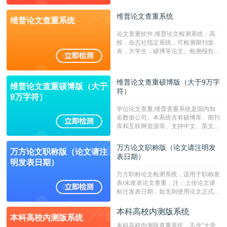
字符数6万）
维普论文查重系统
维普论文查重系统
论文查重软件,维普论文检测系统：高
校，杂志社指定系统，可检测期刊发
表，大学生，硕博等论文。检测报告支
持PDF、网页格式，性价比高！--不支
持指定院校！！！
维普论文查重硕博版（大于9万字
维普论文查重硕博版（大于
符）
9万字符）
学位论文查重,维普查重系统是国内知
名数据公司。本系统含有硕博库、期刊
库和互联网资源等。支持中文、英文、
繁体、小语种论文检测，。--不支持指
定院校！！！
万方论文职称版（论文请注明发
万方论文职称版（论文请注
表日期）
明发表日期）
万方职称论文检测系统，适用于职称发
表/未发表论文查重，注：上传论文请
标注发表日期，如无则使用论文正式发
表时间；如未公开发表的，则用论文完
成时间作为发表日期。
本科高校内测版系统
本科高校内测版系统
本科高校内测版查重系统，不含”大学