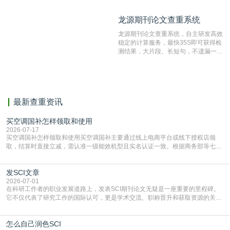
造、篡改、不当署名、一稿多投等学术
不端文献，学术不端论文查重可供期刊
龙源期刊论文查重系统
龙源期刊论文查重系统
编辑部检测来稿和已发表的文献,检测
结果和杂志社一致,已发表过的文章检
龙源期刊论文查重系统，自主研发高效
测时注意填写第一作者,才能排除已发
稳定的计算服务，最快35S即可获得检
表文献复制比。（限制字符数1万）
测结果，大片段、长短句，不遗漏一处
相似，区分论文中的正确引用参考文
献。
最新查重资讯
买空调国补怎样领取和使用
2026-07-17
买空调国补怎样领取和使用买空调国补主要通过线上电商平台或线下授权店领
取，结算时直接立减‌，需认准一级能效机型且实名认证一致。根据商务部等七部
门部署的2026年消费品以旧换新政策，全国统一补贴标准，具体操作如下。‌‌‌哪里
能领到补贴首选‌京东APP‌搜索专属口令(如【家电补贴1637】、【国补立省
发SCI文章
4949】等，口令会随活动更新，以页面显示为准)进入补贴专场。淘宝/天猫也可
复制粘贴【8$FKFGgJq
2026-07-01
在科研工作者的职业发展道路上，发表SCI期刊论文无疑是一座重要的里程碑。
它不仅代表了研究工作的国际认可，更是学术交流、职称晋升和获取资源的关键
凭证。然而，对于许多初学者甚至是有经验的研究者来说，这个过程依然充满挑
战与困惑。从选题立意到投稿回应，每一步都需要精心的策略与扎实的工作。本
怎么自己润色SCI
篇AEIC学术交流中心小编就为大家介绍“发SCI文章”。一、精准定位是成功的第