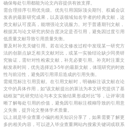
确保每处引用都能为论文内容提供有效支撑。
需合理排序引用优先级。优先引用国际顶尖期刊、权威会议
发表的最新研究成果，以及该领域知名学者的经典文献，这
类文献认可度高，能增强论文说服力。对于普通期刊文献，
根据其与论文研究的契合度决定是否引用，避免因过度引用
低质量文献导致引用质量失衡。
要及时补充关键引用。若在论文修改过程中发现某一研究方
法的创新点缺乏相关文献对比，或某一实验结论缺少同类研
究验证，需针对性检索文献，补充必要引用。补充时注重文
献发表时间，优先选择近3-5年的最新文献，体现研究的时效
性与前沿性，避免因引用滞后造成的引用失衡。
需规范标注引用贡献。在引用文献时，明确标注该文献在论
文中的具体作用，如“该文献提出的算法为本文研究提供了基
础框架”“此研究结论与本文实验结果形成对比”等，让评审清
晰了解每处引用的价值，避免因引用标注模糊导致的引用意
义失衡，提升论文整体学术质量。
以上就是毕业查重小编的相关知识分享了，如果需要了解更
多的相关内容，可以进入毕业查重网站内搜索关键词或联系