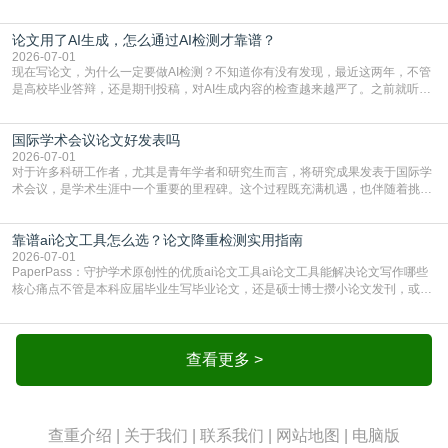
期刊投稿，对AI生成内容的管控越来越严，只查普通文字重复率已经不够了，必
须加做AI查重。很多人分不清，AI查重和普通查重到底有啥区别？这里说透：普
论文用了AI生成，怎么通过AI检测才靠谱？
通查重查的是你的文字和已公开文献的重复比例，防的是抄袭；AI查重查的是你
的内容里，有多少是AI生成的，防的是过
2026-07-01
现在写论文，为什么一定要做AI检测？不知道你有没有发现，最近这两年，不管
是高校毕业答辩，还是期刊投稿，对AI生成内容的检查越来越严了。之前就听身
边朋友说，初稿用AI整理了文献综述，没做AI检测就交了学校预审，直接被打回
要求修改，还差点被判定学术不规范，真的太冤了。现在国内多数高校和核心期
国际学术会议论文好发表吗
刊，都已经明确出台了相关规定：如果使用AI生成内容辅助写作，必须明确标
注，未标注的AI生成内容会被认定为不符合学
2026-07-01
对于许多科研工作者，尤其是青年学者和研究生而言，将研究成果发表于国际学
术会议，是学术生涯中一个重要的里程碑。这个过程既充满机遇，也伴随着挑
战。面对不同的会议等级、严格的评审标准和激烈的竞争，不少人心中都会产生
疑问：国际学术会议论文到底好不好发表？其价值和难度究竟如何衡量。本篇
靠谱ai论文工具怎么选？论文降重检测实用指南
AEIC学术交流中心小编就为大家介绍“国际学术会议论文好发表吗”。一、会议论
文发表的相对优势与期刊论文相比，国际会议论文的发
2026-07-01
PaperPass：守护学术原创性的优质ai论文工具ai论文工具能解决论文写作哪些
核心痛点不管是本科应届毕业生写毕业论文，还是硕士博士攒小论文发刊，或是
科研人员整理课题成果，都绕不开重复率核查、内容优化这两大难关。以前全靠
自己逐句读逐句改，熬好几个大夜不说，还经常改不到点上，交上去才发现重复
率超标，再返工太折腾。现在有了成熟的ai论文工具，这些痛点基本都能高效解
决。靠谱的ai论文工具，不止能帮你梳
查看更多 >
查重介绍
|
关于我们
|
联系我们
|
网站地图
|
电脑版