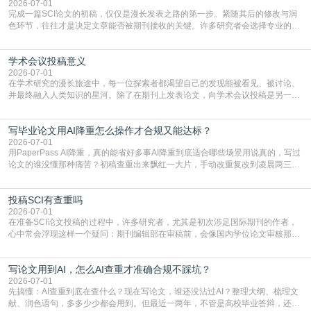
一步发表SCI文章，首要解决的问题是“投
2026-07-01
完成一篇SCI论文的初稿，仅仅是漫长发表之路的第一步。紧随其后的修改与润
色环节，往往才是决定文章能否被期刊接收的关键。许多研究者会选择专业的语
言润色服务，但这并非唯一途径。掌握自我润色的方法与技巧，不仅能提升论文
质量，更能在此过程中深化对学术写作的理解。如何系统、高效地打磨自己的论
学术会议投稿意义
文，使其在语言和学术表达上更符合国际期刊的要求，是每位研究者值得投入学
习的技能。本篇AEIC学术交流中心小编就为大家介
2026-07-01
在学术研究的漫长旅途中，每一位探索者都渴望自己的发现能被看见、被讨论、
并最终融入人类知识的星河。除了在期刊上发表论文，向学术会议投稿是另一个
至关重要且富有活力的环节。它不仅仅是一个提交文稿的动作，更是一扇通往更
广阔学术天地的大门，连接着个体研究与社会网络。本篇AEIC学术交流中心小编
写毕业论文用AI降重怎么操作才合规又能达标？
就为大家介绍“学术会议投稿意义”。一、加速研究成果的传播与反馈学术会议通
常具有周期短、时效性强的特点。相比期刊漫长的
2026-07-01
用PaperPass AI降重，真的能省好多事AI降重到底适合哪些场景用说真的，写过
论文的谁没懂那种痛苦？初稿查重出来飘红一大片，手动改重复改到凌晨两三
点，删了改改了删，重复率还是纹丝不动，截止日期一天天近，整个人都要焦虑
到秃头。这时候靠谱的AI降重真的就是救命稻草，选对工具，半天就能搞定你两
投稿SCI有查重吗
三天都做不完的事。不是所有人都需要用AI降重，但如果你符合下面这些场景，
真的可以试试：初稿写完重复率远超要
2026-07-01
在准备SCI论文投稿的过程中，许多研究者，尤其是初次涉足国际期刊的作者，
心中常会浮现这样一个疑问：期刊编辑部在审稿前，会像国内学位论文审核那
样，先对稿件进行重复率检查吗？这个疑虑关乎学术诚信的底线，也直接影响到
论文的初审通过率。实际上，SCI期刊对重复内容的审查是严谨投稿流程中不可
写论文用到AI，怎么AI查重才准确合规不踩坑？
或缺的一环。本篇AEIC学术交流中心小编就为大家介绍“投稿SCI有查重吗”。
一、查重是标准流程答案是明确的：绝大多数S
2026-07-01
先搞懂：AI查重到底在查什么？现在写论文，谁还没沾过AI？整理大纲、梳理文
献、润色语句，多多少少都会用到。但最近一两年，不管是高校毕业答辩，还是