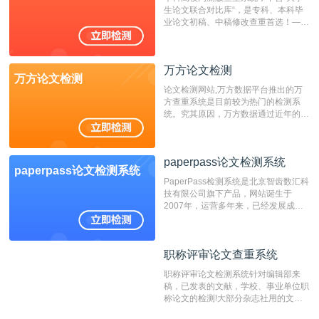
生论文联合对比库“，是专科、本科毕
业论文初稿、中稿修改查重首选！——
不支持验证！！！
万方论文检测
万方论文检测
论文检测网站,万方数据平台推出的万
方查重系统是目前较为热门的检测系
统。究其原因，万方数据通过近年的发
展，在高校中也确立了自己的相应地
位，特别是部分高校直接将其视为毕业
检测系统，其真实性和权威性无可厚
paperpass论文检测系统
非。其次，相对于知网而言，万方检测
paperpass论文检测系统
费用少，上手容易，是学生初次论文查
PaperPass检测系统是北京智齿数汇科
重的推荐系统。
技有限公司旗下产品，网站诞生于
2007年，运营多年来，已经发展成为
国内可信赖的中文原创性检查和预防剽
窃的在线网站。 系统采用自主研发的
动态指纹越级扫描检测技术，该项技术
职称评审论文查重系统
职称评审论文查重系统
检测速度快、精度高，市场反映良好。
职称评审论文检测系统针对编辑部来
稿，已发表的文献，学校、事业单位职
称论文的检测!大部分杂志社用的文献
抄袭检测系统。可检测抄袭与剽窃、伪