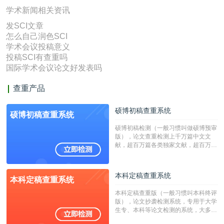
学术新闻相关资讯
发SCI文章
怎么自己润色SCI
学术会议投稿意义
投稿SCI有查重吗
国际学术会议论文好发表吗
查重产品
硕博初稿查重系统
硕博初稿查重系统
硕博初稿检测（一般习惯叫做硕博预审
版），论文查重检测上千万篇中文文
献，超百万篇各类独家文献，超百万港
澳台地区学术文献过千万篇英文文献资
源，数亿个中英文互联网资源是全国高
校用来检测硕博论文的系统，检测范围
本科定稿查重系统
本科定稿查重系统
广，数据来源真实，检测算法合理!本
系统含有（学术库与源码库）。（限制
本科定稿查重版（一般习惯叫本科终评
字符数30万）
版），论文抄袭检测系统，专用于大学
生专、本科等论文检测的系统，大多数
专、本科院校使用此检测系统。（限制