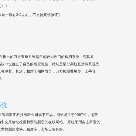
证！！！
【误差一般在3%左右，不支持真伪验证】
平台推出的万方查重系统是目前较为热门的检测系统。究其原
高校中也确立了自己的相应地位，特别是部分高校直接将其视为
无可厚非。其次，相对于知网而言，万方检测费用少，上手容
统。
系统
是北京智齿数汇科技有限公司旗下产品，网站诞生于2007年，运营
中文原创性检查和预防剽窃的在线网站。 系统采用自主研发的
技术检测速度快、精度高，市场反映良好。