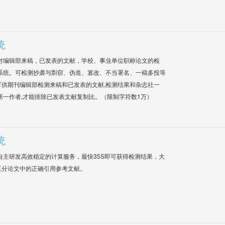
统
对编辑部来稿，已发表的文献，学校、事业单位职称论文的检
系统。可检测抄袭与剽窃、伪造、篡改、不当署名、一稿多投等
供期刊编辑部检测来稿和已发表的文献,检测结果和杂志社一
第一作者,才能排除已发表文献复制比。（限制字符数1万）
统
自主研发高效稳定的计算服务，最快35S即可获得检测结果，大
区分论文中的正确引用参考文献。