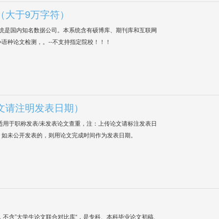
（大于9万字符）
系统是国内知名数据公司。本系统含有硕博库、期刊库和互联网
语种论文检测，。--不支持指定院校！！！
文请注明发表日期）
适用于职称发表/未发表论文查重，注：上传论文请标注发表日
；如未公开发表的，则用论文完成时间作为发表日期。
，不含”大学生论文联合对比库“，是专科、本科毕业论文初稿、