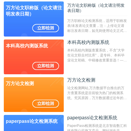
定院校！！！
万方论文职称版（论文请注明发
万方论文职称版（论文请注
表日期）
明发表日期）
万方职称论文检测系统，适用于职称发
表/未发表论文查重，注：上传论文请
标注发表日期，如无则使用论文正式发
表时间；如未公开发表的，则用论文完
成时间作为发表日期。
本科高校内测版系统
本科高校内测版系统
本科高校内测版查重系统，不含”大学
生论文联合对比库“，是专科、本科毕
业论文初稿、中稿修改查重首选！——
不支持验证！！！
万方论文检测
万方论文检测
论文检测网站,万方数据平台推出的万
方查重系统是目前较为热门的检测系
统。究其原因，万方数据通过近年的发
展，在高校中也确立了自己的相应地
位，特别是部分高校直接将其视为毕业
检测系统，其真实性和权威性无可厚
paperpass论文检测系统
非。其次，相对于知网而言，万方检测
paperpass论文检测系统
费用少，上手容易，是学生初次论文查
PaperPass检测系统是北京智齿数汇科
重的推荐系统。
技有限公司旗下产品，网站诞生于