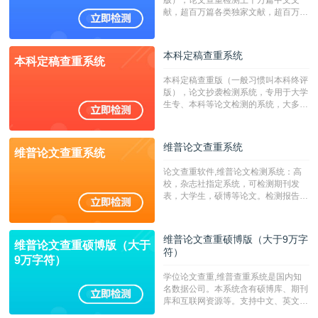
版），论文查重检测上千万篇中文文
献，超百万篇各类独家文献，超百万港
澳台地区学术文献过千万篇英文文献资
源，数亿个中英文互联网资源是全国高
校用来检测硕博论文的系统，检测范围
本科定稿查重系统
本科定稿查重系统
广，数据来源真实，检测算法合理!本
系统含有（学术库与源码库）。（限制
本科定稿查重版（一般习惯叫本科终评
字符数30万）
版），论文抄袭检测系统，专用于大学
生专、本科等论文检测的系统，大多数
专、本科院校使用此检测系统。（限制
字符数6万）
维普论文查重系统
维普论文查重系统
论文查重软件,维普论文检测系统：高
校，杂志社指定系统，可检测期刊发
表，大学生，硕博等论文。检测报告支
持PDF、网页格式，性价比高！--不支
持指定院校！！！
维普论文查重硕博版（大于9万字
维普论文查重硕博版（大于
符）
9万字符）
学位论文查重,维普查重系统是国内知
名数据公司。本系统含有硕博库、期刊
库和互联网资源等。支持中文、英文、
繁体、小语种论文检测，。--不支持指