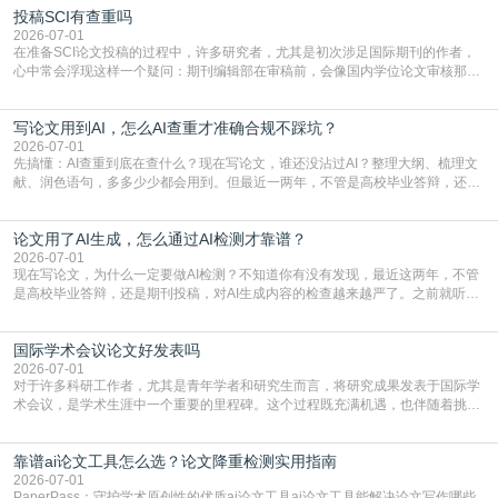
投稿SCI有查重吗
三天都做不完的事。不是所有人都需要用AI降重，但如果你符合下面这些场景，
真的可以试试：初稿写完重复率远超要
2026-07-01
在准备SCI论文投稿的过程中，许多研究者，尤其是初次涉足国际期刊的作者，
心中常会浮现这样一个疑问：期刊编辑部在审稿前，会像国内学位论文审核那
样，先对稿件进行重复率检查吗？这个疑虑关乎学术诚信的底线，也直接影响到
论文的初审通过率。实际上，SCI期刊对重复内容的审查是严谨投稿流程中不可
写论文用到AI，怎么AI查重才准确合规不踩坑？
或缺的一环。本篇AEIC学术交流中心小编就为大家介绍“投稿SCI有查重吗”。
一、查重是标准流程答案是明确的：绝大多数S
2026-07-01
先搞懂：AI查重到底在查什么？现在写论文，谁还没沾过AI？整理大纲、梳理文
献、润色语句，多多少少都会用到。但最近一两年，不管是高校毕业答辩，还是
期刊投稿，对AI生成内容的管控越来越严，只查普通文字重复率已经不够了，必
须加做AI查重。很多人分不清，AI查重和普通查重到底有啥区别？这里说透：普
论文用了AI生成，怎么通过AI检测才靠谱？
通查重查的是你的文字和已公开文献的重复比例，防的是抄袭；AI查重查的是你
的内容里，有多少是AI生成的，防的是过
2026-07-01
现在写论文，为什么一定要做AI检测？不知道你有没有发现，最近这两年，不管
是高校毕业答辩，还是期刊投稿，对AI生成内容的检查越来越严了。之前就听身
边朋友说，初稿用AI整理了文献综述，没做AI检测就交了学校预审，直接被打回
要求修改，还差点被判定学术不规范，真的太冤了。现在国内多数高校和核心期
国际学术会议论文好发表吗
刊，都已经明确出台了相关规定：如果使用AI生成内容辅助写作，必须明确标
注，未标注的AI生成内容会被认定为不符合学
2026-07-01
对于许多科研工作者，尤其是青年学者和研究生而言，将研究成果发表于国际学
术会议，是学术生涯中一个重要的里程碑。这个过程既充满机遇，也伴随着挑
战。面对不同的会议等级、严格的评审标准和激烈的竞争，不少人心中都会产生
疑问：国际学术会议论文到底好不好发表？其价值和难度究竟如何衡量。本篇
靠谱ai论文工具怎么选？论文降重检测实用指南
AEIC学术交流中心小编就为大家介绍“国际学术会议论文好发表吗”。一、会议论
文发表的相对优势与期刊论文相比，国际会议论文的发
2026-07-01
PaperPass：守护学术原创性的优质ai论文工具ai论文工具能解决论文写作哪些