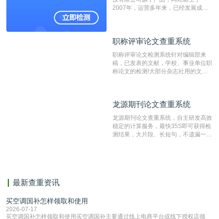
2007年，运营多年来，已经发展成为
国内可信赖的中文原创性检查和预防剽
窃的在线网站。 系统采用自主研发的
动态指纹越级扫描检测技术，该项技术
职称评审论文查重系统
职称评审论文查重系统
检测速度快、精度高，市场反映良好。
职称评审论文检测系统针对编辑部来
稿，已发表的文献，学校、事业单位职
称论文的检测!大部分杂志社用的文献
抄袭检测系统。可检测抄袭与剽窃、伪
造、篡改、不当署名、一稿多投等学术
不端文献，学术不端论文查重可供期刊
龙源期刊论文查重系统
龙源期刊论文查重系统
编辑部检测来稿和已发表的文献,检测
结果和杂志社一致,已发表过的文章检
龙源期刊论文查重系统，自主研发高效
测时注意填写第一作者,才能排除已发
稳定的计算服务，最快35S即可获得检
表文献复制比。（限制字符数1万）
测结果，大片段、长短句，不遗漏一处
相似，区分论文中的正确引用参考文
献。
最新查重资讯
买空调国补怎样领取和使用
2026-07-17
买空调国补怎样领取和使用买空调国补主要通过线上电商平台或线下授权店领