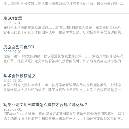
取，结算时直接立减‌，需认准一级能效机型且实名认证一致。根据商务部等七部
门部署的2026年消费品以旧换新政策，全国统一补贴标准，具体操作如下。‌‌‌哪里
能领到补贴首选‌京东APP‌搜索专属口令(如【家电补贴1637】、【国补立省
发SCI文章
4949】等，口令会随活动更新，以页面显示为准)进入补贴专场。淘宝/天猫也可
复制粘贴【8$FKFGgJq
2026-07-01
在科研工作者的职业发展道路上，发表SCI期刊论文无疑是一座重要的里程碑。
它不仅代表了研究工作的国际认可，更是学术交流、职称晋升和获取资源的关键
凭证。然而，对于许多初学者甚至是有经验的研究者来说，这个过程依然充满挑
战与困惑。从选题立意到投稿回应，每一步都需要精心的策略与扎实的工作。本
怎么自己润色SCI
篇AEIC学术交流中心小编就为大家介绍“发SCI文章”。一、精准定位是成功的第
一步发表SCI文章，首要解决的问题是“投
2026-07-01
完成一篇SCI论文的初稿，仅仅是漫长发表之路的第一步。紧随其后的修改与润
色环节，往往才是决定文章能否被期刊接收的关键。许多研究者会选择专业的语
言润色服务，但这并非唯一途径。掌握自我润色的方法与技巧，不仅能提升论文
质量，更能在此过程中深化对学术写作的理解。如何系统、高效地打磨自己的论
学术会议投稿意义
文，使其在语言和学术表达上更符合国际期刊的要求，是每位研究者值得投入学
习的技能。本篇AEIC学术交流中心小编就为大家介
2026-07-01
在学术研究的漫长旅途中，每一位探索者都渴望自己的发现能被看见、被讨论、
并最终融入人类知识的星河。除了在期刊上发表论文，向学术会议投稿是另一个
至关重要且富有活力的环节。它不仅仅是一个提交文稿的动作，更是一扇通往更
广阔学术天地的大门，连接着个体研究与社会网络。本篇AEIC学术交流中心小编
写毕业论文用AI降重怎么操作才合规又能达标？
就为大家介绍“学术会议投稿意义”。一、加速研究成果的传播与反馈学术会议通
常具有周期短、时效性强的特点。相比期刊漫长的
2026-07-01
用PaperPass AI降重，真的能省好多事AI降重到底适合哪些场景用说真的，写过
论文的谁没懂那种痛苦？初稿查重出来飘红一大片，手动改重复改到凌晨两三
点，删了改改了删，重复率还是纹丝不动，截止日期一天天近，整个人都要焦虑
到秃头。这时候靠谱的AI降重真的就是救命稻草，选对工具，半天就能搞定你两