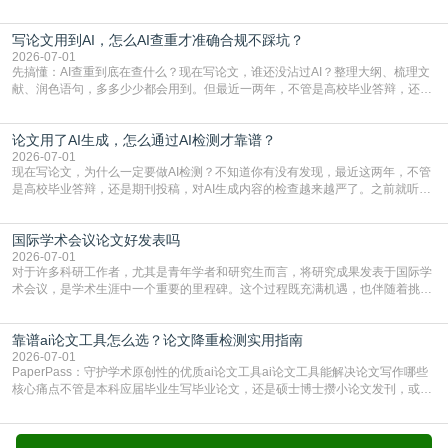
样，先对稿件进行重复率检查吗？这个疑虑关乎学术诚信的底线，也直接影响到
论文的初审通过率。实际上，SCI期刊对重复内容的审查是严谨投稿流程中不可
写论文用到AI，怎么AI查重才准确合规不踩坑？
或缺的一环。本篇AEIC学术交流中心小编就为大家介绍“投稿SCI有查重吗”。
一、查重是标准流程答案是明确的：绝大多数S
2026-07-01
先搞懂：AI查重到底在查什么？现在写论文，谁还没沾过AI？整理大纲、梳理文
献、润色语句，多多少少都会用到。但最近一两年，不管是高校毕业答辩，还是
期刊投稿，对AI生成内容的管控越来越严，只查普通文字重复率已经不够了，必
须加做AI查重。很多人分不清，AI查重和普通查重到底有啥区别？这里说透：普
论文用了AI生成，怎么通过AI检测才靠谱？
通查重查的是你的文字和已公开文献的重复比例，防的是抄袭；AI查重查的是你
的内容里，有多少是AI生成的，防的是过
2026-07-01
现在写论文，为什么一定要做AI检测？不知道你有没有发现，最近这两年，不管
是高校毕业答辩，还是期刊投稿，对AI生成内容的检查越来越严了。之前就听身
边朋友说，初稿用AI整理了文献综述，没做AI检测就交了学校预审，直接被打回
要求修改，还差点被判定学术不规范，真的太冤了。现在国内多数高校和核心期
国际学术会议论文好发表吗
刊，都已经明确出台了相关规定：如果使用AI生成内容辅助写作，必须明确标
注，未标注的AI生成内容会被认定为不符合学
2026-07-01
对于许多科研工作者，尤其是青年学者和研究生而言，将研究成果发表于国际学
术会议，是学术生涯中一个重要的里程碑。这个过程既充满机遇，也伴随着挑
战。面对不同的会议等级、严格的评审标准和激烈的竞争，不少人心中都会产生
疑问：国际学术会议论文到底好不好发表？其价值和难度究竟如何衡量。本篇
靠谱ai论文工具怎么选？论文降重检测实用指南
AEIC学术交流中心小编就为大家介绍“国际学术会议论文好发表吗”。一、会议论
文发表的相对优势与期刊论文相比，国际会议论文的发
2026-07-01
PaperPass：守护学术原创性的优质ai论文工具ai论文工具能解决论文写作哪些
核心痛点不管是本科应届毕业生写毕业论文，还是硕士博士攒小论文发刊，或是
科研人员整理课题成果，都绕不开重复率核查、内容优化这两大难关。以前全靠
自己逐句读逐句改，熬好几个大夜不说，还经常改不到点上，交上去才发现重复
率超标，再返工太折腾。现在有了成熟的ai论文工具，这些痛点基本都能高效解