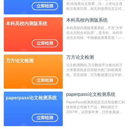
表/未发表论文查重，注：上传论文请
标注发表日期，如无则使用论文正式发
表时间；如未公开发表的，则用论文完
成时间作为发表日期。
本科高校内测版系统
本科高校内测版系统
本科高校内测版查重系统，不含”大学
生论文联合对比库“，是专科、本科毕
业论文初稿、中稿修改查重首选！——
不支持验证！！！
万方论文检测
万方论文检测
论文检测网站,万方数据平台推出的万
方查重系统是目前较为热门的检测系
统。究其原因，万方数据通过近年的发
展，在高校中也确立了自己的相应地
位，特别是部分高校直接将其视为毕业
检测系统，其真实性和权威性无可厚
paperpass论文检测系统
非。其次，相对于知网而言，万方检测
paperpass论文检测系统
费用少，上手容易，是学生初次论文查
PaperPass检测系统是北京智齿数汇科
重的推荐系统。
技有限公司旗下产品，网站诞生于
2007年，运营多年来，已经发展成为
国内可信赖的中文原创性检查和预防剽
窃的在线网站。 系统采用自主研发的
动态指纹越级扫描检测技术，该项技术