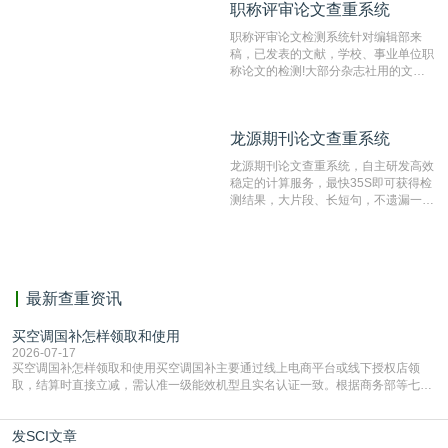
职称评审论文查重系统
职称评审论文查重系统
检测速度快、精度高，市场反映良好。
职称评审论文检测系统针对编辑部来
稿，已发表的文献，学校、事业单位职
称论文的检测!大部分杂志社用的文献
抄袭检测系统。可检测抄袭与剽窃、伪
造、篡改、不当署名、一稿多投等学术
不端文献，学术不端论文查重可供期刊
龙源期刊论文查重系统
龙源期刊论文查重系统
编辑部检测来稿和已发表的文献,检测
结果和杂志社一致,已发表过的文章检
龙源期刊论文查重系统，自主研发高效
测时注意填写第一作者,才能排除已发
稳定的计算服务，最快35S即可获得检
表文献复制比。（限制字符数1万）
测结果，大片段、长短句，不遗漏一处
相似，区分论文中的正确引用参考文
献。
最新查重资讯
买空调国补怎样领取和使用
2026-07-17
买空调国补怎样领取和使用买空调国补主要通过线上电商平台或线下授权店领
取，结算时直接立减‌，需认准一级能效机型且实名认证一致。根据商务部等七部
门部署的2026年消费品以旧换新政策，全国统一补贴标准，具体操作如下。‌‌‌哪里
能领到补贴首选‌京东APP‌搜索专属口令(如【家电补贴1637】、【国补立省
发SCI文章
4949】等，口令会随活动更新，以页面显示为准)进入补贴专场。淘宝/天猫也可