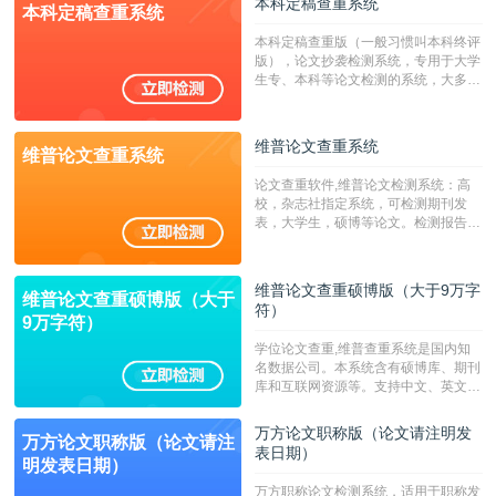
本科定稿查重系统
本科定稿查重系统
广，数据来源真实，检测算法合理!本
系统含有（学术库与源码库）。（限制
本科定稿查重版（一般习惯叫本科终评
字符数30万）
版），论文抄袭检测系统，专用于大学
生专、本科等论文检测的系统，大多数
专、本科院校使用此检测系统。（限制
字符数6万）
维普论文查重系统
维普论文查重系统
论文查重软件,维普论文检测系统：高
校，杂志社指定系统，可检测期刊发
表，大学生，硕博等论文。检测报告支
持PDF、网页格式，性价比高！--不支
持指定院校！！！
维普论文查重硕博版（大于9万字
维普论文查重硕博版（大于
符）
9万字符）
学位论文查重,维普查重系统是国内知
名数据公司。本系统含有硕博库、期刊
库和互联网资源等。支持中文、英文、
繁体、小语种论文检测，。--不支持指
定院校！！！
万方论文职称版（论文请注明发
万方论文职称版（论文请注
表日期）
明发表日期）
万方职称论文检测系统，适用于职称发