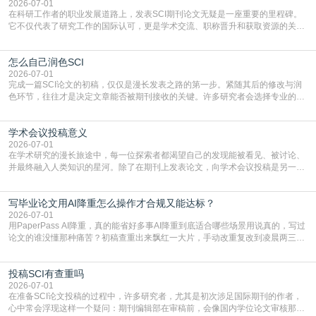
复制粘贴【8$FKFGgJq
2026-07-01
在科研工作者的职业发展道路上，发表SCI期刊论文无疑是一座重要的里程碑。
它不仅代表了研究工作的国际认可，更是学术交流、职称晋升和获取资源的关键
凭证。然而，对于许多初学者甚至是有经验的研究者来说，这个过程依然充满挑
战与困惑。从选题立意到投稿回应，每一步都需要精心的策略与扎实的工作。本
怎么自己润色SCI
篇AEIC学术交流中心小编就为大家介绍“发SCI文章”。一、精准定位是成功的第
一步发表SCI文章，首要解决的问题是“投
2026-07-01
完成一篇SCI论文的初稿，仅仅是漫长发表之路的第一步。紧随其后的修改与润
色环节，往往才是决定文章能否被期刊接收的关键。许多研究者会选择专业的语
言润色服务，但这并非唯一途径。掌握自我润色的方法与技巧，不仅能提升论文
质量，更能在此过程中深化对学术写作的理解。如何系统、高效地打磨自己的论
学术会议投稿意义
文，使其在语言和学术表达上更符合国际期刊的要求，是每位研究者值得投入学
习的技能。本篇AEIC学术交流中心小编就为大家介
2026-07-01
在学术研究的漫长旅途中，每一位探索者都渴望自己的发现能被看见、被讨论、
并最终融入人类知识的星河。除了在期刊上发表论文，向学术会议投稿是另一个
至关重要且富有活力的环节。它不仅仅是一个提交文稿的动作，更是一扇通往更
广阔学术天地的大门，连接着个体研究与社会网络。本篇AEIC学术交流中心小编
写毕业论文用AI降重怎么操作才合规又能达标？
就为大家介绍“学术会议投稿意义”。一、加速研究成果的传播与反馈学术会议通
常具有周期短、时效性强的特点。相比期刊漫长的
2026-07-01
用PaperPass AI降重，真的能省好多事AI降重到底适合哪些场景用说真的，写过
论文的谁没懂那种痛苦？初稿查重出来飘红一大片，手动改重复改到凌晨两三
点，删了改改了删，重复率还是纹丝不动，截止日期一天天近，整个人都要焦虑
到秃头。这时候靠谱的AI降重真的就是救命稻草，选对工具，半天就能搞定你两
投稿SCI有查重吗
三天都做不完的事。不是所有人都需要用AI降重，但如果你符合下面这些场景，
真的可以试试：初稿写完重复率远超要
2026-07-01
在准备SCI论文投稿的过程中，许多研究者，尤其是初次涉足国际期刊的作者，
心中常会浮现这样一个疑问：期刊编辑部在审稿前，会像国内学位论文审核那