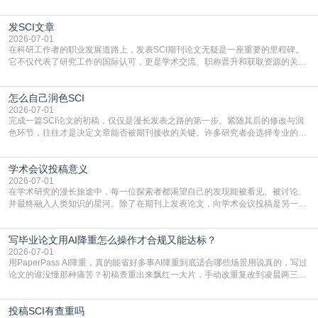
门部署的2026年消费品以旧换新政策，全国统一补贴标准，具体操作如下。‌‌‌哪里
能领到补贴首选‌京东APP‌搜索专属口令(如【家电补贴1637】、【国补立省
发SCI文章
4949】等，口令会随活动更新，以页面显示为准)进入补贴专场。淘宝/天猫也可
复制粘贴【8$FKFGgJq
2026-07-01
在科研工作者的职业发展道路上，发表SCI期刊论文无疑是一座重要的里程碑。
它不仅代表了研究工作的国际认可，更是学术交流、职称晋升和获取资源的关键
凭证。然而，对于许多初学者甚至是有经验的研究者来说，这个过程依然充满挑
战与困惑。从选题立意到投稿回应，每一步都需要精心的策略与扎实的工作。本
怎么自己润色SCI
篇AEIC学术交流中心小编就为大家介绍“发SCI文章”。一、精准定位是成功的第
一步发表SCI文章，首要解决的问题是“投
2026-07-01
完成一篇SCI论文的初稿，仅仅是漫长发表之路的第一步。紧随其后的修改与润
色环节，往往才是决定文章能否被期刊接收的关键。许多研究者会选择专业的语
言润色服务，但这并非唯一途径。掌握自我润色的方法与技巧，不仅能提升论文
质量，更能在此过程中深化对学术写作的理解。如何系统、高效地打磨自己的论
学术会议投稿意义
文，使其在语言和学术表达上更符合国际期刊的要求，是每位研究者值得投入学
习的技能。本篇AEIC学术交流中心小编就为大家介
2026-07-01
在学术研究的漫长旅途中，每一位探索者都渴望自己的发现能被看见、被讨论、
并最终融入人类知识的星河。除了在期刊上发表论文，向学术会议投稿是另一个
至关重要且富有活力的环节。它不仅仅是一个提交文稿的动作，更是一扇通往更
广阔学术天地的大门，连接着个体研究与社会网络。本篇AEIC学术交流中心小编
写毕业论文用AI降重怎么操作才合规又能达标？
就为大家介绍“学术会议投稿意义”。一、加速研究成果的传播与反馈学术会议通
常具有周期短、时效性强的特点。相比期刊漫长的
2026-07-01
用PaperPass AI降重，真的能省好多事AI降重到底适合哪些场景用说真的，写过
论文的谁没懂那种痛苦？初稿查重出来飘红一大片，手动改重复改到凌晨两三
点，删了改改了删，重复率还是纹丝不动，截止日期一天天近，整个人都要焦虑
到秃头。这时候靠谱的AI降重真的就是救命稻草，选对工具，半天就能搞定你两
投稿SCI有查重吗
三天都做不完的事。不是所有人都需要用AI降重，但如果你符合下面这些场景，