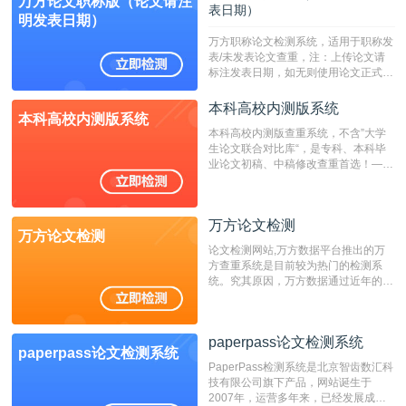
万方论文职称版（论文请注
表日期）
明发表日期）
万方职称论文检测系统，适用于职称发
表/未发表论文查重，注：上传论文请
标注发表日期，如无则使用论文正式发
表时间；如未公开发表的，则用论文完
成时间作为发表日期。
本科高校内测版系统
本科高校内测版系统
本科高校内测版查重系统，不含”大学
生论文联合对比库“，是专科、本科毕
业论文初稿、中稿修改查重首选！——
不支持验证！！！
万方论文检测
万方论文检测
论文检测网站,万方数据平台推出的万
方查重系统是目前较为热门的检测系
统。究其原因，万方数据通过近年的发
展，在高校中也确立了自己的相应地
位，特别是部分高校直接将其视为毕业
检测系统，其真实性和权威性无可厚
paperpass论文检测系统
非。其次，相对于知网而言，万方检测
paperpass论文检测系统
费用少，上手容易，是学生初次论文查
PaperPass检测系统是北京智齿数汇科
重的推荐系统。
技有限公司旗下产品，网站诞生于
2007年，运营多年来，已经发展成为