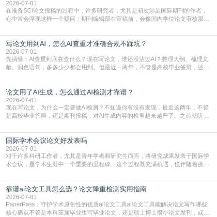
真的可以试试：初稿写完重复率远超要
2026-07-01
在准备SCI论文投稿的过程中，许多研究者，尤其是初次涉足国际期刊的作者，
心中常会浮现这样一个疑问：期刊编辑部在审稿前，会像国内学位论文审核那
样，先对稿件进行重复率检查吗？这个疑虑关乎学术诚信的底线，也直接影响到
论文的初审通过率。实际上，SCI期刊对重复内容的审查是严谨投稿流程中不可
写论文用到AI，怎么AI查重才准确合规不踩坑？
或缺的一环。本篇AEIC学术交流中心小编就为大家介绍“投稿SCI有查重吗”。
一、查重是标准流程答案是明确的：绝大多数S
2026-07-01
先搞懂：AI查重到底在查什么？现在写论文，谁还没沾过AI？整理大纲、梳理文
献、润色语句，多多少少都会用到。但最近一两年，不管是高校毕业答辩，还是
期刊投稿，对AI生成内容的管控越来越严，只查普通文字重复率已经不够了，必
须加做AI查重。很多人分不清，AI查重和普通查重到底有啥区别？这里说透：普
论文用了AI生成，怎么通过AI检测才靠谱？
通查重查的是你的文字和已公开文献的重复比例，防的是抄袭；AI查重查的是你
的内容里，有多少是AI生成的，防的是过
2026-07-01
现在写论文，为什么一定要做AI检测？不知道你有没有发现，最近这两年，不管
是高校毕业答辩，还是期刊投稿，对AI生成内容的检查越来越严了。之前就听身
边朋友说，初稿用AI整理了文献综述，没做AI检测就交了学校预审，直接被打回
要求修改，还差点被判定学术不规范，真的太冤了。现在国内多数高校和核心期
国际学术会议论文好发表吗
刊，都已经明确出台了相关规定：如果使用AI生成内容辅助写作，必须明确标
注，未标注的AI生成内容会被认定为不符合学
2026-07-01
对于许多科研工作者，尤其是青年学者和研究生而言，将研究成果发表于国际学
术会议，是学术生涯中一个重要的里程碑。这个过程既充满机遇，也伴随着挑
战。面对不同的会议等级、严格的评审标准和激烈的竞争，不少人心中都会产生
疑问：国际学术会议论文到底好不好发表？其价值和难度究竟如何衡量。本篇
靠谱ai论文工具怎么选？论文降重检测实用指南
AEIC学术交流中心小编就为大家介绍“国际学术会议论文好发表吗”。一、会议论
文发表的相对优势与期刊论文相比，国际会议论文的发
2026-07-01
PaperPass：守护学术原创性的优质ai论文工具ai论文工具能解决论文写作哪些
核心痛点不管是本科应届毕业生写毕业论文，还是硕士博士攒小论文发刊，或是