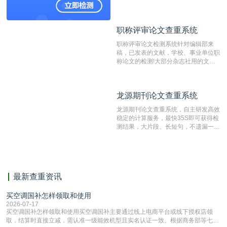
国内可信赖的中文原创性检查和预防剽
窃的在线网站。 系统采用自主研发的
动态指纹越级扫描检测技术，该项技术
职称评审论文查重系统
职称评审论文查重系统
检测速度快、精度高，市场反映良好。
职称评审论文检测系统针对编辑部来
稿，已发表的文献，学校、事业单位职
称论文的检测!大部分杂志社用的文献
抄袭检测系统。可检测抄袭与剽窃、伪
造、篡改、不当署名、一稿多投等学术
不端文献，学术不端论文查重可供期刊
龙源期刊论文查重系统
龙源期刊论文查重系统
编辑部检测来稿和已发表的文献,检测
结果和杂志社一致,已发表过的文章检
龙源期刊论文查重系统，自主研发高效
测时注意填写第一作者,才能排除已发
稳定的计算服务，最快35S即可获得检
表文献复制比。（限制字符数1万）
测结果，大片段、长短句，不遗漏一处
相似，区分论文中的正确引用参考文
献。
最新查重资讯
买空调国补怎样领取和使用
2026-07-17
买空调国补怎样领取和使用买空调国补主要通过线上电商平台或线下授权店领
取，结算时直接立减‌，需认准一级能效机型且实名认证一致。根据商务部等七部