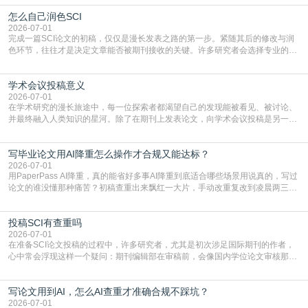
战与困惑。从选题立意到投稿回应，每一步都需要精心的策略与扎实的工作。本
怎么自己润色SCI
篇AEIC学术交流中心小编就为大家介绍“发SCI文章”。一、精准定位是成功的第
一步发表SCI文章，首要解决的问题是“投
2026-07-01
完成一篇SCI论文的初稿，仅仅是漫长发表之路的第一步。紧随其后的修改与润
色环节，往往才是决定文章能否被期刊接收的关键。许多研究者会选择专业的语
言润色服务，但这并非唯一途径。掌握自我润色的方法与技巧，不仅能提升论文
质量，更能在此过程中深化对学术写作的理解。如何系统、高效地打磨自己的论
学术会议投稿意义
文，使其在语言和学术表达上更符合国际期刊的要求，是每位研究者值得投入学
习的技能。本篇AEIC学术交流中心小编就为大家介
2026-07-01
在学术研究的漫长旅途中，每一位探索者都渴望自己的发现能被看见、被讨论、
并最终融入人类知识的星河。除了在期刊上发表论文，向学术会议投稿是另一个
至关重要且富有活力的环节。它不仅仅是一个提交文稿的动作，更是一扇通往更
广阔学术天地的大门，连接着个体研究与社会网络。本篇AEIC学术交流中心小编
写毕业论文用AI降重怎么操作才合规又能达标？
就为大家介绍“学术会议投稿意义”。一、加速研究成果的传播与反馈学术会议通
常具有周期短、时效性强的特点。相比期刊漫长的
2026-07-01
用PaperPass AI降重，真的能省好多事AI降重到底适合哪些场景用说真的，写过
论文的谁没懂那种痛苦？初稿查重出来飘红一大片，手动改重复改到凌晨两三
点，删了改改了删，重复率还是纹丝不动，截止日期一天天近，整个人都要焦虑
到秃头。这时候靠谱的AI降重真的就是救命稻草，选对工具，半天就能搞定你两
投稿SCI有查重吗
三天都做不完的事。不是所有人都需要用AI降重，但如果你符合下面这些场景，
真的可以试试：初稿写完重复率远超要
2026-07-01
在准备SCI论文投稿的过程中，许多研究者，尤其是初次涉足国际期刊的作者，
心中常会浮现这样一个疑问：期刊编辑部在审稿前，会像国内学位论文审核那
样，先对稿件进行重复率检查吗？这个疑虑关乎学术诚信的底线，也直接影响到
论文的初审通过率。实际上，SCI期刊对重复内容的审查是严谨投稿流程中不可
写论文用到AI，怎么AI查重才准确合规不踩坑？
或缺的一环。本篇AEIC学术交流中心小编就为大家介绍“投稿SCI有查重吗”。
一、查重是标准流程答案是明确的：绝大多数S
2026-07-01