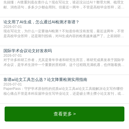
先搞懂：AI查重到底在查什么？现在写论文，谁还没沾过AI？整理大纲、梳理文
献、润色语句，多多少少都会用到。但最近一两年，不管是高校毕业答辩，还是
期刊投稿，对AI生成内容的管控越来越严，只查普通文字重复率已经不够了，必
须加做AI查重。很多人分不清，AI查重和普通查重到底有啥区别？这里说透：普
论文用了AI生成，怎么通过AI检测才靠谱？
通查重查的是你的文字和已公开文献的重复比例，防的是抄袭；AI查重查的是你
的内容里，有多少是AI生成的，防的是过
2026-07-01
现在写论文，为什么一定要做AI检测？不知道你有没有发现，最近这两年，不管
是高校毕业答辩，还是期刊投稿，对AI生成内容的检查越来越严了。之前就听身
边朋友说，初稿用AI整理了文献综述，没做AI检测就交了学校预审，直接被打回
要求修改，还差点被判定学术不规范，真的太冤了。现在国内多数高校和核心期
国际学术会议论文好发表吗
刊，都已经明确出台了相关规定：如果使用AI生成内容辅助写作，必须明确标
注，未标注的AI生成内容会被认定为不符合学
2026-07-01
对于许多科研工作者，尤其是青年学者和研究生而言，将研究成果发表于国际学
术会议，是学术生涯中一个重要的里程碑。这个过程既充满机遇，也伴随着挑
战。面对不同的会议等级、严格的评审标准和激烈的竞争，不少人心中都会产生
疑问：国际学术会议论文到底好不好发表？其价值和难度究竟如何衡量。本篇
靠谱ai论文工具怎么选？论文降重检测实用指南
AEIC学术交流中心小编就为大家介绍“国际学术会议论文好发表吗”。一、会议论
文发表的相对优势与期刊论文相比，国际会议论文的发
2026-07-01
PaperPass：守护学术原创性的优质ai论文工具ai论文工具能解决论文写作哪些
核心痛点不管是本科应届毕业生写毕业论文，还是硕士博士攒小论文发刊，或是
科研人员整理课题成果，都绕不开重复率核查、内容优化这两大难关。以前全靠
自己逐句读逐句改，熬好几个大夜不说，还经常改不到点上，交上去才发现重复
率超标，再返工太折腾。现在有了成熟的ai论文工具，这些痛点基本都能高效解
决。靠谱的ai论文工具，不止能帮你梳
查看更多 >