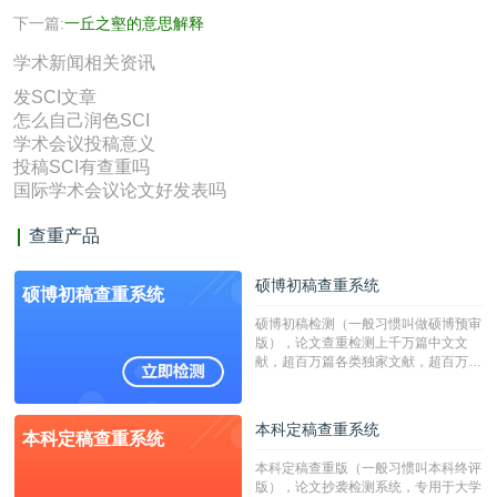
下一篇:
一丘之壑的意思解释
学术新闻相关资讯
发SCI文章
怎么自己润色SCI
学术会议投稿意义
投稿SCI有查重吗
国际学术会议论文好发表吗
查重产品
硕博初稿查重系统
硕博初稿查重系统
硕博初稿检测（一般习惯叫做硕博预审
版），论文查重检测上千万篇中文文
献，超百万篇各类独家文献，超百万港
澳台地区学术文献过千万篇英文文献资
源，数亿个中英文互联网资源是全国高
校用来检测硕博论文的系统，检测范围
本科定稿查重系统
本科定稿查重系统
广，数据来源真实，检测算法合理!本
系统含有（学术库与源码库）。（限制
本科定稿查重版（一般习惯叫本科终评
字符数30万）
版），论文抄袭检测系统，专用于大学