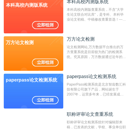
成时间作为发表日期。
本科高校内测版系统
本科高校内测版系统
本科高校内测版查重系统，不含”大学
生论文联合对比库“，是专科、本科毕
业论文初稿、中稿修改查重首选！——
不支持验证！！！
万方论文检测
万方论文检测
论文检测网站,万方数据平台推出的万
方查重系统是目前较为热门的检测系
统。究其原因，万方数据通过近年的发
展，在高校中也确立了自己的相应地
位，特别是部分高校直接将其视为毕业
检测系统，其真实性和权威性无可厚
paperpass论文检测系统
非。其次，相对于知网而言，万方检测
paperpass论文检测系统
费用少，上手容易，是学生初次论文查
PaperPass检测系统是北京智齿数汇科
重的推荐系统。
技有限公司旗下产品，网站诞生于
2007年，运营多年来，已经发展成为
国内可信赖的中文原创性检查和预防剽
窃的在线网站。 系统采用自主研发的
动态指纹越级扫描检测技术，该项技术
职称评审论文查重系统
职称评审论文查重系统
检测速度快、精度高，市场反映良好。
职称评审论文检测系统针对编辑部来
稿，已发表的文献，学校、事业单位职