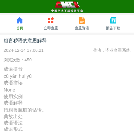
首页
立即查重
查重资讯
报告下载
粗言秽语的意思解释
2024-12-14 17:06:21
作者 :
毕业查重系统
浏览次数：450
成语拼音
cū yán huì yǔ
成语拼读
None
使用实例
成语解释
指粗鲁肮脏的话语。
典故出处
成语语法
成语形式