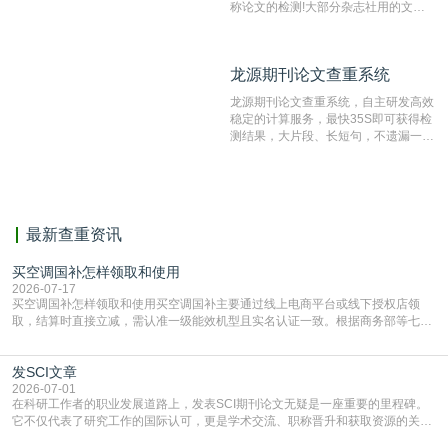
称论文的检测!大部分杂志社用的文献
抄袭检测系统。可检测抄袭与剽窃、伪
造、篡改、不当署名、一稿多投等学术
不端文献，学术不端论文查重可供期刊
龙源期刊论文查重系统
龙源期刊论文查重系统
编辑部检测来稿和已发表的文献,检测
结果和杂志社一致,已发表过的文章检
龙源期刊论文查重系统，自主研发高效
测时注意填写第一作者,才能排除已发
稳定的计算服务，最快35S即可获得检
表文献复制比。（限制字符数1万）
测结果，大片段、长短句，不遗漏一处
相似，区分论文中的正确引用参考文
献。
最新查重资讯
买空调国补怎样领取和使用
2026-07-17
买空调国补怎样领取和使用买空调国补主要通过线上电商平台或线下授权店领
取，结算时直接立减‌，需认准一级能效机型且实名认证一致。根据商务部等七部
门部署的2026年消费品以旧换新政策，全国统一补贴标准，具体操作如下。‌‌‌哪里
能领到补贴首选‌京东APP‌搜索专属口令(如【家电补贴1637】、【国补立省
发SCI文章
4949】等，口令会随活动更新，以页面显示为准)进入补贴专场。淘宝/天猫也可
复制粘贴【8$FKFGgJq
2026-07-01
在科研工作者的职业发展道路上，发表SCI期刊论文无疑是一座重要的里程碑。
它不仅代表了研究工作的国际认可，更是学术交流、职称晋升和获取资源的关键
凭证。然而，对于许多初学者甚至是有经验的研究者来说，这个过程依然充满挑