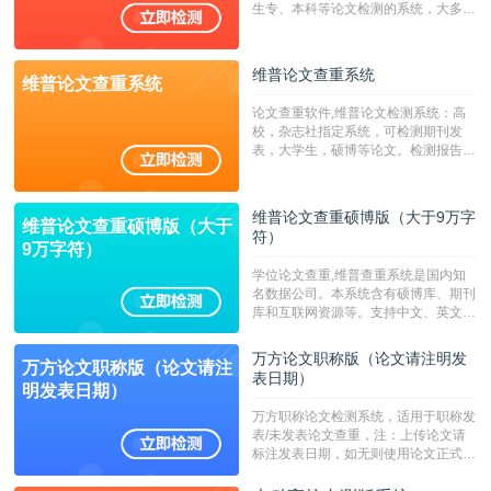
生专、本科等论文检测的系统，大多数
专、本科院校使用此检测系统。（限制
字符数6万）
维普论文查重系统
维普论文查重系统
论文查重软件,维普论文检测系统：高
校，杂志社指定系统，可检测期刊发
表，大学生，硕博等论文。检测报告支
持PDF、网页格式，性价比高！--不支
持指定院校！！！
维普论文查重硕博版（大于9万字
维普论文查重硕博版（大于
符）
9万字符）
学位论文查重,维普查重系统是国内知
名数据公司。本系统含有硕博库、期刊
库和互联网资源等。支持中文、英文、
繁体、小语种论文检测，。--不支持指
定院校！！！
万方论文职称版（论文请注明发
万方论文职称版（论文请注
表日期）
明发表日期）
万方职称论文检测系统，适用于职称发
表/未发表论文查重，注：上传论文请
标注发表日期，如无则使用论文正式发
表时间；如未公开发表的，则用论文完