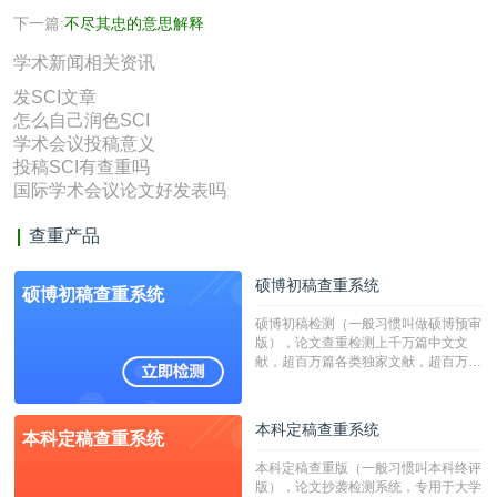
下一篇:
不尽其忠的意思解释
学术新闻相关资讯
发SCI文章
怎么自己润色SCI
学术会议投稿意义
投稿SCI有查重吗
国际学术会议论文好发表吗
查重产品
硕博初稿查重系统
硕博初稿查重系统
硕博初稿检测（一般习惯叫做硕博预审
版），论文查重检测上千万篇中文文
献，超百万篇各类独家文献，超百万港
澳台地区学术文献过千万篇英文文献资
源，数亿个中英文互联网资源是全国高
校用来检测硕博论文的系统，检测范围
本科定稿查重系统
本科定稿查重系统
广，数据来源真实，检测算法合理!本
系统含有（学术库与源码库）。（限制
本科定稿查重版（一般习惯叫本科终评
字符数30万）
版），论文抄袭检测系统，专用于大学