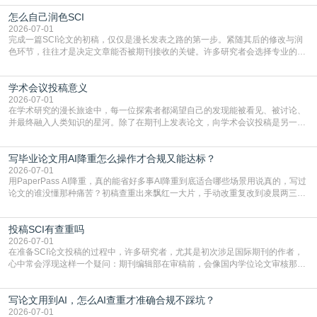
战与困惑。从选题立意到投稿回应，每一步都需要精心的策略与扎实的工作。本
怎么自己润色SCI
篇AEIC学术交流中心小编就为大家介绍“发SCI文章”。一、精准定位是成功的第
一步发表SCI文章，首要解决的问题是“投
2026-07-01
完成一篇SCI论文的初稿，仅仅是漫长发表之路的第一步。紧随其后的修改与润
色环节，往往才是决定文章能否被期刊接收的关键。许多研究者会选择专业的语
言润色服务，但这并非唯一途径。掌握自我润色的方法与技巧，不仅能提升论文
质量，更能在此过程中深化对学术写作的理解。如何系统、高效地打磨自己的论
学术会议投稿意义
文，使其在语言和学术表达上更符合国际期刊的要求，是每位研究者值得投入学
习的技能。本篇AEIC学术交流中心小编就为大家介
2026-07-01
在学术研究的漫长旅途中，每一位探索者都渴望自己的发现能被看见、被讨论、
并最终融入人类知识的星河。除了在期刊上发表论文，向学术会议投稿是另一个
至关重要且富有活力的环节。它不仅仅是一个提交文稿的动作，更是一扇通往更
广阔学术天地的大门，连接着个体研究与社会网络。本篇AEIC学术交流中心小编
写毕业论文用AI降重怎么操作才合规又能达标？
就为大家介绍“学术会议投稿意义”。一、加速研究成果的传播与反馈学术会议通
常具有周期短、时效性强的特点。相比期刊漫长的
2026-07-01
用PaperPass AI降重，真的能省好多事AI降重到底适合哪些场景用说真的，写过
论文的谁没懂那种痛苦？初稿查重出来飘红一大片，手动改重复改到凌晨两三
点，删了改改了删，重复率还是纹丝不动，截止日期一天天近，整个人都要焦虑
到秃头。这时候靠谱的AI降重真的就是救命稻草，选对工具，半天就能搞定你两
投稿SCI有查重吗
三天都做不完的事。不是所有人都需要用AI降重，但如果你符合下面这些场景，
真的可以试试：初稿写完重复率远超要
2026-07-01
在准备SCI论文投稿的过程中，许多研究者，尤其是初次涉足国际期刊的作者，
心中常会浮现这样一个疑问：期刊编辑部在审稿前，会像国内学位论文审核那
样，先对稿件进行重复率检查吗？这个疑虑关乎学术诚信的底线，也直接影响到
论文的初审通过率。实际上，SCI期刊对重复内容的审查是严谨投稿流程中不可
写论文用到AI，怎么AI查重才准确合规不踩坑？
或缺的一环。本篇AEIC学术交流中心小编就为大家介绍“投稿SCI有查重吗”。
一、查重是标准流程答案是明确的：绝大多数S
2026-07-01