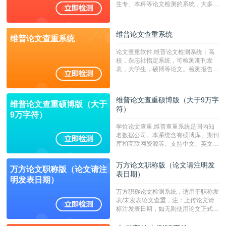
生专、本科等论文检测的系统，大多数
专、本科院校使用此检测系统。（限制
字符数6万）
维普论文查重系统
维普论文查重系统
论文查重软件,维普论文检测系统：高
校，杂志社指定系统，可检测期刊发
表，大学生，硕博等论文。检测报告支
持PDF、网页格式，性价比高！--不支
持指定院校！！！
维普论文查重硕博版（大于9万字
维普论文查重硕博版（大于
符）
9万字符）
学位论文查重,维普查重系统是国内知
名数据公司。本系统含有硕博库、期刊
库和互联网资源等。支持中文、英文、
繁体、小语种论文检测，。--不支持指
定院校！！！
万方论文职称版（论文请注明发
万方论文职称版（论文请注
表日期）
明发表日期）
万方职称论文检测系统，适用于职称发
表/未发表论文查重，注：上传论文请
标注发表日期，如无则使用论文正式发
表时间；如未公开发表的，则用论文完