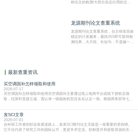
称论文的检测!大部分杂志社用的文献
抄袭检测系统。可检测抄袭与剽窃、伪
造、篡改、不当署名、一稿多投等学术
不端文献，学术不端论文查重可供期刊
龙源期刊论文查重系统
龙源期刊论文查重系统
编辑部检测来稿和已发表的文献,检测
结果和杂志社一致,已发表过的文章检
龙源期刊论文查重系统，自主研发高效
测时注意填写第一作者,才能排除已发
稳定的计算服务，最快35S即可获得检
表文献复制比。（限制字符数1万）
测结果，大片段、长短句，不遗漏一处
相似，区分论文中的正确引用参考文
献。
最新查重资讯
买空调国补怎样领取和使用
2026-07-17
买空调国补怎样领取和使用买空调国补主要通过线上电商平台或线下授权店领
取，结算时直接立减‌，需认准一级能效机型且实名认证一致。根据商务部等七部
门部署的2026年消费品以旧换新政策，全国统一补贴标准，具体操作如下。‌‌‌哪里
能领到补贴首选‌京东APP‌搜索专属口令(如【家电补贴1637】、【国补立省
发SCI文章
4949】等，口令会随活动更新，以页面显示为准)进入补贴专场。淘宝/天猫也可
复制粘贴【8$FKFGgJq
2026-07-01
在科研工作者的职业发展道路上，发表SCI期刊论文无疑是一座重要的里程碑。
它不仅代表了研究工作的国际认可，更是学术交流、职称晋升和获取资源的关键
凭证。然而，对于许多初学者甚至是有经验的研究者来说，这个过程依然充满挑