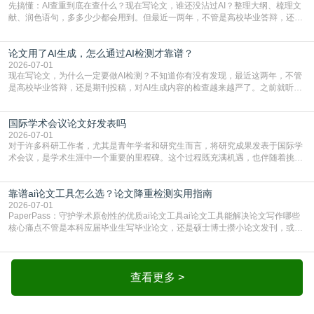
先搞懂：AI查重到底在查什么？现在写论文，谁还没沾过AI？整理大纲、梳理文
献、润色语句，多多少少都会用到。但最近一两年，不管是高校毕业答辩，还是
期刊投稿，对AI生成内容的管控越来越严，只查普通文字重复率已经不够了，必
须加做AI查重。很多人分不清，AI查重和普通查重到底有啥区别？这里说透：普
论文用了AI生成，怎么通过AI检测才靠谱？
通查重查的是你的文字和已公开文献的重复比例，防的是抄袭；AI查重查的是你
的内容里，有多少是AI生成的，防的是过
2026-07-01
现在写论文，为什么一定要做AI检测？不知道你有没有发现，最近这两年，不管
是高校毕业答辩，还是期刊投稿，对AI生成内容的检查越来越严了。之前就听身
边朋友说，初稿用AI整理了文献综述，没做AI检测就交了学校预审，直接被打回
要求修改，还差点被判定学术不规范，真的太冤了。现在国内多数高校和核心期
国际学术会议论文好发表吗
刊，都已经明确出台了相关规定：如果使用AI生成内容辅助写作，必须明确标
注，未标注的AI生成内容会被认定为不符合学
2026-07-01
对于许多科研工作者，尤其是青年学者和研究生而言，将研究成果发表于国际学
术会议，是学术生涯中一个重要的里程碑。这个过程既充满机遇，也伴随着挑
战。面对不同的会议等级、严格的评审标准和激烈的竞争，不少人心中都会产生
疑问：国际学术会议论文到底好不好发表？其价值和难度究竟如何衡量。本篇
靠谱ai论文工具怎么选？论文降重检测实用指南
AEIC学术交流中心小编就为大家介绍“国际学术会议论文好发表吗”。一、会议论
文发表的相对优势与期刊论文相比，国际会议论文的发
2026-07-01
PaperPass：守护学术原创性的优质ai论文工具ai论文工具能解决论文写作哪些
核心痛点不管是本科应届毕业生写毕业论文，还是硕士博士攒小论文发刊，或是
科研人员整理课题成果，都绕不开重复率核查、内容优化这两大难关。以前全靠
自己逐句读逐句改，熬好几个大夜不说，还经常改不到点上，交上去才发现重复
率超标，再返工太折腾。现在有了成熟的ai论文工具，这些痛点基本都能高效解
决。靠谱的ai论文工具，不止能帮你梳
查看更多 >