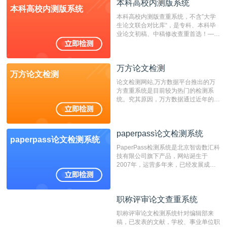
成时间作为发表日期。
本科高校内测版系统
本科高校内测版系统
本科高校内测版查重系统，不含”大学
生论文联合对比库“，是专科、本科毕
业论文初稿、中稿修改查重首选！——
不支持验证！！！
万方论文检测
万方论文检测
论文检测网站,万方数据平台推出的万
方查重系统是目前较为热门的检测系
统。究其原因，万方数据通过近年的发
展，在高校中也确立了自己的相应地
位，特别是部分高校直接将其视为毕业
检测系统，其真实性和权威性无可厚
paperpass论文检测系统
非。其次，相对于知网而言，万方检测
paperpass论文检测系统
费用少，上手容易，是学生初次论文查
PaperPass检测系统是北京智齿数汇科
重的推荐系统。
技有限公司旗下产品，网站诞生于
2007年，运营多年来，已经发展成为
国内可信赖的中文原创性检查和预防剽
窃的在线网站。 系统采用自主研发的
动态指纹越级扫描检测技术，该项技术
职称评审论文查重系统
职称评审论文查重系统
检测速度快、精度高，市场反映良好。
职称评审论文检测系统针对编辑部来
稿，已发表的文献，学校、事业单位职