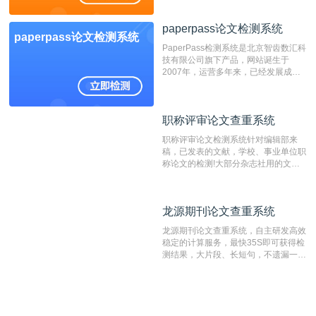
位，特别是部分高校直接将其视为毕业
检测系统，其真实性和权威性无可厚
paperpass论文检测系统
非。其次，相对于知网而言，万方检测
paperpass论文检测系统
费用少，上手容易，是学生初次论文查
PaperPass检测系统是北京智齿数汇科
重的推荐系统。
技有限公司旗下产品，网站诞生于
2007年，运营多年来，已经发展成为
国内可信赖的中文原创性检查和预防剽
窃的在线网站。 系统采用自主研发的
动态指纹越级扫描检测技术，该项技术
职称评审论文查重系统
职称评审论文查重系统
检测速度快、精度高，市场反映良好。
职称评审论文检测系统针对编辑部来
稿，已发表的文献，学校、事业单位职
称论文的检测!大部分杂志社用的文献
抄袭检测系统。可检测抄袭与剽窃、伪
造、篡改、不当署名、一稿多投等学术
不端文献，学术不端论文查重可供期刊
龙源期刊论文查重系统
龙源期刊论文查重系统
编辑部检测来稿和已发表的文献,检测
结果和杂志社一致,已发表过的文章检
龙源期刊论文查重系统，自主研发高效
测时注意填写第一作者,才能排除已发
稳定的计算服务，最快35S即可获得检
表文献复制比。（限制字符数1万）
测结果，大片段、长短句，不遗漏一处
相似，区分论文中的正确引用参考文
献。