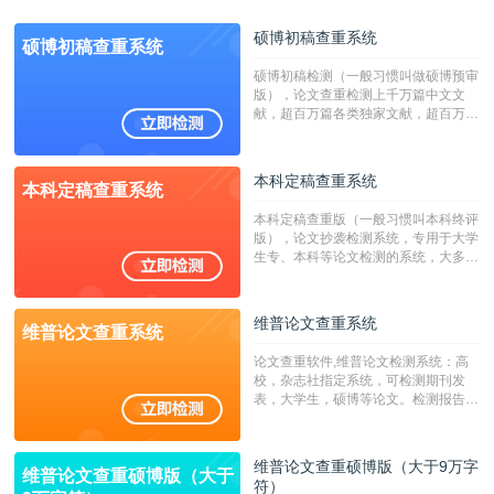
硕博初稿查重系统
硕博初稿查重系统
硕博初稿检测（一般习惯叫做硕博预审
版），论文查重检测上千万篇中文文
献，超百万篇各类独家文献，超百万港
澳台地区学术文献过千万篇英文文献资
源，数亿个中英文互联网资源是全国高
校用来检测硕博论文的系统，检测范围
本科定稿查重系统
本科定稿查重系统
广，数据来源真实，检测算法合理!本
系统含有（学术库与源码库）。（限制
本科定稿查重版（一般习惯叫本科终评
字符数30万）
版），论文抄袭检测系统，专用于大学
生专、本科等论文检测的系统，大多数
专、本科院校使用此检测系统。（限制
字符数6万）
维普论文查重系统
维普论文查重系统
论文查重软件,维普论文检测系统：高
校，杂志社指定系统，可检测期刊发
表，大学生，硕博等论文。检测报告支
持PDF、网页格式，性价比高！--不支
持指定院校！！！
维普论文查重硕博版（大于9万字
维普论文查重硕博版（大于
符）