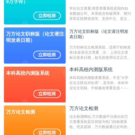
9万字符）
学位论文查重,维普查重系统是国内知
名数据公司。本系统含有硕博库、期刊
库和互联网资源等。支持中文、英文、
繁体、小语种论文检测，。--不支持指
定院校！！！
万方论文职称版（论文请注明发
万方论文职称版（论文请注
表日期）
明发表日期）
万方职称论文检测系统，适用于职称发
表/未发表论文查重，注：上传论文请
标注发表日期，如无则使用论文正式发
表时间；如未公开发表的，则用论文完
成时间作为发表日期。
本科高校内测版系统
本科高校内测版系统
本科高校内测版查重系统，不含”大学
生论文联合对比库“，是专科、本科毕
业论文初稿、中稿修改查重首选！——
不支持验证！！！
万方论文检测
万方论文检测
论文检测网站,万方数据平台推出的万
方查重系统是目前较为热门的检测系
统。究其原因，万方数据通过近年的发
展，在高校中也确立了自己的相应地