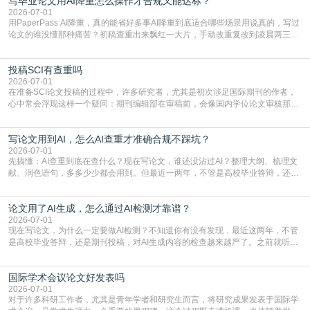
写毕业论文用AI降重怎么操作才合规又能达标？
就为大家介绍“学术会议投稿意义”。一、加速研究成果的传播与反馈学术会议通
常具有周期短、时效性强的特点。相比期刊漫长的
2026-07-01
用PaperPass AI降重，真的能省好多事AI降重到底适合哪些场景用说真的，写过
论文的谁没懂那种痛苦？初稿查重出来飘红一大片，手动改重复改到凌晨两三
点，删了改改了删，重复率还是纹丝不动，截止日期一天天近，整个人都要焦虑
到秃头。这时候靠谱的AI降重真的就是救命稻草，选对工具，半天就能搞定你两
投稿SCI有查重吗
三天都做不完的事。不是所有人都需要用AI降重，但如果你符合下面这些场景，
真的可以试试：初稿写完重复率远超要
2026-07-01
在准备SCI论文投稿的过程中，许多研究者，尤其是初次涉足国际期刊的作者，
心中常会浮现这样一个疑问：期刊编辑部在审稿前，会像国内学位论文审核那
样，先对稿件进行重复率检查吗？这个疑虑关乎学术诚信的底线，也直接影响到
论文的初审通过率。实际上，SCI期刊对重复内容的审查是严谨投稿流程中不可
写论文用到AI，怎么AI查重才准确合规不踩坑？
或缺的一环。本篇AEIC学术交流中心小编就为大家介绍“投稿SCI有查重吗”。
一、查重是标准流程答案是明确的：绝大多数S
2026-07-01
先搞懂：AI查重到底在查什么？现在写论文，谁还没沾过AI？整理大纲、梳理文
献、润色语句，多多少少都会用到。但最近一两年，不管是高校毕业答辩，还是
期刊投稿，对AI生成内容的管控越来越严，只查普通文字重复率已经不够了，必
须加做AI查重。很多人分不清，AI查重和普通查重到底有啥区别？这里说透：普
论文用了AI生成，怎么通过AI检测才靠谱？
通查重查的是你的文字和已公开文献的重复比例，防的是抄袭；AI查重查的是你
的内容里，有多少是AI生成的，防的是过
2026-07-01
现在写论文，为什么一定要做AI检测？不知道你有没有发现，最近这两年，不管
是高校毕业答辩，还是期刊投稿，对AI生成内容的检查越来越严了。之前就听身
边朋友说，初稿用AI整理了文献综述，没做AI检测就交了学校预审，直接被打回
要求修改，还差点被判定学术不规范，真的太冤了。现在国内多数高校和核心期
国际学术会议论文好发表吗
刊，都已经明确出台了相关规定：如果使用AI生成内容辅助写作，必须明确标
注，未标注的AI生成内容会被认定为不符合学
2026-07-01
对于许多科研工作者，尤其是青年学者和研究生而言，将研究成果发表于国际学