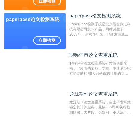
展，在高校中也确立了自己的相应地
位，特别是部分高校直接将其视为毕业
检测系统，其真实性和权威性无可厚
paperpass论文检测系统
非。其次，相对于知网而言，万方检测
paperpass论文检测系统
费用少，上手容易，是学生初次论文查
PaperPass检测系统是北京智齿数汇科
重的推荐系统。
技有限公司旗下产品，网站诞生于
2007年，运营多年来，已经发展成为
国内可信赖的中文原创性检查和预防剽
窃的在线网站。 系统采用自主研发的
动态指纹越级扫描检测技术，该项技术
职称评审论文查重系统
职称评审论文查重系统
检测速度快、精度高，市场反映良好。
职称评审论文检测系统针对编辑部来
稿，已发表的文献，学校、事业单位职
称论文的检测!大部分杂志社用的文献
抄袭检测系统。可检测抄袭与剽窃、伪
造、篡改、不当署名、一稿多投等学术
不端文献，学术不端论文查重可供期刊
龙源期刊论文查重系统
龙源期刊论文查重系统
编辑部检测来稿和已发表的文献,检测
结果和杂志社一致,已发表过的文章检
龙源期刊论文查重系统，自主研发高效
测时注意填写第一作者,才能排除已发
稳定的计算服务，最快35S即可获得检
表文献复制比。（限制字符数1万）
测结果，大片段、长短句，不遗漏一处
相似，区分论文中的正确引用参考文
献。