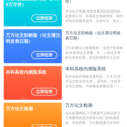
符）
9万字符）
学位论文查重,维普查重系统是国内知
名数据公司。本系统含有硕博库、期刊
库和互联网资源等。支持中文、英文、
繁体、小语种论文检测，。--不支持指
定院校！！！
万方论文职称版（论文请注明发
万方论文职称版（论文请注
表日期）
明发表日期）
万方职称论文检测系统，适用于职称发
表/未发表论文查重，注：上传论文请
标注发表日期，如无则使用论文正式发
表时间；如未公开发表的，则用论文完
成时间作为发表日期。
本科高校内测版系统
本科高校内测版系统
本科高校内测版查重系统，不含”大学
生论文联合对比库“，是专科、本科毕
业论文初稿、中稿修改查重首选！——
不支持验证！！！
万方论文检测
万方论文检测
论文检测网站,万方数据平台推出的万
方查重系统是目前较为热门的检测系
统。究其原因，万方数据通过近年的发