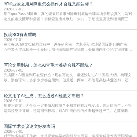
写毕业论文用AI降重怎么操作才合规又能达标？
就为大家介绍“学术会议投稿意义”。一、加速研究成果的传播与反馈学术会议通
常具有周期短、时效性强的特点。相比期刊漫长的
2026-07-01
用PaperPass AI降重，真的能省好多事AI降重到底适合哪些场景用说真的，写过
论文的谁没懂那种痛苦？初稿查重出来飘红一大片，手动改重复改到凌晨两三
点，删了改改了删，重复率还是纹丝不动，截止日期一天天近，整个人都要焦虑
到秃头。这时候靠谱的AI降重真的就是救命稻草，选对工具，半天就能搞定你两
投稿SCI有查重吗
三天都做不完的事。不是所有人都需要用AI降重，但如果你符合下面这些场景，
真的可以试试：初稿写完重复率远超要
2026-07-01
在准备SCI论文投稿的过程中，许多研究者，尤其是初次涉足国际期刊的作者，
心中常会浮现这样一个疑问：期刊编辑部在审稿前，会像国内学位论文审核那
样，先对稿件进行重复率检查吗？这个疑虑关乎学术诚信的底线，也直接影响到
论文的初审通过率。实际上，SCI期刊对重复内容的审查是严谨投稿流程中不可
写论文用到AI，怎么AI查重才准确合规不踩坑？
或缺的一环。本篇AEIC学术交流中心小编就为大家介绍“投稿SCI有查重吗”。
一、查重是标准流程答案是明确的：绝大多数S
2026-07-01
先搞懂：AI查重到底在查什么？现在写论文，谁还没沾过AI？整理大纲、梳理文
献、润色语句，多多少少都会用到。但最近一两年，不管是高校毕业答辩，还是
期刊投稿，对AI生成内容的管控越来越严，只查普通文字重复率已经不够了，必
须加做AI查重。很多人分不清，AI查重和普通查重到底有啥区别？这里说透：普
论文用了AI生成，怎么通过AI检测才靠谱？
通查重查的是你的文字和已公开文献的重复比例，防的是抄袭；AI查重查的是你
的内容里，有多少是AI生成的，防的是过
2026-07-01
现在写论文，为什么一定要做AI检测？不知道你有没有发现，最近这两年，不管
是高校毕业答辩，还是期刊投稿，对AI生成内容的检查越来越严了。之前就听身
边朋友说，初稿用AI整理了文献综述，没做AI检测就交了学校预审，直接被打回
要求修改，还差点被判定学术不规范，真的太冤了。现在国内多数高校和核心期
国际学术会议论文好发表吗
刊，都已经明确出台了相关规定：如果使用AI生成内容辅助写作，必须明确标
注，未标注的AI生成内容会被认定为不符合学
2026-07-01
对于许多科研工作者，尤其是青年学者和研究生而言，将研究成果发表于国际学