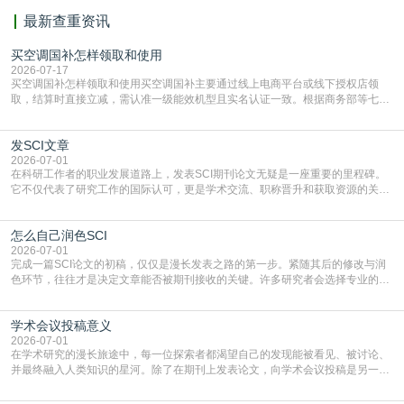
最新查重资讯
买空调国补怎样领取和使用
2026-07-17
买空调国补怎样领取和使用买空调国补主要通过线上电商平台或线下授权店领
取，结算时直接立减‌，需认准一级能效机型且实名认证一致。根据商务部等七部
门部署的2026年消费品以旧换新政策，全国统一补贴标准，具体操作如下。‌‌‌哪里
能领到补贴首选‌京东APP‌搜索专属口令(如【家电补贴1637】、【国补立省
发SCI文章
4949】等，口令会随活动更新，以页面显示为准)进入补贴专场。淘宝/天猫也可
复制粘贴【8$FKFGgJq
2026-07-01
在科研工作者的职业发展道路上，发表SCI期刊论文无疑是一座重要的里程碑。
它不仅代表了研究工作的国际认可，更是学术交流、职称晋升和获取资源的关键
凭证。然而，对于许多初学者甚至是有经验的研究者来说，这个过程依然充满挑
战与困惑。从选题立意到投稿回应，每一步都需要精心的策略与扎实的工作。本
怎么自己润色SCI
篇AEIC学术交流中心小编就为大家介绍“发SCI文章”。一、精准定位是成功的第
一步发表SCI文章，首要解决的问题是“投
2026-07-01
完成一篇SCI论文的初稿，仅仅是漫长发表之路的第一步。紧随其后的修改与润
色环节，往往才是决定文章能否被期刊接收的关键。许多研究者会选择专业的语
言润色服务，但这并非唯一途径。掌握自我润色的方法与技巧，不仅能提升论文
质量，更能在此过程中深化对学术写作的理解。如何系统、高效地打磨自己的论
学术会议投稿意义
文，使其在语言和学术表达上更符合国际期刊的要求，是每位研究者值得投入学
习的技能。本篇AEIC学术交流中心小编就为大家介
2026-07-01
在学术研究的漫长旅途中，每一位探索者都渴望自己的发现能被看见、被讨论、
并最终融入人类知识的星河。除了在期刊上发表论文，向学术会议投稿是另一个
至关重要且富有活力的环节。它不仅仅是一个提交文稿的动作，更是一扇通往更
广阔学术天地的大门，连接着个体研究与社会网络。本篇AEIC学术交流中心小编