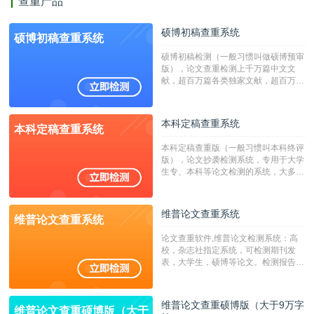
查重产品
硕博初稿查重系统
硕博初稿查重系统
硕博初稿检测（一般习惯叫做硕博预审
版），论文查重检测上千万篇中文文
献，超百万篇各类独家文献，超百万港
澳台地区学术文献过千万篇英文文献资
源，数亿个中英文互联网资源是全国高
校用来检测硕博论文的系统，检测范围
本科定稿查重系统
本科定稿查重系统
广，数据来源真实，检测算法合理!本
系统含有（学术库与源码库）。（限制
本科定稿查重版（一般习惯叫本科终评
字符数30万）
版），论文抄袭检测系统，专用于大学
生专、本科等论文检测的系统，大多数
专、本科院校使用此检测系统。（限制
字符数6万）
维普论文查重系统
维普论文查重系统
论文查重软件,维普论文检测系统：高
校，杂志社指定系统，可检测期刊发
表，大学生，硕博等论文。检测报告支
持PDF、网页格式，性价比高！--不支
持指定院校！！！
维普论文查重硕博版（大于9万字
维普论文查重硕博版（大于