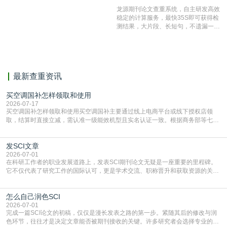
结果和杂志社一致,已发表过的文章检
龙源期刊论文查重系统，自主研发高效
测时注意填写第一作者,才能排除已发
稳定的计算服务，最快35S即可获得检
表文献复制比。（限制字符数1万）
测结果，大片段、长短句，不遗漏一处
相似，区分论文中的正确引用参考文
献。
最新查重资讯
买空调国补怎样领取和使用
2026-07-17
买空调国补怎样领取和使用买空调国补主要通过线上电商平台或线下授权店领
取，结算时直接立减‌，需认准一级能效机型且实名认证一致。根据商务部等七部
门部署的2026年消费品以旧换新政策，全国统一补贴标准，具体操作如下。‌‌‌哪里
能领到补贴首选‌京东APP‌搜索专属口令(如【家电补贴1637】、【国补立省
发SCI文章
4949】等，口令会随活动更新，以页面显示为准)进入补贴专场。淘宝/天猫也可
复制粘贴【8$FKFGgJq
2026-07-01
在科研工作者的职业发展道路上，发表SCI期刊论文无疑是一座重要的里程碑。
它不仅代表了研究工作的国际认可，更是学术交流、职称晋升和获取资源的关键
凭证。然而，对于许多初学者甚至是有经验的研究者来说，这个过程依然充满挑
战与困惑。从选题立意到投稿回应，每一步都需要精心的策略与扎实的工作。本
怎么自己润色SCI
篇AEIC学术交流中心小编就为大家介绍“发SCI文章”。一、精准定位是成功的第
一步发表SCI文章，首要解决的问题是“投
2026-07-01
完成一篇SCI论文的初稿，仅仅是漫长发表之路的第一步。紧随其后的修改与润
色环节，往往才是决定文章能否被期刊接收的关键。许多研究者会选择专业的语