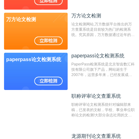
万方论文检测
万方论文检测
论文检测网站,万方数据平台推出的万
方查重系统是目前较为热门的检测系
统。究其原因，万方数据通过近年的发
展，在高校中也确立了自己的相应地
位，特别是部分高校直接将其视为毕业
检测系统，其真实性和权威性无可厚
paperpass论文检测系统
非。其次，相对于知网而言，万方检测
paperpass论文检测系统
费用少，上手容易，是学生初次论文查
PaperPass检测系统是北京智齿数汇科
重的推荐系统。
技有限公司旗下产品，网站诞生于
2007年，运营多年来，已经发展成为
国内可信赖的中文原创性检查和预防剽
窃的在线网站。 系统采用自主研发的
动态指纹越级扫描检测技术，该项技术
职称评审论文查重系统
职称评审论文查重系统
检测速度快、精度高，市场反映良好。
职称评审论文检测系统针对编辑部来
稿，已发表的文献，学校、事业单位职
称论文的检测!大部分杂志社用的文献
抄袭检测系统。可检测抄袭与剽窃、伪
造、篡改、不当署名、一稿多投等学术
不端文献，学术不端论文查重可供期刊
龙源期刊论文查重系统
龙源期刊论文查重系统
编辑部检测来稿和已发表的文献,检测