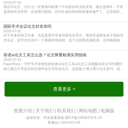
的内容里，有多少是AI生成的，防的是过
2026-07-01
现在写论文，为什么一定要做AI检测？不知道你有没有发现，最近这两年，不管
是高校毕业答辩，还是期刊投稿，对AI生成内容的检查越来越严了。之前就听身
边朋友说，初稿用AI整理了文献综述，没做AI检测就交了学校预审，直接被打回
要求修改，还差点被判定学术不规范，真的太冤了。现在国内多数高校和核心期
国际学术会议论文好发表吗
刊，都已经明确出台了相关规定：如果使用AI生成内容辅助写作，必须明确标
注，未标注的AI生成内容会被认定为不符合学
2026-07-01
对于许多科研工作者，尤其是青年学者和研究生而言，将研究成果发表于国际学
术会议，是学术生涯中一个重要的里程碑。这个过程既充满机遇，也伴随着挑
战。面对不同的会议等级、严格的评审标准和激烈的竞争，不少人心中都会产生
疑问：国际学术会议论文到底好不好发表？其价值和难度究竟如何衡量。本篇
靠谱ai论文工具怎么选？论文降重检测实用指南
AEIC学术交流中心小编就为大家介绍“国际学术会议论文好发表吗”。一、会议论
文发表的相对优势与期刊论文相比，国际会议论文的发
2026-07-01
PaperPass：守护学术原创性的优质ai论文工具ai论文工具能解决论文写作哪些
核心痛点不管是本科应届毕业生写毕业论文，还是硕士博士攒小论文发刊，或是
科研人员整理课题成果，都绕不开重复率核查、内容优化这两大难关。以前全靠
自己逐句读逐句改，熬好几个大夜不说，还经常改不到点上，交上去才发现重复
率超标，再返工太折腾。现在有了成熟的ai论文工具，这些痛点基本都能高效解
决。靠谱的ai论文工具，不止能帮你梳
查看更多 >
查重介绍
|
关于我们
|
联系我们
|
网站地图
|
电脑版
版权所有：毕业查重系统
闽ICP备20006702号-20
客服qq: 2302455749