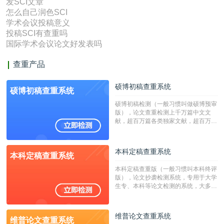
发SCI文章
怎么自己润色SCI
学术会议投稿意义
投稿SCI有查重吗
国际学术会议论文好发表吗
查重产品
硕博初稿查重系统
硕博初稿查重系统
硕博初稿检测（一般习惯叫做硕博预审
版），论文查重检测上千万篇中文文
献，超百万篇各类独家文献，超百万港
澳台地区学术文献过千万篇英文文献资
源，数亿个中英文互联网资源是全国高
校用来检测硕博论文的系统，检测范围
本科定稿查重系统
本科定稿查重系统
广，数据来源真实，检测算法合理!本
系统含有（学术库与源码库）。（限制
本科定稿查重版（一般习惯叫本科终评
字符数30万）
版），论文抄袭检测系统，专用于大学
生专、本科等论文检测的系统，大多数
专、本科院校使用此检测系统。（限制
字符数6万）
维普论文查重系统
维普论文查重系统