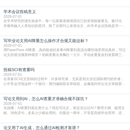
言润色服务，但这并非唯一途径。掌握自我润色的方法与技巧，不仅能提升论文
质量，更能在此过程中深化对学术写作的理解。如何系统、高效地打磨自己的论
学术会议投稿意义
文，使其在语言和学术表达上更符合国际期刊的要求，是每位研究者值得投入学
习的技能。本篇AEIC学术交流中心小编就为大家介
2026-07-01
在学术研究的漫长旅途中，每一位探索者都渴望自己的发现能被看见、被讨论、
并最终融入人类知识的星河。除了在期刊上发表论文，向学术会议投稿是另一个
至关重要且富有活力的环节。它不仅仅是一个提交文稿的动作，更是一扇通往更
广阔学术天地的大门，连接着个体研究与社会网络。本篇AEIC学术交流中心小编
写毕业论文用AI降重怎么操作才合规又能达标？
就为大家介绍“学术会议投稿意义”。一、加速研究成果的传播与反馈学术会议通
常具有周期短、时效性强的特点。相比期刊漫长的
2026-07-01
用PaperPass AI降重，真的能省好多事AI降重到底适合哪些场景用说真的，写过
论文的谁没懂那种痛苦？初稿查重出来飘红一大片，手动改重复改到凌晨两三
点，删了改改了删，重复率还是纹丝不动，截止日期一天天近，整个人都要焦虑
到秃头。这时候靠谱的AI降重真的就是救命稻草，选对工具，半天就能搞定你两
投稿SCI有查重吗
三天都做不完的事。不是所有人都需要用AI降重，但如果你符合下面这些场景，
真的可以试试：初稿写完重复率远超要
2026-07-01
在准备SCI论文投稿的过程中，许多研究者，尤其是初次涉足国际期刊的作者，
心中常会浮现这样一个疑问：期刊编辑部在审稿前，会像国内学位论文审核那
样，先对稿件进行重复率检查吗？这个疑虑关乎学术诚信的底线，也直接影响到
论文的初审通过率。实际上，SCI期刊对重复内容的审查是严谨投稿流程中不可
写论文用到AI，怎么AI查重才准确合规不踩坑？
或缺的一环。本篇AEIC学术交流中心小编就为大家介绍“投稿SCI有查重吗”。
一、查重是标准流程答案是明确的：绝大多数S
2026-07-01
先搞懂：AI查重到底在查什么？现在写论文，谁还没沾过AI？整理大纲、梳理文
献、润色语句，多多少少都会用到。但最近一两年，不管是高校毕业答辩，还是
期刊投稿，对AI生成内容的管控越来越严，只查普通文字重复率已经不够了，必
须加做AI查重。很多人分不清，AI查重和普通查重到底有啥区别？这里说透：普
论文用了AI生成，怎么通过AI检测才靠谱？
通查重查的是你的文字和已公开文献的重复比例，防的是抄袭；AI查重查的是你