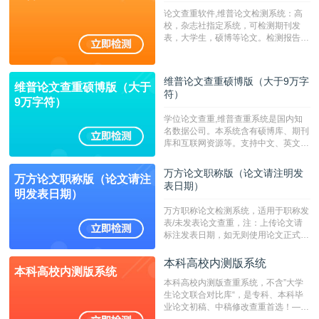
论文查重软件,维普论文检测系统：高
校，杂志社指定系统，可检测期刊发
表，大学生，硕博等论文。检测报告支
持PDF、网页格式，性价比高！--不支
持指定院校！！！
维普论文查重硕博版（大于9万字
维普论文查重硕博版（大于
符）
9万字符）
学位论文查重,维普查重系统是国内知
名数据公司。本系统含有硕博库、期刊
库和互联网资源等。支持中文、英文、
繁体、小语种论文检测，。--不支持指
定院校！！！
万方论文职称版（论文请注明发
万方论文职称版（论文请注
表日期）
明发表日期）
万方职称论文检测系统，适用于职称发
表/未发表论文查重，注：上传论文请
标注发表日期，如无则使用论文正式发
表时间；如未公开发表的，则用论文完
成时间作为发表日期。
本科高校内测版系统
本科高校内测版系统
本科高校内测版查重系统，不含”大学
生论文联合对比库“，是专科、本科毕
业论文初稿、中稿修改查重首选！——
不支持验证！！！