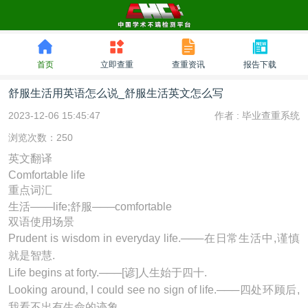
首页
立即查重
查重资讯
报告下载
舒服生活用英语怎么说_舒服生活英文怎么写
2023-12-06 15:45:47
作者 :
毕业查重系统
浏览次数：250
英文翻译
Comfortable life
重点词汇
生活───life;舒服───comfortable
双语使用场景
Prudent is wisdom in everyday
life
.───在日常生活中,谨慎
就是智慧.
Life begins at forty.───[谚]人生始于四十.
Looking around, I could see no sign of
life
.───四处环顾后,
我看不出有生命的迹象.