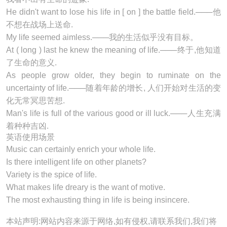
He didn't want to lose his
life
in [ on ] the battle field.───他
不想在战场上送命.
My
life
seemed aimless.───我的生活似乎没有目标。
At ( long ) last he knew the meaning of
life
.───终于,他知道
了生命的意义.
As people grow older, they begin to ruminate on the
uncertainty of
life
.───随着年龄的增长, 人们开始对生活的变
化无常冥思苦想.
Man's
life
is full of the various good or ill luck.───人生充满
着种种吉凶.
英语使用场景
Music can certainly enrich your whole
life
.
Is there intelligent
life
on other planets?
Variety is the spice of
life
.
What makes
life
dreary is the want of motive.
The most exhausting thing in
life
is being insincere.
本站声明:网站内容来源于网络,如有侵权,请联系我们,我们将