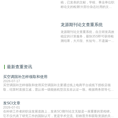
稿，已发表的文献，学校、事业单位职
称论文的检测!大部分杂志社用的文献
抄袭检测系统。可检测抄袭与剽窃、伪
造、篡改、不当署名、一稿多投等学术
不端文献，学术不端论文查重可供期刊
龙源期刊论文查重系统
龙源期刊论文查重系统
编辑部检测来稿和已发表的文献,检测
结果和杂志社一致,已发表过的文章检
龙源期刊论文查重系统，自主研发高效
测时注意填写第一作者,才能排除已发
稳定的计算服务，最快35S即可获得检
表文献复制比。（限制字符数1万）
测结果，大片段、长短句，不遗漏一处
相似，区分论文中的正确引用参考文
献。
最新查重资讯
买空调国补怎样领取和使用
2026-07-17
买空调国补怎样领取和使用买空调国补主要通过线上电商平台或线下授权店领
取，结算时直接立减‌，需认准一级能效机型且实名认证一致。根据商务部等七部
门部署的2026年消费品以旧换新政策，全国统一补贴标准，具体操作如下。‌‌‌哪里
能领到补贴首选‌京东APP‌搜索专属口令(如【家电补贴1637】、【国补立省
发SCI文章
4949】等，口令会随活动更新，以页面显示为准)进入补贴专场。淘宝/天猫也可
复制粘贴【8$FKFGgJq
2026-07-01
在科研工作者的职业发展道路上，发表SCI期刊论文无疑是一座重要的里程碑。
它不仅代表了研究工作的国际认可，更是学术交流、职称晋升和获取资源的关键