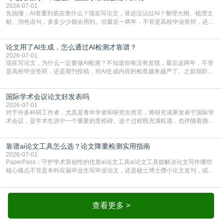
一、查重是标准流程答案是明确的：绝大多数S
2026-07-01
先搞懂：AI查重到底在查什么？现在写论文，谁还没沾过AI？整理大纲、梳理文
献、润色语句，多多少少都会用到。但最近一两年，不管是高校毕业答辩，还是
期刊投稿，对AI生成内容的管控越来越严，只查普通文字重复率已经不够了，必
须加做AI查重。很多人分不清，AI查重和普通查重到底有啥区别？这里说透：普
论文用了AI生成，怎么通过AI检测才靠谱？
通查重查的是你的文字和已公开文献的重复比例，防的是抄袭；AI查重查的是你
的内容里，有多少是AI生成的，防的是过
2026-07-01
现在写论文，为什么一定要做AI检测？不知道你有没有发现，最近这两年，不管
是高校毕业答辩，还是期刊投稿，对AI生成内容的检查越来越严了。之前就听身
边朋友说，初稿用AI整理了文献综述，没做AI检测就交了学校预审，直接被打回
要求修改，还差点被判定学术不规范，真的太冤了。现在国内多数高校和核心期
国际学术会议论文好发表吗
刊，都已经明确出台了相关规定：如果使用AI生成内容辅助写作，必须明确标
注，未标注的AI生成内容会被认定为不符合学
2026-07-01
对于许多科研工作者，尤其是青年学者和研究生而言，将研究成果发表于国际学
术会议，是学术生涯中一个重要的里程碑。这个过程既充满机遇，也伴随着挑
战。面对不同的会议等级、严格的评审标准和激烈的竞争，不少人心中都会产生
疑问：国际学术会议论文到底好不好发表？其价值和难度究竟如何衡量。本篇
靠谱ai论文工具怎么选？论文降重检测实用指南
AEIC学术交流中心小编就为大家介绍“国际学术会议论文好发表吗”。一、会议论
文发表的相对优势与期刊论文相比，国际会议论文的发
2026-07-01
PaperPass：守护学术原创性的优质ai论文工具ai论文工具能解决论文写作哪些
核心痛点不管是本科应届毕业生写毕业论文，还是硕士博士攒小论文发刊，或是
科研人员整理课题成果，都绕不开重复率核查、内容优化这两大难关。以前全靠
自己逐句读逐句改，熬好几个大夜不说，还经常改不到点上，交上去才发现重复
率超标，再返工太折腾。现在有了成熟的ai论文工具，这些痛点基本都能高效解
决。靠谱的ai论文工具，不止能帮你梳
查看更多 >