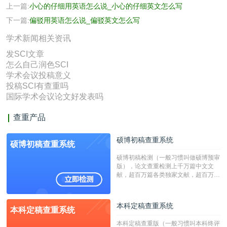
上一篇:
小心的仔细用英语怎么说_小心的仔细英文怎么写
下一篇:
偏驳用英语怎么说_偏驳英文怎么写
学术新闻相关资讯
发SCI文章
怎么自己润色SCI
学术会议投稿意义
投稿SCI有查重吗
国际学术会议论文好发表吗
查重产品
硕博初稿查重系统
硕博初稿查重系统
硕博初稿检测（一般习惯叫做硕博预审
版），论文查重检测上千万篇中文文
献，超百万篇各类独家文献，超百万港
澳台地区学术文献过千万篇英文文献资
源，数亿个中英文互联网资源是全国高
校用来检测硕博论文的系统，检测范围
本科定稿查重系统
本科定稿查重系统
广，数据来源真实，检测算法合理!本
系统含有（学术库与源码库）。（限制
本科定稿查重版（一般习惯叫本科终评
字符数30万）