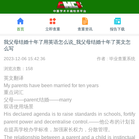
首页
立即查重
查重资讯
报告下载
我父母结婚十年了用英语怎么说_我父母结婚十年了英文怎
么写
2023-12-06 15:42:36
作者 :
毕业查重系统
浏览次数：158
英文翻译
My parents have been married for ten years
重点词汇
父母───parent;结婚───marry
双语使用场景
His declared agenda is to raise standards in schools, fortify
parent
power and decentralise control.───他公布的计划旨
在提高学校办学标准，加强家长权力，分散管理。
The relationship between a
parent
and a child is instinctual