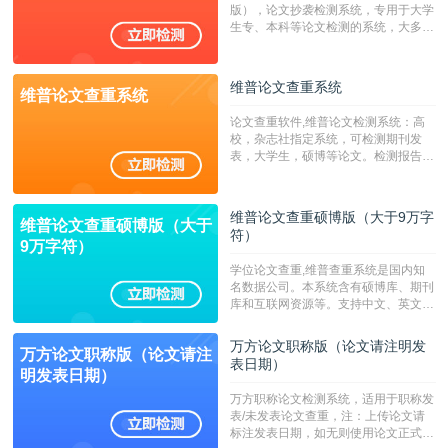
版），论文抄袭检测系统，专用于大学
生专、本科等论文检测的系统，大多数
专、本科院校使用此检测系统。（限制
字符数6万）
维普论文查重系统
维普论文查重系统
论文查重软件,维普论文检测系统：高
校，杂志社指定系统，可检测期刊发
表，大学生，硕博等论文。检测报告支
持PDF、网页格式，性价比高！--不支
持指定院校！！！
维普论文查重硕博版（大于9万字
维普论文查重硕博版（大于
符）
9万字符）
学位论文查重,维普查重系统是国内知
名数据公司。本系统含有硕博库、期刊
库和互联网资源等。支持中文、英文、
繁体、小语种论文检测，。--不支持指
定院校！！！
万方论文职称版（论文请注明发
万方论文职称版（论文请注
表日期）
明发表日期）
万方职称论文检测系统，适用于职称发
表/未发表论文查重，注：上传论文请
标注发表日期，如无则使用论文正式发