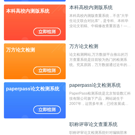
表时间；如未公开发表的，则用论文完
成时间作为发表日期。
本科高校内测版系统
本科高校内测版系统
本科高校内测版查重系统，不含”大学
生论文联合对比库“，是专科、本科毕
业论文初稿、中稿修改查重首选！——
不支持验证！！！
万方论文检测
万方论文检测
论文检测网站,万方数据平台推出的万
方查重系统是目前较为热门的检测系
统。究其原因，万方数据通过近年的发
展，在高校中也确立了自己的相应地
位，特别是部分高校直接将其视为毕业
检测系统，其真实性和权威性无可厚
paperpass论文检测系统
非。其次，相对于知网而言，万方检测
paperpass论文检测系统
费用少，上手容易，是学生初次论文查
PaperPass检测系统是北京智齿数汇科
重的推荐系统。
技有限公司旗下产品，网站诞生于
2007年，运营多年来，已经发展成为
国内可信赖的中文原创性检查和预防剽
窃的在线网站。 系统采用自主研发的
动态指纹越级扫描检测技术，该项技术
职称评审论文查重系统
职称评审论文查重系统
检测速度快、精度高，市场反映良好。
职称评审论文检测系统针对编辑部来