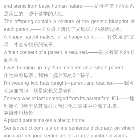
and stems from basic human nature.───父母与孩子的关系
是天生的，源于基本的人性。
The offspring contain a mixture of the genetic blueprint of
each
parent
.───子女身上遗传了父母双方的基因型板。
A happy
parent
makes for a happy child.───有快乐的父
母，才会有快乐的孩子。
written consent of a
parent
is required.───要求有家长的书
面同意。
I was bringing up my three children as a single
parent
.───
作为单身母亲，我独自抚养我的3个孩子。
I'm wearing two hats tonight—
parent
and teacher.───我今
晚身兼两职—既是家长又是老师。
Zeneca was at last demerged from its
parent
firm, ICI.───捷
利康公司终于从其母公司帝国化工集团中分离了出来。
英语使用场景
A placid
parent
makes a placid home.
Sentencedict.com is a online sentence dictionary, on which
you can find good sentences for a large number of words.