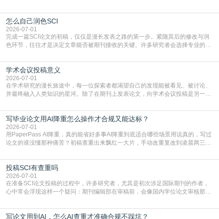
凭证。然而，对于许多初学者甚至是有经验的研究者来说，这个过程依然充满挑
战与困惑。从选题立意到投稿回应，每一步都需要精心的策略与扎实的工作。本
怎么自己润色SCI
篇AEIC学术交流中心小编就为大家介绍“发SCI文章”。一、精准定位是成功的第
一步发表SCI文章，首要解决的问题是“投
2026-07-01
完成一篇SCI论文的初稿，仅仅是漫长发表之路的第一步。紧随其后的修改与润
色环节，往往才是决定文章能否被期刊接收的关键。许多研究者会选择专业的语
言润色服务，但这并非唯一途径。掌握自我润色的方法与技巧，不仅能提升论文
质量，更能在此过程中深化对学术写作的理解。如何系统、高效地打磨自己的论
学术会议投稿意义
文，使其在语言和学术表达上更符合国际期刊的要求，是每位研究者值得投入学
习的技能。本篇AEIC学术交流中心小编就为大家介
2026-07-01
在学术研究的漫长旅途中，每一位探索者都渴望自己的发现能被看见、被讨论、
并最终融入人类知识的星河。除了在期刊上发表论文，向学术会议投稿是另一个
至关重要且富有活力的环节。它不仅仅是一个提交文稿的动作，更是一扇通往更
广阔学术天地的大门，连接着个体研究与社会网络。本篇AEIC学术交流中心小编
写毕业论文用AI降重怎么操作才合规又能达标？
就为大家介绍“学术会议投稿意义”。一、加速研究成果的传播与反馈学术会议通
常具有周期短、时效性强的特点。相比期刊漫长的
2026-07-01
用PaperPass AI降重，真的能省好多事AI降重到底适合哪些场景用说真的，写过
论文的谁没懂那种痛苦？初稿查重出来飘红一大片，手动改重复改到凌晨两三
点，删了改改了删，重复率还是纹丝不动，截止日期一天天近，整个人都要焦虑
到秃头。这时候靠谱的AI降重真的就是救命稻草，选对工具，半天就能搞定你两
投稿SCI有查重吗
三天都做不完的事。不是所有人都需要用AI降重，但如果你符合下面这些场景，
真的可以试试：初稿写完重复率远超要
2026-07-01
在准备SCI论文投稿的过程中，许多研究者，尤其是初次涉足国际期刊的作者，
心中常会浮现这样一个疑问：期刊编辑部在审稿前，会像国内学位论文审核那
样，先对稿件进行重复率检查吗？这个疑虑关乎学术诚信的底线，也直接影响到
论文的初审通过率。实际上，SCI期刊对重复内容的审查是严谨投稿流程中不可
写论文用到AI，怎么AI查重才准确合规不踩坑？
或缺的一环。本篇AEIC学术交流中心小编就为大家介绍“投稿SCI有查重吗”。