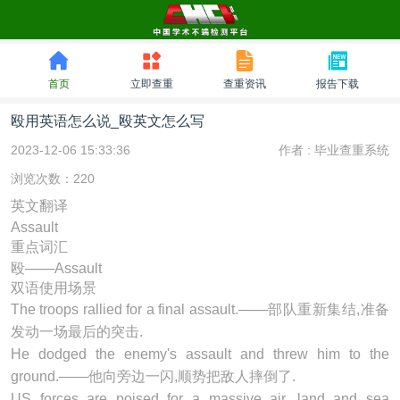
首页
立即查重
查重资讯
报告下载
殴用英语怎么说_殴英文怎么写
2023-12-06 15:33:36
作者 :
毕业查重系统
浏览次数：220
英文翻译
Assault
重点词汇
殴───Assault
双语使用场景
The troops rallied for a final
assault
.───部队重新集结,准备
发动一场最后的突击.
He dodged the enemy's
assault
and threw him to the
ground.───他向旁边一闪,顺势把敌人摔倒了.
US forces are poised for a massive air, land and sea