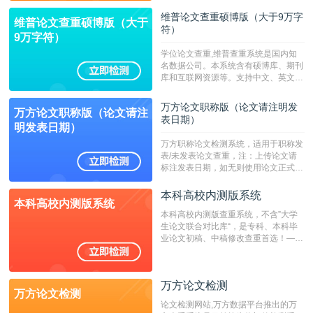
维普论文查重硕博版（大于9万字
维普论文查重硕博版（大于
符）
9万字符）
学位论文查重,维普查重系统是国内知
名数据公司。本系统含有硕博库、期刊
库和互联网资源等。支持中文、英文、
繁体、小语种论文检测，。--不支持指
定院校！！！
万方论文职称版（论文请注明发
万方论文职称版（论文请注
表日期）
明发表日期）
万方职称论文检测系统，适用于职称发
表/未发表论文查重，注：上传论文请
标注发表日期，如无则使用论文正式发
表时间；如未公开发表的，则用论文完
成时间作为发表日期。
本科高校内测版系统
本科高校内测版系统
本科高校内测版查重系统，不含”大学
生论文联合对比库“，是专科、本科毕
业论文初稿、中稿修改查重首选！——
不支持验证！！！
万方论文检测
万方论文检测
论文检测网站,万方数据平台推出的万