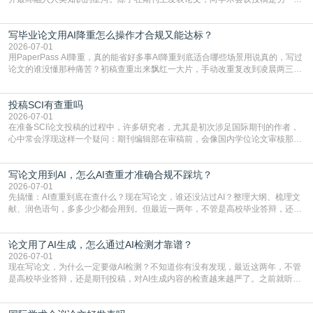
至关重要且富有活力的环节。它不仅仅是一个提交文稿的动作，更是一扇通往更
广阔学术天地的大门，连接着个体研究与社会网络。本篇AEIC学术交流中心小编
写毕业论文用AI降重怎么操作才合规又能达标？
就为大家介绍“学术会议投稿意义”。一、加速研究成果的传播与反馈学术会议通
常具有周期短、时效性强的特点。相比期刊漫长的
2026-07-01
用PaperPass AI降重，真的能省好多事AI降重到底适合哪些场景用说真的，写过
论文的谁没懂那种痛苦？初稿查重出来飘红一大片，手动改重复改到凌晨两三
点，删了改改了删，重复率还是纹丝不动，截止日期一天天近，整个人都要焦虑
到秃头。这时候靠谱的AI降重真的就是救命稻草，选对工具，半天就能搞定你两
投稿SCI有查重吗
三天都做不完的事。不是所有人都需要用AI降重，但如果你符合下面这些场景，
真的可以试试：初稿写完重复率远超要
2026-07-01
在准备SCI论文投稿的过程中，许多研究者，尤其是初次涉足国际期刊的作者，
心中常会浮现这样一个疑问：期刊编辑部在审稿前，会像国内学位论文审核那
样，先对稿件进行重复率检查吗？这个疑虑关乎学术诚信的底线，也直接影响到
论文的初审通过率。实际上，SCI期刊对重复内容的审查是严谨投稿流程中不可
写论文用到AI，怎么AI查重才准确合规不踩坑？
或缺的一环。本篇AEIC学术交流中心小编就为大家介绍“投稿SCI有查重吗”。
一、查重是标准流程答案是明确的：绝大多数S
2026-07-01
先搞懂：AI查重到底在查什么？现在写论文，谁还没沾过AI？整理大纲、梳理文
献、润色语句，多多少少都会用到。但最近一两年，不管是高校毕业答辩，还是
期刊投稿，对AI生成内容的管控越来越严，只查普通文字重复率已经不够了，必
须加做AI查重。很多人分不清，AI查重和普通查重到底有啥区别？这里说透：普
论文用了AI生成，怎么通过AI检测才靠谱？
通查重查的是你的文字和已公开文献的重复比例，防的是抄袭；AI查重查的是你
的内容里，有多少是AI生成的，防的是过
2026-07-01
现在写论文，为什么一定要做AI检测？不知道你有没有发现，最近这两年，不管
是高校毕业答辩，还是期刊投稿，对AI生成内容的检查越来越严了。之前就听身
边朋友说，初稿用AI整理了文献综述，没做AI检测就交了学校预审，直接被打回
要求修改，还差点被判定学术不规范，真的太冤了。现在国内多数高校和核心期