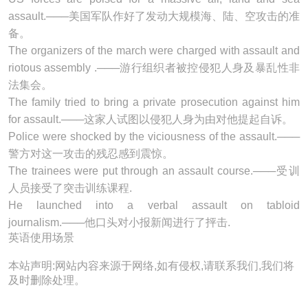
assault
.───美国军队作好了发动大规模海、陆、空攻击的准
备。
The organizers of the march were charged with
assault
and
riotous assembly .───游行组织者被控侵犯人身及暴乱性非
法集会。
The family tried to bring a private prosecution against him
for
assault
.───这家人试图以侵犯人身为由对他提起自诉。
Police were shocked by the viciousness of the
assault
.───
警方对这一攻击的残忍感到震惊。
The trainees were put through an
assault
course.───受训
人员接受了突击训练课程.
He launched into a verbal
assault
on tabloid
journalism.───他口头对小报新闻进行了抨击.
英语使用场景
本站声明:网站内容来源于网络,如有侵权,请联系我们,我们将
及时删除处理。