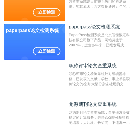
方查重系统是目前较为热门的检测系
统。究其原因，万方数据通过近年的发
展，在高校中也确立了自己的相应地
位，特别是部分高校直接将其视为毕业
检测系统，其真实性和权威性无可厚
paperpass论文检测系统
非。其次，相对于知网而言，万方检测
paperpass论文检测系统
费用少，上手容易，是学生初次论文查
PaperPass检测系统是北京智齿数汇科
重的推荐系统。
技有限公司旗下产品，网站诞生于
2007年，运营多年来，已经发展成为
国内可信赖的中文原创性检查和预防剽
窃的在线网站。 系统采用自主研发的
动态指纹越级扫描检测技术，该项技术
职称评审论文查重系统
职称评审论文查重系统
检测速度快、精度高，市场反映良好。
职称评审论文检测系统针对编辑部来
稿，已发表的文献，学校、事业单位职
称论文的检测!大部分杂志社用的文献
抄袭检测系统。可检测抄袭与剽窃、伪
造、篡改、不当署名、一稿多投等学术
不端文献，学术不端论文查重可供期刊
龙源期刊论文查重系统
龙源期刊论文查重系统
编辑部检测来稿和已发表的文献,检测
结果和杂志社一致,已发表过的文章检
龙源期刊论文查重系统，自主研发高效
测时注意填写第一作者,才能排除已发
稳定的计算服务，最快35S即可获得检
表文献复制比。（限制字符数1万）
测结果，大片段、长短句，不遗漏一处
相似，区分论文中的正确引用参考文
献。