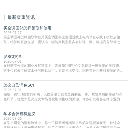
最新查重资讯
买空调国补怎样领取和使用
2026-07-17
买空调国补怎样领取和使用买空调国补主要通过线上电商平台或线下授权店领
取，结算时直接立减‌，需认准一级能效机型且实名认证一致。根据商务部等七部
门部署的2026年消费品以旧换新政策，全国统一补贴标准，具体操作如下。‌‌‌哪里
能领到补贴首选‌京东APP‌搜索专属口令(如【家电补贴1637】、【国补立省
发SCI文章
4949】等，口令会随活动更新，以页面显示为准)进入补贴专场。淘宝/天猫也可
复制粘贴【8$FKFGgJq
2026-07-01
在科研工作者的职业发展道路上，发表SCI期刊论文无疑是一座重要的里程碑。
它不仅代表了研究工作的国际认可，更是学术交流、职称晋升和获取资源的关键
凭证。然而，对于许多初学者甚至是有经验的研究者来说，这个过程依然充满挑
战与困惑。从选题立意到投稿回应，每一步都需要精心的策略与扎实的工作。本
怎么自己润色SCI
篇AEIC学术交流中心小编就为大家介绍“发SCI文章”。一、精准定位是成功的第
一步发表SCI文章，首要解决的问题是“投
2026-07-01
完成一篇SCI论文的初稿，仅仅是漫长发表之路的第一步。紧随其后的修改与润
色环节，往往才是决定文章能否被期刊接收的关键。许多研究者会选择专业的语
言润色服务，但这并非唯一途径。掌握自我润色的方法与技巧，不仅能提升论文
质量，更能在此过程中深化对学术写作的理解。如何系统、高效地打磨自己的论
学术会议投稿意义
文，使其在语言和学术表达上更符合国际期刊的要求，是每位研究者值得投入学
习的技能。本篇AEIC学术交流中心小编就为大家介
2026-07-01
在学术研究的漫长旅途中，每一位探索者都渴望自己的发现能被看见、被讨论、
并最终融入人类知识的星河。除了在期刊上发表论文，向学术会议投稿是另一个