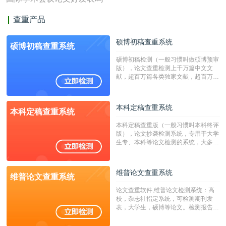
查重产品
硕博初稿查重系统
硕博初稿查重系统
硕博初稿检测（一般习惯叫做硕博预审
版），论文查重检测上千万篇中文文
献，超百万篇各类独家文献，超百万港
澳台地区学术文献过千万篇英文文献资
源，数亿个中英文互联网资源是全国高
校用来检测硕博论文的系统，检测范围
本科定稿查重系统
本科定稿查重系统
广，数据来源真实，检测算法合理!本
系统含有（学术库与源码库）。（限制
本科定稿查重版（一般习惯叫本科终评
字符数30万）
版），论文抄袭检测系统，专用于大学
生专、本科等论文检测的系统，大多数
专、本科院校使用此检测系统。（限制
字符数6万）
维普论文查重系统
维普论文查重系统
论文查重软件,维普论文检测系统：高
校，杂志社指定系统，可检测期刊发
表，大学生，硕博等论文。检测报告支
持PDF、网页格式，性价比高！--不支
持指定院校！！！