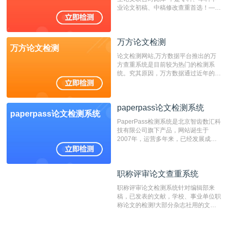
业论文初稿、中稿修改查重首选！——
不支持验证！！！
万方论文检测
万方论文检测
论文检测网站,万方数据平台推出的万
方查重系统是目前较为热门的检测系
统。究其原因，万方数据通过近年的发
展，在高校中也确立了自己的相应地
位，特别是部分高校直接将其视为毕业
检测系统，其真实性和权威性无可厚
paperpass论文检测系统
非。其次，相对于知网而言，万方检测
paperpass论文检测系统
费用少，上手容易，是学生初次论文查
PaperPass检测系统是北京智齿数汇科
重的推荐系统。
技有限公司旗下产品，网站诞生于
2007年，运营多年来，已经发展成为
国内可信赖的中文原创性检查和预防剽
窃的在线网站。 系统采用自主研发的
动态指纹越级扫描检测技术，该项技术
职称评审论文查重系统
职称评审论文查重系统
检测速度快、精度高，市场反映良好。
职称评审论文检测系统针对编辑部来
稿，已发表的文献，学校、事业单位职
称论文的检测!大部分杂志社用的文献
抄袭检测系统。可检测抄袭与剽窃、伪
造、篡改、不当署名、一稿多投等学术