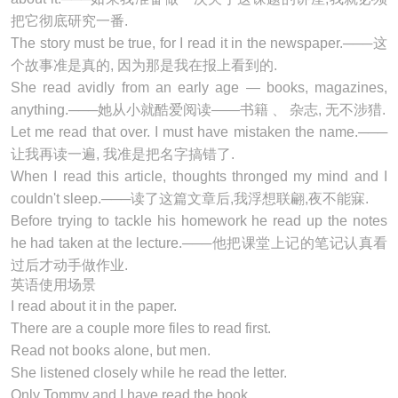
把它彻底研究一番.
The story must be true, for I
read
it in the newspaper.───这
个故事准是真的, 因为那是我在报上看到的.
She
read
avidly from an early age — books, magazines,
anything.───她从小就酷爱阅读——书籍 、 杂志, 无不涉猎.
Let me
read
that over. I must have mistaken the name.───
让我再读一遍, 我准是把名字搞错了.
When I
read
this article, thoughts thronged my mind and I
couldn't sleep.───读了这篇文章后,我浮想联翩,夜不能寐.
Before trying to tackle his homework he
read
up the notes
he had taken at the lecture.───他把课堂上记的笔记认真看
过后才动手做作业.
英语使用场景
I
read
about it in the paper.
There are a couple more files to
read
first.
Read not books alone, but men.
She listened closely while he
read
the letter.
Only Tommy and I have
read
the book.