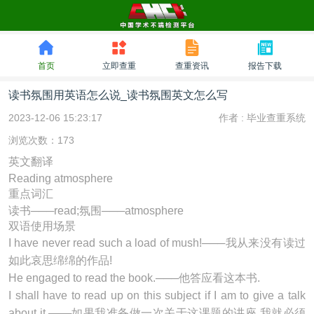
首页
立即查重
查重资讯
报告下载
读书氛围用英语怎么说_读书氛围英文怎么写
2023-12-06 15:23:17
作者 :
毕业查重系统
浏览次数：173
英文翻译
Reading atmosphere
重点词汇
读书───read;氛围───atmosphere
双语使用场景
I have never
read
such a load of mush!───我从来没有读过
如此哀思绵绵的作品!
He engaged to
read
the book.───他答应看这本书.
I shall have to
read
up on this subject if I am to give a talk
about it.───如果我准备做一次关于这课题的讲座,我就必须