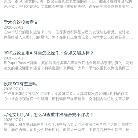
完成一篇SCI论文的初稿，仅仅是漫长发表之路的第一步。紧随其后的修改与润
色环节，往往才是决定文章能否被期刊接收的关键。许多研究者会选择专业的语
言润色服务，但这并非唯一途径。掌握自我润色的方法与技巧，不仅能提升论文
质量，更能在此过程中深化对学术写作的理解。如何系统、高效地打磨自己的论
学术会议投稿意义
文，使其在语言和学术表达上更符合国际期刊的要求，是每位研究者值得投入学
习的技能。本篇AEIC学术交流中心小编就为大家介
2026-07-01
在学术研究的漫长旅途中，每一位探索者都渴望自己的发现能被看见、被讨论、
并最终融入人类知识的星河。除了在期刊上发表论文，向学术会议投稿是另一个
至关重要且富有活力的环节。它不仅仅是一个提交文稿的动作，更是一扇通往更
广阔学术天地的大门，连接着个体研究与社会网络。本篇AEIC学术交流中心小编
写毕业论文用AI降重怎么操作才合规又能达标？
就为大家介绍“学术会议投稿意义”。一、加速研究成果的传播与反馈学术会议通
常具有周期短、时效性强的特点。相比期刊漫长的
2026-07-01
用PaperPass AI降重，真的能省好多事AI降重到底适合哪些场景用说真的，写过
论文的谁没懂那种痛苦？初稿查重出来飘红一大片，手动改重复改到凌晨两三
点，删了改改了删，重复率还是纹丝不动，截止日期一天天近，整个人都要焦虑
到秃头。这时候靠谱的AI降重真的就是救命稻草，选对工具，半天就能搞定你两
投稿SCI有查重吗
三天都做不完的事。不是所有人都需要用AI降重，但如果你符合下面这些场景，
真的可以试试：初稿写完重复率远超要
2026-07-01
在准备SCI论文投稿的过程中，许多研究者，尤其是初次涉足国际期刊的作者，
心中常会浮现这样一个疑问：期刊编辑部在审稿前，会像国内学位论文审核那
样，先对稿件进行重复率检查吗？这个疑虑关乎学术诚信的底线，也直接影响到
论文的初审通过率。实际上，SCI期刊对重复内容的审查是严谨投稿流程中不可
写论文用到AI，怎么AI查重才准确合规不踩坑？
或缺的一环。本篇AEIC学术交流中心小编就为大家介绍“投稿SCI有查重吗”。
一、查重是标准流程答案是明确的：绝大多数S
2026-07-01
先搞懂：AI查重到底在查什么？现在写论文，谁还没沾过AI？整理大纲、梳理文
献、润色语句，多多少少都会用到。但最近一两年，不管是高校毕业答辩，还是
期刊投稿，对AI生成内容的管控越来越严，只查普通文字重复率已经不够了，必