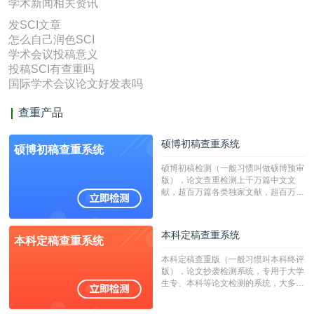
学术新闻相关资讯
发SCI文章
怎么自己润色SCI
学术会议投稿意义
投稿SCI有查重吗
国际学术会议论文好发表吗
查重产品
硕博初稿查重系统
硕博初稿查重系统
硕博初稿检测（一般习惯叫做硕博预审
版），论文查重检测上千万篇中文文
献，超百万篇各类独家文献，超百万港
澳台地区学术文献过千万篇英文文献资
源，数亿个中英文互联网资源是全国高
校用来检测硕博论文的系统，检测范围
本科定稿查重系统
本科定稿查重系统
广，数据来源真实，检测算法合理!本
系统含有（学术库与源码库）。（限制
本科定稿查重版（一般习惯叫本科终评
字符数30万）
版），论文抄袭检测系统，专用于大学
生专、本科等论文检测的系统，大多数
专、本科院校使用此检测系统。（限制
字符数6万）