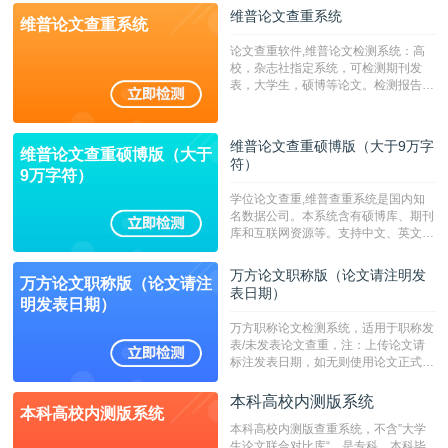
维普论文查重系统
维普论文查重系统
论文查重软件,维普论文检测系统：高
校，杂志社指定系统，可检测期刊发
表，大学生，硕博等论文。检测报告支
持PDF、网页格式，性价比高！--不支
持指定院校！！！
维普论文查重硕博版（大于9万字
维普论文查重硕博版（大于
符）
9万字符）
学位论文查重,维普查重系统是国内知
名数据公司。本系统含有硕博库、期刊
库和互联网资源等。支持中文、英文、
繁体、小语种论文检测，。--不支持指
定院校！！！
万方论文职称版（论文请注明发
万方论文职称版（论文请注
表日期）
明发表日期）
万方职称论文检测系统，适用于职称发
表/未发表论文查重，注：上传论文请
标注发表日期，如无则使用论文正式发
表时间；如未公开发表的，则用论文完
成时间作为发表日期。
本科高校内测版系统
本科高校内测版系统
本科高校内测版查重系统，不含”大学
生论文联合对比库“，是专科、本科毕