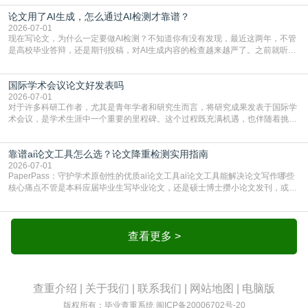
须加做AI查重。很多人分不清，AI查重和普通查重到底有啥区别？这里说透：普
论文用了AI生成，怎么通过AI检测才靠谱？
通查重查的是你的文字和已公开文献的重复比例，防的是抄袭；AI查重查的是你
的内容里，有多少是AI生成的，防的是过
2026-07-01
现在写论文，为什么一定要做AI检测？不知道你有没有发现，最近这两年，不管
是高校毕业答辩，还是期刊投稿，对AI生成内容的检查越来越严了。之前就听身
边朋友说，初稿用AI整理了文献综述，没做AI检测就交了学校预审，直接被打回
要求修改，还差点被判定学术不规范，真的太冤了。现在国内多数高校和核心期
国际学术会议论文好发表吗
刊，都已经明确出台了相关规定：如果使用AI生成内容辅助写作，必须明确标
注，未标注的AI生成内容会被认定为不符合学
2026-07-01
对于许多科研工作者，尤其是青年学者和研究生而言，将研究成果发表于国际学
术会议，是学术生涯中一个重要的里程碑。这个过程既充满机遇，也伴随着挑
战。面对不同的会议等级、严格的评审标准和激烈的竞争，不少人心中都会产生
疑问：国际学术会议论文到底好不好发表？其价值和难度究竟如何衡量。本篇
靠谱ai论文工具怎么选？论文降重检测实用指南
AEIC学术交流中心小编就为大家介绍“国际学术会议论文好发表吗”。一、会议论
文发表的相对优势与期刊论文相比，国际会议论文的发
2026-07-01
PaperPass：守护学术原创性的优质ai论文工具ai论文工具能解决论文写作哪些
核心痛点不管是本科应届毕业生写毕业论文，还是硕士博士攒小论文发刊，或是
科研人员整理课题成果，都绕不开重复率核查、内容优化这两大难关。以前全靠
自己逐句读逐句改，熬好几个大夜不说，还经常改不到点上，交上去才发现重复
率超标，再返工太折腾。现在有了成熟的ai论文工具，这些痛点基本都能高效解
决。靠谱的ai论文工具，不止能帮你梳
查看更多 >
查重介绍
|
关于我们
|
联系我们
|
网站地图
|
电脑版
版权所有：毕业查重系统
闽ICP备20006702号-20