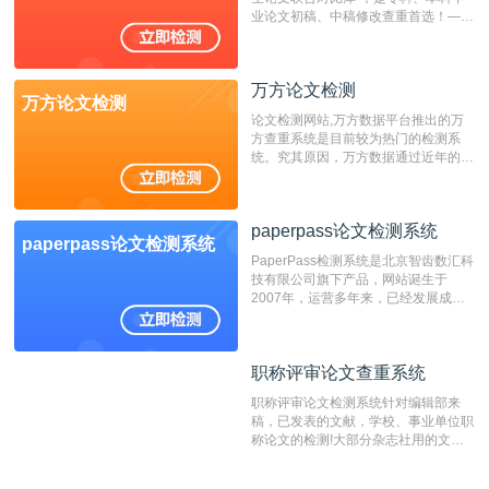
业论文初稿、中稿修改查重首选！——
不支持验证！！！
万方论文检测
万方论文检测
论文检测网站,万方数据平台推出的万
方查重系统是目前较为热门的检测系
统。究其原因，万方数据通过近年的发
展，在高校中也确立了自己的相应地
位，特别是部分高校直接将其视为毕业
检测系统，其真实性和权威性无可厚
paperpass论文检测系统
非。其次，相对于知网而言，万方检测
paperpass论文检测系统
费用少，上手容易，是学生初次论文查
PaperPass检测系统是北京智齿数汇科
重的推荐系统。
技有限公司旗下产品，网站诞生于
2007年，运营多年来，已经发展成为
国内可信赖的中文原创性检查和预防剽
窃的在线网站。 系统采用自主研发的
动态指纹越级扫描检测技术，该项技术
职称评审论文查重系统
职称评审论文查重系统
检测速度快、精度高，市场反映良好。
职称评审论文检测系统针对编辑部来
稿，已发表的文献，学校、事业单位职
称论文的检测!大部分杂志社用的文献
抄袭检测系统。可检测抄袭与剽窃、伪
造、篡改、不当署名、一稿多投等学术