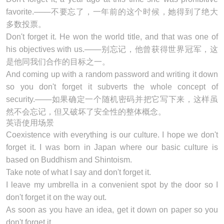
favorite.───不要忘了，一年前的这个时候，她得到了绝大
多数投票。
Don't forget it. He won the world title, and that was one of
his objectives with us.───别忘记，他曾获得世界冠军，这
是他同我们合作的目标之一。
And coming up with a random password and writing it down
so you
don't forget it
subverts the whole concept of
security.───如果确定一个随机密码并把它写下来，这样虽
然不会忘记，但又破坏了安全性的整体概念。
英语使用场景
Coexistence with everything is our culture. I hope we
don't
forget it
. I was born in Japan where our basic culture is
based on Buddhism and Shintoism.
Take note of what I say and
don't forget it
.
I leave my umbrella in a convenient spot by the door so I
don't forget it
on the way out.
As soon as you have an idea, get it down on paper so you
don't forget it
.