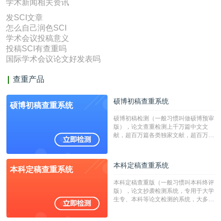
学术新闻相关资讯
发SCI文章
怎么自己润色SCI
学术会议投稿意义
投稿SCI有查重吗
国际学术会议论文好发表吗
查重产品
硕博初稿查重系统
硕博初稿查重系统
硕博初稿检测（一般习惯叫做硕博预审
版），论文查重检测上千万篇中文文
献，超百万篇各类独家文献，超百万港
澳台地区学术文献过千万篇英文文献资
源，数亿个中英文互联网资源是全国高
校用来检测硕博论文的系统，检测范围
本科定稿查重系统
本科定稿查重系统
广，数据来源真实，检测算法合理!本
系统含有（学术库与源码库）。（限制
本科定稿查重版（一般习惯叫本科终评
字符数30万）
版），论文抄袭检测系统，专用于大学
生专、本科等论文检测的系统，大多数
专、本科院校使用此检测系统。（限制
字符数6万）