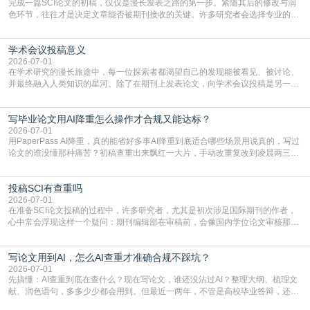
完成一篇SCI论文的初稿，仅仅是漫长发表之路的第一步。紧随其后的修改与润
色环节，往往才是决定文章能否被期刊接收的关键。许多研究者会选择专业的语
言润色服务，但这并非唯一途径。掌握自我润色的方法与技巧，不仅能提升论文
质量，更能在此过程中深化对学术写作的理解。如何系统、高效地打磨自己的论
学术会议投稿意义
文，使其在语言和学术表达上更符合国际期刊的要求，是每位研究者值得投入学
习的技能。本篇AEIC学术交流中心小编就为大家介
2026-07-01
在学术研究的漫长旅途中，每一位探索者都渴望自己的发现能被看见、被讨论、
并最终融入人类知识的星河。除了在期刊上发表论文，向学术会议投稿是另一个
至关重要且富有活力的环节。它不仅仅是一个提交文稿的动作，更是一扇通往更
广阔学术天地的大门，连接着个体研究与社会网络。本篇AEIC学术交流中心小编
写毕业论文用AI降重怎么操作才合规又能达标？
就为大家介绍“学术会议投稿意义”。一、加速研究成果的传播与反馈学术会议通
常具有周期短、时效性强的特点。相比期刊漫长的
2026-07-01
用PaperPass AI降重，真的能省好多事AI降重到底适合哪些场景用说真的，写过
论文的谁没懂那种痛苦？初稿查重出来飘红一大片，手动改重复改到凌晨两三
点，删了改改了删，重复率还是纹丝不动，截止日期一天天近，整个人都要焦虑
到秃头。这时候靠谱的AI降重真的就是救命稻草，选对工具，半天就能搞定你两
投稿SCI有查重吗
三天都做不完的事。不是所有人都需要用AI降重，但如果你符合下面这些场景，
真的可以试试：初稿写完重复率远超要
2026-07-01
在准备SCI论文投稿的过程中，许多研究者，尤其是初次涉足国际期刊的作者，
心中常会浮现这样一个疑问：期刊编辑部在审稿前，会像国内学位论文审核那
样，先对稿件进行重复率检查吗？这个疑虑关乎学术诚信的底线，也直接影响到
论文的初审通过率。实际上，SCI期刊对重复内容的审查是严谨投稿流程中不可
写论文用到AI，怎么AI查重才准确合规不踩坑？
或缺的一环。本篇AEIC学术交流中心小编就为大家介绍“投稿SCI有查重吗”。
一、查重是标准流程答案是明确的：绝大多数S
2026-07-01
先搞懂：AI查重到底在查什么？现在写论文，谁还没沾过AI？整理大纲、梳理文
献、润色语句，多多少少都会用到。但最近一两年，不管是高校毕业答辩，还是
期刊投稿，对AI生成内容的管控越来越严，只查普通文字重复率已经不够了，必