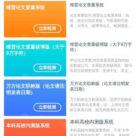
维普论文查重系统
维普论文查重系统
论文查重软件,维普论文检测系统：高
校，杂志社指定系统，可检测期刊发
表，大学生，硕博等论文。检测报告支
持PDF、网页格式，性价比高！--不支
持指定院校！！！
维普论文查重硕博版（大于9万字
维普论文查重硕博版（大于
符）
9万字符）
学位论文查重,维普查重系统是国内知
名数据公司。本系统含有硕博库、期刊
库和互联网资源等。支持中文、英文、
繁体、小语种论文检测，。--不支持指
定院校！！！
万方论文职称版（论文请注明发
万方论文职称版（论文请注
表日期）
明发表日期）
万方职称论文检测系统，适用于职称发
表/未发表论文查重，注：上传论文请
标注发表日期，如无则使用论文正式发
表时间；如未公开发表的，则用论文完
成时间作为发表日期。
本科高校内测版系统
本科高校内测版系统
本科高校内测版查重系统，不含”大学
生论文联合对比库“，是专科、本科毕