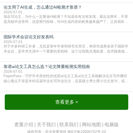
须加做AI查重。很多人分不清，AI查重和普通查重到底有啥区别？这里说透：普
论文用了AI生成，怎么通过AI检测才靠谱？
通查重查的是你的文字和已公开文献的重复比例，防的是抄袭；AI查重查的是你
的内容里，有多少是AI生成的，防的是过
2026-07-01
现在写论文，为什么一定要做AI检测？不知道你有没有发现，最近这两年，不管
是高校毕业答辩，还是期刊投稿，对AI生成内容的检查越来越严了。之前就听身
边朋友说，初稿用AI整理了文献综述，没做AI检测就交了学校预审，直接被打回
要求修改，还差点被判定学术不规范，真的太冤了。现在国内多数高校和核心期
国际学术会议论文好发表吗
刊，都已经明确出台了相关规定：如果使用AI生成内容辅助写作，必须明确标
注，未标注的AI生成内容会被认定为不符合学
2026-07-01
对于许多科研工作者，尤其是青年学者和研究生而言，将研究成果发表于国际学
术会议，是学术生涯中一个重要的里程碑。这个过程既充满机遇，也伴随着挑
战。面对不同的会议等级、严格的评审标准和激烈的竞争，不少人心中都会产生
疑问：国际学术会议论文到底好不好发表？其价值和难度究竟如何衡量。本篇
靠谱ai论文工具怎么选？论文降重检测实用指南
AEIC学术交流中心小编就为大家介绍“国际学术会议论文好发表吗”。一、会议论
文发表的相对优势与期刊论文相比，国际会议论文的发
2026-07-01
PaperPass：守护学术原创性的优质ai论文工具ai论文工具能解决论文写作哪些
核心痛点不管是本科应届毕业生写毕业论文，还是硕士博士攒小论文发刊，或是
科研人员整理课题成果，都绕不开重复率核查、内容优化这两大难关。以前全靠
自己逐句读逐句改，熬好几个大夜不说，还经常改不到点上，交上去才发现重复
率超标，再返工太折腾。现在有了成熟的ai论文工具，这些痛点基本都能高效解
决。靠谱的ai论文工具，不止能帮你梳
查看更多 >
查重介绍
|
关于我们
|
联系我们
|
网站地图
|
电脑版
版权所有：毕业查重系统
闽ICP备20006702号-20