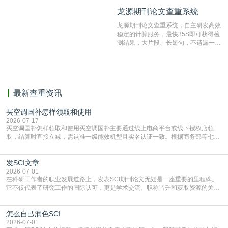
不端文献，学术不端论文查重可供期刊
龙源期刊论文查重系统
龙源期刊论文查重系统
编辑部检测来稿和已发表的文献,检测
结果和杂志社一致,已发表过的文章检
龙源期刊论文查重系统，自主研发高效
测时注意填写第一作者,才能排除已发
稳定的计算服务，最快35S即可获得检
表文献复制比。（限制字符数1万）
测结果，大片段、长短句，不遗漏一处
相似，区分论文中的正确引用参考文
献。
最新查重资讯
买空调国补怎样领取和使用
2026-07-17
买空调国补怎样领取和使用买空调国补主要通过线上电商平台或线下授权店领
取，结算时直接立减‌，需认准一级能效机型且实名认证一致。根据商务部等七部
门部署的2026年消费品以旧换新政策，全国统一补贴标准，具体操作如下。‌‌‌哪里
能领到补贴首选‌京东APP‌搜索专属口令(如【家电补贴1637】、【国补立省
发SCI文章
4949】等，口令会随活动更新，以页面显示为准)进入补贴专场。淘宝/天猫也可
复制粘贴【8$FKFGgJq
2026-07-01
在科研工作者的职业发展道路上，发表SCI期刊论文无疑是一座重要的里程碑。
它不仅代表了研究工作的国际认可，更是学术交流、职称晋升和获取资源的关键
凭证。然而，对于许多初学者甚至是有经验的研究者来说，这个过程依然充满挑
战与困惑。从选题立意到投稿回应，每一步都需要精心的策略与扎实的工作。本
怎么自己润色SCI
篇AEIC学术交流中心小编就为大家介绍“发SCI文章”。一、精准定位是成功的第
一步发表SCI文章，首要解决的问题是“投
2026-07-01