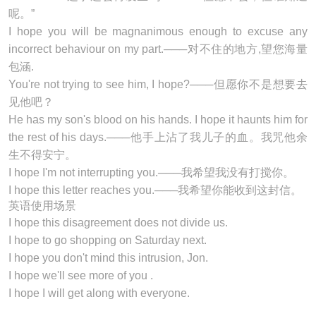
呢。”
I hope you will be magnanimous enough to excuse any
incorrect behaviour on my part.───对不住的地方,望您海量
包涵.
You're not trying to see him, I hope?───但愿你不是想要去
见他吧？
He has my son's blood on his hands. I hope it haunts him for
the rest of his days.───他手上沾了我儿子的血。我咒他余
生不得安宁。
I hope I'm not interrupting you.───我希望我没有打搅你。
I hope this letter reaches you.───我希望你能收到这封信。
英语使用场景
I hope this disagreement does not divide us.
I hope to go shopping on Saturday next.
I hope you don't mind this intrusion, Jon.
I hope we'll see more of you .
I hope I will get along with everyone.