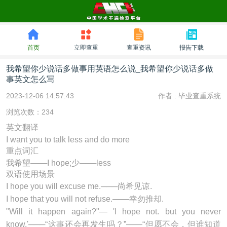
首页
立即查重
查重资讯
报告下载
我希望你少说话多做事用英语怎么说_我希望你少说话多做
事英文怎么写
2023-12-06 14:57:43
作者 :
毕业查重系统
浏览次数：234
英文翻译
I want you to talk less and do more
重点词汇
我希望───I hope;少───less
双语使用场景
I hope you will excuse me.───尚希见谅.
I hope that you will not refuse.───幸勿推却.
"Will it happen again?"— 'I hope not. but you never
know.'───“这事还会再发生吗？”——“但愿不会，但谁知道