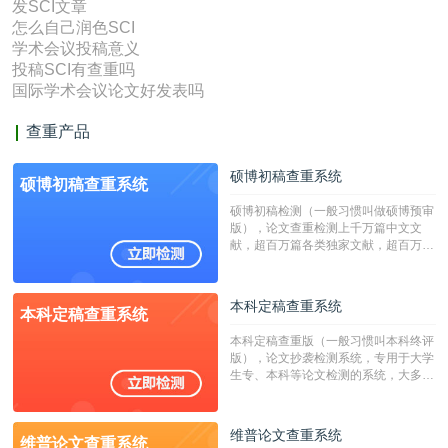
发SCI文章
怎么自己润色SCI
学术会议投稿意义
投稿SCI有查重吗
国际学术会议论文好发表吗
查重产品
硕博初稿查重系统
硕博初稿查重系统
硕博初稿检测（一般习惯叫做硕博预审
版），论文查重检测上千万篇中文文
献，超百万篇各类独家文献，超百万港
澳台地区学术文献过千万篇英文文献资
源，数亿个中英文互联网资源是全国高
校用来检测硕博论文的系统，检测范围
本科定稿查重系统
本科定稿查重系统
广，数据来源真实，检测算法合理!本
系统含有（学术库与源码库）。（限制
本科定稿查重版（一般习惯叫本科终评
字符数30万）
版），论文抄袭检测系统，专用于大学
生专、本科等论文检测的系统，大多数
专、本科院校使用此检测系统。（限制
字符数6万）
维普论文查重系统
维普论文查重系统