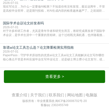
的内容里，有多少是AI生成的，防的是过
2026-07-01
现在写论文，为什么一定要做AI检测？不知道你有没有发现，最近这两年，不管
是高校毕业答辩，还是期刊投稿，对AI生成内容的检查越来越严了。之前就听身
边朋友说，初稿用AI整理了文献综述，没做AI检测就交了学校预审，直接被打回
要求修改，还差点被判定学术不规范，真的太冤了。现在国内多数高校和核心期
国际学术会议论文好发表吗
刊，都已经明确出台了相关规定：如果使用AI生成内容辅助写作，必须明确标
注，未标注的AI生成内容会被认定为不符合学
2026-07-01
对于许多科研工作者，尤其是青年学者和研究生而言，将研究成果发表于国际学
术会议，是学术生涯中一个重要的里程碑。这个过程既充满机遇，也伴随着挑
战。面对不同的会议等级、严格的评审标准和激烈的竞争，不少人心中都会产生
疑问：国际学术会议论文到底好不好发表？其价值和难度究竟如何衡量。本篇
靠谱ai论文工具怎么选？论文降重检测实用指南
AEIC学术交流中心小编就为大家介绍“国际学术会议论文好发表吗”。一、会议论
文发表的相对优势与期刊论文相比，国际会议论文的发
2026-07-01
PaperPass：守护学术原创性的优质ai论文工具ai论文工具能解决论文写作哪些
核心痛点不管是本科应届毕业生写毕业论文，还是硕士博士攒小论文发刊，或是
科研人员整理课题成果，都绕不开重复率核查、内容优化这两大难关。以前全靠
自己逐句读逐句改，熬好几个大夜不说，还经常改不到点上，交上去才发现重复
率超标，再返工太折腾。现在有了成熟的ai论文工具，这些痛点基本都能高效解
决。靠谱的ai论文工具，不止能帮你梳
查看更多 >
查重介绍
|
关于我们
|
联系我们
|
网站地图
|
电脑版
版权所有：毕业查重系统
闽ICP备20006702号-20
客服qq: 2302455749