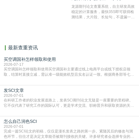
结果和杂志社一致,已发表过的文章检
龙源期刊论文查重系统，自主研发高效
测时注意填写第一作者,才能排除已发
稳定的计算服务，最快35S即可获得检
表文献复制比。（限制字符数1万）
测结果，大片段、长短句，不遗漏一处
相似，区分论文中的正确引用参考文
献。
最新查重资讯
买空调国补怎样领取和使用
2026-07-17
买空调国补怎样领取和使用买空调国补主要通过线上电商平台或线下授权店领
取，结算时直接立减‌，需认准一级能效机型且实名认证一致。根据商务部等七部
门部署的2026年消费品以旧换新政策，全国统一补贴标准，具体操作如下。‌‌‌哪里
能领到补贴首选‌京东APP‌搜索专属口令(如【家电补贴1637】、【国补立省
发SCI文章
4949】等，口令会随活动更新，以页面显示为准)进入补贴专场。淘宝/天猫也可
复制粘贴【8$FKFGgJq
2026-07-01
在科研工作者的职业发展道路上，发表SCI期刊论文无疑是一座重要的里程碑。
它不仅代表了研究工作的国际认可，更是学术交流、职称晋升和获取资源的关键
凭证。然而，对于许多初学者甚至是有经验的研究者来说，这个过程依然充满挑
战与困惑。从选题立意到投稿回应，每一步都需要精心的策略与扎实的工作。本
怎么自己润色SCI
篇AEIC学术交流中心小编就为大家介绍“发SCI文章”。一、精准定位是成功的第
一步发表SCI文章，首要解决的问题是“投
2026-07-01
完成一篇SCI论文的初稿，仅仅是漫长发表之路的第一步。紧随其后的修改与润
色环节，往往才是决定文章能否被期刊接收的关键。许多研究者会选择专业的语