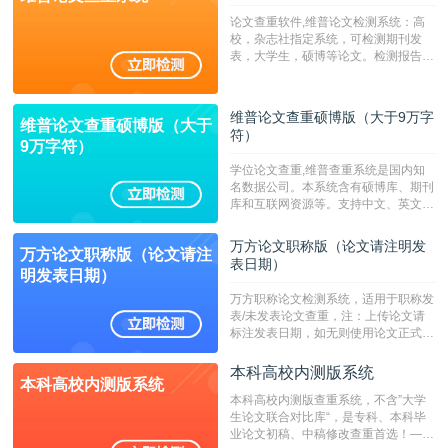
论文查重软件,维普论文检测系统：高
校，杂志社指定系统，可检测期刊发
表，大学生，硕博等论文。检测报告支
持PDF、网页格式，性价比高！--不支
持指定院校！！！
维普论文查重硕博版（大于9万字
维普论文查重硕博版（大于
符）
9万字符）
学位论文查重,维普查重系统是国内知
名数据公司。本系统含有硕博库、期刊
库和互联网资源等。支持中文、英文、
繁体、小语种论文检测，。--不支持指
定院校！！！
万方论文职称版（论文请注明发
万方论文职称版（论文请注
表日期）
明发表日期）
万方职称论文检测系统，适用于职称发
表/未发表论文查重，注：上传论文请
标注发表日期，如无则使用论文正式发
表时间；如未公开发表的，则用论文完
成时间作为发表日期。
本科高校内测版系统
本科高校内测版系统
本科高校内测版查重系统，不含”大学
生论文联合对比库“，是专科、本科毕
业论文初稿、中稿修改查重首选！——