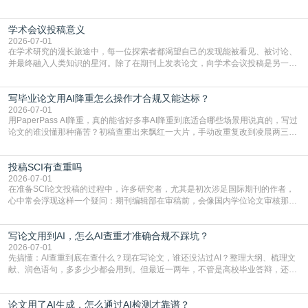
言润色服务，但这并非唯一途径。掌握自我润色的方法与技巧，不仅能提升论文
质量，更能在此过程中深化对学术写作的理解。如何系统、高效地打磨自己的论
学术会议投稿意义
文，使其在语言和学术表达上更符合国际期刊的要求，是每位研究者值得投入学
习的技能。本篇AEIC学术交流中心小编就为大家介
2026-07-01
在学术研究的漫长旅途中，每一位探索者都渴望自己的发现能被看见、被讨论、
并最终融入人类知识的星河。除了在期刊上发表论文，向学术会议投稿是另一个
至关重要且富有活力的环节。它不仅仅是一个提交文稿的动作，更是一扇通往更
广阔学术天地的大门，连接着个体研究与社会网络。本篇AEIC学术交流中心小编
写毕业论文用AI降重怎么操作才合规又能达标？
就为大家介绍“学术会议投稿意义”。一、加速研究成果的传播与反馈学术会议通
常具有周期短、时效性强的特点。相比期刊漫长的
2026-07-01
用PaperPass AI降重，真的能省好多事AI降重到底适合哪些场景用说真的，写过
论文的谁没懂那种痛苦？初稿查重出来飘红一大片，手动改重复改到凌晨两三
点，删了改改了删，重复率还是纹丝不动，截止日期一天天近，整个人都要焦虑
到秃头。这时候靠谱的AI降重真的就是救命稻草，选对工具，半天就能搞定你两
投稿SCI有查重吗
三天都做不完的事。不是所有人都需要用AI降重，但如果你符合下面这些场景，
真的可以试试：初稿写完重复率远超要
2026-07-01
在准备SCI论文投稿的过程中，许多研究者，尤其是初次涉足国际期刊的作者，
心中常会浮现这样一个疑问：期刊编辑部在审稿前，会像国内学位论文审核那
样，先对稿件进行重复率检查吗？这个疑虑关乎学术诚信的底线，也直接影响到
论文的初审通过率。实际上，SCI期刊对重复内容的审查是严谨投稿流程中不可
写论文用到AI，怎么AI查重才准确合规不踩坑？
或缺的一环。本篇AEIC学术交流中心小编就为大家介绍“投稿SCI有查重吗”。
一、查重是标准流程答案是明确的：绝大多数S
2026-07-01
先搞懂：AI查重到底在查什么？现在写论文，谁还没沾过AI？整理大纲、梳理文
献、润色语句，多多少少都会用到。但最近一两年，不管是高校毕业答辩，还是
期刊投稿，对AI生成内容的管控越来越严，只查普通文字重复率已经不够了，必
须加做AI查重。很多人分不清，AI查重和普通查重到底有啥区别？这里说透：普
论文用了AI生成，怎么通过AI检测才靠谱？
通查重查的是你的文字和已公开文献的重复比例，防的是抄袭；AI查重查的是你