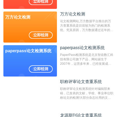
不支持验证！！！
万方论文检测
万方论文检测
论文检测网站,万方数据平台推出的万
方查重系统是目前较为热门的检测系
统。究其原因，万方数据通过近年的发
展，在高校中也确立了自己的相应地
位，特别是部分高校直接将其视为毕业
检测系统，其真实性和权威性无可厚
paperpass论文检测系统
非。其次，相对于知网而言，万方检测
paperpass论文检测系统
费用少，上手容易，是学生初次论文查
PaperPass检测系统是北京智齿数汇科
重的推荐系统。
技有限公司旗下产品，网站诞生于
2007年，运营多年来，已经发展成为
国内可信赖的中文原创性检查和预防剽
窃的在线网站。 系统采用自主研发的
动态指纹越级扫描检测技术，该项技术
职称评审论文查重系统
职称评审论文查重系统
检测速度快、精度高，市场反映良好。
职称评审论文检测系统针对编辑部来
稿，已发表的文献，学校、事业单位职
称论文的检测!大部分杂志社用的文献
抄袭检测系统。可检测抄袭与剽窃、伪
造、篡改、不当署名、一稿多投等学术
不端文献，学术不端论文查重可供期刊
龙源期刊论文查重系统
龙源期刊论文查重系统
编辑部检测来稿和已发表的文献,检测