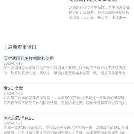
结果和杂志社一致,已发表过的文章检
龙源期刊论文查重系统，自主研发高效
测时注意填写第一作者,才能排除已发
稳定的计算服务，最快35S即可获得检
表文献复制比。（限制字符数1万）
测结果，大片段、长短句，不遗漏一处
相似，区分论文中的正确引用参考文
献。
最新查重资讯
买空调国补怎样领取和使用
2026-07-17
买空调国补怎样领取和使用买空调国补主要通过线上电商平台或线下授权店领
取，结算时直接立减‌，需认准一级能效机型且实名认证一致。根据商务部等七部
门部署的2026年消费品以旧换新政策，全国统一补贴标准，具体操作如下。‌‌‌哪里
能领到补贴首选‌京东APP‌搜索专属口令(如【家电补贴1637】、【国补立省
发SCI文章
4949】等，口令会随活动更新，以页面显示为准)进入补贴专场。淘宝/天猫也可
复制粘贴【8$FKFGgJq
2026-07-01
在科研工作者的职业发展道路上，发表SCI期刊论文无疑是一座重要的里程碑。
它不仅代表了研究工作的国际认可，更是学术交流、职称晋升和获取资源的关键
凭证。然而，对于许多初学者甚至是有经验的研究者来说，这个过程依然充满挑
战与困惑。从选题立意到投稿回应，每一步都需要精心的策略与扎实的工作。本
怎么自己润色SCI
篇AEIC学术交流中心小编就为大家介绍“发SCI文章”。一、精准定位是成功的第
一步发表SCI文章，首要解决的问题是“投
2026-07-01
完成一篇SCI论文的初稿，仅仅是漫长发表之路的第一步。紧随其后的修改与润
色环节，往往才是决定文章能否被期刊接收的关键。许多研究者会选择专业的语