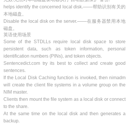
helps identify the concerned
local disk
.───帮助识别有关的
本地磁盘。
Disable the
local disk
on the server.───在
服务器
禁用本地
磁盘。
英语使用场景
Some of the STDLLs require
local disk
space to store
persistent data, such as token information, personal
identification numbers (PINs), and token objects.
Sentencedict.com try its best to collect and create good
sentences.
If the Local Disk Caching function is invoked, then nimadm
will create the client file systems in a volume group on the
NIM master.
Clients then mount the file system as a
local disk
or connect
to the share.
At the same time on the
local disk
and then generates a
backup.