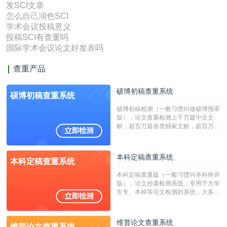
发SCI文章
怎么自己润色SCI
学术会议投稿意义
投稿SCI有查重吗
国际学术会议论文好发表吗
查重产品
硕博初稿查重系统
硕博初稿查重系统
硕博初稿检测（一般习惯叫做硕博预审
版），论文查重检测上千万篇中文文
献，超百万篇各类独家文献，超百万港
澳台地区学术文献过千万篇英文文献资
源，数亿个中英文互联网资源是全国高
校用来检测硕博论文的系统，检测范围
本科定稿查重系统
本科定稿查重系统
广，数据来源真实，检测算法合理!本
系统含有（学术库与源码库）。（限制
本科定稿查重版（一般习惯叫本科终评
字符数30万）
版），论文抄袭检测系统，专用于大学
生专、本科等论文检测的系统，大多数
专、本科院校使用此检测系统。（限制
字符数6万）
维普论文查重系统
维普论文查重系统