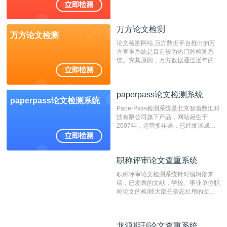
不支持验证！！！
万方论文检测
万方论文检测
论文检测网站,万方数据平台推出的万
方查重系统是目前较为热门的检测系
统。究其原因，万方数据通过近年的发
展，在高校中也确立了自己的相应地
位，特别是部分高校直接将其视为毕业
检测系统，其真实性和权威性无可厚
paperpass论文检测系统
非。其次，相对于知网而言，万方检测
paperpass论文检测系统
费用少，上手容易，是学生初次论文查
PaperPass检测系统是北京智齿数汇科
重的推荐系统。
技有限公司旗下产品，网站诞生于
2007年，运营多年来，已经发展成为
国内可信赖的中文原创性检查和预防剽
窃的在线网站。 系统采用自主研发的
动态指纹越级扫描检测技术，该项技术
职称评审论文查重系统
职称评审论文查重系统
检测速度快、精度高，市场反映良好。
职称评审论文检测系统针对编辑部来
稿，已发表的文献，学校、事业单位职
称论文的检测!大部分杂志社用的文献
抄袭检测系统。可检测抄袭与剽窃、伪
造、篡改、不当署名、一稿多投等学术
不端文献，学术不端论文查重可供期刊
龙源期刊论文查重系统
龙源期刊论文查重系统
编辑部检测来稿和已发表的文献,检测