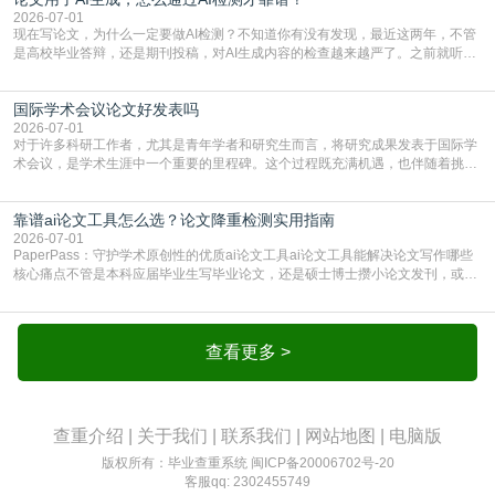
的内容里，有多少是AI生成的，防的是过
2026-07-01
现在写论文，为什么一定要做AI检测？不知道你有没有发现，最近这两年，不管
是高校毕业答辩，还是期刊投稿，对AI生成内容的检查越来越严了。之前就听身
边朋友说，初稿用AI整理了文献综述，没做AI检测就交了学校预审，直接被打回
要求修改，还差点被判定学术不规范，真的太冤了。现在国内多数高校和核心期
国际学术会议论文好发表吗
刊，都已经明确出台了相关规定：如果使用AI生成内容辅助写作，必须明确标
注，未标注的AI生成内容会被认定为不符合学
2026-07-01
对于许多科研工作者，尤其是青年学者和研究生而言，将研究成果发表于国际学
术会议，是学术生涯中一个重要的里程碑。这个过程既充满机遇，也伴随着挑
战。面对不同的会议等级、严格的评审标准和激烈的竞争，不少人心中都会产生
疑问：国际学术会议论文到底好不好发表？其价值和难度究竟如何衡量。本篇
靠谱ai论文工具怎么选？论文降重检测实用指南
AEIC学术交流中心小编就为大家介绍“国际学术会议论文好发表吗”。一、会议论
文发表的相对优势与期刊论文相比，国际会议论文的发
2026-07-01
PaperPass：守护学术原创性的优质ai论文工具ai论文工具能解决论文写作哪些
核心痛点不管是本科应届毕业生写毕业论文，还是硕士博士攒小论文发刊，或是
科研人员整理课题成果，都绕不开重复率核查、内容优化这两大难关。以前全靠
自己逐句读逐句改，熬好几个大夜不说，还经常改不到点上，交上去才发现重复
率超标，再返工太折腾。现在有了成熟的ai论文工具，这些痛点基本都能高效解
决。靠谱的ai论文工具，不止能帮你梳
查看更多 >
查重介绍
|
关于我们
|
联系我们
|
网站地图
|
电脑版
版权所有：毕业查重系统
闽ICP备20006702号-20
客服qq: 2302455749