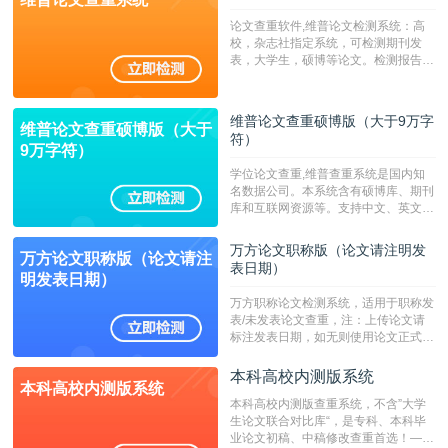
论文查重软件,维普论文检测系统：高
校，杂志社指定系统，可检测期刊发
表，大学生，硕博等论文。检测报告支
持PDF、网页格式，性价比高！--不支
持指定院校！！！
维普论文查重硕博版（大于9万字
维普论文查重硕博版（大于
符）
9万字符）
学位论文查重,维普查重系统是国内知
名数据公司。本系统含有硕博库、期刊
库和互联网资源等。支持中文、英文、
繁体、小语种论文检测，。--不支持指
定院校！！！
万方论文职称版（论文请注明发
万方论文职称版（论文请注
表日期）
明发表日期）
万方职称论文检测系统，适用于职称发
表/未发表论文查重，注：上传论文请
标注发表日期，如无则使用论文正式发
表时间；如未公开发表的，则用论文完
成时间作为发表日期。
本科高校内测版系统
本科高校内测版系统
本科高校内测版查重系统，不含”大学
生论文联合对比库“，是专科、本科毕
业论文初稿、中稿修改查重首选！——