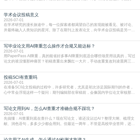
言润色服务，但这并非唯一途径。掌握自我润色的方法与技巧，不仅能提升论文
质量，更能在此过程中深化对学术写作的理解。如何系统、高效地打磨自己的论
学术会议投稿意义
文，使其在语言和学术表达上更符合国际期刊的要求，是每位研究者值得投入学
习的技能。本篇AEIC学术交流中心小编就为大家介
2026-07-01
在学术研究的漫长旅途中，每一位探索者都渴望自己的发现能被看见、被讨论、
并最终融入人类知识的星河。除了在期刊上发表论文，向学术会议投稿是另一个
至关重要且富有活力的环节。它不仅仅是一个提交文稿的动作，更是一扇通往更
广阔学术天地的大门，连接着个体研究与社会网络。本篇AEIC学术交流中心小编
写毕业论文用AI降重怎么操作才合规又能达标？
就为大家介绍“学术会议投稿意义”。一、加速研究成果的传播与反馈学术会议通
常具有周期短、时效性强的特点。相比期刊漫长的
2026-07-01
用PaperPass AI降重，真的能省好多事AI降重到底适合哪些场景用说真的，写过
论文的谁没懂那种痛苦？初稿查重出来飘红一大片，手动改重复改到凌晨两三
点，删了改改了删，重复率还是纹丝不动，截止日期一天天近，整个人都要焦虑
到秃头。这时候靠谱的AI降重真的就是救命稻草，选对工具，半天就能搞定你两
投稿SCI有查重吗
三天都做不完的事。不是所有人都需要用AI降重，但如果你符合下面这些场景，
真的可以试试：初稿写完重复率远超要
2026-07-01
在准备SCI论文投稿的过程中，许多研究者，尤其是初次涉足国际期刊的作者，
心中常会浮现这样一个疑问：期刊编辑部在审稿前，会像国内学位论文审核那
样，先对稿件进行重复率检查吗？这个疑虑关乎学术诚信的底线，也直接影响到
论文的初审通过率。实际上，SCI期刊对重复内容的审查是严谨投稿流程中不可
写论文用到AI，怎么AI查重才准确合规不踩坑？
或缺的一环。本篇AEIC学术交流中心小编就为大家介绍“投稿SCI有查重吗”。
一、查重是标准流程答案是明确的：绝大多数S
2026-07-01
先搞懂：AI查重到底在查什么？现在写论文，谁还没沾过AI？整理大纲、梳理文
献、润色语句，多多少少都会用到。但最近一两年，不管是高校毕业答辩，还是
期刊投稿，对AI生成内容的管控越来越严，只查普通文字重复率已经不够了，必
须加做AI查重。很多人分不清，AI查重和普通查重到底有啥区别？这里说透：普
论文用了AI生成，怎么通过AI检测才靠谱？
通查重查的是你的文字和已公开文献的重复比例，防的是抄袭；AI查重查的是你