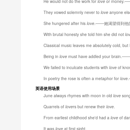
He would not do the work for
love
or money
They vowed solemnly never to
love
anyone 
She hungered after his
love
.───她渴望得到他
With brutal honesty she told him she did not
lo
Classical music leaves me absolutely cold, but 
Being in
love
must have addled your b
We failed to inculcate students with
love
of k
In poetry the rose is often a metaphor for
love
英语使用场景
June always rhymes with moon in old
love
song
Quarrels of
love
rs but renew their
love
.
From earliest childhood she'd had a
love
of dan
It was
love
at first sight.