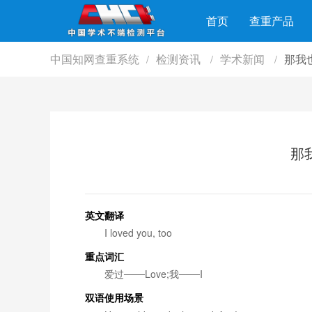
首页
查重产品
中国知网查重系统
检测资讯
学术新闻
那我
/
/
/
那
英文翻译
I loved you, too
重点词汇
爱过───Love;我───I
双语使用场景