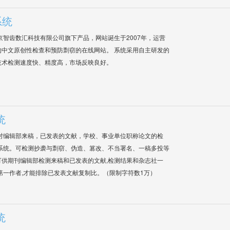
系统
是北京智齿数汇科技有限公司旗下产品，网站诞生于2007年，运营
中文原创性检查和预防剽窃的在线网站。 系统采用自主研发的
技术检测速度快、精度高，市场反映良好。
统
对编辑部来稿，已发表的文献，学校、事业单位职称论文的检
系统。可检测抄袭与剽窃、伪造、篡改、不当署名、一稿多投等
供期刊编辑部检测来稿和已发表的文献,检测结果和杂志社一
第一作者,才能排除已发表文献复制比。（限制字符数1万）
统