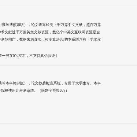
叫做硕博预审版），论文查重检测上千万篇中文文献，超百万篇
学术文献过千万篇英文文献资源，数亿个中英文互联网资源是全
测范围广，数据来源真实，检测算法合理!本系统含有（学术库
差一般在5%左右，不支持真伪验证】
惯叫本科终评版），论文抄袭检测系统，专用于大学生专、本科
科院校使用此检测系统。（限制字符数6万）