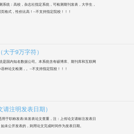
检测系统：高校，杂志社指定系统，可检测期刊发表，大学生，
网页格式，性价比高！--不支持指定院校！！！
（大于9万字符）
系统是国内知名数据公司。本系统含有硕博库、期刊库和互联网
语种论文检测，。--不支持指定院校！！！
文请注明发表日期）
适用于职称发表/未发表论文查重，注：上传论文请标注发表日
；如未公开发表的，则用论文完成时间作为发表日期。