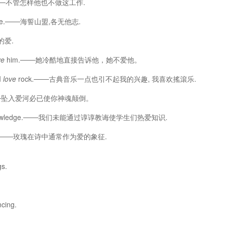
.───不管怎样他也不做这工作.
else.───海誓山盟,各无他志.
的爱.
ve
him.───她冷酷地直接告诉他，她不爱他。
I
love
rock.───古典音乐一点也引不起我的兴趣, 我喜欢搖滾乐.
rain.───坠入爱河必已使你神魂颠倒。
nowledge.───我们未能通过谆谆教诲使学生们热爱知识.
.───玫瑰在诗中通常作为爱的象征.
s.
cing.