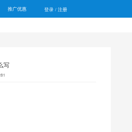
推广优惠
登录
注册
/
么写
81