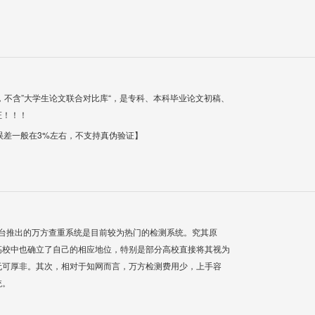
，不含”大学生论文联合对比库“，是专科、本科毕业论文初稿、
证！！！
【误差一般在3%左右，不支持真伪验证】
平台推出的万方查重系统是目前较为热门的检测系统。究其原
高校中也确立了自己的相应地位，特别是部分高校直接将其视为
无可厚非。其次，相对于知网而言，万方检测费用少，上手容
统。