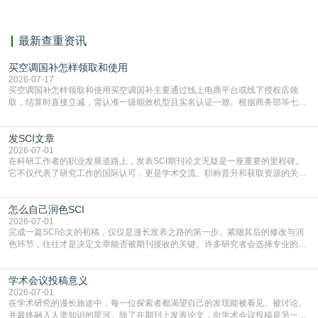
最新查重资讯
买空调国补怎样领取和使用
2026-07-17
买空调国补怎样领取和使用买空调国补主要通过线上电商平台或线下授权店领
取，结算时直接立减‌，需认准一级能效机型且实名认证一致。根据商务部等七部
门部署的2026年消费品以旧换新政策，全国统一补贴标准，具体操作如下。‌‌‌哪里
能领到补贴首选‌京东APP‌搜索专属口令(如【家电补贴1637】、【国补立省
发SCI文章
4949】等，口令会随活动更新，以页面显示为准)进入补贴专场。淘宝/天猫也可
复制粘贴【8$FKFGgJq
2026-07-01
在科研工作者的职业发展道路上，发表SCI期刊论文无疑是一座重要的里程碑。
它不仅代表了研究工作的国际认可，更是学术交流、职称晋升和获取资源的关键
凭证。然而，对于许多初学者甚至是有经验的研究者来说，这个过程依然充满挑
战与困惑。从选题立意到投稿回应，每一步都需要精心的策略与扎实的工作。本
怎么自己润色SCI
篇AEIC学术交流中心小编就为大家介绍“发SCI文章”。一、精准定位是成功的第
一步发表SCI文章，首要解决的问题是“投
2026-07-01
完成一篇SCI论文的初稿，仅仅是漫长发表之路的第一步。紧随其后的修改与润
色环节，往往才是决定文章能否被期刊接收的关键。许多研究者会选择专业的语
言润色服务，但这并非唯一途径。掌握自我润色的方法与技巧，不仅能提升论文
质量，更能在此过程中深化对学术写作的理解。如何系统、高效地打磨自己的论
学术会议投稿意义
文，使其在语言和学术表达上更符合国际期刊的要求，是每位研究者值得投入学
习的技能。本篇AEIC学术交流中心小编就为大家介
2026-07-01
在学术研究的漫长旅途中，每一位探索者都渴望自己的发现能被看见、被讨论、
并最终融入人类知识的星河。除了在期刊上发表论文，向学术会议投稿是另一个