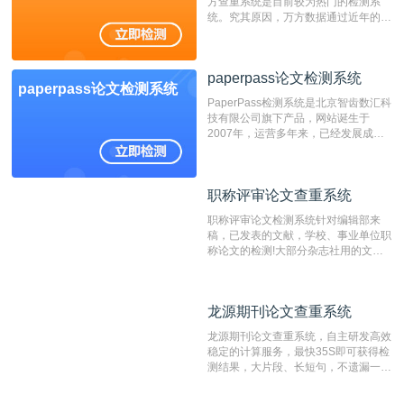
方查重系统是目前较为热门的检测系
统。究其原因，万方数据通过近年的发
展，在高校中也确立了自己的相应地
位，特别是部分高校直接将其视为毕业
检测系统，其真实性和权威性无可厚
paperpass论文检测系统
非。其次，相对于知网而言，万方检测
paperpass论文检测系统
费用少，上手容易，是学生初次论文查
PaperPass检测系统是北京智齿数汇科
重的推荐系统。
技有限公司旗下产品，网站诞生于
2007年，运营多年来，已经发展成为
国内可信赖的中文原创性检查和预防剽
窃的在线网站。 系统采用自主研发的
动态指纹越级扫描检测技术，该项技术
职称评审论文查重系统
职称评审论文查重系统
检测速度快、精度高，市场反映良好。
职称评审论文检测系统针对编辑部来
稿，已发表的文献，学校、事业单位职
称论文的检测!大部分杂志社用的文献
抄袭检测系统。可检测抄袭与剽窃、伪
造、篡改、不当署名、一稿多投等学术
不端文献，学术不端论文查重可供期刊
龙源期刊论文查重系统
龙源期刊论文查重系统
编辑部检测来稿和已发表的文献,检测
结果和杂志社一致,已发表过的文章检
龙源期刊论文查重系统，自主研发高效
测时注意填写第一作者,才能排除已发
稳定的计算服务，最快35S即可获得检
表文献复制比。（限制字符数1万）
测结果，大片段、长短句，不遗漏一处
相似，区分论文中的正确引用参考文
献。