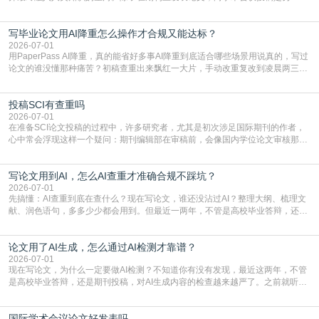
至关重要且富有活力的环节。它不仅仅是一个提交文稿的动作，更是一扇通往更
广阔学术天地的大门，连接着个体研究与社会网络。本篇AEIC学术交流中心小编
写毕业论文用AI降重怎么操作才合规又能达标？
就为大家介绍“学术会议投稿意义”。一、加速研究成果的传播与反馈学术会议通
常具有周期短、时效性强的特点。相比期刊漫长的
2026-07-01
用PaperPass AI降重，真的能省好多事AI降重到底适合哪些场景用说真的，写过
论文的谁没懂那种痛苦？初稿查重出来飘红一大片，手动改重复改到凌晨两三
点，删了改改了删，重复率还是纹丝不动，截止日期一天天近，整个人都要焦虑
到秃头。这时候靠谱的AI降重真的就是救命稻草，选对工具，半天就能搞定你两
投稿SCI有查重吗
三天都做不完的事。不是所有人都需要用AI降重，但如果你符合下面这些场景，
真的可以试试：初稿写完重复率远超要
2026-07-01
在准备SCI论文投稿的过程中，许多研究者，尤其是初次涉足国际期刊的作者，
心中常会浮现这样一个疑问：期刊编辑部在审稿前，会像国内学位论文审核那
样，先对稿件进行重复率检查吗？这个疑虑关乎学术诚信的底线，也直接影响到
论文的初审通过率。实际上，SCI期刊对重复内容的审查是严谨投稿流程中不可
写论文用到AI，怎么AI查重才准确合规不踩坑？
或缺的一环。本篇AEIC学术交流中心小编就为大家介绍“投稿SCI有查重吗”。
一、查重是标准流程答案是明确的：绝大多数S
2026-07-01
先搞懂：AI查重到底在查什么？现在写论文，谁还没沾过AI？整理大纲、梳理文
献、润色语句，多多少少都会用到。但最近一两年，不管是高校毕业答辩，还是
期刊投稿，对AI生成内容的管控越来越严，只查普通文字重复率已经不够了，必
须加做AI查重。很多人分不清，AI查重和普通查重到底有啥区别？这里说透：普
论文用了AI生成，怎么通过AI检测才靠谱？
通查重查的是你的文字和已公开文献的重复比例，防的是抄袭；AI查重查的是你
的内容里，有多少是AI生成的，防的是过
2026-07-01
现在写论文，为什么一定要做AI检测？不知道你有没有发现，最近这两年，不管
是高校毕业答辩，还是期刊投稿，对AI生成内容的检查越来越严了。之前就听身
边朋友说，初稿用AI整理了文献综述，没做AI检测就交了学校预审，直接被打回
要求修改，还差点被判定学术不规范，真的太冤了。现在国内多数高校和核心期
国际学术会议论文好发表吗
刊，都已经明确出台了相关规定：如果使用AI生成内容辅助写作，必须明确标