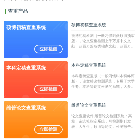
查重产品
硕博初稿查重系统
硕博初稿查重系统
硕博初稿检测（一般习惯叫做硕博预审
版），论文查重检测上千万篇中文文
献，超百万篇各类独家文献，超百万港
澳台地区学术文献过千万篇英文文献资
源，数亿个中英文互联网资源是全国高
校用来检测硕博论文的系统，检测范围
本科定稿查重系统
本科定稿查重系统
广，数据来源真实，检测算法合理!本
系统含有（学术库与源码库）。（限制
本科定稿查重版（一般习惯叫本科终评
字符数30万）
版），论文抄袭检测系统，专用于大学
生专、本科等论文检测的系统，大多数
专、本科院校使用此检测系统。（限制
字符数6万）
维普论文查重系统
维普论文查重系统
论文查重软件,维普论文检测系统：高
校，杂志社指定系统，可检测期刊发
表，大学生，硕博等论文。检测报告支
持PDF、网页格式，性价比高！--不支
持指定院校！！！