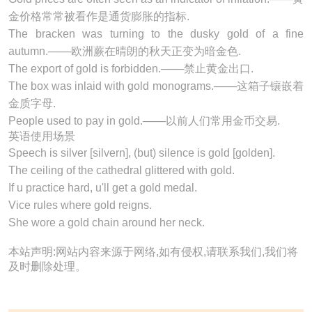
金价格常常被看作是通货膨胀的指标.
The bracken was turning to the dusky
gold
of a fine
autumn.───欧洲蕨在晴朗的秋天正变为暗金色.
The export of
gold
is forbidden.───禁止黄金出口.
The box was inlaid with
gold
monograms.───这箱子镶嵌着
金质字母.
People used to pay in
gold
.───以前人们常用金币交易.
英语使用场景
Speech is silver [silvern], (but) silence is
gold
[
gold
en].
The ceiling of the cathedral glittered with
gold
.
If u practice hard, u'll get a
gold
medal.
Vice rules where
gold
reigns.
She wore a
gold
chain around her neck.
本站声明:网站内容来源于网络,如有侵权,请联系我们,我们将
及时删除处理。