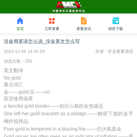
首页
立即查重
查重资讯
报告下载
没金用英语怎么说_没金英文怎么写
2023-12-06 14:20:29
作者 :
毕业查重系统
浏览次数：255
英文翻译
No gold
重点词汇
金───gold;没───no
双语使用场景
a fanciful
gold
border───别出心裁的金色镶边
She left her
gold
bracelet as a pledge.───她留下她的金手
镯作抵押品.
Pure
gold
is tempered in a blazing fire.───烈火炼真金.
Gold prices are often seen as an indicator of inflation.───黃