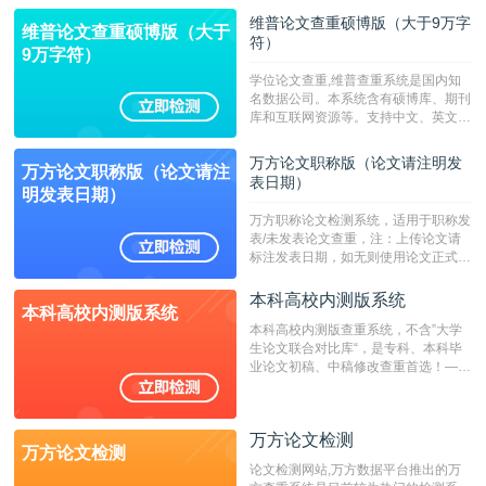
维普论文查重硕博版（大于9万字
维普论文查重硕博版（大于
符）
9万字符）
学位论文查重,维普查重系统是国内知
名数据公司。本系统含有硕博库、期刊
库和互联网资源等。支持中文、英文、
繁体、小语种论文检测，。--不支持指
定院校！！！
万方论文职称版（论文请注明发
万方论文职称版（论文请注
表日期）
明发表日期）
万方职称论文检测系统，适用于职称发
表/未发表论文查重，注：上传论文请
标注发表日期，如无则使用论文正式发
表时间；如未公开发表的，则用论文完
成时间作为发表日期。
本科高校内测版系统
本科高校内测版系统
本科高校内测版查重系统，不含”大学
生论文联合对比库“，是专科、本科毕
业论文初稿、中稿修改查重首选！——
不支持验证！！！
万方论文检测
万方论文检测
论文检测网站,万方数据平台推出的万