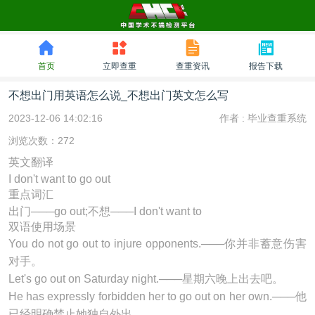
首页
立即查重
查重资讯
报告下载
不想出门用英语怎么说_不想出门英文怎么写
2023-12-06 14:02:16
作者 :
毕业查重系统
浏览次数：272
英文翻译
I don't want to go out
重点词汇
出门───go out;不想───I don't want to
双语使用场景
You do not
go out
to injure opponents.───你并非蓄意伤害
对手。
Let's
go out
on Saturday night.───星期六晚上出去吧。
He has expressly forbidden her to
go out
on her own.───他
已经明确禁止她独自外出。