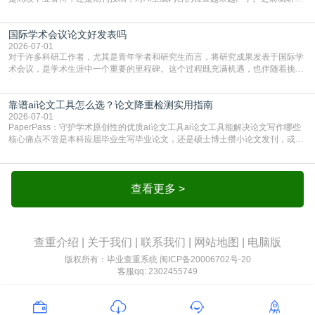
边朋友说，初稿用AI整理了文献综述，没做AI检测就交了学校预审，直接被打回
要求修改，还差点被判定学术不规范，真的太冤了。现在国内多数高校和核心期
国际学术会议论文好发表吗
刊，都已经明确出台了相关规定：如果使用AI生成内容辅助写作，必须明确标
注，未标注的AI生成内容会被认定为不符合学
2026-07-01
对于许多科研工作者，尤其是青年学者和研究生而言，将研究成果发表于国际学
术会议，是学术生涯中一个重要的里程碑。这个过程既充满机遇，也伴随着挑
战。面对不同的会议等级、严格的评审标准和激烈的竞争，不少人心中都会产生
疑问：国际学术会议论文到底好不好发表？其价值和难度究竟如何衡量。本篇
靠谱ai论文工具怎么选？论文降重检测实用指南
AEIC学术交流中心小编就为大家介绍“国际学术会议论文好发表吗”。一、会议论
文发表的相对优势与期刊论文相比，国际会议论文的发
2026-07-01
PaperPass：守护学术原创性的优质ai论文工具ai论文工具能解决论文写作哪些
核心痛点不管是本科应届毕业生写毕业论文，还是硕士博士攒小论文发刊，或是
科研人员整理课题成果，都绕不开重复率核查、内容优化这两大难关。以前全靠
自己逐句读逐句改，熬好几个大夜不说，还经常改不到点上，交上去才发现重复
率超标，再返工太折腾。现在有了成熟的ai论文工具，这些痛点基本都能高效解
决。靠谱的ai论文工具，不止能帮你梳
查看更多 >
查重介绍
|
关于我们
|
联系我们
|
网站地图
|
电脑版
版权所有：毕业查重系统
闽ICP备20006702号-20
客服qq: 2302455749