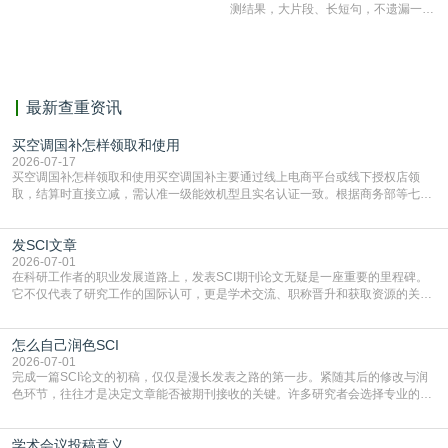
测结果，大片段、长短句，不遗漏一处
相似，区分论文中的正确引用参考文
献。
最新查重资讯
买空调国补怎样领取和使用
2026-07-17
买空调国补怎样领取和使用买空调国补主要通过线上电商平台或线下授权店领
取，结算时直接立减‌，需认准一级能效机型且实名认证一致。根据商务部等七部
门部署的2026年消费品以旧换新政策，全国统一补贴标准，具体操作如下。‌‌‌哪里
能领到补贴首选‌京东APP‌搜索专属口令(如【家电补贴1637】、【国补立省
发SCI文章
4949】等，口令会随活动更新，以页面显示为准)进入补贴专场。淘宝/天猫也可
复制粘贴【8$FKFGgJq
2026-07-01
在科研工作者的职业发展道路上，发表SCI期刊论文无疑是一座重要的里程碑。
它不仅代表了研究工作的国际认可，更是学术交流、职称晋升和获取资源的关键
凭证。然而，对于许多初学者甚至是有经验的研究者来说，这个过程依然充满挑
战与困惑。从选题立意到投稿回应，每一步都需要精心的策略与扎实的工作。本
怎么自己润色SCI
篇AEIC学术交流中心小编就为大家介绍“发SCI文章”。一、精准定位是成功的第
一步发表SCI文章，首要解决的问题是“投
2026-07-01
完成一篇SCI论文的初稿，仅仅是漫长发表之路的第一步。紧随其后的修改与润
色环节，往往才是决定文章能否被期刊接收的关键。许多研究者会选择专业的语
言润色服务，但这并非唯一途径。掌握自我润色的方法与技巧，不仅能提升论文
质量，更能在此过程中深化对学术写作的理解。如何系统、高效地打磨自己的论
学术会议投稿意义
文，使其在语言和学术表达上更符合国际期刊的要求，是每位研究者值得投入学