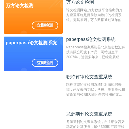
万方论文检测
万方论文检测
论文检测网站,万方数据平台推出的万
方查重系统是目前较为热门的检测系
统。究其原因，万方数据通过近年的发
展，在高校中也确立了自己的相应地
位，特别是部分高校直接将其视为毕业
检测系统，其真实性和权威性无可厚
paperpass论文检测系统
非。其次，相对于知网而言，万方检测
paperpass论文检测系统
费用少，上手容易，是学生初次论文查
PaperPass检测系统是北京智齿数汇科
重的推荐系统。
技有限公司旗下产品，网站诞生于
2007年，运营多年来，已经发展成为
国内可信赖的中文原创性检查和预防剽
窃的在线网站。 系统采用自主研发的
动态指纹越级扫描检测技术，该项技术
职称评审论文查重系统
职称评审论文查重系统
检测速度快、精度高，市场反映良好。
职称评审论文检测系统针对编辑部来
稿，已发表的文献，学校、事业单位职
称论文的检测!大部分杂志社用的文献
抄袭检测系统。可检测抄袭与剽窃、伪
造、篡改、不当署名、一稿多投等学术
不端文献，学术不端论文查重可供期刊
龙源期刊论文查重系统
龙源期刊论文查重系统
编辑部检测来稿和已发表的文献,检测
结果和杂志社一致,已发表过的文章检
龙源期刊论文查重系统，自主研发高效
测时注意填写第一作者,才能排除已发
稳定的计算服务，最快35S即可获得检
表文献复制比。（限制字符数1万）