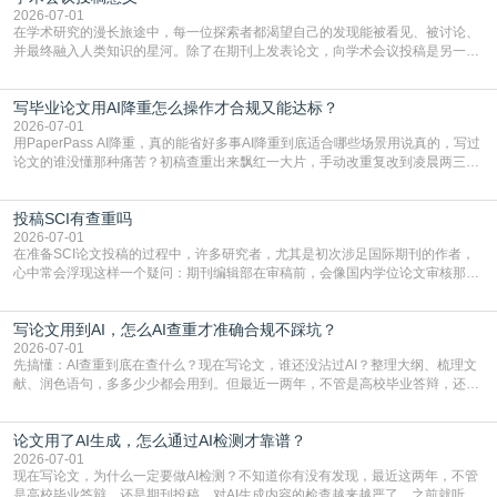
习的技能。本篇AEIC学术交流中心小编就为大家介
2026-07-01
在学术研究的漫长旅途中，每一位探索者都渴望自己的发现能被看见、被讨论、
并最终融入人类知识的星河。除了在期刊上发表论文，向学术会议投稿是另一个
至关重要且富有活力的环节。它不仅仅是一个提交文稿的动作，更是一扇通往更
广阔学术天地的大门，连接着个体研究与社会网络。本篇AEIC学术交流中心小编
写毕业论文用AI降重怎么操作才合规又能达标？
就为大家介绍“学术会议投稿意义”。一、加速研究成果的传播与反馈学术会议通
常具有周期短、时效性强的特点。相比期刊漫长的
2026-07-01
用PaperPass AI降重，真的能省好多事AI降重到底适合哪些场景用说真的，写过
论文的谁没懂那种痛苦？初稿查重出来飘红一大片，手动改重复改到凌晨两三
点，删了改改了删，重复率还是纹丝不动，截止日期一天天近，整个人都要焦虑
到秃头。这时候靠谱的AI降重真的就是救命稻草，选对工具，半天就能搞定你两
投稿SCI有查重吗
三天都做不完的事。不是所有人都需要用AI降重，但如果你符合下面这些场景，
真的可以试试：初稿写完重复率远超要
2026-07-01
在准备SCI论文投稿的过程中，许多研究者，尤其是初次涉足国际期刊的作者，
心中常会浮现这样一个疑问：期刊编辑部在审稿前，会像国内学位论文审核那
样，先对稿件进行重复率检查吗？这个疑虑关乎学术诚信的底线，也直接影响到
论文的初审通过率。实际上，SCI期刊对重复内容的审查是严谨投稿流程中不可
写论文用到AI，怎么AI查重才准确合规不踩坑？
或缺的一环。本篇AEIC学术交流中心小编就为大家介绍“投稿SCI有查重吗”。
一、查重是标准流程答案是明确的：绝大多数S
2026-07-01
先搞懂：AI查重到底在查什么？现在写论文，谁还没沾过AI？整理大纲、梳理文
献、润色语句，多多少少都会用到。但最近一两年，不管是高校毕业答辩，还是
期刊投稿，对AI生成内容的管控越来越严，只查普通文字重复率已经不够了，必
须加做AI查重。很多人分不清，AI查重和普通查重到底有啥区别？这里说透：普
论文用了AI生成，怎么通过AI检测才靠谱？
通查重查的是你的文字和已公开文献的重复比例，防的是抄袭；AI查重查的是你
的内容里，有多少是AI生成的，防的是过
2026-07-01
现在写论文，为什么一定要做AI检测？不知道你有没有发现，最近这两年，不管
是高校毕业答辩，还是期刊投稿，对AI生成内容的检查越来越严了。之前就听身