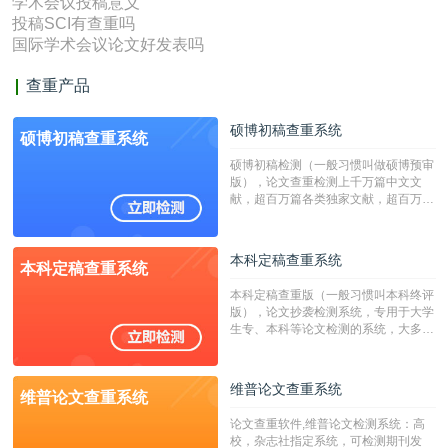
学术会议投稿意义
投稿SCI有查重吗
国际学术会议论文好发表吗
查重产品
硕博初稿查重系统
硕博初稿查重系统
硕博初稿检测（一般习惯叫做硕博预审
版），论文查重检测上千万篇中文文
献，超百万篇各类独家文献，超百万港
澳台地区学术文献过千万篇英文文献资
源，数亿个中英文互联网资源是全国高
校用来检测硕博论文的系统，检测范围
本科定稿查重系统
本科定稿查重系统
广，数据来源真实，检测算法合理!本
系统含有（学术库与源码库）。（限制
本科定稿查重版（一般习惯叫本科终评
字符数30万）
版），论文抄袭检测系统，专用于大学
生专、本科等论文检测的系统，大多数
专、本科院校使用此检测系统。（限制
字符数6万）
维普论文查重系统
维普论文查重系统
论文查重软件,维普论文检测系统：高
校，杂志社指定系统，可检测期刊发