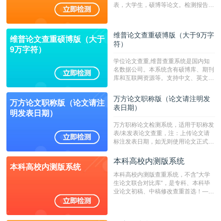
表，大学生，硕博等论文。检测报告支
持PDF、网页格式，性价比高！--不支
持指定院校！！！
维普论文查重硕博版（大于9万字
维普论文查重硕博版（大于
符）
9万字符）
学位论文查重,维普查重系统是国内知
名数据公司。本系统含有硕博库、期刊
库和互联网资源等。支持中文、英文、
繁体、小语种论文检测，。--不支持指
定院校！！！
万方论文职称版（论文请注明发
万方论文职称版（论文请注
表日期）
明发表日期）
万方职称论文检测系统，适用于职称发
表/未发表论文查重，注：上传论文请
标注发表日期，如无则使用论文正式发
表时间；如未公开发表的，则用论文完
成时间作为发表日期。
本科高校内测版系统
本科高校内测版系统
本科高校内测版查重系统，不含”大学
生论文联合对比库“，是专科、本科毕
业论文初稿、中稿修改查重首选！——
不支持验证！！！