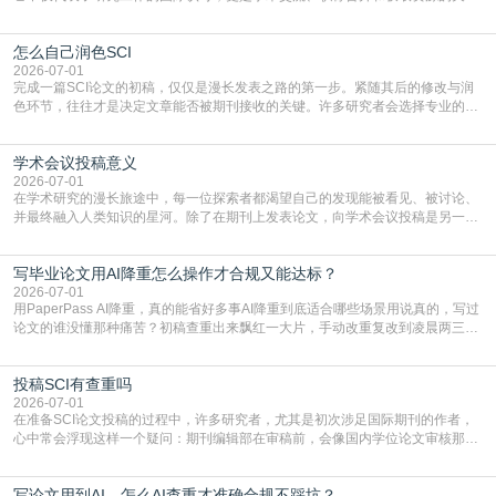
凭证。然而，对于许多初学者甚至是有经验的研究者来说，这个过程依然充满挑
战与困惑。从选题立意到投稿回应，每一步都需要精心的策略与扎实的工作。本
怎么自己润色SCI
篇AEIC学术交流中心小编就为大家介绍“发SCI文章”。一、精准定位是成功的第
一步发表SCI文章，首要解决的问题是“投
2026-07-01
完成一篇SCI论文的初稿，仅仅是漫长发表之路的第一步。紧随其后的修改与润
色环节，往往才是决定文章能否被期刊接收的关键。许多研究者会选择专业的语
言润色服务，但这并非唯一途径。掌握自我润色的方法与技巧，不仅能提升论文
质量，更能在此过程中深化对学术写作的理解。如何系统、高效地打磨自己的论
学术会议投稿意义
文，使其在语言和学术表达上更符合国际期刊的要求，是每位研究者值得投入学
习的技能。本篇AEIC学术交流中心小编就为大家介
2026-07-01
在学术研究的漫长旅途中，每一位探索者都渴望自己的发现能被看见、被讨论、
并最终融入人类知识的星河。除了在期刊上发表论文，向学术会议投稿是另一个
至关重要且富有活力的环节。它不仅仅是一个提交文稿的动作，更是一扇通往更
广阔学术天地的大门，连接着个体研究与社会网络。本篇AEIC学术交流中心小编
写毕业论文用AI降重怎么操作才合规又能达标？
就为大家介绍“学术会议投稿意义”。一、加速研究成果的传播与反馈学术会议通
常具有周期短、时效性强的特点。相比期刊漫长的
2026-07-01
用PaperPass AI降重，真的能省好多事AI降重到底适合哪些场景用说真的，写过
论文的谁没懂那种痛苦？初稿查重出来飘红一大片，手动改重复改到凌晨两三
点，删了改改了删，重复率还是纹丝不动，截止日期一天天近，整个人都要焦虑
到秃头。这时候靠谱的AI降重真的就是救命稻草，选对工具，半天就能搞定你两
投稿SCI有查重吗
三天都做不完的事。不是所有人都需要用AI降重，但如果你符合下面这些场景，
真的可以试试：初稿写完重复率远超要
2026-07-01
在准备SCI论文投稿的过程中，许多研究者，尤其是初次涉足国际期刊的作者，
心中常会浮现这样一个疑问：期刊编辑部在审稿前，会像国内学位论文审核那
样，先对稿件进行重复率检查吗？这个疑虑关乎学术诚信的底线，也直接影响到
论文的初审通过率。实际上，SCI期刊对重复内容的审查是严谨投稿流程中不可
写论文用到AI，怎么AI查重才准确合规不踩坑？
或缺的一环。本篇AEIC学术交流中心小编就为大家介绍“投稿SCI有查重吗”。