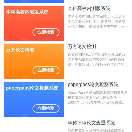
表时间；如未公开发表的，则用论文完
成时间作为发表日期。
本科高校内测版系统
本科高校内测版系统
本科高校内测版查重系统，不含”大学
生论文联合对比库“，是专科、本科毕
业论文初稿、中稿修改查重首选！——
不支持验证！！！
万方论文检测
万方论文检测
论文检测网站,万方数据平台推出的万
方查重系统是目前较为热门的检测系
统。究其原因，万方数据通过近年的发
展，在高校中也确立了自己的相应地
位，特别是部分高校直接将其视为毕业
检测系统，其真实性和权威性无可厚
paperpass论文检测系统
非。其次，相对于知网而言，万方检测
paperpass论文检测系统
费用少，上手容易，是学生初次论文查
PaperPass检测系统是北京智齿数汇科
重的推荐系统。
技有限公司旗下产品，网站诞生于
2007年，运营多年来，已经发展成为
国内可信赖的中文原创性检查和预防剽
窃的在线网站。 系统采用自主研发的
动态指纹越级扫描检测技术，该项技术
职称评审论文查重系统
职称评审论文查重系统
检测速度快、精度高，市场反映良好。
职称评审论文检测系统针对编辑部来