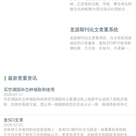
稿，已发表的文献，学校、事业单位职
称论文的检测!大部分杂志社用的文献
抄袭检测系统。可检测抄袭与剽窃、伪
造、篡改、不当署名、一稿多投等学术
不端文献，学术不端论文查重可供期刊
龙源期刊论文查重系统
龙源期刊论文查重系统
编辑部检测来稿和已发表的文献,检测
结果和杂志社一致,已发表过的文章检
龙源期刊论文查重系统，自主研发高效
测时注意填写第一作者,才能排除已发
稳定的计算服务，最快35S即可获得检
表文献复制比。（限制字符数1万）
测结果，大片段、长短句，不遗漏一处
相似，区分论文中的正确引用参考文
献。
最新查重资讯
买空调国补怎样领取和使用
2026-07-17
买空调国补怎样领取和使用买空调国补主要通过线上电商平台或线下授权店领
取，结算时直接立减‌，需认准一级能效机型且实名认证一致。根据商务部等七部
门部署的2026年消费品以旧换新政策，全国统一补贴标准，具体操作如下。‌‌‌哪里
能领到补贴首选‌京东APP‌搜索专属口令(如【家电补贴1637】、【国补立省
发SCI文章
4949】等，口令会随活动更新，以页面显示为准)进入补贴专场。淘宝/天猫也可
复制粘贴【8$FKFGgJq
2026-07-01
在科研工作者的职业发展道路上，发表SCI期刊论文无疑是一座重要的里程碑。
它不仅代表了研究工作的国际认可，更是学术交流、职称晋升和获取资源的关键