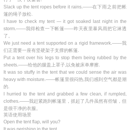
Slack up the
tent
ropes before it rains.───在下雨之前把帐
篷的绳子放松.
I have to check my
tent
— it got soaked last night in the
storm.───我得检查一下帐篷——昨天夜里暴风雨把它淋透
了。
We just need a
tent
supported on a rigid framework.───我
们正需要一座有坚硬架子支撑的帐篷.
Put a
tent
over his legs to stop them being rubbed by the
sheets.───给他的腿盖上罩子,以免被床单摩擦.
It was so stuffy in the
tent
that we could sense the air was
heavy with moisture.───帐篷里很闷热,我们感到空气都是潮
的.
I hurried to the
tent
and grabbed a few clean, if rumpled,
clothes.───我赶紧跑到帐篷里，抓起了几件虽然有些皱，但
是很干净的衣服。
英语使用场景
Open the
tent
flap, will you?
It was perishing in the
tent
.