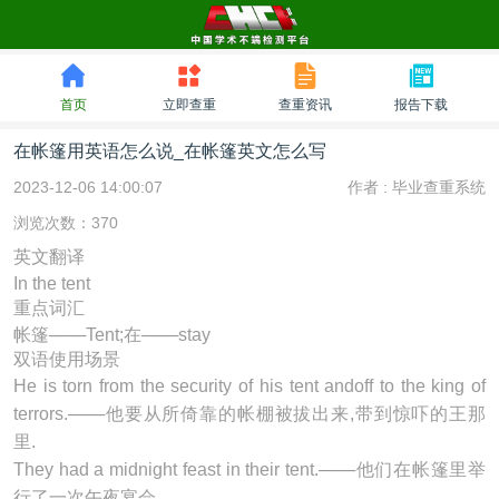
首页
立即查重
查重资讯
报告下载
在帐篷用英语怎么说_在帐篷英文怎么写
2023-12-06 14:00:07
作者 :
毕业查重系统
浏览次数：370
英文翻译
In the tent
重点词汇
帐篷───Tent;在───stay
双语使用场景
He is torn from the security of his
tent
andoff to the king of
terrors.───他要从所倚靠的帐棚被拔出来,带到惊吓的王那
里.
They had a midnight feast in their
tent
.───他们在帐篷里举
行了一次午夜宴会.