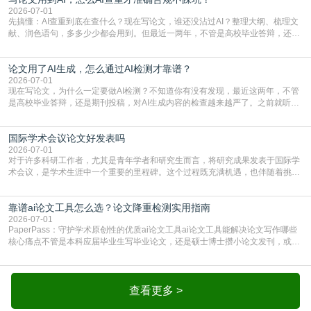
一、查重是标准流程答案是明确的：绝大多数S
2026-07-01
先搞懂：AI查重到底在查什么？现在写论文，谁还没沾过AI？整理大纲、梳理文
献、润色语句，多多少少都会用到。但最近一两年，不管是高校毕业答辩，还是
期刊投稿，对AI生成内容的管控越来越严，只查普通文字重复率已经不够了，必
须加做AI查重。很多人分不清，AI查重和普通查重到底有啥区别？这里说透：普
论文用了AI生成，怎么通过AI检测才靠谱？
通查重查的是你的文字和已公开文献的重复比例，防的是抄袭；AI查重查的是你
的内容里，有多少是AI生成的，防的是过
2026-07-01
现在写论文，为什么一定要做AI检测？不知道你有没有发现，最近这两年，不管
是高校毕业答辩，还是期刊投稿，对AI生成内容的检查越来越严了。之前就听身
边朋友说，初稿用AI整理了文献综述，没做AI检测就交了学校预审，直接被打回
要求修改，还差点被判定学术不规范，真的太冤了。现在国内多数高校和核心期
国际学术会议论文好发表吗
刊，都已经明确出台了相关规定：如果使用AI生成内容辅助写作，必须明确标
注，未标注的AI生成内容会被认定为不符合学
2026-07-01
对于许多科研工作者，尤其是青年学者和研究生而言，将研究成果发表于国际学
术会议，是学术生涯中一个重要的里程碑。这个过程既充满机遇，也伴随着挑
战。面对不同的会议等级、严格的评审标准和激烈的竞争，不少人心中都会产生
疑问：国际学术会议论文到底好不好发表？其价值和难度究竟如何衡量。本篇
靠谱ai论文工具怎么选？论文降重检测实用指南
AEIC学术交流中心小编就为大家介绍“国际学术会议论文好发表吗”。一、会议论
文发表的相对优势与期刊论文相比，国际会议论文的发
2026-07-01
PaperPass：守护学术原创性的优质ai论文工具ai论文工具能解决论文写作哪些
核心痛点不管是本科应届毕业生写毕业论文，还是硕士博士攒小论文发刊，或是
科研人员整理课题成果，都绕不开重复率核查、内容优化这两大难关。以前全靠
自己逐句读逐句改，熬好几个大夜不说，还经常改不到点上，交上去才发现重复
率超标，再返工太折腾。现在有了成熟的ai论文工具，这些痛点基本都能高效解
决。靠谱的ai论文工具，不止能帮你梳
查看更多 >