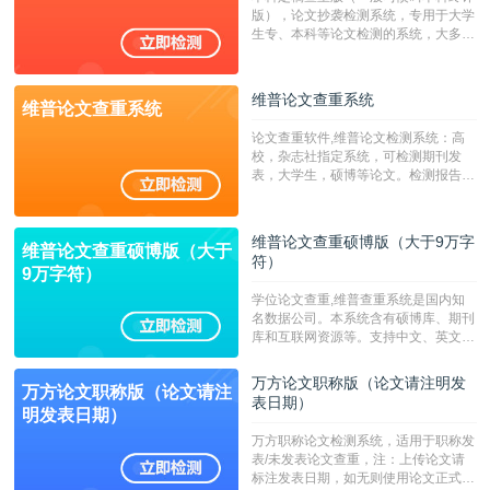
字符数30万）
版），论文抄袭检测系统，专用于大学
生专、本科等论文检测的系统，大多数
专、本科院校使用此检测系统。（限制
字符数6万）
维普论文查重系统
维普论文查重系统
论文查重软件,维普论文检测系统：高
校，杂志社指定系统，可检测期刊发
表，大学生，硕博等论文。检测报告支
持PDF、网页格式，性价比高！--不支
持指定院校！！！
维普论文查重硕博版（大于9万字
维普论文查重硕博版（大于
符）
9万字符）
学位论文查重,维普查重系统是国内知
名数据公司。本系统含有硕博库、期刊
库和互联网资源等。支持中文、英文、
繁体、小语种论文检测，。--不支持指
定院校！！！
万方论文职称版（论文请注明发
万方论文职称版（论文请注
表日期）
明发表日期）
万方职称论文检测系统，适用于职称发
表/未发表论文查重，注：上传论文请
标注发表日期，如无则使用论文正式发