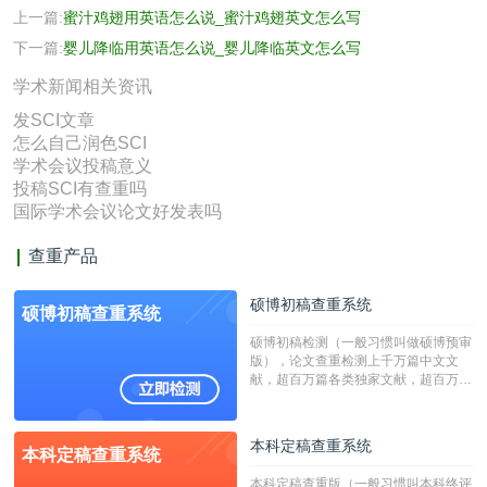
上一篇:
蜜汁鸡翅用英语怎么说_蜜汁鸡翅英文怎么写
下一篇:
婴儿降临用英语怎么说_婴儿降临英文怎么写
学术新闻相关资讯
发SCI文章
怎么自己润色SCI
学术会议投稿意义
投稿SCI有查重吗
国际学术会议论文好发表吗
查重产品
硕博初稿查重系统
硕博初稿查重系统
硕博初稿检测（一般习惯叫做硕博预审
版），论文查重检测上千万篇中文文
献，超百万篇各类独家文献，超百万港
澳台地区学术文献过千万篇英文文献资
源，数亿个中英文互联网资源是全国高
校用来检测硕博论文的系统，检测范围
本科定稿查重系统
本科定稿查重系统
广，数据来源真实，检测算法合理!本
系统含有（学术库与源码库）。（限制
本科定稿查重版（一般习惯叫本科终评