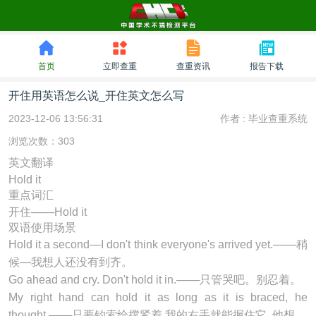
首页
立即查重
查重资讯
报告下载
开住用英语怎么说_开住英文怎么写
2023-12-06 13:56:31
作者 :
毕业查重系统
浏览次数：303
英文翻译
Hold it
重点词汇
开住───Hold it
双语使用场景
Hold it a second—I don't think everyone's arrived yet.───稍
候—我想人还没有到齐。
Go ahead and cry. Don't
hold it
in.───只管哭吧。别忍着。
My right hand can
hold it
as long as it is braced, he
thought.───只要钓索给撑紧着,我的右手就能握住它, 他想.