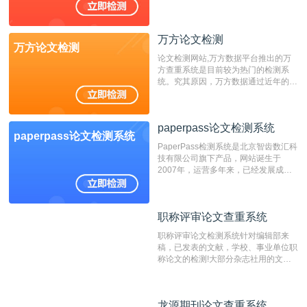
不支持验证！！！
万方论文检测
万方论文检测
论文检测网站,万方数据平台推出的万
方查重系统是目前较为热门的检测系
统。究其原因，万方数据通过近年的发
展，在高校中也确立了自己的相应地
位，特别是部分高校直接将其视为毕业
检测系统，其真实性和权威性无可厚
paperpass论文检测系统
非。其次，相对于知网而言，万方检测
paperpass论文检测系统
费用少，上手容易，是学生初次论文查
PaperPass检测系统是北京智齿数汇科
重的推荐系统。
技有限公司旗下产品，网站诞生于
2007年，运营多年来，已经发展成为
国内可信赖的中文原创性检查和预防剽
窃的在线网站。 系统采用自主研发的
动态指纹越级扫描检测技术，该项技术
职称评审论文查重系统
职称评审论文查重系统
检测速度快、精度高，市场反映良好。
职称评审论文检测系统针对编辑部来
稿，已发表的文献，学校、事业单位职
称论文的检测!大部分杂志社用的文献
抄袭检测系统。可检测抄袭与剽窃、伪
造、篡改、不当署名、一稿多投等学术
不端文献，学术不端论文查重可供期刊
龙源期刊论文查重系统
龙源期刊论文查重系统
编辑部检测来稿和已发表的文献,检测