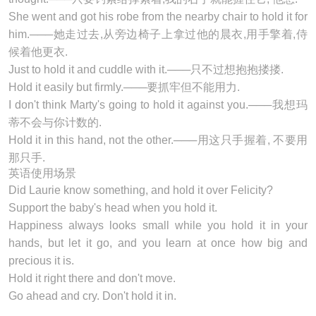
She went and got his robe from the nearby chair to
hold it
for
him.───她走过去,从旁边椅子上拿过他的晨衣,用手擎着,侍
候着他更衣.
Just to
hold it
and cuddle with it.───只不过想抱抱搂搂.
Hold it easily but firmly.───要抓牢但不能用力.
I don't think Marty's going to
hold it
against you.───我想玛
蒂不会与你计数的.
Hold it in this hand, not the other.───用这只手握着, 不要用
那只手.
英语使用场景
Did Laurie know something, and
hold it
over Felicity?
Support the baby's head when you
hold it
.
Happiness always looks small while you
hold it
in your
hands, but let it go, and you learn at once how big and
precious it is.
Hold it right there and don't move.
Go ahead and cry. Don't
hold it
in.