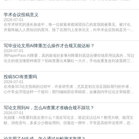
言润色服务，但这并非唯一途径。掌握自我润色的方法与技巧，不仅能提升论文
质量，更能在此过程中深化对学术写作的理解。如何系统、高效地打磨自己的论
学术会议投稿意义
文，使其在语言和学术表达上更符合国际期刊的要求，是每位研究者值得投入学
习的技能。本篇AEIC学术交流中心小编就为大家介
2026-07-01
在学术研究的漫长旅途中，每一位探索者都渴望自己的发现能被看见、被讨论、
并最终融入人类知识的星河。除了在期刊上发表论文，向学术会议投稿是另一个
至关重要且富有活力的环节。它不仅仅是一个提交文稿的动作，更是一扇通往更
广阔学术天地的大门，连接着个体研究与社会网络。本篇AEIC学术交流中心小编
写毕业论文用AI降重怎么操作才合规又能达标？
就为大家介绍“学术会议投稿意义”。一、加速研究成果的传播与反馈学术会议通
常具有周期短、时效性强的特点。相比期刊漫长的
2026-07-01
用PaperPass AI降重，真的能省好多事AI降重到底适合哪些场景用说真的，写过
论文的谁没懂那种痛苦？初稿查重出来飘红一大片，手动改重复改到凌晨两三
点，删了改改了删，重复率还是纹丝不动，截止日期一天天近，整个人都要焦虑
到秃头。这时候靠谱的AI降重真的就是救命稻草，选对工具，半天就能搞定你两
投稿SCI有查重吗
三天都做不完的事。不是所有人都需要用AI降重，但如果你符合下面这些场景，
真的可以试试：初稿写完重复率远超要
2026-07-01
在准备SCI论文投稿的过程中，许多研究者，尤其是初次涉足国际期刊的作者，
心中常会浮现这样一个疑问：期刊编辑部在审稿前，会像国内学位论文审核那
样，先对稿件进行重复率检查吗？这个疑虑关乎学术诚信的底线，也直接影响到
论文的初审通过率。实际上，SCI期刊对重复内容的审查是严谨投稿流程中不可
写论文用到AI，怎么AI查重才准确合规不踩坑？
或缺的一环。本篇AEIC学术交流中心小编就为大家介绍“投稿SCI有查重吗”。
一、查重是标准流程答案是明确的：绝大多数S
2026-07-01
先搞懂：AI查重到底在查什么？现在写论文，谁还没沾过AI？整理大纲、梳理文
献、润色语句，多多少少都会用到。但最近一两年，不管是高校毕业答辩，还是
期刊投稿，对AI生成内容的管控越来越严，只查普通文字重复率已经不够了，必
须加做AI查重。很多人分不清，AI查重和普通查重到底有啥区别？这里说透：普
论文用了AI生成，怎么通过AI检测才靠谱？
通查重查的是你的文字和已公开文献的重复比例，防的是抄袭；AI查重查的是你