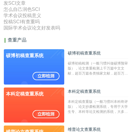
发SCI文章
怎么自己润色SCI
学术会议投稿意义
投稿SCI有查重吗
国际学术会议论文好发表吗
查重产品
硕博初稿查重系统
硕博初稿查重系统
硕博初稿检测（一般习惯叫做硕博预审
版），论文查重检测上千万篇中文文
献，超百万篇各类独家文献，超百万港
澳台地区学术文献过千万篇英文文献资
源，数亿个中英文互联网资源是全国高
校用来检测硕博论文的系统，检测范围
本科定稿查重系统
本科定稿查重系统
广，数据来源真实，检测算法合理!本
系统含有（学术库与源码库）。（限制
本科定稿查重版（一般习惯叫本科终评
字符数30万）
版），论文抄袭检测系统，专用于大学
生专、本科等论文检测的系统，大多数
专、本科院校使用此检测系统。（限制
字符数6万）
维普论文查重系统
维普论文查重系统