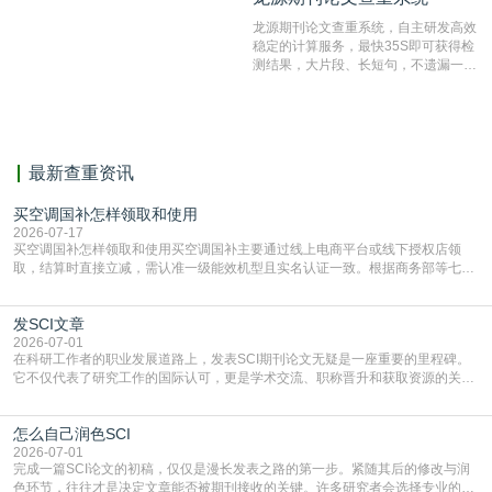
结果和杂志社一致,已发表过的文章检
龙源期刊论文查重系统，自主研发高效
测时注意填写第一作者,才能排除已发
稳定的计算服务，最快35S即可获得检
表文献复制比。（限制字符数1万）
测结果，大片段、长短句，不遗漏一处
相似，区分论文中的正确引用参考文
献。
最新查重资讯
买空调国补怎样领取和使用
2026-07-17
买空调国补怎样领取和使用买空调国补主要通过线上电商平台或线下授权店领
取，结算时直接立减‌，需认准一级能效机型且实名认证一致。根据商务部等七部
门部署的2026年消费品以旧换新政策，全国统一补贴标准，具体操作如下。‌‌‌哪里
能领到补贴首选‌京东APP‌搜索专属口令(如【家电补贴1637】、【国补立省
发SCI文章
4949】等，口令会随活动更新，以页面显示为准)进入补贴专场。淘宝/天猫也可
复制粘贴【8$FKFGgJq
2026-07-01
在科研工作者的职业发展道路上，发表SCI期刊论文无疑是一座重要的里程碑。
它不仅代表了研究工作的国际认可，更是学术交流、职称晋升和获取资源的关键
凭证。然而，对于许多初学者甚至是有经验的研究者来说，这个过程依然充满挑
战与困惑。从选题立意到投稿回应，每一步都需要精心的策略与扎实的工作。本
怎么自己润色SCI
篇AEIC学术交流中心小编就为大家介绍“发SCI文章”。一、精准定位是成功的第
一步发表SCI文章，首要解决的问题是“投
2026-07-01
完成一篇SCI论文的初稿，仅仅是漫长发表之路的第一步。紧随其后的修改与润
色环节，往往才是决定文章能否被期刊接收的关键。许多研究者会选择专业的语