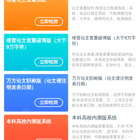
论文查重软件,维普论文检测系统：高
校，杂志社指定系统，可检测期刊发
表，大学生，硕博等论文。检测报告支
持PDF、网页格式，性价比高！--不支
持指定院校！！！
维普论文查重硕博版（大于9万字
维普论文查重硕博版（大于
符）
9万字符）
学位论文查重,维普查重系统是国内知
名数据公司。本系统含有硕博库、期刊
库和互联网资源等。支持中文、英文、
繁体、小语种论文检测，。--不支持指
定院校！！！
万方论文职称版（论文请注明发
万方论文职称版（论文请注
表日期）
明发表日期）
万方职称论文检测系统，适用于职称发
表/未发表论文查重，注：上传论文请
标注发表日期，如无则使用论文正式发
表时间；如未公开发表的，则用论文完
成时间作为发表日期。
本科高校内测版系统
本科高校内测版系统
本科高校内测版查重系统，不含”大学
生论文联合对比库“，是专科、本科毕
业论文初稿、中稿修改查重首选！——