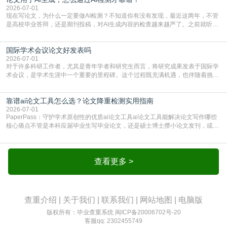
的内容里，有多少是AI生成的，防的是过
2026-07-01
现在写论文，为什么一定要做AI检测？不知道你有没有发现，最近这两年，不管
是高校毕业答辩，还是期刊投稿，对AI生成内容的检查越来越严了。之前就听身
边朋友说，初稿用AI整理了文献综述，没做AI检测就交了学校预审，直接被打回
要求修改，还差点被判定学术不规范，真的太冤了。现在国内多数高校和核心期
国际学术会议论文好发表吗
刊，都已经明确出台了相关规定：如果使用AI生成内容辅助写作，必须明确标
注，未标注的AI生成内容会被认定为不符合学
2026-07-01
对于许多科研工作者，尤其是青年学者和研究生而言，将研究成果发表于国际学
术会议，是学术生涯中一个重要的里程碑。这个过程既充满机遇，也伴随着挑
战。面对不同的会议等级、严格的评审标准和激烈的竞争，不少人心中都会产生
疑问：国际学术会议论文到底好不好发表？其价值和难度究竟如何衡量。本篇
靠谱ai论文工具怎么选？论文降重检测实用指南
AEIC学术交流中心小编就为大家介绍“国际学术会议论文好发表吗”。一、会议论
文发表的相对优势与期刊论文相比，国际会议论文的发
2026-07-01
PaperPass：守护学术原创性的优质ai论文工具ai论文工具能解决论文写作哪些
核心痛点不管是本科应届毕业生写毕业论文，还是硕士博士攒小论文发刊，或是
科研人员整理课题成果，都绕不开重复率核查、内容优化这两大难关。以前全靠
自己逐句读逐句改，熬好几个大夜不说，还经常改不到点上，交上去才发现重复
率超标，再返工太折腾。现在有了成熟的ai论文工具，这些痛点基本都能高效解
决。靠谱的ai论文工具，不止能帮你梳
查看更多 >
查重介绍
|
关于我们
|
联系我们
|
网站地图
|
电脑版
版权所有：毕业查重系统
闽ICP备20006702号-20
客服qq: 2302455749