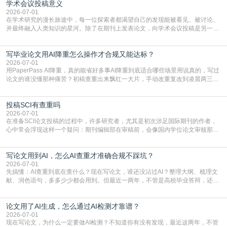
学术会议投稿意义
文，使其在语言和学术表达上更符合国际期刊的要求，是每位研究者值得投入学
习的技能。本篇AEIC学术交流中心小编就为大家介
2026-07-01
在学术研究的漫长旅途中，每一位探索者都渴望自己的发现能被看见、被讨论、
并最终融入人类知识的星河。除了在期刊上发表论文，向学术会议投稿是另一个
至关重要且富有活力的环节。它不仅仅是一个提交文稿的动作，更是一扇通往更
广阔学术天地的大门，连接着个体研究与社会网络。本篇AEIC学术交流中心小编
写毕业论文用AI降重怎么操作才合规又能达标？
就为大家介绍“学术会议投稿意义”。一、加速研究成果的传播与反馈学术会议通
常具有周期短、时效性强的特点。相比期刊漫长的
2026-07-01
用PaperPass AI降重，真的能省好多事AI降重到底适合哪些场景用说真的，写过
论文的谁没懂那种痛苦？初稿查重出来飘红一大片，手动改重复改到凌晨两三
点，删了改改了删，重复率还是纹丝不动，截止日期一天天近，整个人都要焦虑
到秃头。这时候靠谱的AI降重真的就是救命稻草，选对工具，半天就能搞定你两
投稿SCI有查重吗
三天都做不完的事。不是所有人都需要用AI降重，但如果你符合下面这些场景，
真的可以试试：初稿写完重复率远超要
2026-07-01
在准备SCI论文投稿的过程中，许多研究者，尤其是初次涉足国际期刊的作者，
心中常会浮现这样一个疑问：期刊编辑部在审稿前，会像国内学位论文审核那
样，先对稿件进行重复率检查吗？这个疑虑关乎学术诚信的底线，也直接影响到
论文的初审通过率。实际上，SCI期刊对重复内容的审查是严谨投稿流程中不可
写论文用到AI，怎么AI查重才准确合规不踩坑？
或缺的一环。本篇AEIC学术交流中心小编就为大家介绍“投稿SCI有查重吗”。
一、查重是标准流程答案是明确的：绝大多数S
2026-07-01
先搞懂：AI查重到底在查什么？现在写论文，谁还没沾过AI？整理大纲、梳理文
献、润色语句，多多少少都会用到。但最近一两年，不管是高校毕业答辩，还是
期刊投稿，对AI生成内容的管控越来越严，只查普通文字重复率已经不够了，必
须加做AI查重。很多人分不清，AI查重和普通查重到底有啥区别？这里说透：普
论文用了AI生成，怎么通过AI检测才靠谱？
通查重查的是你的文字和已公开文献的重复比例，防的是抄袭；AI查重查的是你
的内容里，有多少是AI生成的，防的是过
2026-07-01
现在写论文，为什么一定要做AI检测？不知道你有没有发现，最近这两年，不管