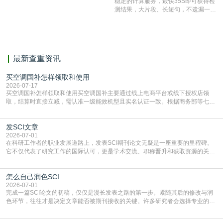
稳定的计算服务，最快35S即可获得检
表文献复制比。（限制字符数1万）
测结果，大片段、长短句，不遗漏一处
相似，区分论文中的正确引用参考文
献。
最新查重资讯
买空调国补怎样领取和使用
2026-07-17
买空调国补怎样领取和使用买空调国补主要通过线上电商平台或线下授权店领
取，结算时直接立减‌，需认准一级能效机型且实名认证一致。根据商务部等七部
门部署的2026年消费品以旧换新政策，全国统一补贴标准，具体操作如下。‌‌‌哪里
能领到补贴首选‌京东APP‌搜索专属口令(如【家电补贴1637】、【国补立省
发SCI文章
4949】等，口令会随活动更新，以页面显示为准)进入补贴专场。淘宝/天猫也可
复制粘贴【8$FKFGgJq
2026-07-01
在科研工作者的职业发展道路上，发表SCI期刊论文无疑是一座重要的里程碑。
它不仅代表了研究工作的国际认可，更是学术交流、职称晋升和获取资源的关键
凭证。然而，对于许多初学者甚至是有经验的研究者来说，这个过程依然充满挑
战与困惑。从选题立意到投稿回应，每一步都需要精心的策略与扎实的工作。本
怎么自己润色SCI
篇AEIC学术交流中心小编就为大家介绍“发SCI文章”。一、精准定位是成功的第
一步发表SCI文章，首要解决的问题是“投
2026-07-01
完成一篇SCI论文的初稿，仅仅是漫长发表之路的第一步。紧随其后的修改与润
色环节，往往才是决定文章能否被期刊接收的关键。许多研究者会选择专业的语
言润色服务，但这并非唯一途径。掌握自我润色的方法与技巧，不仅能提升论文
质量，更能在此过程中深化对学术写作的理解。如何系统、高效地打磨自己的论