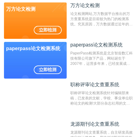
万方论文检测
万方论文检测
论文检测网站,万方数据平台推出的万
方查重系统是目前较为热门的检测系
统。究其原因，万方数据通过近年的发
展，在高校中也确立了自己的相应地
位，特别是部分高校直接将其视为毕业
检测系统，其真实性和权威性无可厚
paperpass论文检测系统
非。其次，相对于知网而言，万方检测
paperpass论文检测系统
费用少，上手容易，是学生初次论文查
PaperPass检测系统是北京智齿数汇科
重的推荐系统。
技有限公司旗下产品，网站诞生于
2007年，运营多年来，已经发展成为
国内可信赖的中文原创性检查和预防剽
窃的在线网站。 系统采用自主研发的
动态指纹越级扫描检测技术，该项技术
职称评审论文查重系统
职称评审论文查重系统
检测速度快、精度高，市场反映良好。
职称评审论文检测系统针对编辑部来
稿，已发表的文献，学校、事业单位职
称论文的检测!大部分杂志社用的文献
抄袭检测系统。可检测抄袭与剽窃、伪
造、篡改、不当署名、一稿多投等学术
不端文献，学术不端论文查重可供期刊
龙源期刊论文查重系统
龙源期刊论文查重系统
编辑部检测来稿和已发表的文献,检测
结果和杂志社一致,已发表过的文章检
龙源期刊论文查重系统，自主研发高效
测时注意填写第一作者,才能排除已发