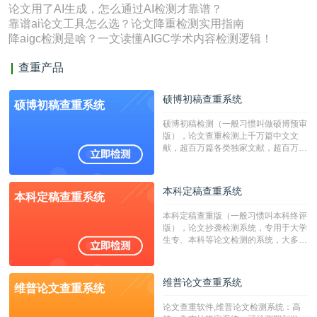
论文用了AI生成，怎么通过AI检测才靠谱？
靠谱ai论文工具怎么选？论文降重检测实用指南
降aigc检测是啥？一文读懂AIGC学术内容检测逻辑！
查重产品
硕博初稿查重系统
硕博初稿查重系统
硕博初稿检测（一般习惯叫做硕博预审
版），论文查重检测上千万篇中文文
献，超百万篇各类独家文献，超百万港
澳台地区学术文献过千万篇英文文献资
源，数亿个中英文互联网资源是全国高
校用来检测硕博论文的系统，检测范围
本科定稿查重系统
本科定稿查重系统
广，数据来源真实，检测算法合理!本
系统含有（学术库与源码库）。（限制
本科定稿查重版（一般习惯叫本科终评
字符数30万）
版），论文抄袭检测系统，专用于大学
生专、本科等论文检测的系统，大多数
专、本科院校使用此检测系统。（限制
字符数6万）
维普论文查重系统
维普论文查重系统
论文查重软件,维普论文检测系统：高