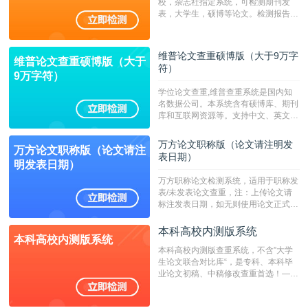
校，杂志社指定系统，可检测期刊发
表，大学生，硕博等论文。检测报告支
持PDF、网页格式，性价比高！--不支
持指定院校！！！
维普论文查重硕博版（大于9万字
维普论文查重硕博版（大于
符）
9万字符）
学位论文查重,维普查重系统是国内知
名数据公司。本系统含有硕博库、期刊
库和互联网资源等。支持中文、英文、
繁体、小语种论文检测，。--不支持指
定院校！！！
万方论文职称版（论文请注明发
万方论文职称版（论文请注
表日期）
明发表日期）
万方职称论文检测系统，适用于职称发
表/未发表论文查重，注：上传论文请
标注发表日期，如无则使用论文正式发
表时间；如未公开发表的，则用论文完
成时间作为发表日期。
本科高校内测版系统
本科高校内测版系统
本科高校内测版查重系统，不含”大学
生论文联合对比库“，是专科、本科毕
业论文初稿、中稿修改查重首选！——
不支持验证！！！