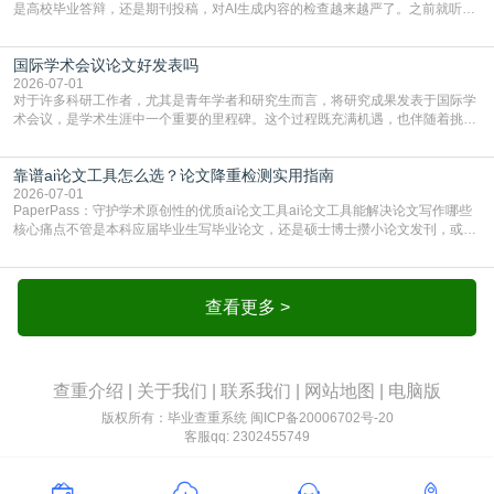
是高校毕业答辩，还是期刊投稿，对AI生成内容的检查越来越严了。之前就听身
边朋友说，初稿用AI整理了文献综述，没做AI检测就交了学校预审，直接被打回
要求修改，还差点被判定学术不规范，真的太冤了。现在国内多数高校和核心期
国际学术会议论文好发表吗
刊，都已经明确出台了相关规定：如果使用AI生成内容辅助写作，必须明确标
注，未标注的AI生成内容会被认定为不符合学
2026-07-01
对于许多科研工作者，尤其是青年学者和研究生而言，将研究成果发表于国际学
术会议，是学术生涯中一个重要的里程碑。这个过程既充满机遇，也伴随着挑
战。面对不同的会议等级、严格的评审标准和激烈的竞争，不少人心中都会产生
疑问：国际学术会议论文到底好不好发表？其价值和难度究竟如何衡量。本篇
靠谱ai论文工具怎么选？论文降重检测实用指南
AEIC学术交流中心小编就为大家介绍“国际学术会议论文好发表吗”。一、会议论
文发表的相对优势与期刊论文相比，国际会议论文的发
2026-07-01
PaperPass：守护学术原创性的优质ai论文工具ai论文工具能解决论文写作哪些
核心痛点不管是本科应届毕业生写毕业论文，还是硕士博士攒小论文发刊，或是
科研人员整理课题成果，都绕不开重复率核查、内容优化这两大难关。以前全靠
自己逐句读逐句改，熬好几个大夜不说，还经常改不到点上，交上去才发现重复
率超标，再返工太折腾。现在有了成熟的ai论文工具，这些痛点基本都能高效解
决。靠谱的ai论文工具，不止能帮你梳
查看更多 >
查重介绍
|
关于我们
|
联系我们
|
网站地图
|
电脑版
版权所有：毕业查重系统
闽ICP备20006702号-20
客服qq: 2302455749