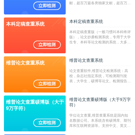
献，超百万篇各类独家文献，超百万港
澳台地区学术文献过千万篇英文文献资
源，数亿个中英文互联网资源是全国高
校用来检测硕博论文的系统，检测范围
本科定稿查重系统
本科定稿查重系统
广，数据来源真实，检测算法合理!本
系统含有（学术库与源码库）。（限制
本科定稿查重版（一般习惯叫本科终评
字符数30万）
版），论文抄袭检测系统，专用于大学
生专、本科等论文检测的系统，大多数
专、本科院校使用此检测系统。（限制
字符数6万）
维普论文查重系统
维普论文查重系统
论文查重软件,维普论文检测系统：高
校，杂志社指定系统，可检测期刊发
表，大学生，硕博等论文。检测报告支
持PDF、网页格式，性价比高！--不支
持指定院校！！！
维普论文查重硕博版（大于9万字
维普论文查重硕博版（大于
符）
9万字符）
学位论文查重,维普查重系统是国内知
名数据公司。本系统含有硕博库、期刊
库和互联网资源等。支持中文、英文、
繁体、小语种论文检测，。--不支持指