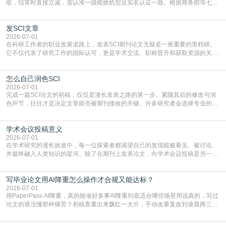
取，结算时直接立减‌，需认准一级能效机型且实名认证一致。根据商务部等七部
门部署的2026年消费品以旧换新政策，全国统一补贴标准，具体操作如下。‌‌‌哪里
能领到补贴首选‌京东APP‌搜索专属口令(如【家电补贴1637】、【国补立省
发SCI文章
4949】等，口令会随活动更新，以页面显示为准)进入补贴专场。淘宝/天猫也可
复制粘贴【8$FKFGgJq
2026-07-01
在科研工作者的职业发展道路上，发表SCI期刊论文无疑是一座重要的里程碑。
它不仅代表了研究工作的国际认可，更是学术交流、职称晋升和获取资源的关键
凭证。然而，对于许多初学者甚至是有经验的研究者来说，这个过程依然充满挑
战与困惑。从选题立意到投稿回应，每一步都需要精心的策略与扎实的工作。本
怎么自己润色SCI
篇AEIC学术交流中心小编就为大家介绍“发SCI文章”。一、精准定位是成功的第
一步发表SCI文章，首要解决的问题是“投
2026-07-01
完成一篇SCI论文的初稿，仅仅是漫长发表之路的第一步。紧随其后的修改与润
色环节，往往才是决定文章能否被期刊接收的关键。许多研究者会选择专业的语
言润色服务，但这并非唯一途径。掌握自我润色的方法与技巧，不仅能提升论文
质量，更能在此过程中深化对学术写作的理解。如何系统、高效地打磨自己的论
学术会议投稿意义
文，使其在语言和学术表达上更符合国际期刊的要求，是每位研究者值得投入学
习的技能。本篇AEIC学术交流中心小编就为大家介
2026-07-01
在学术研究的漫长旅途中，每一位探索者都渴望自己的发现能被看见、被讨论、
并最终融入人类知识的星河。除了在期刊上发表论文，向学术会议投稿是另一个
至关重要且富有活力的环节。它不仅仅是一个提交文稿的动作，更是一扇通往更
广阔学术天地的大门，连接着个体研究与社会网络。本篇AEIC学术交流中心小编
写毕业论文用AI降重怎么操作才合规又能达标？
就为大家介绍“学术会议投稿意义”。一、加速研究成果的传播与反馈学术会议通
常具有周期短、时效性强的特点。相比期刊漫长的
2026-07-01
用PaperPass AI降重，真的能省好多事AI降重到底适合哪些场景用说真的，写过
论文的谁没懂那种痛苦？初稿查重出来飘红一大片，手动改重复改到凌晨两三
点，删了改改了删，重复率还是纹丝不动，截止日期一天天近，整个人都要焦虑
到秃头。这时候靠谱的AI降重真的就是救命稻草，选对工具，半天就能搞定你两