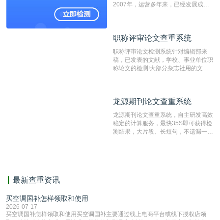
2007年，运营多年来，已经发展成为
国内可信赖的中文原创性检查和预防剽
窃的在线网站。 系统采用自主研发的
动态指纹越级扫描检测技术，该项技术
职称评审论文查重系统
职称评审论文查重系统
检测速度快、精度高，市场反映良好。
职称评审论文检测系统针对编辑部来
稿，已发表的文献，学校、事业单位职
称论文的检测!大部分杂志社用的文献
抄袭检测系统。可检测抄袭与剽窃、伪
造、篡改、不当署名、一稿多投等学术
不端文献，学术不端论文查重可供期刊
龙源期刊论文查重系统
龙源期刊论文查重系统
编辑部检测来稿和已发表的文献,检测
结果和杂志社一致,已发表过的文章检
龙源期刊论文查重系统，自主研发高效
测时注意填写第一作者,才能排除已发
稳定的计算服务，最快35S即可获得检
表文献复制比。（限制字符数1万）
测结果，大片段、长短句，不遗漏一处
相似，区分论文中的正确引用参考文
献。
最新查重资讯
买空调国补怎样领取和使用
2026-07-17
买空调国补怎样领取和使用买空调国补主要通过线上电商平台或线下授权店领