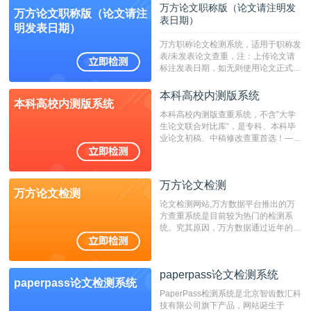
定院校！！！
万方论文职称版（论文请注明发
万方论文职称版（论文请注
表日期）
明发表日期）
万方职称论文检测系统，适用于职称发
表/未发表论文查重，注：上传论文请
标注发表日期，如无则使用论文正式发
表时间；如未公开发表的，则用论文完
成时间作为发表日期。
本科高校内测版系统
本科高校内测版系统
本科高校内测版查重系统，不含”大学
生论文联合对比库“，是专科、本科毕
业论文初稿、中稿修改查重首选！——
不支持验证！！！
万方论文检测
万方论文检测
论文检测网站,万方数据平台推出的万
方查重系统是目前较为热门的检测系
统。究其原因，万方数据通过近年的发
展，在高校中也确立了自己的相应地
位，特别是部分高校直接将其视为毕业
检测系统，其真实性和权威性无可厚
paperpass论文检测系统
非。其次，相对于知网而言，万方检测
paperpass论文检测系统
费用少，上手容易，是学生初次论文查
PaperPass检测系统是北京智齿数汇科
重的推荐系统。
技有限公司旗下产品，网站诞生于