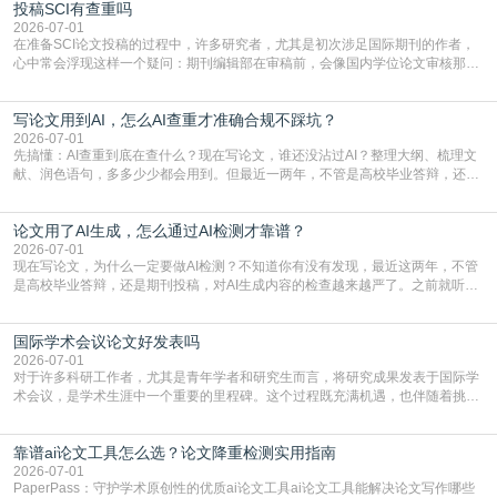
投稿SCI有查重吗
三天都做不完的事。不是所有人都需要用AI降重，但如果你符合下面这些场景，
真的可以试试：初稿写完重复率远超要
2026-07-01
在准备SCI论文投稿的过程中，许多研究者，尤其是初次涉足国际期刊的作者，
心中常会浮现这样一个疑问：期刊编辑部在审稿前，会像国内学位论文审核那
样，先对稿件进行重复率检查吗？这个疑虑关乎学术诚信的底线，也直接影响到
论文的初审通过率。实际上，SCI期刊对重复内容的审查是严谨投稿流程中不可
写论文用到AI，怎么AI查重才准确合规不踩坑？
或缺的一环。本篇AEIC学术交流中心小编就为大家介绍“投稿SCI有查重吗”。
一、查重是标准流程答案是明确的：绝大多数S
2026-07-01
先搞懂：AI查重到底在查什么？现在写论文，谁还没沾过AI？整理大纲、梳理文
献、润色语句，多多少少都会用到。但最近一两年，不管是高校毕业答辩，还是
期刊投稿，对AI生成内容的管控越来越严，只查普通文字重复率已经不够了，必
须加做AI查重。很多人分不清，AI查重和普通查重到底有啥区别？这里说透：普
论文用了AI生成，怎么通过AI检测才靠谱？
通查重查的是你的文字和已公开文献的重复比例，防的是抄袭；AI查重查的是你
的内容里，有多少是AI生成的，防的是过
2026-07-01
现在写论文，为什么一定要做AI检测？不知道你有没有发现，最近这两年，不管
是高校毕业答辩，还是期刊投稿，对AI生成内容的检查越来越严了。之前就听身
边朋友说，初稿用AI整理了文献综述，没做AI检测就交了学校预审，直接被打回
要求修改，还差点被判定学术不规范，真的太冤了。现在国内多数高校和核心期
国际学术会议论文好发表吗
刊，都已经明确出台了相关规定：如果使用AI生成内容辅助写作，必须明确标
注，未标注的AI生成内容会被认定为不符合学
2026-07-01
对于许多科研工作者，尤其是青年学者和研究生而言，将研究成果发表于国际学
术会议，是学术生涯中一个重要的里程碑。这个过程既充满机遇，也伴随着挑
战。面对不同的会议等级、严格的评审标准和激烈的竞争，不少人心中都会产生
疑问：国际学术会议论文到底好不好发表？其价值和难度究竟如何衡量。本篇
靠谱ai论文工具怎么选？论文降重检测实用指南
AEIC学术交流中心小编就为大家介绍“国际学术会议论文好发表吗”。一、会议论
文发表的相对优势与期刊论文相比，国际会议论文的发
2026-07-01
PaperPass：守护学术原创性的优质ai论文工具ai论文工具能解决论文写作哪些