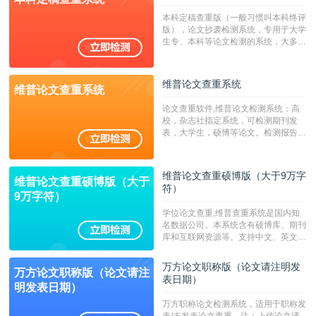
系统含有（学术库与源码库）。（限制
本科定稿查重版（一般习惯叫本科终评
字符数30万）
版），论文抄袭检测系统，专用于大学
生专、本科等论文检测的系统，大多数
专、本科院校使用此检测系统。（限制
字符数6万）
维普论文查重系统
维普论文查重系统
论文查重软件,维普论文检测系统：高
校，杂志社指定系统，可检测期刊发
表，大学生，硕博等论文。检测报告支
持PDF、网页格式，性价比高！--不支
持指定院校！！！
维普论文查重硕博版（大于9万字
维普论文查重硕博版（大于
符）
9万字符）
学位论文查重,维普查重系统是国内知
名数据公司。本系统含有硕博库、期刊
库和互联网资源等。支持中文、英文、
繁体、小语种论文检测，。--不支持指
定院校！！！
万方论文职称版（论文请注明发
万方论文职称版（论文请注
表日期）
明发表日期）
万方职称论文检测系统，适用于职称发