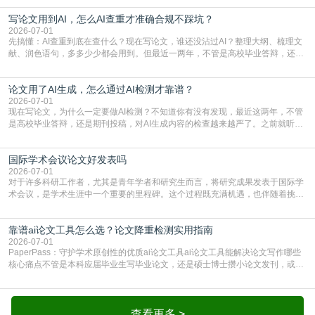
论文的初审通过率。实际上，SCI期刊对重复内容的审查是严谨投稿流程中不可
写论文用到AI，怎么AI查重才准确合规不踩坑？
或缺的一环。本篇AEIC学术交流中心小编就为大家介绍“投稿SCI有查重吗”。
一、查重是标准流程答案是明确的：绝大多数S
2026-07-01
先搞懂：AI查重到底在查什么？现在写论文，谁还没沾过AI？整理大纲、梳理文
献、润色语句，多多少少都会用到。但最近一两年，不管是高校毕业答辩，还是
期刊投稿，对AI生成内容的管控越来越严，只查普通文字重复率已经不够了，必
须加做AI查重。很多人分不清，AI查重和普通查重到底有啥区别？这里说透：普
论文用了AI生成，怎么通过AI检测才靠谱？
通查重查的是你的文字和已公开文献的重复比例，防的是抄袭；AI查重查的是你
的内容里，有多少是AI生成的，防的是过
2026-07-01
现在写论文，为什么一定要做AI检测？不知道你有没有发现，最近这两年，不管
是高校毕业答辩，还是期刊投稿，对AI生成内容的检查越来越严了。之前就听身
边朋友说，初稿用AI整理了文献综述，没做AI检测就交了学校预审，直接被打回
要求修改，还差点被判定学术不规范，真的太冤了。现在国内多数高校和核心期
国际学术会议论文好发表吗
刊，都已经明确出台了相关规定：如果使用AI生成内容辅助写作，必须明确标
注，未标注的AI生成内容会被认定为不符合学
2026-07-01
对于许多科研工作者，尤其是青年学者和研究生而言，将研究成果发表于国际学
术会议，是学术生涯中一个重要的里程碑。这个过程既充满机遇，也伴随着挑
战。面对不同的会议等级、严格的评审标准和激烈的竞争，不少人心中都会产生
疑问：国际学术会议论文到底好不好发表？其价值和难度究竟如何衡量。本篇
靠谱ai论文工具怎么选？论文降重检测实用指南
AEIC学术交流中心小编就为大家介绍“国际学术会议论文好发表吗”。一、会议论
文发表的相对优势与期刊论文相比，国际会议论文的发
2026-07-01
PaperPass：守护学术原创性的优质ai论文工具ai论文工具能解决论文写作哪些
核心痛点不管是本科应届毕业生写毕业论文，还是硕士博士攒小论文发刊，或是
科研人员整理课题成果，都绕不开重复率核查、内容优化这两大难关。以前全靠
自己逐句读逐句改，熬好几个大夜不说，还经常改不到点上，交上去才发现重复
率超标，再返工太折腾。现在有了成熟的ai论文工具，这些痛点基本都能高效解
决。靠谱的ai论文工具，不止能帮你梳
查看更多 >