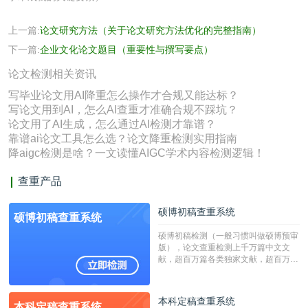
上一篇:
论文研究方法（关于论文研究方法优化的完整指南）
下一篇:
企业文化论文题目（重要性与撰写要点）
论文检测相关资讯
写毕业论文用AI降重怎么操作才合规又能达标？
写论文用到AI，怎么AI查重才准确合规不踩坑？
论文用了AI生成，怎么通过AI检测才靠谱？
靠谱ai论文工具怎么选？论文降重检测实用指南
降aigc检测是啥？一文读懂AIGC学术内容检测逻辑！
查重产品
硕博初稿查重系统
硕博初稿查重系统
硕博初稿检测（一般习惯叫做硕博预审
版），论文查重检测上千万篇中文文
献，超百万篇各类独家文献，超百万港
澳台地区学术文献过千万篇英文文献资
源，数亿个中英文互联网资源是全国高
校用来检测硕博论文的系统，检测范围
本科定稿查重系统
本科定稿查重系统
广，数据来源真实，检测算法合理!本