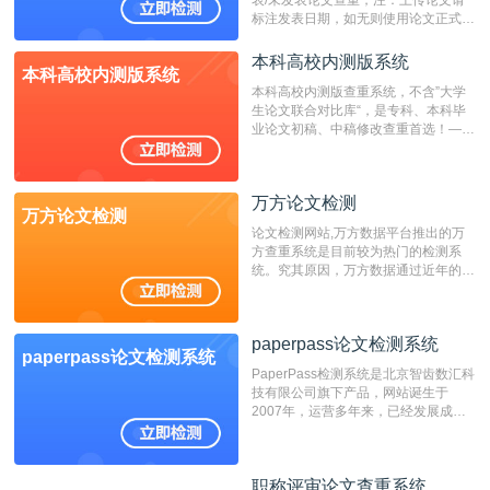
表/未发表论文查重，注：上传论文请
标注发表日期，如无则使用论文正式发
表时间；如未公开发表的，则用论文完
成时间作为发表日期。
本科高校内测版系统
本科高校内测版系统
本科高校内测版查重系统，不含”大学
生论文联合对比库“，是专科、本科毕
业论文初稿、中稿修改查重首选！——
不支持验证！！！
万方论文检测
万方论文检测
论文检测网站,万方数据平台推出的万
方查重系统是目前较为热门的检测系
统。究其原因，万方数据通过近年的发
展，在高校中也确立了自己的相应地
位，特别是部分高校直接将其视为毕业
检测系统，其真实性和权威性无可厚
paperpass论文检测系统
非。其次，相对于知网而言，万方检测
paperpass论文检测系统
费用少，上手容易，是学生初次论文查
PaperPass检测系统是北京智齿数汇科
重的推荐系统。
技有限公司旗下产品，网站诞生于
2007年，运营多年来，已经发展成为
国内可信赖的中文原创性检查和预防剽
窃的在线网站。 系统采用自主研发的
动态指纹越级扫描检测技术，该项技术
职称评审论文查重系统
职称评审论文查重系统
检测速度快、精度高，市场反映良好。