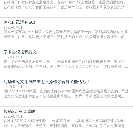
在科研工作者的职业发展道路上，发表SCI期刊论文无疑是一座重要的里程碑。
它不仅代表了研究工作的国际认可，更是学术交流、职称晋升和获取资源的关键
凭证。然而，对于许多初学者甚至是有经验的研究者来说，这个过程依然充满挑
战与困惑。从选题立意到投稿回应，每一步都需要精心的策略与扎实的工作。本
怎么自己润色SCI
篇AEIC学术交流中心小编就为大家介绍“发SCI文章”。一、精准定位是成功的第
一步发表SCI文章，首要解决的问题是“投
2026-07-01
完成一篇SCI论文的初稿，仅仅是漫长发表之路的第一步。紧随其后的修改与润
色环节，往往才是决定文章能否被期刊接收的关键。许多研究者会选择专业的语
言润色服务，但这并非唯一途径。掌握自我润色的方法与技巧，不仅能提升论文
质量，更能在此过程中深化对学术写作的理解。如何系统、高效地打磨自己的论
学术会议投稿意义
文，使其在语言和学术表达上更符合国际期刊的要求，是每位研究者值得投入学
习的技能。本篇AEIC学术交流中心小编就为大家介
2026-07-01
在学术研究的漫长旅途中，每一位探索者都渴望自己的发现能被看见、被讨论、
并最终融入人类知识的星河。除了在期刊上发表论文，向学术会议投稿是另一个
至关重要且富有活力的环节。它不仅仅是一个提交文稿的动作，更是一扇通往更
广阔学术天地的大门，连接着个体研究与社会网络。本篇AEIC学术交流中心小编
写毕业论文用AI降重怎么操作才合规又能达标？
就为大家介绍“学术会议投稿意义”。一、加速研究成果的传播与反馈学术会议通
常具有周期短、时效性强的特点。相比期刊漫长的
2026-07-01
用PaperPass AI降重，真的能省好多事AI降重到底适合哪些场景用说真的，写过
论文的谁没懂那种痛苦？初稿查重出来飘红一大片，手动改重复改到凌晨两三
点，删了改改了删，重复率还是纹丝不动，截止日期一天天近，整个人都要焦虑
到秃头。这时候靠谱的AI降重真的就是救命稻草，选对工具，半天就能搞定你两
投稿SCI有查重吗
三天都做不完的事。不是所有人都需要用AI降重，但如果你符合下面这些场景，
真的可以试试：初稿写完重复率远超要
2026-07-01
在准备SCI论文投稿的过程中，许多研究者，尤其是初次涉足国际期刊的作者，
心中常会浮现这样一个疑问：期刊编辑部在审稿前，会像国内学位论文审核那
样，先对稿件进行重复率检查吗？这个疑虑关乎学术诚信的底线，也直接影响到