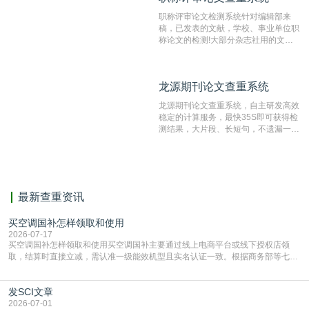
职称评审论文检测系统针对编辑部来
稿，已发表的文献，学校、事业单位职
称论文的检测!大部分杂志社用的文献
抄袭检测系统。可检测抄袭与剽窃、伪
造、篡改、不当署名、一稿多投等学术
不端文献，学术不端论文查重可供期刊
龙源期刊论文查重系统
龙源期刊论文查重系统
编辑部检测来稿和已发表的文献,检测
结果和杂志社一致,已发表过的文章检
龙源期刊论文查重系统，自主研发高效
测时注意填写第一作者,才能排除已发
稳定的计算服务，最快35S即可获得检
表文献复制比。（限制字符数1万）
测结果，大片段、长短句，不遗漏一处
相似，区分论文中的正确引用参考文
献。
最新查重资讯
买空调国补怎样领取和使用
2026-07-17
买空调国补怎样领取和使用买空调国补主要通过线上电商平台或线下授权店领
取，结算时直接立减‌，需认准一级能效机型且实名认证一致。根据商务部等七部
门部署的2026年消费品以旧换新政策，全国统一补贴标准，具体操作如下。‌‌‌哪里
能领到补贴首选‌京东APP‌搜索专属口令(如【家电补贴1637】、【国补立省
发SCI文章
4949】等，口令会随活动更新，以页面显示为准)进入补贴专场。淘宝/天猫也可
复制粘贴【8$FKFGgJq
2026-07-01