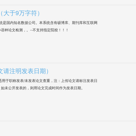
（大于9万字符）
系统是国内知名数据公司。本系统含有硕博库、期刊库和互联网
语种论文检测，。--不支持指定院校！！！
文请注明发表日期）
适用于职称发表/未发表论文查重，注：上传论文请标注发表日
；如未公开发表的，则用论文完成时间作为发表日期。