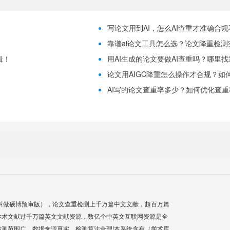
写论文用到AI，怎么AI查重才准确合
靠谱ai论文工具怎么选？论文降重检测
辑！
用AI生成的论文要做AI查重吗？哪里
论文用AIGC降重怎么操作才合规？如
！
AI写的论文查重率多少？如何优化查重
叫做硕博预审版），论文查重检测上千万篇中文文献，超百万篇
学术文献过千万篇英文文献资源，数亿个中英文互联网资源是全
测范围广，数据来源真实，检测算法合理!本系统含有（学术库