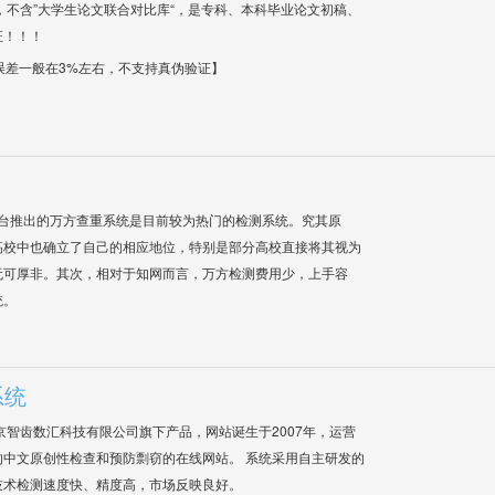
，不含”大学生论文联合对比库“，是专科、本科毕业论文初稿、
证！！！
【误差一般在3%左右，不支持真伪验证】
平台推出的万方查重系统是目前较为热门的检测系统。究其原
高校中也确立了自己的相应地位，特别是部分高校直接将其视为
无可厚非。其次，相对于知网而言，万方检测费用少，上手容
统。
系统
是北京智齿数汇科技有限公司旗下产品，网站诞生于2007年，运营
中文原创性检查和预防剽窃的在线网站。 系统采用自主研发的
技术检测速度快、精度高，市场反映良好。