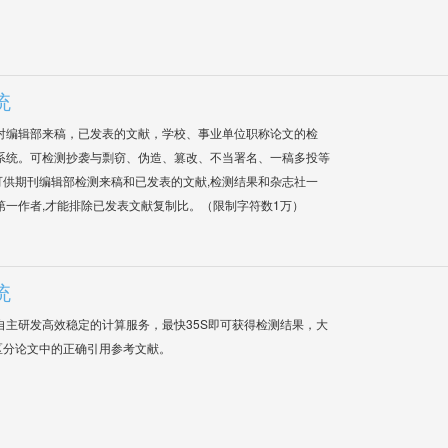
统
对编辑部来稿，已发表的文献，学校、事业单位职称论文的检
系统。可检测抄袭与剽窃、伪造、篡改、不当署名、一稿多投等
供期刊编辑部检测来稿和已发表的文献,检测结果和杂志社一
第一作者,才能排除已发表文献复制比。（限制字符数1万）
统
自主研发高效稳定的计算服务，最快35S即可获得检测结果，大
区分论文中的正确引用参考文献。