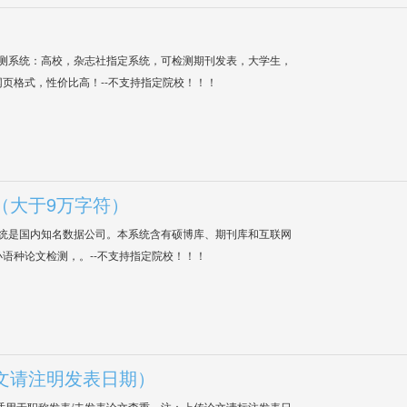
检测系统：高校，杂志社指定系统，可检测期刊发表，大学生，
网页格式，性价比高！--不支持指定院校！！！
（大于9万字符）
系统是国内知名数据公司。本系统含有硕博库、期刊库和互联网
语种论文检测，。--不支持指定院校！！！
文请注明发表日期）
适用于职称发表/未发表论文查重，注：上传论文请标注发表日