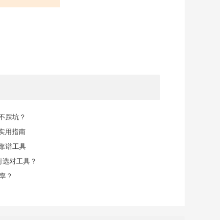
规不踩坑？
实用指南
找靠谱工具
何选对工具？
率？