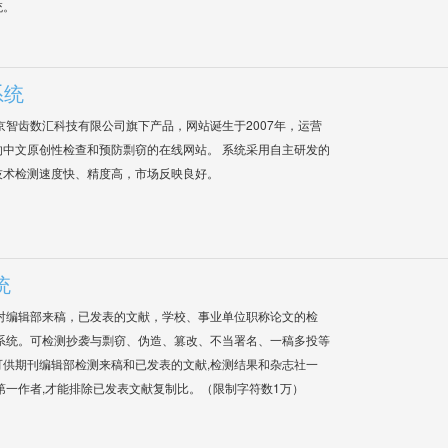
统。
系统
是北京智齿数汇科技有限公司旗下产品，网站诞生于2007年，运营
中文原创性检查和预防剽窃的在线网站。 系统采用自主研发的
技术检测速度快、精度高，市场反映良好。
统
对编辑部来稿，已发表的文献，学校、事业单位职称论文的检
系统。可检测抄袭与剽窃、伪造、篡改、不当署名、一稿多投等
供期刊编辑部检测来稿和已发表的文献,检测结果和杂志社一
第一作者,才能排除已发表文献复制比。（限制字符数1万）