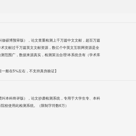
叫做硕博预审版），论文查重检测上千万篇中文文献，超百万篇
学术文献过千万篇英文文献资源，数亿个中英文互联网资源是全
测范围广，数据来源真实，检测算法合理!本系统含有（学术库
差一般在5%左右，不支持真伪验证】
惯叫本科终评版），论文抄袭检测系统，专用于大学生专、本科
科院校使用此检测系统。（限制字符数6万）