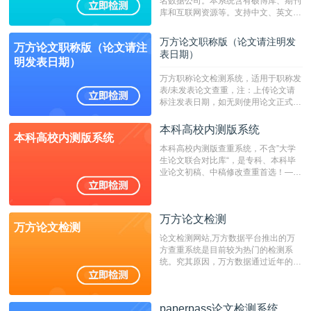
名数据公司。本系统含有硕博库、期刊
库和互联网资源等。支持中文、英文、
繁体、小语种论文检测，。--不支持指
定院校！！！
万方论文职称版（论文请注明发
万方论文职称版（论文请注
表日期）
明发表日期）
万方职称论文检测系统，适用于职称发
表/未发表论文查重，注：上传论文请
标注发表日期，如无则使用论文正式发
表时间；如未公开发表的，则用论文完
成时间作为发表日期。
本科高校内测版系统
本科高校内测版系统
本科高校内测版查重系统，不含”大学
生论文联合对比库“，是专科、本科毕
业论文初稿、中稿修改查重首选！——
不支持验证！！！
万方论文检测
万方论文检测
论文检测网站,万方数据平台推出的万
方查重系统是目前较为热门的检测系
统。究其原因，万方数据通过近年的发
展，在高校中也确立了自己的相应地
位，特别是部分高校直接将其视为毕业
检测系统，其真实性和权威性无可厚
paperpass论文检测系统
非。其次，相对于知网而言，万方检测