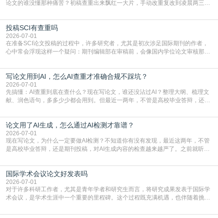
论文的谁没懂那种痛苦？初稿查重出来飘红一大片，手动改重复改到凌晨两三
点，删了改改了删，重复率还是纹丝不动，截止日期一天天近，整个人都要焦虑
到秃头。这时候靠谱的AI降重真的就是救命稻草，选对工具，半天就能搞定你两
投稿SCI有查重吗
三天都做不完的事。不是所有人都需要用AI降重，但如果你符合下面这些场景，
真的可以试试：初稿写完重复率远超要
2026-07-01
在准备SCI论文投稿的过程中，许多研究者，尤其是初次涉足国际期刊的作者，
心中常会浮现这样一个疑问：期刊编辑部在审稿前，会像国内学位论文审核那
样，先对稿件进行重复率检查吗？这个疑虑关乎学术诚信的底线，也直接影响到
论文的初审通过率。实际上，SCI期刊对重复内容的审查是严谨投稿流程中不可
写论文用到AI，怎么AI查重才准确合规不踩坑？
或缺的一环。本篇AEIC学术交流中心小编就为大家介绍“投稿SCI有查重吗”。
一、查重是标准流程答案是明确的：绝大多数S
2026-07-01
先搞懂：AI查重到底在查什么？现在写论文，谁还没沾过AI？整理大纲、梳理文
献、润色语句，多多少少都会用到。但最近一两年，不管是高校毕业答辩，还是
期刊投稿，对AI生成内容的管控越来越严，只查普通文字重复率已经不够了，必
须加做AI查重。很多人分不清，AI查重和普通查重到底有啥区别？这里说透：普
论文用了AI生成，怎么通过AI检测才靠谱？
通查重查的是你的文字和已公开文献的重复比例，防的是抄袭；AI查重查的是你
的内容里，有多少是AI生成的，防的是过
2026-07-01
现在写论文，为什么一定要做AI检测？不知道你有没有发现，最近这两年，不管
是高校毕业答辩，还是期刊投稿，对AI生成内容的检查越来越严了。之前就听身
边朋友说，初稿用AI整理了文献综述，没做AI检测就交了学校预审，直接被打回
要求修改，还差点被判定学术不规范，真的太冤了。现在国内多数高校和核心期
国际学术会议论文好发表吗
刊，都已经明确出台了相关规定：如果使用AI生成内容辅助写作，必须明确标
注，未标注的AI生成内容会被认定为不符合学
2026-07-01
对于许多科研工作者，尤其是青年学者和研究生而言，将研究成果发表于国际学
术会议，是学术生涯中一个重要的里程碑。这个过程既充满机遇，也伴随着挑
战。面对不同的会议等级、严格的评审标准和激烈的竞争，不少人心中都会产生
疑问：国际学术会议论文到底好不好发表？其价值和难度究竟如何衡量。本篇