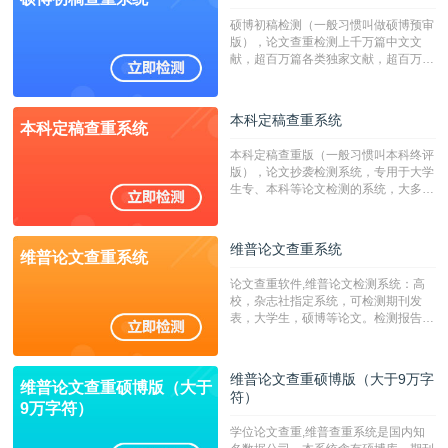
硕博初稿检测（一般习惯叫做硕博预审
版），论文查重检测上千万篇中文文
献，超百万篇各类独家文献，超百万港
澳台地区学术文献过千万篇英文文献资
源，数亿个中英文互联网资源是全国高
校用来检测硕博论文的系统，检测范围
本科定稿查重系统
本科定稿查重系统
广，数据来源真实，检测算法合理!本
系统含有（学术库与源码库）。（限制
本科定稿查重版（一般习惯叫本科终评
字符数30万）
版），论文抄袭检测系统，专用于大学
生专、本科等论文检测的系统，大多数
专、本科院校使用此检测系统。（限制
字符数6万）
维普论文查重系统
维普论文查重系统
论文查重软件,维普论文检测系统：高
校，杂志社指定系统，可检测期刊发
表，大学生，硕博等论文。检测报告支
持PDF、网页格式，性价比高！--不支
持指定院校！！！
维普论文查重硕博版（大于9万字
维普论文查重硕博版（大于
符）
9万字符）
学位论文查重,维普查重系统是国内知