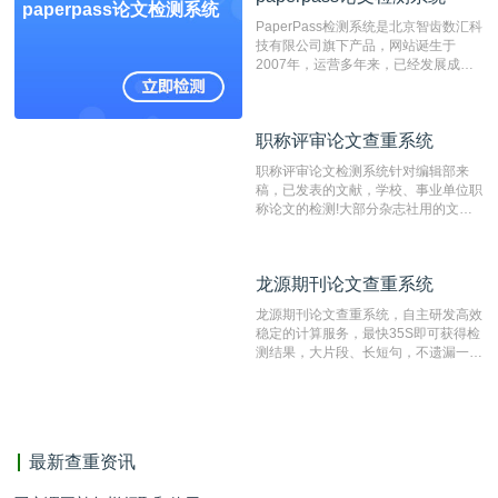
paperpass论文检测系统
费用少，上手容易，是学生初次论文查
PaperPass检测系统是北京智齿数汇科
重的推荐系统。
技有限公司旗下产品，网站诞生于
2007年，运营多年来，已经发展成为
国内可信赖的中文原创性检查和预防剽
窃的在线网站。 系统采用自主研发的
动态指纹越级扫描检测技术，该项技术
职称评审论文查重系统
职称评审论文查重系统
检测速度快、精度高，市场反映良好。
职称评审论文检测系统针对编辑部来
稿，已发表的文献，学校、事业单位职
称论文的检测!大部分杂志社用的文献
抄袭检测系统。可检测抄袭与剽窃、伪
造、篡改、不当署名、一稿多投等学术
不端文献，学术不端论文查重可供期刊
龙源期刊论文查重系统
龙源期刊论文查重系统
编辑部检测来稿和已发表的文献,检测
结果和杂志社一致,已发表过的文章检
龙源期刊论文查重系统，自主研发高效
测时注意填写第一作者,才能排除已发
稳定的计算服务，最快35S即可获得检
表文献复制比。（限制字符数1万）
测结果，大片段、长短句，不遗漏一处
相似，区分论文中的正确引用参考文
献。
最新查重资讯