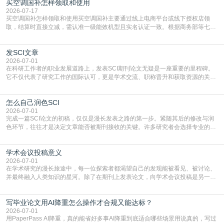
买空调国补怎样领取和使用
2026-07-17
买空调国补怎样领取和使用买空调国补主要通过线上电商平台或线下授权店领
取，结算时直接立减‌，需认准一级能效机型且实名认证一致。根据商务部等七部
门部署的2026年消费品以旧换新政策，全国统一补贴标准，具体操作如下。‌‌‌哪里
能领到补贴首选‌京东APP‌搜索专属口令(如【家电补贴1637】、【国补立省
发SCI文章
4949】等，口令会随活动更新，以页面显示为准)进入补贴专场。淘宝/天猫也可
复制粘贴【8$FKFGgJq
2026-07-01
在科研工作者的职业发展道路上，发表SCI期刊论文无疑是一座重要的里程碑。
它不仅代表了研究工作的国际认可，更是学术交流、职称晋升和获取资源的关键
凭证。然而，对于许多初学者甚至是有经验的研究者来说，这个过程依然充满挑
战与困惑。从选题立意到投稿回应，每一步都需要精心的策略与扎实的工作。本
怎么自己润色SCI
篇AEIC学术交流中心小编就为大家介绍“发SCI文章”。一、精准定位是成功的第
一步发表SCI文章，首要解决的问题是“投
2026-07-01
完成一篇SCI论文的初稿，仅仅是漫长发表之路的第一步。紧随其后的修改与润
色环节，往往才是决定文章能否被期刊接收的关键。许多研究者会选择专业的语
言润色服务，但这并非唯一途径。掌握自我润色的方法与技巧，不仅能提升论文
质量，更能在此过程中深化对学术写作的理解。如何系统、高效地打磨自己的论
学术会议投稿意义
文，使其在语言和学术表达上更符合国际期刊的要求，是每位研究者值得投入学
习的技能。本篇AEIC学术交流中心小编就为大家介
2026-07-01
在学术研究的漫长旅途中，每一位探索者都渴望自己的发现能被看见、被讨论、
并最终融入人类知识的星河。除了在期刊上发表论文，向学术会议投稿是另一个
至关重要且富有活力的环节。它不仅仅是一个提交文稿的动作，更是一扇通往更
广阔学术天地的大门，连接着个体研究与社会网络。本篇AEIC学术交流中心小编
写毕业论文用AI降重怎么操作才合规又能达标？
就为大家介绍“学术会议投稿意义”。一、加速研究成果的传播与反馈学术会议通
常具有周期短、时效性强的特点。相比期刊漫长的
2026-07-01
用PaperPass AI降重，真的能省好多事AI降重到底适合哪些场景用说真的，写过