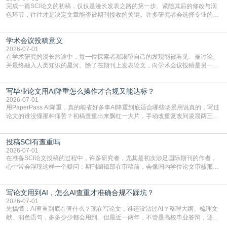
完成一篇SCI论文的初稿，仅仅是漫长发表之路的第一步。紧随其后的修改与润
色环节，往往才是决定文章能否被期刊接收的关键。许多研究者会选择专业的语
言润色服务，但这并非唯一途径。掌握自我润色的方法与技巧，不仅能提升论文
质量，更能在此过程中深化对学术写作的理解。如何系统、高效地打磨自己的论
学术会议投稿意义
文，使其在语言和学术表达上更符合国际期刊的要求，是每位研究者值得投入学
习的技能。本篇AEIC学术交流中心小编就为大家介
2026-07-01
在学术研究的漫长旅途中，每一位探索者都渴望自己的发现能被看见、被讨论、
并最终融入人类知识的星河。除了在期刊上发表论文，向学术会议投稿是另一个
至关重要且富有活力的环节。它不仅仅是一个提交文稿的动作，更是一扇通往更
广阔学术天地的大门，连接着个体研究与社会网络。本篇AEIC学术交流中心小编
写毕业论文用AI降重怎么操作才合规又能达标？
就为大家介绍“学术会议投稿意义”。一、加速研究成果的传播与反馈学术会议通
常具有周期短、时效性强的特点。相比期刊漫长的
2026-07-01
用PaperPass AI降重，真的能省好多事AI降重到底适合哪些场景用说真的，写过
论文的谁没懂那种痛苦？初稿查重出来飘红一大片，手动改重复改到凌晨两三
点，删了改改了删，重复率还是纹丝不动，截止日期一天天近，整个人都要焦虑
到秃头。这时候靠谱的AI降重真的就是救命稻草，选对工具，半天就能搞定你两
投稿SCI有查重吗
三天都做不完的事。不是所有人都需要用AI降重，但如果你符合下面这些场景，
真的可以试试：初稿写完重复率远超要
2026-07-01
在准备SCI论文投稿的过程中，许多研究者，尤其是初次涉足国际期刊的作者，
心中常会浮现这样一个疑问：期刊编辑部在审稿前，会像国内学位论文审核那
样，先对稿件进行重复率检查吗？这个疑虑关乎学术诚信的底线，也直接影响到
论文的初审通过率。实际上，SCI期刊对重复内容的审查是严谨投稿流程中不可
写论文用到AI，怎么AI查重才准确合规不踩坑？
或缺的一环。本篇AEIC学术交流中心小编就为大家介绍“投稿SCI有查重吗”。
一、查重是标准流程答案是明确的：绝大多数S
2026-07-01
先搞懂：AI查重到底在查什么？现在写论文，谁还没沾过AI？整理大纲、梳理文
献、润色语句，多多少少都会用到。但最近一两年，不管是高校毕业答辩，还是
期刊投稿，对AI生成内容的管控越来越严，只查普通文字重复率已经不够了，必