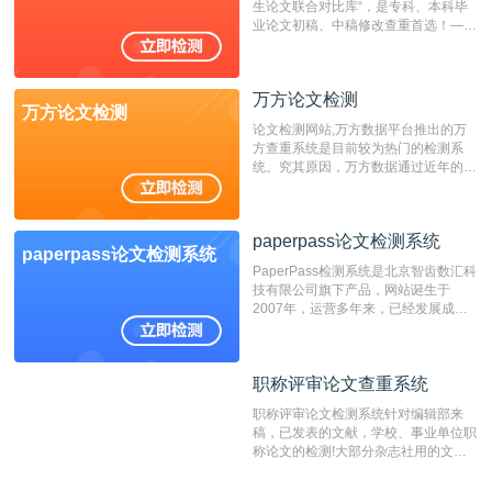
生论文联合对比库“，是专科、本科毕
业论文初稿、中稿修改查重首选！——
不支持验证！！！
万方论文检测
万方论文检测
论文检测网站,万方数据平台推出的万
方查重系统是目前较为热门的检测系
统。究其原因，万方数据通过近年的发
展，在高校中也确立了自己的相应地
位，特别是部分高校直接将其视为毕业
检测系统，其真实性和权威性无可厚
paperpass论文检测系统
非。其次，相对于知网而言，万方检测
paperpass论文检测系统
费用少，上手容易，是学生初次论文查
PaperPass检测系统是北京智齿数汇科
重的推荐系统。
技有限公司旗下产品，网站诞生于
2007年，运营多年来，已经发展成为
国内可信赖的中文原创性检查和预防剽
窃的在线网站。 系统采用自主研发的
动态指纹越级扫描检测技术，该项技术
职称评审论文查重系统
职称评审论文查重系统
检测速度快、精度高，市场反映良好。
职称评审论文检测系统针对编辑部来
稿，已发表的文献，学校、事业单位职
称论文的检测!大部分杂志社用的文献
抄袭检测系统。可检测抄袭与剽窃、伪
造、篡改、不当署名、一稿多投等学术