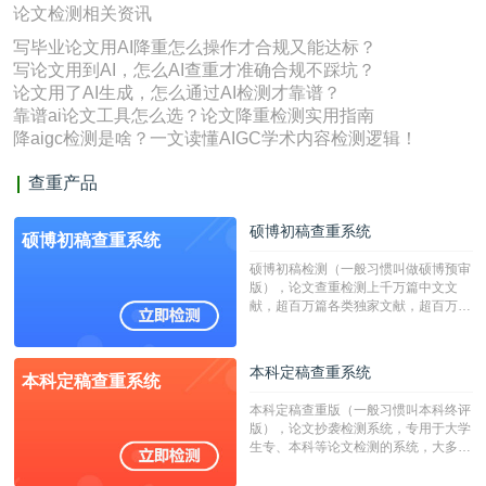
论文检测相关资讯
写毕业论文用AI降重怎么操作才合规又能达标？
写论文用到AI，怎么AI查重才准确合规不踩坑？
论文用了AI生成，怎么通过AI检测才靠谱？
靠谱ai论文工具怎么选？论文降重检测实用指南
降aigc检测是啥？一文读懂AIGC学术内容检测逻辑！
查重产品
硕博初稿查重系统
硕博初稿查重系统
硕博初稿检测（一般习惯叫做硕博预审
版），论文查重检测上千万篇中文文
献，超百万篇各类独家文献，超百万港
澳台地区学术文献过千万篇英文文献资
源，数亿个中英文互联网资源是全国高
校用来检测硕博论文的系统，检测范围
本科定稿查重系统
本科定稿查重系统
广，数据来源真实，检测算法合理!本
系统含有（学术库与源码库）。（限制
本科定稿查重版（一般习惯叫本科终评
字符数30万）
版），论文抄袭检测系统，专用于大学
生专、本科等论文检测的系统，大多数
专、本科院校使用此检测系统。（限制
字符数6万）