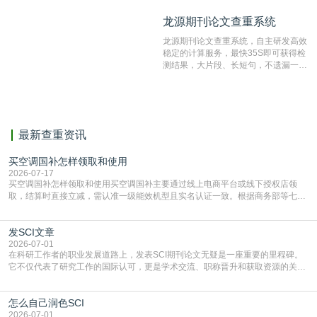
不端文献，学术不端论文查重可供期刊
龙源期刊论文查重系统
龙源期刊论文查重系统
编辑部检测来稿和已发表的文献,检测
结果和杂志社一致,已发表过的文章检
龙源期刊论文查重系统，自主研发高效
测时注意填写第一作者,才能排除已发
稳定的计算服务，最快35S即可获得检
表文献复制比。（限制字符数1万）
测结果，大片段、长短句，不遗漏一处
相似，区分论文中的正确引用参考文
献。
最新查重资讯
买空调国补怎样领取和使用
2026-07-17
买空调国补怎样领取和使用买空调国补主要通过线上电商平台或线下授权店领
取，结算时直接立减‌，需认准一级能效机型且实名认证一致。根据商务部等七部
门部署的2026年消费品以旧换新政策，全国统一补贴标准，具体操作如下。‌‌‌哪里
能领到补贴首选‌京东APP‌搜索专属口令(如【家电补贴1637】、【国补立省
发SCI文章
4949】等，口令会随活动更新，以页面显示为准)进入补贴专场。淘宝/天猫也可
复制粘贴【8$FKFGgJq
2026-07-01
在科研工作者的职业发展道路上，发表SCI期刊论文无疑是一座重要的里程碑。
它不仅代表了研究工作的国际认可，更是学术交流、职称晋升和获取资源的关键
凭证。然而，对于许多初学者甚至是有经验的研究者来说，这个过程依然充满挑
战与困惑。从选题立意到投稿回应，每一步都需要精心的策略与扎实的工作。本
怎么自己润色SCI
篇AEIC学术交流中心小编就为大家介绍“发SCI文章”。一、精准定位是成功的第
一步发表SCI文章，首要解决的问题是“投
2026-07-01