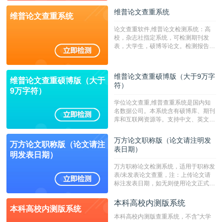
维普论文查重系统
维普论文查重系统
论文查重软件,维普论文检测系统：高
校，杂志社指定系统，可检测期刊发
表，大学生，硕博等论文。检测报告支
持PDF、网页格式，性价比高！--不支
持指定院校！！！
维普论文查重硕博版（大于9万字
维普论文查重硕博版（大于
符）
9万字符）
学位论文查重,维普查重系统是国内知
名数据公司。本系统含有硕博库、期刊
库和互联网资源等。支持中文、英文、
繁体、小语种论文检测，。--不支持指
定院校！！！
万方论文职称版（论文请注明发
万方论文职称版（论文请注
表日期）
明发表日期）
万方职称论文检测系统，适用于职称发
表/未发表论文查重，注：上传论文请
标注发表日期，如无则使用论文正式发
表时间；如未公开发表的，则用论文完
成时间作为发表日期。
本科高校内测版系统
本科高校内测版系统
本科高校内测版查重系统，不含”大学