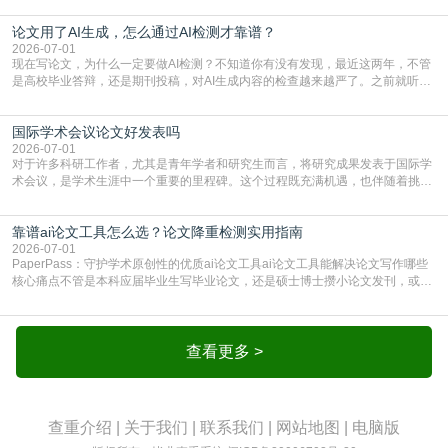
须加做AI查重。很多人分不清，AI查重和普通查重到底有啥区别？这里说透：普
论文用了AI生成，怎么通过AI检测才靠谱？
通查重查的是你的文字和已公开文献的重复比例，防的是抄袭；AI查重查的是你
的内容里，有多少是AI生成的，防的是过
2026-07-01
现在写论文，为什么一定要做AI检测？不知道你有没有发现，最近这两年，不管
是高校毕业答辩，还是期刊投稿，对AI生成内容的检查越来越严了。之前就听身
边朋友说，初稿用AI整理了文献综述，没做AI检测就交了学校预审，直接被打回
要求修改，还差点被判定学术不规范，真的太冤了。现在国内多数高校和核心期
国际学术会议论文好发表吗
刊，都已经明确出台了相关规定：如果使用AI生成内容辅助写作，必须明确标
注，未标注的AI生成内容会被认定为不符合学
2026-07-01
对于许多科研工作者，尤其是青年学者和研究生而言，将研究成果发表于国际学
术会议，是学术生涯中一个重要的里程碑。这个过程既充满机遇，也伴随着挑
战。面对不同的会议等级、严格的评审标准和激烈的竞争，不少人心中都会产生
疑问：国际学术会议论文到底好不好发表？其价值和难度究竟如何衡量。本篇
靠谱ai论文工具怎么选？论文降重检测实用指南
AEIC学术交流中心小编就为大家介绍“国际学术会议论文好发表吗”。一、会议论
文发表的相对优势与期刊论文相比，国际会议论文的发
2026-07-01
PaperPass：守护学术原创性的优质ai论文工具ai论文工具能解决论文写作哪些
核心痛点不管是本科应届毕业生写毕业论文，还是硕士博士攒小论文发刊，或是
科研人员整理课题成果，都绕不开重复率核查、内容优化这两大难关。以前全靠
自己逐句读逐句改，熬好几个大夜不说，还经常改不到点上，交上去才发现重复
率超标，再返工太折腾。现在有了成熟的ai论文工具，这些痛点基本都能高效解
决。靠谱的ai论文工具，不止能帮你梳
查看更多 >
查重介绍
|
关于我们
|
联系我们
|
网站地图
|
电脑版