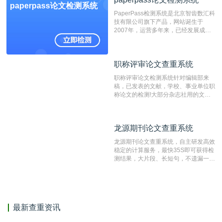
paperpass论文检测系统
费用少，上手容易，是学生初次论文查
PaperPass检测系统是北京智齿数汇科
重的推荐系统。
技有限公司旗下产品，网站诞生于
2007年，运营多年来，已经发展成为
国内可信赖的中文原创性检查和预防剽
窃的在线网站。 系统采用自主研发的
动态指纹越级扫描检测技术，该项技术
职称评审论文查重系统
职称评审论文查重系统
检测速度快、精度高，市场反映良好。
职称评审论文检测系统针对编辑部来
稿，已发表的文献，学校、事业单位职
称论文的检测!大部分杂志社用的文献
抄袭检测系统。可检测抄袭与剽窃、伪
造、篡改、不当署名、一稿多投等学术
不端文献，学术不端论文查重可供期刊
龙源期刊论文查重系统
龙源期刊论文查重系统
编辑部检测来稿和已发表的文献,检测
结果和杂志社一致,已发表过的文章检
龙源期刊论文查重系统，自主研发高效
测时注意填写第一作者,才能排除已发
稳定的计算服务，最快35S即可获得检
表文献复制比。（限制字符数1万）
测结果，大片段、长短句，不遗漏一处
相似，区分论文中的正确引用参考文
献。
最新查重资讯