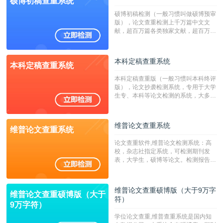
硕博初稿查重系统
硕博初稿检测（一般习惯叫做硕博预审
版），论文查重检测上千万篇中文文
献，超百万篇各类独家文献，超百万港
澳台地区学术文献过千万篇英文文献资
源，数亿个中英文互联网资源是全国高
校用来检测硕博论文的系统，检测范围
本科定稿查重系统
本科定稿查重系统
广，数据来源真实，检测算法合理!本
系统含有（学术库与源码库）。（限制
本科定稿查重版（一般习惯叫本科终评
字符数30万）
版），论文抄袭检测系统，专用于大学
生专、本科等论文检测的系统，大多数
专、本科院校使用此检测系统。（限制
字符数6万）
维普论文查重系统
维普论文查重系统
论文查重软件,维普论文检测系统：高
校，杂志社指定系统，可检测期刊发
表，大学生，硕博等论文。检测报告支
持PDF、网页格式，性价比高！--不支
持指定院校！！！
维普论文查重硕博版（大于9万字
维普论文查重硕博版（大于
符）
9万字符）
学位论文查重,维普查重系统是国内知