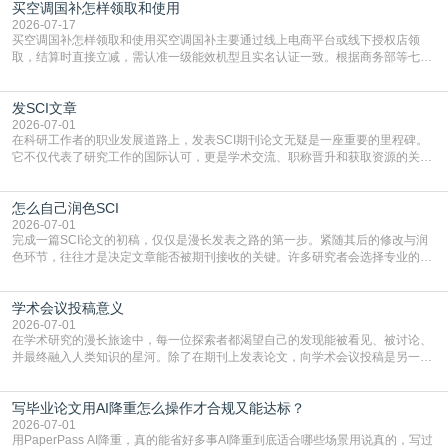
买空调国补怎样领取和使用
2026-07-17
买空调国补怎样领取和使用买空调国补主要通过线上电商平台或线下授权店领
取，结算时直接立减‌，需认准一级能效机型且实名认证一致。根据商务部等七部
门部署的2026年消费品以旧换新政策，全国统一补贴标准，具体操作如下。‌‌‌哪里
能领到补贴首选‌京东APP‌搜索专属口令(如【家电补贴1637】、【国补立省
发SCI文章
4949】等，口令会随活动更新，以页面显示为准)进入补贴专场。淘宝/天猫也可
复制粘贴【8$FKFGgJq
2026-07-01
在科研工作者的职业发展道路上，发表SCI期刊论文无疑是一座重要的里程碑。
它不仅代表了研究工作的国际认可，更是学术交流、职称晋升和获取资源的关键
凭证。然而，对于许多初学者甚至是有经验的研究者来说，这个过程依然充满挑
战与困惑。从选题立意到投稿回应，每一步都需要精心的策略与扎实的工作。本
怎么自己润色SCI
篇AEIC学术交流中心小编就为大家介绍“发SCI文章”。一、精准定位是成功的第
一步发表SCI文章，首要解决的问题是“投
2026-07-01
完成一篇SCI论文的初稿，仅仅是漫长发表之路的第一步。紧随其后的修改与润
色环节，往往才是决定文章能否被期刊接收的关键。许多研究者会选择专业的语
言润色服务，但这并非唯一途径。掌握自我润色的方法与技巧，不仅能提升论文
质量，更能在此过程中深化对学术写作的理解。如何系统、高效地打磨自己的论
学术会议投稿意义
文，使其在语言和学术表达上更符合国际期刊的要求，是每位研究者值得投入学
习的技能。本篇AEIC学术交流中心小编就为大家介
2026-07-01
在学术研究的漫长旅途中，每一位探索者都渴望自己的发现能被看见、被讨论、
并最终融入人类知识的星河。除了在期刊上发表论文，向学术会议投稿是另一个
至关重要且富有活力的环节。它不仅仅是一个提交文稿的动作，更是一扇通往更
广阔学术天地的大门，连接着个体研究与社会网络。本篇AEIC学术交流中心小编
写毕业论文用AI降重怎么操作才合规又能达标？
就为大家介绍“学术会议投稿意义”。一、加速研究成果的传播与反馈学术会议通
常具有周期短、时效性强的特点。相比期刊漫长的
2026-07-01
用PaperPass AI降重，真的能省好多事AI降重到底适合哪些场景用说真的，写过