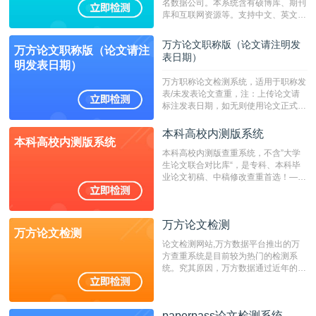
名数据公司。本系统含有硕博库、期刊
库和互联网资源等。支持中文、英文、
繁体、小语种论文检测，。--不支持指
定院校！！！
万方论文职称版（论文请注明发
万方论文职称版（论文请注
表日期）
明发表日期）
万方职称论文检测系统，适用于职称发
表/未发表论文查重，注：上传论文请
标注发表日期，如无则使用论文正式发
表时间；如未公开发表的，则用论文完
成时间作为发表日期。
本科高校内测版系统
本科高校内测版系统
本科高校内测版查重系统，不含”大学
生论文联合对比库“，是专科、本科毕
业论文初稿、中稿修改查重首选！——
不支持验证！！！
万方论文检测
万方论文检测
论文检测网站,万方数据平台推出的万
方查重系统是目前较为热门的检测系
统。究其原因，万方数据通过近年的发
展，在高校中也确立了自己的相应地
位，特别是部分高校直接将其视为毕业
检测系统，其真实性和权威性无可厚
paperpass论文检测系统
非。其次，相对于知网而言，万方检测