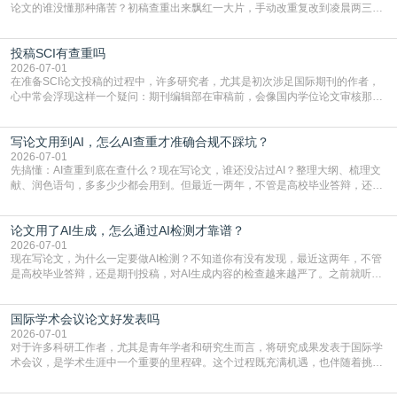
论文的谁没懂那种痛苦？初稿查重出来飘红一大片，手动改重复改到凌晨两三
点，删了改改了删，重复率还是纹丝不动，截止日期一天天近，整个人都要焦虑
到秃头。这时候靠谱的AI降重真的就是救命稻草，选对工具，半天就能搞定你两
投稿SCI有查重吗
三天都做不完的事。不是所有人都需要用AI降重，但如果你符合下面这些场景，
真的可以试试：初稿写完重复率远超要
2026-07-01
在准备SCI论文投稿的过程中，许多研究者，尤其是初次涉足国际期刊的作者，
心中常会浮现这样一个疑问：期刊编辑部在审稿前，会像国内学位论文审核那
样，先对稿件进行重复率检查吗？这个疑虑关乎学术诚信的底线，也直接影响到
论文的初审通过率。实际上，SCI期刊对重复内容的审查是严谨投稿流程中不可
写论文用到AI，怎么AI查重才准确合规不踩坑？
或缺的一环。本篇AEIC学术交流中心小编就为大家介绍“投稿SCI有查重吗”。
一、查重是标准流程答案是明确的：绝大多数S
2026-07-01
先搞懂：AI查重到底在查什么？现在写论文，谁还没沾过AI？整理大纲、梳理文
献、润色语句，多多少少都会用到。但最近一两年，不管是高校毕业答辩，还是
期刊投稿，对AI生成内容的管控越来越严，只查普通文字重复率已经不够了，必
须加做AI查重。很多人分不清，AI查重和普通查重到底有啥区别？这里说透：普
论文用了AI生成，怎么通过AI检测才靠谱？
通查重查的是你的文字和已公开文献的重复比例，防的是抄袭；AI查重查的是你
的内容里，有多少是AI生成的，防的是过
2026-07-01
现在写论文，为什么一定要做AI检测？不知道你有没有发现，最近这两年，不管
是高校毕业答辩，还是期刊投稿，对AI生成内容的检查越来越严了。之前就听身
边朋友说，初稿用AI整理了文献综述，没做AI检测就交了学校预审，直接被打回
要求修改，还差点被判定学术不规范，真的太冤了。现在国内多数高校和核心期
国际学术会议论文好发表吗
刊，都已经明确出台了相关规定：如果使用AI生成内容辅助写作，必须明确标
注，未标注的AI生成内容会被认定为不符合学
2026-07-01
对于许多科研工作者，尤其是青年学者和研究生而言，将研究成果发表于国际学
术会议，是学术生涯中一个重要的里程碑。这个过程既充满机遇，也伴随着挑
战。面对不同的会议等级、严格的评审标准和激烈的竞争，不少人心中都会产生
疑问：国际学术会议论文到底好不好发表？其价值和难度究竟如何衡量。本篇