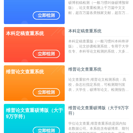
硕博初稿检测（一般习惯叫做硕博预审
版），论文查重检测上千万篇中文文
献，超百万篇各类独家文献，超百万港
澳台地区学术文献过千万篇英文文献资
源，数亿个中英文互联网资源是全国高
校用来检测硕博论文的系统，检测范围
本科定稿查重系统
本科定稿查重系统
广，数据来源真实，检测算法合理!本
系统含有（学术库与源码库）。（限制
本科定稿查重版（一般习惯叫本科终评
字符数30万）
版），论文抄袭检测系统，专用于大学
生专、本科等论文检测的系统，大多数
专、本科院校使用此检测系统。（限制
字符数6万）
维普论文查重系统
维普论文查重系统
论文查重软件,维普论文检测系统：高
校，杂志社指定系统，可检测期刊发
表，大学生，硕博等论文。检测报告支
持PDF、网页格式，性价比高！--不支
持指定院校！！！
维普论文查重硕博版（大于9万字
维普论文查重硕博版（大于
符）
9万字符）
学位论文查重,维普查重系统是国内知
名数据公司。本系统含有硕博库、期刊