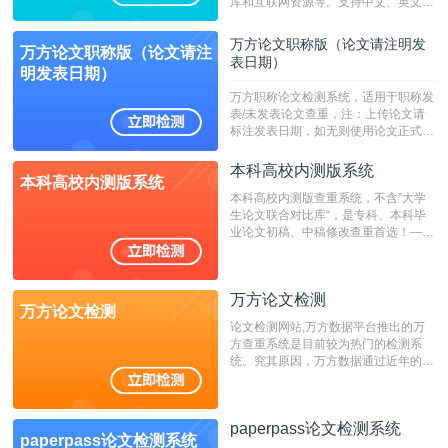
库和互联网资源等。支持中文、英文、
繁体、小语种论文检测，。--不支持指
定院校！！！
万方论文职称版（论文请注明发
万方论文职称版（论文请注
表日期）
明发表日期）
万方职称论文检测系统，适用于职称发
表/未发表论文查重，注：上传论文请
标注发表日期，如无则使用论文正式发
表时间；如未公开发表的，则用论文完
成时间作为发表日期。
本科高校内测版系统
本科高校内测版系统
本科高校内测版查重系统，不含”大学
生论文联合对比库“，是专科、本科毕
业论文初稿、中稿修改查重首选！——
不支持验证！！！
万方论文检测
万方论文检测
论文检测网站,万方数据平台推出的万
方查重系统是目前较为热门的检测系
统。究其原因，万方数据通过近年的发
展，在高校中也确立了自己的相应地
位，特别是部分高校直接将其视为毕业
检测系统，其真实性和权威性无可厚
paperpass论文检测系统
非。其次，相对于知网而言，万方检测
paperpass论文检测系统
费用少，上手容易，是学生初次论文查