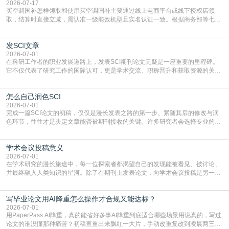
2026-07-17
买空调国补怎样领取和使用买空调国补主要通过线上电商平台或线下授权店领
取，结算时直接立减‌，需认准一级能效机型且实名认证一致。根据商务部等七部
门部署的2026年消费品以旧换新政策，全国统一补贴标准，具体操作如下。‌‌‌哪里
能领到补贴首选‌京东APP‌搜索专属口令(如【家电补贴1637】、【国补立省
发SCI文章
4949】等，口令会随活动更新，以页面显示为准)进入补贴专场。淘宝/天猫也可
复制粘贴【8$FKFGgJq
2026-07-01
在科研工作者的职业发展道路上，发表SCI期刊论文无疑是一座重要的里程碑。
它不仅代表了研究工作的国际认可，更是学术交流、职称晋升和获取资源的关键
凭证。然而，对于许多初学者甚至是有经验的研究者来说，这个过程依然充满挑
战与困惑。从选题立意到投稿回应，每一步都需要精心的策略与扎实的工作。本
怎么自己润色SCI
篇AEIC学术交流中心小编就为大家介绍“发SCI文章”。一、精准定位是成功的第
一步发表SCI文章，首要解决的问题是“投
2026-07-01
完成一篇SCI论文的初稿，仅仅是漫长发表之路的第一步。紧随其后的修改与润
色环节，往往才是决定文章能否被期刊接收的关键。许多研究者会选择专业的语
言润色服务，但这并非唯一途径。掌握自我润色的方法与技巧，不仅能提升论文
质量，更能在此过程中深化对学术写作的理解。如何系统、高效地打磨自己的论
学术会议投稿意义
文，使其在语言和学术表达上更符合国际期刊的要求，是每位研究者值得投入学
习的技能。本篇AEIC学术交流中心小编就为大家介
2026-07-01
在学术研究的漫长旅途中，每一位探索者都渴望自己的发现能被看见、被讨论、
并最终融入人类知识的星河。除了在期刊上发表论文，向学术会议投稿是另一个
至关重要且富有活力的环节。它不仅仅是一个提交文稿的动作，更是一扇通往更
广阔学术天地的大门，连接着个体研究与社会网络。本篇AEIC学术交流中心小编
写毕业论文用AI降重怎么操作才合规又能达标？
就为大家介绍“学术会议投稿意义”。一、加速研究成果的传播与反馈学术会议通
常具有周期短、时效性强的特点。相比期刊漫长的
2026-07-01
用PaperPass AI降重，真的能省好多事AI降重到底适合哪些场景用说真的，写过
论文的谁没懂那种痛苦？初稿查重出来飘红一大片，手动改重复改到凌晨两三