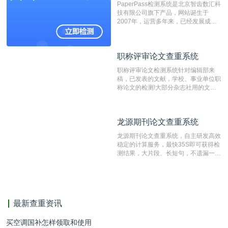
PaperPass检测系统是北京智齿数汇科
重的推荐系统。
技有限公司旗下产品，网站诞生于
2007年，运营多年来，已经发展成为
国内可信赖的中文原创性检查和预防剽
窃的在线网站。 系统采用自主研发的
动态指纹越级扫描检测技术，该项技术
职称评审论文查重系统
职称评审论文查重系统
检测速度快、精度高，市场反映良好。
职称评审论文检测系统针对编辑部来
稿，已发表的文献，学校、事业单位职
称论文的检测!大部分杂志社用的文献
抄袭检测系统。可检测抄袭与剽窃、伪
造、篡改、不当署名、一稿多投等学术
不端文献，学术不端论文查重可供期刊
龙源期刊论文查重系统
龙源期刊论文查重系统
编辑部检测来稿和已发表的文献,检测
结果和杂志社一致,已发表过的文章检
龙源期刊论文查重系统，自主研发高效
测时注意填写第一作者,才能排除已发
稳定的计算服务，最快35S即可获得检
表文献复制比。（限制字符数1万）
测结果，大片段、长短句，不遗漏一处
相似，区分论文中的正确引用参考文
献。
最新查重资讯
买空调国补怎样领取和使用