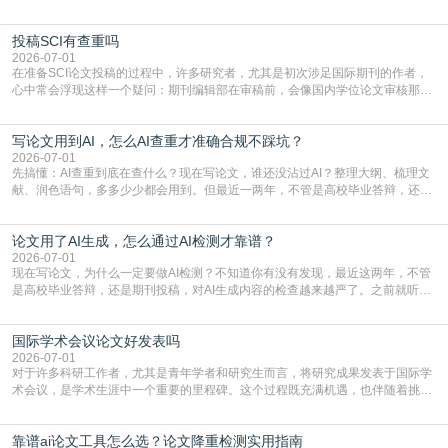
点，删了改改了删，重复率还是纹丝不动，截止日期一天天近，整个人都要焦虑
到秃头。这时候靠谱的AI降重真的就是救命稻草，选对工具，半天就能搞定你两
投稿SCI有查重吗
三天都做不完的事。不是所有人都需要用AI降重，但如果你符合下面这些场景，
真的可以试试：初稿写完重复率远超要
2026-07-01
在准备SCI论文投稿的过程中，许多研究者，尤其是初次涉足国际期刊的作者，
心中常会浮现这样一个疑问：期刊编辑部在审稿前，会像国内学位论文审核那
样，先对稿件进行重复率检查吗？这个疑虑关乎学术诚信的底线，也直接影响到
论文的初审通过率。实际上，SCI期刊对重复内容的审查是严谨投稿流程中不可
写论文用到AI，怎么AI查重才准确合规不踩坑？
或缺的一环。本篇AEIC学术交流中心小编就为大家介绍“投稿SCI有查重吗”。
一、查重是标准流程答案是明确的：绝大多数S
2026-07-01
先搞懂：AI查重到底在查什么？现在写论文，谁还没沾过AI？整理大纲、梳理文
献、润色语句，多多少少都会用到。但最近一两年，不管是高校毕业答辩，还是
期刊投稿，对AI生成内容的管控越来越严，只查普通文字重复率已经不够了，必
须加做AI查重。很多人分不清，AI查重和普通查重到底有啥区别？这里说透：普
论文用了AI生成，怎么通过AI检测才靠谱？
通查重查的是你的文字和已公开文献的重复比例，防的是抄袭；AI查重查的是你
的内容里，有多少是AI生成的，防的是过
2026-07-01
现在写论文，为什么一定要做AI检测？不知道你有没有发现，最近这两年，不管
是高校毕业答辩，还是期刊投稿，对AI生成内容的检查越来越严了。之前就听身
边朋友说，初稿用AI整理了文献综述，没做AI检测就交了学校预审，直接被打回
要求修改，还差点被判定学术不规范，真的太冤了。现在国内多数高校和核心期
国际学术会议论文好发表吗
刊，都已经明确出台了相关规定：如果使用AI生成内容辅助写作，必须明确标
注，未标注的AI生成内容会被认定为不符合学
2026-07-01
对于许多科研工作者，尤其是青年学者和研究生而言，将研究成果发表于国际学
术会议，是学术生涯中一个重要的里程碑。这个过程既充满机遇，也伴随着挑
战。面对不同的会议等级、严格的评审标准和激烈的竞争，不少人心中都会产生
疑问：国际学术会议论文到底好不好发表？其价值和难度究竟如何衡量。本篇
靠谱ai论文工具怎么选？论文降重检测实用指南
AEIC学术交流中心小编就为大家介绍“国际学术会议论文好发表吗”。一、会议论