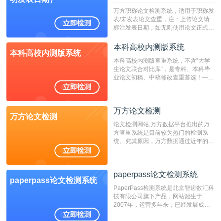
万方职称论文检测系统，适用于职称发
表/未发表论文查重，注：上传论文请
标注发表日期，如无则使用论文正式发
表时间；如未公开发表的，则用论文完
成时间作为发表日期。
本科高校内测版系统
本科高校内测版系统
本科高校内测版查重系统，不含”大学
生论文联合对比库“，是专科、本科毕
业论文初稿、中稿修改查重首选！——
不支持验证！！！
万方论文检测
万方论文检测
论文检测网站,万方数据平台推出的万
方查重系统是目前较为热门的检测系
统。究其原因，万方数据通过近年的发
展，在高校中也确立了自己的相应地
位，特别是部分高校直接将其视为毕业
检测系统，其真实性和权威性无可厚
paperpass论文检测系统
非。其次，相对于知网而言，万方检测
paperpass论文检测系统
费用少，上手容易，是学生初次论文查
PaperPass检测系统是北京智齿数汇科
重的推荐系统。
技有限公司旗下产品，网站诞生于
2007年，运营多年来，已经发展成为
国内可信赖的中文原创性检查和预防剽