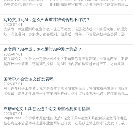
心中常会浮现这样一个疑问：期刊编辑部在审稿前，会像国内学位论文审核那
样，先对稿件进行重复率检查吗？这个疑虑关乎学术诚信的底线，也直接影响到
论文的初审通过率。实际上，SCI期刊对重复内容的审查是严谨投稿流程中不可
写论文用到AI，怎么AI查重才准确合规不踩坑？
或缺的一环。本篇AEIC学术交流中心小编就为大家介绍“投稿SCI有查重吗”。
一、查重是标准流程答案是明确的：绝大多数S
2026-07-01
先搞懂：AI查重到底在查什么？现在写论文，谁还没沾过AI？整理大纲、梳理文
献、润色语句，多多少少都会用到。但最近一两年，不管是高校毕业答辩，还是
期刊投稿，对AI生成内容的管控越来越严，只查普通文字重复率已经不够了，必
须加做AI查重。很多人分不清，AI查重和普通查重到底有啥区别？这里说透：普
论文用了AI生成，怎么通过AI检测才靠谱？
通查重查的是你的文字和已公开文献的重复比例，防的是抄袭；AI查重查的是你
的内容里，有多少是AI生成的，防的是过
2026-07-01
现在写论文，为什么一定要做AI检测？不知道你有没有发现，最近这两年，不管
是高校毕业答辩，还是期刊投稿，对AI生成内容的检查越来越严了。之前就听身
边朋友说，初稿用AI整理了文献综述，没做AI检测就交了学校预审，直接被打回
要求修改，还差点被判定学术不规范，真的太冤了。现在国内多数高校和核心期
国际学术会议论文好发表吗
刊，都已经明确出台了相关规定：如果使用AI生成内容辅助写作，必须明确标
注，未标注的AI生成内容会被认定为不符合学
2026-07-01
对于许多科研工作者，尤其是青年学者和研究生而言，将研究成果发表于国际学
术会议，是学术生涯中一个重要的里程碑。这个过程既充满机遇，也伴随着挑
战。面对不同的会议等级、严格的评审标准和激烈的竞争，不少人心中都会产生
疑问：国际学术会议论文到底好不好发表？其价值和难度究竟如何衡量。本篇
靠谱ai论文工具怎么选？论文降重检测实用指南
AEIC学术交流中心小编就为大家介绍“国际学术会议论文好发表吗”。一、会议论
文发表的相对优势与期刊论文相比，国际会议论文的发
2026-07-01
PaperPass：守护学术原创性的优质ai论文工具ai论文工具能解决论文写作哪些
核心痛点不管是本科应届毕业生写毕业论文，还是硕士博士攒小论文发刊，或是
科研人员整理课题成果，都绕不开重复率核查、内容优化这两大难关。以前全靠