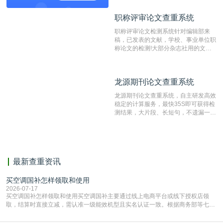
窃的在线网站。 系统采用自主研发的
动态指纹越级扫描检测技术，该项技术
职称评审论文查重系统
职称评审论文查重系统
检测速度快、精度高，市场反映良好。
职称评审论文检测系统针对编辑部来
稿，已发表的文献，学校、事业单位职
称论文的检测!大部分杂志社用的文献
抄袭检测系统。可检测抄袭与剽窃、伪
造、篡改、不当署名、一稿多投等学术
不端文献，学术不端论文查重可供期刊
龙源期刊论文查重系统
龙源期刊论文查重系统
编辑部检测来稿和已发表的文献,检测
结果和杂志社一致,已发表过的文章检
龙源期刊论文查重系统，自主研发高效
测时注意填写第一作者,才能排除已发
稳定的计算服务，最快35S即可获得检
表文献复制比。（限制字符数1万）
测结果，大片段、长短句，不遗漏一处
相似，区分论文中的正确引用参考文
献。
最新查重资讯
买空调国补怎样领取和使用
2026-07-17
买空调国补怎样领取和使用买空调国补主要通过线上电商平台或线下授权店领
取，结算时直接立减‌，需认准一级能效机型且实名认证一致。根据商务部等七部
门部署的2026年消费品以旧换新政策，全国统一补贴标准，具体操作如下。‌‌‌哪里
能领到补贴首选‌京东APP‌搜索专属口令(如【家电补贴1637】、【国补立省