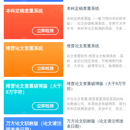
源，数亿个中英文互联网资源是全国高
校用来检测硕博论文的系统，检测范围
本科定稿查重系统
本科定稿查重系统
广，数据来源真实，检测算法合理!本
系统含有（学术库与源码库）。（限制
本科定稿查重版（一般习惯叫本科终评
字符数30万）
版），论文抄袭检测系统，专用于大学
生专、本科等论文检测的系统，大多数
专、本科院校使用此检测系统。（限制
字符数6万）
维普论文查重系统
维普论文查重系统
论文查重软件,维普论文检测系统：高
校，杂志社指定系统，可检测期刊发
表，大学生，硕博等论文。检测报告支
持PDF、网页格式，性价比高！--不支
持指定院校！！！
维普论文查重硕博版（大于9万字
维普论文查重硕博版（大于
符）
9万字符）
学位论文查重,维普查重系统是国内知
名数据公司。本系统含有硕博库、期刊
库和互联网资源等。支持中文、英文、
繁体、小语种论文检测，。--不支持指
定院校！！！
万方论文职称版（论文请注明发
万方论文职称版（论文请注
表日期）
明发表日期）