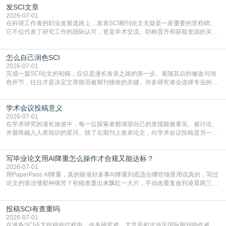
发SCI文章
4949】等，口令会随活动更新，以页面显示为准)进入补贴专场。淘宝/天猫也可
复制粘贴【8$FKFGgJq
2026-07-01
在科研工作者的职业发展道路上，发表SCI期刊论文无疑是一座重要的里程碑。
它不仅代表了研究工作的国际认可，更是学术交流、职称晋升和获取资源的关键
凭证。然而，对于许多初学者甚至是有经验的研究者来说，这个过程依然充满挑
战与困惑。从选题立意到投稿回应，每一步都需要精心的策略与扎实的工作。本
怎么自己润色SCI
篇AEIC学术交流中心小编就为大家介绍“发SCI文章”。一、精准定位是成功的第
一步发表SCI文章，首要解决的问题是“投
2026-07-01
完成一篇SCI论文的初稿，仅仅是漫长发表之路的第一步。紧随其后的修改与润
色环节，往往才是决定文章能否被期刊接收的关键。许多研究者会选择专业的语
言润色服务，但这并非唯一途径。掌握自我润色的方法与技巧，不仅能提升论文
质量，更能在此过程中深化对学术写作的理解。如何系统、高效地打磨自己的论
学术会议投稿意义
文，使其在语言和学术表达上更符合国际期刊的要求，是每位研究者值得投入学
习的技能。本篇AEIC学术交流中心小编就为大家介
2026-07-01
在学术研究的漫长旅途中，每一位探索者都渴望自己的发现能被看见、被讨论、
并最终融入人类知识的星河。除了在期刊上发表论文，向学术会议投稿是另一个
至关重要且富有活力的环节。它不仅仅是一个提交文稿的动作，更是一扇通往更
广阔学术天地的大门，连接着个体研究与社会网络。本篇AEIC学术交流中心小编
写毕业论文用AI降重怎么操作才合规又能达标？
就为大家介绍“学术会议投稿意义”。一、加速研究成果的传播与反馈学术会议通
常具有周期短、时效性强的特点。相比期刊漫长的
2026-07-01
用PaperPass AI降重，真的能省好多事AI降重到底适合哪些场景用说真的，写过
论文的谁没懂那种痛苦？初稿查重出来飘红一大片，手动改重复改到凌晨两三
点，删了改改了删，重复率还是纹丝不动，截止日期一天天近，整个人都要焦虑
到秃头。这时候靠谱的AI降重真的就是救命稻草，选对工具，半天就能搞定你两
投稿SCI有查重吗
三天都做不完的事。不是所有人都需要用AI降重，但如果你符合下面这些场景，
真的可以试试：初稿写完重复率远超要
2026-07-01
在准备SCI论文投稿的过程中，许多研究者，尤其是初次涉足国际期刊的作者，