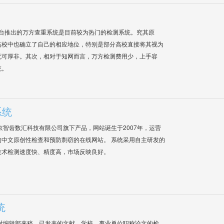
平台推出的万方查重系统是目前较为热门的检测系统。究其原
高校中也确立了自己的相应地位，特别是部分高校直接将其视为
无可厚非。其次，相对于知网而言，万方检测费用少，上手容
统。
系统
是北京智齿数汇科技有限公司旗下产品，网站诞生于2007年，运营
中文原创性检查和预防剽窃的在线网站。 系统采用自主研发的
技术检测速度快、精度高，市场反映良好。
统
对编辑部来稿，已发表的文献，学校、事业单位职称论文的检