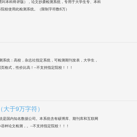
惯叫本科终评版），论文抄袭检测系统，专用于大学生专、本科
科院校使用此检测系统。（限制字符数6万）
检测系统：高校，杂志社指定系统，可检测期刊发表，大学生，
网页格式，性价比高！--不支持指定院校！！！
（大于9万字符）
系统是国内知名数据公司。本系统含有硕博库、期刊库和互联网
语种论文检测，。--不支持指定院校！！！