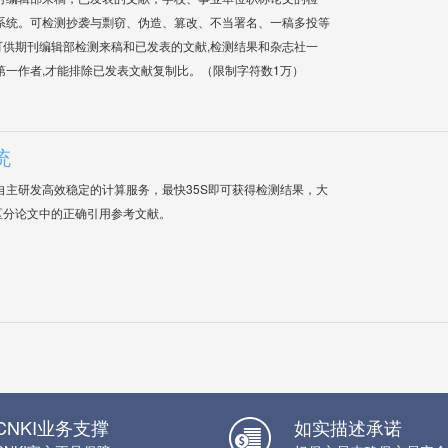
系统。可检测抄袭与剽窃、伪造、篡改、不当署名、一稿多投等
供期刊编辑部检测来稿和已发表的文献,检测结果和杂志社一
第一作者,才能排除已发表文献复制比。（限制字符数1万）
统
自主研发高效稳定的计算服务，最快35S即可获得检测结果，大
区分论文中的正确引用参考文献。
CNKI业务支撑
如实描述承诺