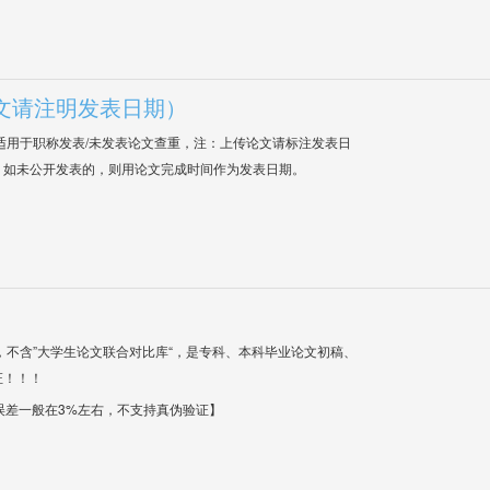
文请注明发表日期）
适用于职称发表/未发表论文查重，注：上传论文请标注发表日
；如未公开发表的，则用论文完成时间作为发表日期。
，不含”大学生论文联合对比库“，是专科、本科毕业论文初稿、
证！！！
【误差一般在3%左右，不支持真伪验证】