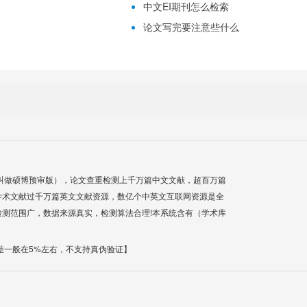
中文EI期刊怎么检索
论文写完要注意些什么
叫做硕博预审版），论文查重检测上千万篇中文文献，超百万篇
学术文献过千万篇英文文献资源，数亿个中英文互联网资源是全
测范围广，数据来源真实，检测算法合理!本系统含有（学术库
差一般在5%左右，不支持真伪验证】