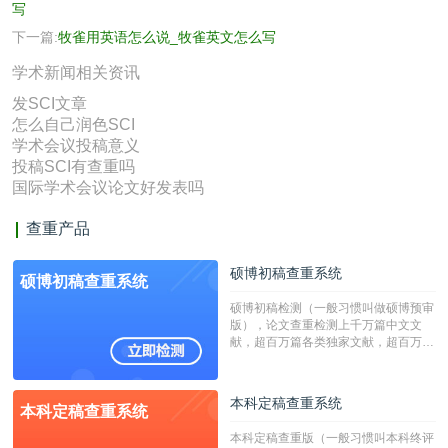
写
下一篇:
牧雀用英语怎么说_牧雀英文怎么写
学术新闻相关资讯
发SCI文章
怎么自己润色SCI
学术会议投稿意义
投稿SCI有查重吗
国际学术会议论文好发表吗
查重产品
硕博初稿查重系统
硕博初稿查重系统
硕博初稿检测（一般习惯叫做硕博预审
版），论文查重检测上千万篇中文文
献，超百万篇各类独家文献，超百万港
澳台地区学术文献过千万篇英文文献资
源，数亿个中英文互联网资源是全国高
校用来检测硕博论文的系统，检测范围
本科定稿查重系统
本科定稿查重系统
广，数据来源真实，检测算法合理!本
系统含有（学术库与源码库）。（限制
本科定稿查重版（一般习惯叫本科终评
字符数30万）