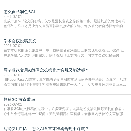
凭证。然而，对于许多初学者甚至是有经验的研究者来说，这个过程依然充满挑
战与困惑。从选题立意到投稿回应，每一步都需要精心的策略与扎实的工作。本
怎么自己润色SCI
篇AEIC学术交流中心小编就为大家介绍“发SCI文章”。一、精准定位是成功的第
一步发表SCI文章，首要解决的问题是“投
2026-07-01
完成一篇SCI论文的初稿，仅仅是漫长发表之路的第一步。紧随其后的修改与润
色环节，往往才是决定文章能否被期刊接收的关键。许多研究者会选择专业的语
言润色服务，但这并非唯一途径。掌握自我润色的方法与技巧，不仅能提升论文
质量，更能在此过程中深化对学术写作的理解。如何系统、高效地打磨自己的论
学术会议投稿意义
文，使其在语言和学术表达上更符合国际期刊的要求，是每位研究者值得投入学
习的技能。本篇AEIC学术交流中心小编就为大家介
2026-07-01
在学术研究的漫长旅途中，每一位探索者都渴望自己的发现能被看见、被讨论、
并最终融入人类知识的星河。除了在期刊上发表论文，向学术会议投稿是另一个
至关重要且富有活力的环节。它不仅仅是一个提交文稿的动作，更是一扇通往更
广阔学术天地的大门，连接着个体研究与社会网络。本篇AEIC学术交流中心小编
写毕业论文用AI降重怎么操作才合规又能达标？
就为大家介绍“学术会议投稿意义”。一、加速研究成果的传播与反馈学术会议通
常具有周期短、时效性强的特点。相比期刊漫长的
2026-07-01
用PaperPass AI降重，真的能省好多事AI降重到底适合哪些场景用说真的，写过
论文的谁没懂那种痛苦？初稿查重出来飘红一大片，手动改重复改到凌晨两三
点，删了改改了删，重复率还是纹丝不动，截止日期一天天近，整个人都要焦虑
到秃头。这时候靠谱的AI降重真的就是救命稻草，选对工具，半天就能搞定你两
投稿SCI有查重吗
三天都做不完的事。不是所有人都需要用AI降重，但如果你符合下面这些场景，
真的可以试试：初稿写完重复率远超要
2026-07-01
在准备SCI论文投稿的过程中，许多研究者，尤其是初次涉足国际期刊的作者，
心中常会浮现这样一个疑问：期刊编辑部在审稿前，会像国内学位论文审核那
样，先对稿件进行重复率检查吗？这个疑虑关乎学术诚信的底线，也直接影响到
论文的初审通过率。实际上，SCI期刊对重复内容的审查是严谨投稿流程中不可
写论文用到AI，怎么AI查重才准确合规不踩坑？
或缺的一环。本篇AEIC学术交流中心小编就为大家介绍“投稿SCI有查重吗”。