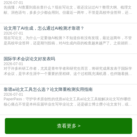
一、查重是标准流程答案是明确的：绝大多数S
2026-07-01
先搞懂：AI查重到底在查什么？现在写论文，谁还没沾过AI？整理大纲、梳理文
献、润色语句，多多少少都会用到。但最近一两年，不管是高校毕业答辩，还是
期刊投稿，对AI生成内容的管控越来越严，只查普通文字重复率已经不够了，必
须加做AI查重。很多人分不清，AI查重和普通查重到底有啥区别？这里说透：普
论文用了AI生成，怎么通过AI检测才靠谱？
通查重查的是你的文字和已公开文献的重复比例，防的是抄袭；AI查重查的是你
的内容里，有多少是AI生成的，防的是过
2026-07-01
现在写论文，为什么一定要做AI检测？不知道你有没有发现，最近这两年，不管
是高校毕业答辩，还是期刊投稿，对AI生成内容的检查越来越严了。之前就听身
边朋友说，初稿用AI整理了文献综述，没做AI检测就交了学校预审，直接被打回
要求修改，还差点被判定学术不规范，真的太冤了。现在国内多数高校和核心期
国际学术会议论文好发表吗
刊，都已经明确出台了相关规定：如果使用AI生成内容辅助写作，必须明确标
注，未标注的AI生成内容会被认定为不符合学
2026-07-01
对于许多科研工作者，尤其是青年学者和研究生而言，将研究成果发表于国际学
术会议，是学术生涯中一个重要的里程碑。这个过程既充满机遇，也伴随着挑
战。面对不同的会议等级、严格的评审标准和激烈的竞争，不少人心中都会产生
疑问：国际学术会议论文到底好不好发表？其价值和难度究竟如何衡量。本篇
靠谱ai论文工具怎么选？论文降重检测实用指南
AEIC学术交流中心小编就为大家介绍“国际学术会议论文好发表吗”。一、会议论
文发表的相对优势与期刊论文相比，国际会议论文的发
2026-07-01
PaperPass：守护学术原创性的优质ai论文工具ai论文工具能解决论文写作哪些
核心痛点不管是本科应届毕业生写毕业论文，还是硕士博士攒小论文发刊，或是
科研人员整理课题成果，都绕不开重复率核查、内容优化这两大难关。以前全靠
自己逐句读逐句改，熬好几个大夜不说，还经常改不到点上，交上去才发现重复
率超标，再返工太折腾。现在有了成熟的ai论文工具，这些痛点基本都能高效解
决。靠谱的ai论文工具，不止能帮你梳
查看更多 >