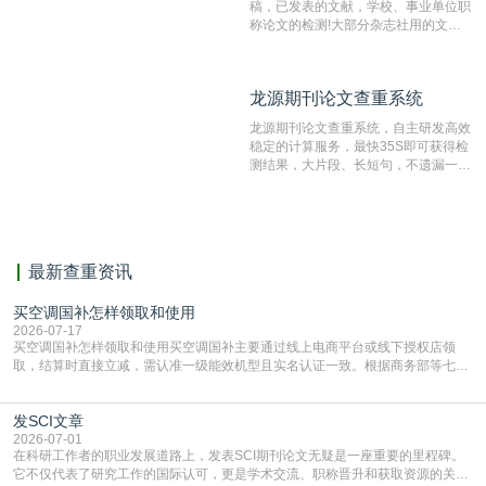
稿，已发表的文献，学校、事业单位职
称论文的检测!大部分杂志社用的文献
抄袭检测系统。可检测抄袭与剽窃、伪
造、篡改、不当署名、一稿多投等学术
不端文献，学术不端论文查重可供期刊
龙源期刊论文查重系统
龙源期刊论文查重系统
编辑部检测来稿和已发表的文献,检测
结果和杂志社一致,已发表过的文章检
龙源期刊论文查重系统，自主研发高效
测时注意填写第一作者,才能排除已发
稳定的计算服务，最快35S即可获得检
表文献复制比。（限制字符数1万）
测结果，大片段、长短句，不遗漏一处
相似，区分论文中的正确引用参考文
献。
最新查重资讯
买空调国补怎样领取和使用
2026-07-17
买空调国补怎样领取和使用买空调国补主要通过线上电商平台或线下授权店领
取，结算时直接立减‌，需认准一级能效机型且实名认证一致。根据商务部等七部
门部署的2026年消费品以旧换新政策，全国统一补贴标准，具体操作如下。‌‌‌哪里
能领到补贴首选‌京东APP‌搜索专属口令(如【家电补贴1637】、【国补立省
发SCI文章
4949】等，口令会随活动更新，以页面显示为准)进入补贴专场。淘宝/天猫也可
复制粘贴【8$FKFGgJq
2026-07-01
在科研工作者的职业发展道路上，发表SCI期刊论文无疑是一座重要的里程碑。
它不仅代表了研究工作的国际认可，更是学术交流、职称晋升和获取资源的关键