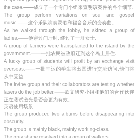
the case.───成立了一个专门小组来查明该案件的各个细节.
The
group
perform variations on soul and gospel
music.───这个乐队演奏灵歌和福音音乐的变奏曲。
As he walked through the lobby, he skirted a
group
of
ladies.───他穿过门厅时, 绕过了一群女士.
A
group
of farmers were transplanted to the island by the
government.───一批农民被政府迁到这个岛上居住.
A lucky
group
of students will profit by an exchange visit
overseas.───一批幸运的学生将出国进行交流访问,他们将
从中受益.
The Irvine
group
and their collaborators are testing whether
lasers do the job better.───欧文研究小组和他们的合作伙伴
正在测试激光是否会更为有效。
英语使用场景
The
group
produced two albums before disappearing into
obscurity.
The
group
is mainly black, mainly working-class.
The grey shape resolved into a
group
of walkers.