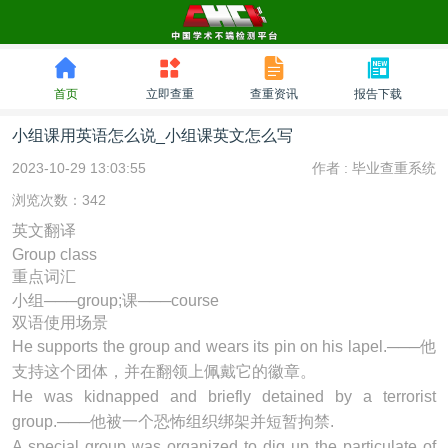
首页
立即查重
查重资讯
报告下载
小组课用英语怎么说_小组课英文怎么写
2023-10-29 13:03:55
作者 :
毕业查重系统
浏览次数：342
英文翻译
Group class
重点词汇
小组───group;课───course
双语使用场景
He supports the
group
and wears its pin on his lapel.───他
支持这个团体，并在翻领上佩戴它的徽章。
He was kidnapped and briefly detained by a terrorist
group
.───他被一个恐怖组织绑架并短暂拘禁.
A special
group
was organized to dig up the particulate of