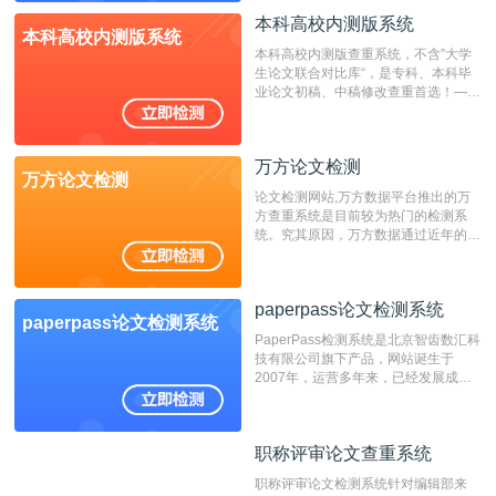
成时间作为发表日期。
本科高校内测版系统
本科高校内测版系统
本科高校内测版查重系统，不含”大学
生论文联合对比库“，是专科、本科毕
业论文初稿、中稿修改查重首选！——
不支持验证！！！
万方论文检测
万方论文检测
论文检测网站,万方数据平台推出的万
方查重系统是目前较为热门的检测系
统。究其原因，万方数据通过近年的发
展，在高校中也确立了自己的相应地
位，特别是部分高校直接将其视为毕业
检测系统，其真实性和权威性无可厚
paperpass论文检测系统
非。其次，相对于知网而言，万方检测
paperpass论文检测系统
费用少，上手容易，是学生初次论文查
PaperPass检测系统是北京智齿数汇科
重的推荐系统。
技有限公司旗下产品，网站诞生于
2007年，运营多年来，已经发展成为
国内可信赖的中文原创性检查和预防剽
窃的在线网站。 系统采用自主研发的
动态指纹越级扫描检测技术，该项技术
职称评审论文查重系统
职称评审论文查重系统
检测速度快、精度高，市场反映良好。
职称评审论文检测系统针对编辑部来