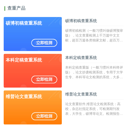
查重产品
硕博初稿查重系统
硕博初稿查重系统
硕博初稿检测（一般习惯叫做硕博预审
版），论文查重检测上千万篇中文文
献，超百万篇各类独家文献，超百万港
澳台地区学术文献过千万篇英文文献资
源，数亿个中英文互联网资源是全国高
校用来检测硕博论文的系统，检测范围
本科定稿查重系统
本科定稿查重系统
广，数据来源真实，检测算法合理!本
系统含有（学术库与源码库）。（限制
本科定稿查重版（一般习惯叫本科终评
字符数30万）
版），论文抄袭检测系统，专用于大学
生专、本科等论文检测的系统，大多数
专、本科院校使用此检测系统。（限制
字符数6万）
维普论文查重系统
维普论文查重系统
论文查重软件,维普论文检测系统：高
校，杂志社指定系统，可检测期刊发
表，大学生，硕博等论文。检测报告支
持PDF、网页格式，性价比高！--不支
持指定院校！！！