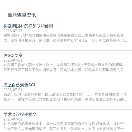
最新查重资讯
买空调国补怎样领取和使用
2026-07-17
买空调国补怎样领取和使用买空调国补主要通过线上电商平台或线下授权店领
取，结算时直接立减‌，需认准一级能效机型且实名认证一致。根据商务部等七部
门部署的2026年消费品以旧换新政策，全国统一补贴标准，具体操作如下。‌‌‌哪里
能领到补贴首选‌京东APP‌搜索专属口令(如【家电补贴1637】、【国补立省
发SCI文章
4949】等，口令会随活动更新，以页面显示为准)进入补贴专场。淘宝/天猫也可
复制粘贴【8$FKFGgJq
2026-07-01
在科研工作者的职业发展道路上，发表SCI期刊论文无疑是一座重要的里程碑。
它不仅代表了研究工作的国际认可，更是学术交流、职称晋升和获取资源的关键
凭证。然而，对于许多初学者甚至是有经验的研究者来说，这个过程依然充满挑
战与困惑。从选题立意到投稿回应，每一步都需要精心的策略与扎实的工作。本
怎么自己润色SCI
篇AEIC学术交流中心小编就为大家介绍“发SCI文章”。一、精准定位是成功的第
一步发表SCI文章，首要解决的问题是“投
2026-07-01
完成一篇SCI论文的初稿，仅仅是漫长发表之路的第一步。紧随其后的修改与润
色环节，往往才是决定文章能否被期刊接收的关键。许多研究者会选择专业的语
言润色服务，但这并非唯一途径。掌握自我润色的方法与技巧，不仅能提升论文
质量，更能在此过程中深化对学术写作的理解。如何系统、高效地打磨自己的论
学术会议投稿意义
文，使其在语言和学术表达上更符合国际期刊的要求，是每位研究者值得投入学
习的技能。本篇AEIC学术交流中心小编就为大家介
2026-07-01
在学术研究的漫长旅途中，每一位探索者都渴望自己的发现能被看见、被讨论、
并最终融入人类知识的星河。除了在期刊上发表论文，向学术会议投稿是另一个