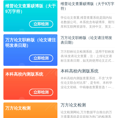
维普论文查重硕博版（大于9万字
维普论文查重硕博版（大于
符）
9万字符）
学位论文查重,维普查重系统是国内知
名数据公司。本系统含有硕博库、期刊
库和互联网资源等。支持中文、英文、
繁体、小语种论文检测，。--不支持指
定院校！！！
万方论文职称版（论文请注明发
万方论文职称版（论文请注
表日期）
明发表日期）
万方职称论文检测系统，适用于职称发
表/未发表论文查重，注：上传论文请
标注发表日期，如无则使用论文正式发
表时间；如未公开发表的，则用论文完
成时间作为发表日期。
本科高校内测版系统
本科高校内测版系统
本科高校内测版查重系统，不含”大学
生论文联合对比库“，是专科、本科毕
业论文初稿、中稿修改查重首选！——
不支持验证！！！
万方论文检测
万方论文检测
论文检测网站,万方数据平台推出的万
方查重系统是目前较为热门的检测系