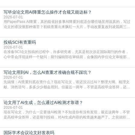
至关重要且富有活力的环节。它不仅仅是一个提交文稿的动作，更是一扇通往更
广阔学术天地的大门，连接着个体研究与社会网络。本篇AEIC学术交流中心小编
写毕业论文用AI降重怎么操作才合规又能达标？
就为大家介绍“学术会议投稿意义”。一、加速研究成果的传播与反馈学术会议通
常具有周期短、时效性强的特点。相比期刊漫长的
2026-07-01
用PaperPass AI降重，真的能省好多事AI降重到底适合哪些场景用说真的，写过
论文的谁没懂那种痛苦？初稿查重出来飘红一大片，手动改重复改到凌晨两三
点，删了改改了删，重复率还是纹丝不动，截止日期一天天近，整个人都要焦虑
到秃头。这时候靠谱的AI降重真的就是救命稻草，选对工具，半天就能搞定你两
投稿SCI有查重吗
三天都做不完的事。不是所有人都需要用AI降重，但如果你符合下面这些场景，
真的可以试试：初稿写完重复率远超要
2026-07-01
在准备SCI论文投稿的过程中，许多研究者，尤其是初次涉足国际期刊的作者，
心中常会浮现这样一个疑问：期刊编辑部在审稿前，会像国内学位论文审核那
样，先对稿件进行重复率检查吗？这个疑虑关乎学术诚信的底线，也直接影响到
论文的初审通过率。实际上，SCI期刊对重复内容的审查是严谨投稿流程中不可
写论文用到AI，怎么AI查重才准确合规不踩坑？
或缺的一环。本篇AEIC学术交流中心小编就为大家介绍“投稿SCI有查重吗”。
一、查重是标准流程答案是明确的：绝大多数S
2026-07-01
先搞懂：AI查重到底在查什么？现在写论文，谁还没沾过AI？整理大纲、梳理文
献、润色语句，多多少少都会用到。但最近一两年，不管是高校毕业答辩，还是
期刊投稿，对AI生成内容的管控越来越严，只查普通文字重复率已经不够了，必
须加做AI查重。很多人分不清，AI查重和普通查重到底有啥区别？这里说透：普
论文用了AI生成，怎么通过AI检测才靠谱？
通查重查的是你的文字和已公开文献的重复比例，防的是抄袭；AI查重查的是你
的内容里，有多少是AI生成的，防的是过
2026-07-01
现在写论文，为什么一定要做AI检测？不知道你有没有发现，最近这两年，不管
是高校毕业答辩，还是期刊投稿，对AI生成内容的检查越来越严了。之前就听身
边朋友说，初稿用AI整理了文献综述，没做AI检测就交了学校预审，直接被打回
要求修改，还差点被判定学术不规范，真的太冤了。现在国内多数高校和核心期
国际学术会议论文好发表吗
刊，都已经明确出台了相关规定：如果使用AI生成内容辅助写作，必须明确标