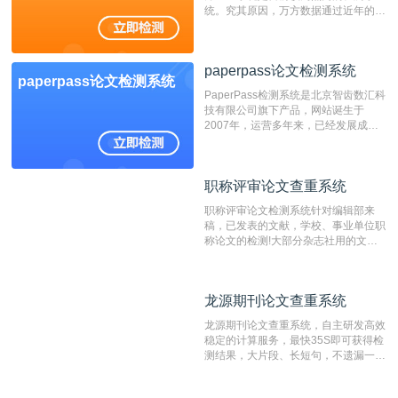
统。究其原因，万方数据通过近年的发
展，在高校中也确立了自己的相应地
位，特别是部分高校直接将其视为毕业
检测系统，其真实性和权威性无可厚
paperpass论文检测系统
非。其次，相对于知网而言，万方检测
paperpass论文检测系统
费用少，上手容易，是学生初次论文查
PaperPass检测系统是北京智齿数汇科
重的推荐系统。
技有限公司旗下产品，网站诞生于
2007年，运营多年来，已经发展成为
国内可信赖的中文原创性检查和预防剽
窃的在线网站。 系统采用自主研发的
动态指纹越级扫描检测技术，该项技术
职称评审论文查重系统
职称评审论文查重系统
检测速度快、精度高，市场反映良好。
职称评审论文检测系统针对编辑部来
稿，已发表的文献，学校、事业单位职
称论文的检测!大部分杂志社用的文献
抄袭检测系统。可检测抄袭与剽窃、伪
造、篡改、不当署名、一稿多投等学术
不端文献，学术不端论文查重可供期刊
龙源期刊论文查重系统
龙源期刊论文查重系统
编辑部检测来稿和已发表的文献,检测
结果和杂志社一致,已发表过的文章检
龙源期刊论文查重系统，自主研发高效
测时注意填写第一作者,才能排除已发
稳定的计算服务，最快35S即可获得检
表文献复制比。（限制字符数1万）
测结果，大片段、长短句，不遗漏一处
相似，区分论文中的正确引用参考文
献。