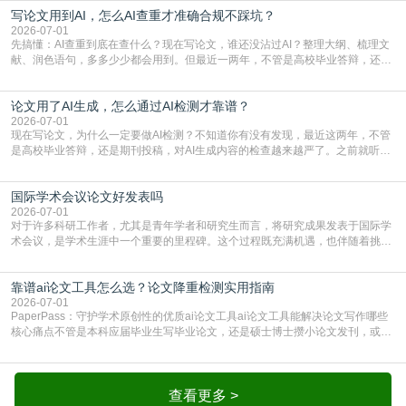
写论文用到AI，怎么AI查重才准确合规不踩坑？
或缺的一环。本篇AEIC学术交流中心小编就为大家介绍“投稿SCI有查重吗”。
一、查重是标准流程答案是明确的：绝大多数S
2026-07-01
先搞懂：AI查重到底在查什么？现在写论文，谁还没沾过AI？整理大纲、梳理文
献、润色语句，多多少少都会用到。但最近一两年，不管是高校毕业答辩，还是
期刊投稿，对AI生成内容的管控越来越严，只查普通文字重复率已经不够了，必
须加做AI查重。很多人分不清，AI查重和普通查重到底有啥区别？这里说透：普
论文用了AI生成，怎么通过AI检测才靠谱？
通查重查的是你的文字和已公开文献的重复比例，防的是抄袭；AI查重查的是你
的内容里，有多少是AI生成的，防的是过
2026-07-01
现在写论文，为什么一定要做AI检测？不知道你有没有发现，最近这两年，不管
是高校毕业答辩，还是期刊投稿，对AI生成内容的检查越来越严了。之前就听身
边朋友说，初稿用AI整理了文献综述，没做AI检测就交了学校预审，直接被打回
要求修改，还差点被判定学术不规范，真的太冤了。现在国内多数高校和核心期
国际学术会议论文好发表吗
刊，都已经明确出台了相关规定：如果使用AI生成内容辅助写作，必须明确标
注，未标注的AI生成内容会被认定为不符合学
2026-07-01
对于许多科研工作者，尤其是青年学者和研究生而言，将研究成果发表于国际学
术会议，是学术生涯中一个重要的里程碑。这个过程既充满机遇，也伴随着挑
战。面对不同的会议等级、严格的评审标准和激烈的竞争，不少人心中都会产生
疑问：国际学术会议论文到底好不好发表？其价值和难度究竟如何衡量。本篇
靠谱ai论文工具怎么选？论文降重检测实用指南
AEIC学术交流中心小编就为大家介绍“国际学术会议论文好发表吗”。一、会议论
文发表的相对优势与期刊论文相比，国际会议论文的发
2026-07-01
PaperPass：守护学术原创性的优质ai论文工具ai论文工具能解决论文写作哪些
核心痛点不管是本科应届毕业生写毕业论文，还是硕士博士攒小论文发刊，或是
科研人员整理课题成果，都绕不开重复率核查、内容优化这两大难关。以前全靠
自己逐句读逐句改，熬好几个大夜不说，还经常改不到点上，交上去才发现重复
率超标，再返工太折腾。现在有了成熟的ai论文工具，这些痛点基本都能高效解
决。靠谱的ai论文工具，不止能帮你梳
查看更多 >