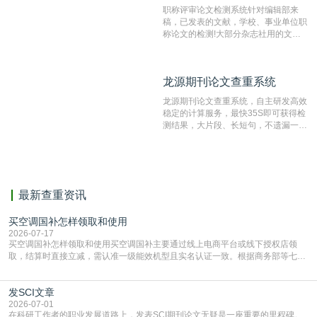
职称评审论文检测系统针对编辑部来
稿，已发表的文献，学校、事业单位职
称论文的检测!大部分杂志社用的文献
抄袭检测系统。可检测抄袭与剽窃、伪
造、篡改、不当署名、一稿多投等学术
不端文献，学术不端论文查重可供期刊
龙源期刊论文查重系统
龙源期刊论文查重系统
编辑部检测来稿和已发表的文献,检测
结果和杂志社一致,已发表过的文章检
龙源期刊论文查重系统，自主研发高效
测时注意填写第一作者,才能排除已发
稳定的计算服务，最快35S即可获得检
表文献复制比。（限制字符数1万）
测结果，大片段、长短句，不遗漏一处
相似，区分论文中的正确引用参考文
献。
最新查重资讯
买空调国补怎样领取和使用
2026-07-17
买空调国补怎样领取和使用买空调国补主要通过线上电商平台或线下授权店领
取，结算时直接立减‌，需认准一级能效机型且实名认证一致。根据商务部等七部
门部署的2026年消费品以旧换新政策，全国统一补贴标准，具体操作如下。‌‌‌哪里
能领到补贴首选‌京东APP‌搜索专属口令(如【家电补贴1637】、【国补立省
发SCI文章
4949】等，口令会随活动更新，以页面显示为准)进入补贴专场。淘宝/天猫也可
复制粘贴【8$FKFGgJq
2026-07-01
在科研工作者的职业发展道路上，发表SCI期刊论文无疑是一座重要的里程碑。