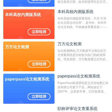
标注发表日期，如无则使用论文正式发
表时间；如未公开发表的，则用论文完
成时间作为发表日期。
本科高校内测版系统
本科高校内测版系统
本科高校内测版查重系统，不含”大学
生论文联合对比库“，是专科、本科毕
业论文初稿、中稿修改查重首选！——
不支持验证！！！
万方论文检测
万方论文检测
论文检测网站,万方数据平台推出的万
方查重系统是目前较为热门的检测系
统。究其原因，万方数据通过近年的发
展，在高校中也确立了自己的相应地
位，特别是部分高校直接将其视为毕业
检测系统，其真实性和权威性无可厚
paperpass论文检测系统
非。其次，相对于知网而言，万方检测
paperpass论文检测系统
费用少，上手容易，是学生初次论文查
PaperPass检测系统是北京智齿数汇科
重的推荐系统。
技有限公司旗下产品，网站诞生于
2007年，运营多年来，已经发展成为
国内可信赖的中文原创性检查和预防剽
窃的在线网站。 系统采用自主研发的
动态指纹越级扫描检测技术，该项技术
职称评审论文查重系统
职称评审论文查重系统
检测速度快、精度高，市场反映良好。