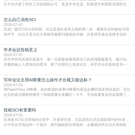
它不仅代表了研究工作的国际认可，更是学术交流、职称晋升和获取资源的关键
凭证。然而，对于许多初学者甚至是有经验的研究者来说，这个过程依然充满挑
战与困惑。从选题立意到投稿回应，每一步都需要精心的策略与扎实的工作。本
怎么自己润色SCI
篇AEIC学术交流中心小编就为大家介绍“发SCI文章”。一、精准定位是成功的第
一步发表SCI文章，首要解决的问题是“投
2026-07-01
完成一篇SCI论文的初稿，仅仅是漫长发表之路的第一步。紧随其后的修改与润
色环节，往往才是决定文章能否被期刊接收的关键。许多研究者会选择专业的语
言润色服务，但这并非唯一途径。掌握自我润色的方法与技巧，不仅能提升论文
质量，更能在此过程中深化对学术写作的理解。如何系统、高效地打磨自己的论
学术会议投稿意义
文，使其在语言和学术表达上更符合国际期刊的要求，是每位研究者值得投入学
习的技能。本篇AEIC学术交流中心小编就为大家介
2026-07-01
在学术研究的漫长旅途中，每一位探索者都渴望自己的发现能被看见、被讨论、
并最终融入人类知识的星河。除了在期刊上发表论文，向学术会议投稿是另一个
至关重要且富有活力的环节。它不仅仅是一个提交文稿的动作，更是一扇通往更
广阔学术天地的大门，连接着个体研究与社会网络。本篇AEIC学术交流中心小编
写毕业论文用AI降重怎么操作才合规又能达标？
就为大家介绍“学术会议投稿意义”。一、加速研究成果的传播与反馈学术会议通
常具有周期短、时效性强的特点。相比期刊漫长的
2026-07-01
用PaperPass AI降重，真的能省好多事AI降重到底适合哪些场景用说真的，写过
论文的谁没懂那种痛苦？初稿查重出来飘红一大片，手动改重复改到凌晨两三
点，删了改改了删，重复率还是纹丝不动，截止日期一天天近，整个人都要焦虑
到秃头。这时候靠谱的AI降重真的就是救命稻草，选对工具，半天就能搞定你两
投稿SCI有查重吗
三天都做不完的事。不是所有人都需要用AI降重，但如果你符合下面这些场景，
真的可以试试：初稿写完重复率远超要
2026-07-01
在准备SCI论文投稿的过程中，许多研究者，尤其是初次涉足国际期刊的作者，
心中常会浮现这样一个疑问：期刊编辑部在审稿前，会像国内学位论文审核那
样，先对稿件进行重复率检查吗？这个疑虑关乎学术诚信的底线，也直接影响到
论文的初审通过率。实际上，SCI期刊对重复内容的审查是严谨投稿流程中不可