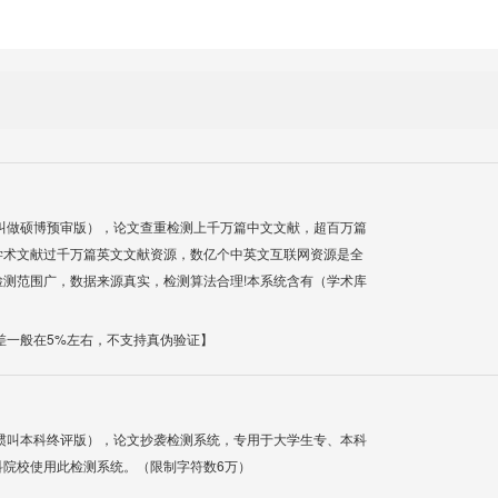
叫做硕博预审版），论文查重检测上千万篇中文文献，超百万篇
学术文献过千万篇英文文献资源，数亿个中英文互联网资源是全
测范围广，数据来源真实，检测算法合理!本系统含有（学术库
差一般在5%左右，不支持真伪验证】
惯叫本科终评版），论文抄袭检测系统，专用于大学生专、本科
科院校使用此检测系统。（限制字符数6万）