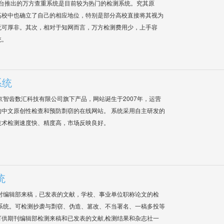
平台推出的万方查重系统是目前较为热门的检测系统。究其原
高校中也确立了自己的相应地位，特别是部分高校直接将其视为
无可厚非。其次，相对于知网而言，万方检测费用少，上手容
统。
系统
是北京智齿数汇科技有限公司旗下产品，网站诞生于2007年，运营
中文原创性检查和预防剽窃的在线网站。 系统采用自主研发的
技术检测速度快、精度高，市场反映良好。
统
对编辑部来稿，已发表的文献，学校、事业单位职称论文的检
系统。可检测抄袭与剽窃、伪造、篡改、不当署名、一稿多投等
供期刊编辑部检测来稿和已发表的文献,检测结果和杂志社一