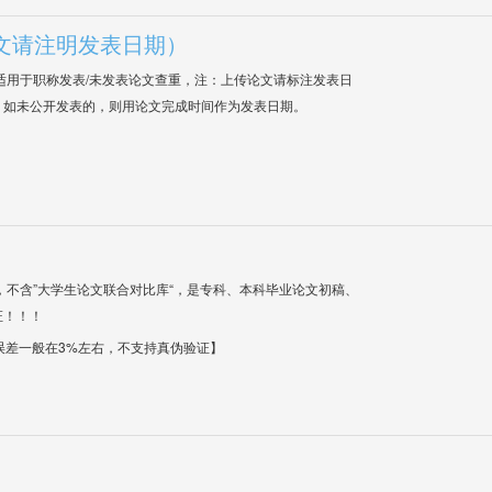
文请注明发表日期）
适用于职称发表/未发表论文查重，注：上传论文请标注发表日
；如未公开发表的，则用论文完成时间作为发表日期。
，不含”大学生论文联合对比库“，是专科、本科毕业论文初稿、
证！！！
【误差一般在3%左右，不支持真伪验证】