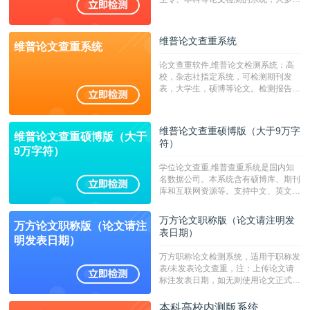
专、本科院校使用此检测系统。（限制
字符数6万）
维普论文查重系统
维普论文查重系统
论文查重软件,维普论文检测系统：高
校，杂志社指定系统，可检测期刊发
表，大学生，硕博等论文。检测报告支
持PDF、网页格式，性价比高！--不支
持指定院校！！！
维普论文查重硕博版（大于9万字
维普论文查重硕博版（大于
符）
9万字符）
学位论文查重,维普查重系统是国内知
名数据公司。本系统含有硕博库、期刊
库和互联网资源等。支持中文、英文、
繁体、小语种论文检测，。--不支持指
定院校！！！
万方论文职称版（论文请注明发
万方论文职称版（论文请注
表日期）
明发表日期）
万方职称论文检测系统，适用于职称发
表/未发表论文查重，注：上传论文请
标注发表日期，如无则使用论文正式发
表时间；如未公开发表的，则用论文完
成时间作为发表日期。
本科高校内测版系统