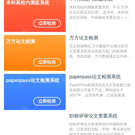
本科高校内测版系统
本科高校内测版查重系统，不含”大学
生论文联合对比库“，是专科、本科毕
业论文初稿、中稿修改查重首选！——
不支持验证！！！
万方论文检测
万方论文检测
论文检测网站,万方数据平台推出的万
方查重系统是目前较为热门的检测系
统。究其原因，万方数据通过近年的发
展，在高校中也确立了自己的相应地
位，特别是部分高校直接将其视为毕业
检测系统，其真实性和权威性无可厚
paperpass论文检测系统
非。其次，相对于知网而言，万方检测
paperpass论文检测系统
费用少，上手容易，是学生初次论文查
PaperPass检测系统是北京智齿数汇科
重的推荐系统。
技有限公司旗下产品，网站诞生于
2007年，运营多年来，已经发展成为
国内可信赖的中文原创性检查和预防剽
窃的在线网站。 系统采用自主研发的
动态指纹越级扫描检测技术，该项技术
职称评审论文查重系统
职称评审论文查重系统
检测速度快、精度高，市场反映良好。
职称评审论文检测系统针对编辑部来
稿，已发表的文献，学校、事业单位职
称论文的检测!大部分杂志社用的文献