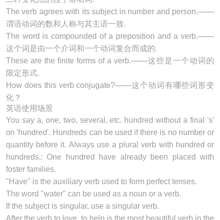
The
verb
agrees with its subject in number and person.───
谓语动词的数和人称与其主语一致.
The word is compounded of a preposition and a
verb
.───
这个词是由一个介词和一个动词复合而成的.
These are the finite forms of a
verb
.───这些是一个动词的
限定形式.
How does this
verb
conjugate?───这个动词有哪些词形变
化？
英语使用场景
You say a, one, two, several, etc. hundred without a final 's'
on 'hundred'. Hundreds can be used if there is no number or
quantity before it. Always use a plural
verb
with hundred or
hundreds.: One hundred have already been placed with
foster families.
"Have" is the auxiliary
verb
used to form perfect tenses.
The word "water" can be used as a noun or a
verb
.
If the subject is singular, use a singular
verb
.
After the
verb
to love, to help is the most beautiful
verb
in the