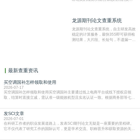
抄袭检测系统。可检测抄袭与剽窃、伪
造、篡改、不当署名、一稿多投等学术
不端文献，学术不端论文查重可供期刊
龙源期刊论文查重系统
龙源期刊论文查重系统
编辑部检测来稿和已发表的文献,检测
结果和杂志社一致,已发表过的文章检
龙源期刊论文查重系统，自主研发高效
测时注意填写第一作者,才能排除已发
稳定的计算服务，最快35S即可获得检
表文献复制比。（限制字符数1万）
测结果，大片段、长短句，不遗漏一处
相似，区分论文中的正确引用参考文
献。
最新查重资讯
买空调国补怎样领取和使用
2026-07-17
买空调国补怎样领取和使用买空调国补主要通过线上电商平台或线下授权店领
取，结算时直接立减‌，需认准一级能效机型且实名认证一致。根据商务部等七部
门部署的2026年消费品以旧换新政策，全国统一补贴标准，具体操作如下。‌‌‌哪里
能领到补贴首选‌京东APP‌搜索专属口令(如【家电补贴1637】、【国补立省
发SCI文章
4949】等，口令会随活动更新，以页面显示为准)进入补贴专场。淘宝/天猫也可
复制粘贴【8$FKFGgJq
2026-07-01
在科研工作者的职业发展道路上，发表SCI期刊论文无疑是一座重要的里程碑。
它不仅代表了研究工作的国际认可，更是学术交流、职称晋升和获取资源的关键
凭证。然而，对于许多初学者甚至是有经验的研究者来说，这个过程依然充满挑
战与困惑。从选题立意到投稿回应，每一步都需要精心的策略与扎实的工作。本