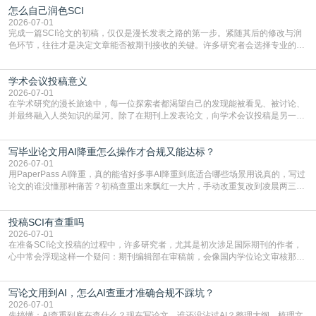
怎么自己润色SCI
篇AEIC学术交流中心小编就为大家介绍“发SCI文章”。一、精准定位是成功的第
一步发表SCI文章，首要解决的问题是“投
2026-07-01
完成一篇SCI论文的初稿，仅仅是漫长发表之路的第一步。紧随其后的修改与润
色环节，往往才是决定文章能否被期刊接收的关键。许多研究者会选择专业的语
言润色服务，但这并非唯一途径。掌握自我润色的方法与技巧，不仅能提升论文
质量，更能在此过程中深化对学术写作的理解。如何系统、高效地打磨自己的论
学术会议投稿意义
文，使其在语言和学术表达上更符合国际期刊的要求，是每位研究者值得投入学
习的技能。本篇AEIC学术交流中心小编就为大家介
2026-07-01
在学术研究的漫长旅途中，每一位探索者都渴望自己的发现能被看见、被讨论、
并最终融入人类知识的星河。除了在期刊上发表论文，向学术会议投稿是另一个
至关重要且富有活力的环节。它不仅仅是一个提交文稿的动作，更是一扇通往更
广阔学术天地的大门，连接着个体研究与社会网络。本篇AEIC学术交流中心小编
写毕业论文用AI降重怎么操作才合规又能达标？
就为大家介绍“学术会议投稿意义”。一、加速研究成果的传播与反馈学术会议通
常具有周期短、时效性强的特点。相比期刊漫长的
2026-07-01
用PaperPass AI降重，真的能省好多事AI降重到底适合哪些场景用说真的，写过
论文的谁没懂那种痛苦？初稿查重出来飘红一大片，手动改重复改到凌晨两三
点，删了改改了删，重复率还是纹丝不动，截止日期一天天近，整个人都要焦虑
到秃头。这时候靠谱的AI降重真的就是救命稻草，选对工具，半天就能搞定你两
投稿SCI有查重吗
三天都做不完的事。不是所有人都需要用AI降重，但如果你符合下面这些场景，
真的可以试试：初稿写完重复率远超要
2026-07-01
在准备SCI论文投稿的过程中，许多研究者，尤其是初次涉足国际期刊的作者，
心中常会浮现这样一个疑问：期刊编辑部在审稿前，会像国内学位论文审核那
样，先对稿件进行重复率检查吗？这个疑虑关乎学术诚信的底线，也直接影响到
论文的初审通过率。实际上，SCI期刊对重复内容的审查是严谨投稿流程中不可
写论文用到AI，怎么AI查重才准确合规不踩坑？
或缺的一环。本篇AEIC学术交流中心小编就为大家介绍“投稿SCI有查重吗”。
一、查重是标准流程答案是明确的：绝大多数S
2026-07-01
先搞懂：AI查重到底在查什么？现在写论文，谁还没沾过AI？整理大纲、梳理文