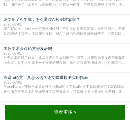
献、润色语句，多多少少都会用到。但最近一两年，不管是高校毕业答辩，还是
期刊投稿，对AI生成内容的管控越来越严，只查普通文字重复率已经不够了，必
须加做AI查重。很多人分不清，AI查重和普通查重到底有啥区别？这里说透：普
论文用了AI生成，怎么通过AI检测才靠谱？
通查重查的是你的文字和已公开文献的重复比例，防的是抄袭；AI查重查的是你
的内容里，有多少是AI生成的，防的是过
2026-07-01
现在写论文，为什么一定要做AI检测？不知道你有没有发现，最近这两年，不管
是高校毕业答辩，还是期刊投稿，对AI生成内容的检查越来越严了。之前就听身
边朋友说，初稿用AI整理了文献综述，没做AI检测就交了学校预审，直接被打回
要求修改，还差点被判定学术不规范，真的太冤了。现在国内多数高校和核心期
国际学术会议论文好发表吗
刊，都已经明确出台了相关规定：如果使用AI生成内容辅助写作，必须明确标
注，未标注的AI生成内容会被认定为不符合学
2026-07-01
对于许多科研工作者，尤其是青年学者和研究生而言，将研究成果发表于国际学
术会议，是学术生涯中一个重要的里程碑。这个过程既充满机遇，也伴随着挑
战。面对不同的会议等级、严格的评审标准和激烈的竞争，不少人心中都会产生
疑问：国际学术会议论文到底好不好发表？其价值和难度究竟如何衡量。本篇
靠谱ai论文工具怎么选？论文降重检测实用指南
AEIC学术交流中心小编就为大家介绍“国际学术会议论文好发表吗”。一、会议论
文发表的相对优势与期刊论文相比，国际会议论文的发
2026-07-01
PaperPass：守护学术原创性的优质ai论文工具ai论文工具能解决论文写作哪些
核心痛点不管是本科应届毕业生写毕业论文，还是硕士博士攒小论文发刊，或是
科研人员整理课题成果，都绕不开重复率核查、内容优化这两大难关。以前全靠
自己逐句读逐句改，熬好几个大夜不说，还经常改不到点上，交上去才发现重复
率超标，再返工太折腾。现在有了成熟的ai论文工具，这些痛点基本都能高效解
决。靠谱的ai论文工具，不止能帮你梳
查看更多 >